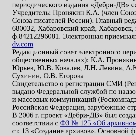
периодического издания «Дебри-ДВ» с
Учредитель: Пронякин К.А. (член Союз
Союза писателей России). Главный ред
680032, Хабаровский край, Хабаровск, п
ф.84212296081. Электронная приемная
dv.com
Редакционный совет электронного пер
общественных началах): К.А. Проняки
Юрьев, Ю.В. Ковалев, Л.Н. Левина, А.
Сухинин, О.В. Егорова
Свидетельство о регистрации СМИ (Р
выдано Федеральной службой по надзо
и массовых коммуникаций (Роскомнадзо
Российская Федерация, зарубежные ст
В 2006 г. проект «Дебри-ДВ» был созда
соответствии с
ФЗ № 125 «Об архивном
ст. 13 «Создание архивов». Основной ф