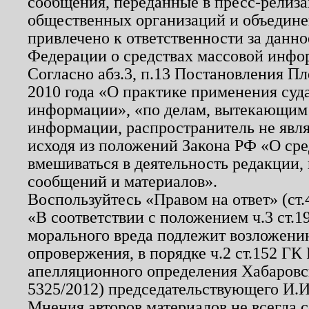
сообщения, переданные в пресс-релиза
общественных организаций и объединен
привлечено к ответственности за данн
Федерации о средствах массовой инфо
Согласно абз.3, п.13 Постановления П
2010 года «О практике применения суд
информации», «по делам, вытекающим
информации, распространитель не явл
исходя из положений Закона РФ «О ср
вмешиваться в деятельность редакции, 
сообщений и материалов».
Воспользуйтесь «Правом на ответ» (ст
«В соответствии с положением ч.3 ст.
морального вреда подлежит возложению
опровержения, в порядке ч.2 ст.152 ГК 
апелляционного определения Хабаровско
5325/2012) председательствующего И.И
Мнения авторов материалов не всегда 