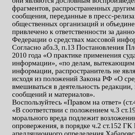
они являются дословным воспроизведе
фрагментов, распространенных другим
сообщения, переданные в пресс-релиза
общественных организаций и объединен
привлечено к ответственности за данн
Федерации о средствах массовой инфо
Согласно абз.3, п.13 Постановления П
2010 года «О практике применения суд
информации», «по делам, вытекающим
информации, распространитель не явл
исходя из положений Закона РФ «О ср
вмешиваться в деятельность редакции, 
сообщений и материалов».
Воспользуйтесь «Правом на ответ» (ст
«В соответствии с положением ч.3 ст.
морального вреда подлежит возложению
опровержения, в порядке ч.2 ст.152 ГК 
апелляционного определения Хабаровско