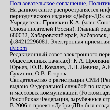
Пользовательское соглашение
,
Политик
На данном сайте распространяется ин
периодического издания «Дебри-ДВ» с
Учредитель: Пронякин К.А. (член Союз
Союза писателей России). Главный ред
680032, Хабаровский край, Хабаровск, п
ф.84212296081. Электронная приемная
dv.com
Редакционный совет электронного пер
общественных началах): К.А. Проняки
Юрьев, Ю.В. Ковалев, Л.Н. Левина, А.
Сухинин, О.В. Егорова
Свидетельство о регистрации СМИ (Р
выдано Федеральной службой по надзо
и массовых коммуникаций (Роскомнадзо
Российская Федерация, зарубежные ст
В 2006 г. проект «Дебри-ДВ» был созда