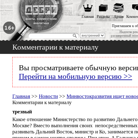
Главная
Разделы
Архив
Коммен
Приглашаем к о
Надоела рек
расширенный пои
Комментарии к материалу
Вы просматриваете обычную версию
Перейти на мобильную версию >>
Главная
>>
Новости
>>
Минвостокразвития ищет новое
Комментарии к материалу
трезвый
Какое отношение Министерство по развитию Дальнего 
Москве? Вместо выполнения своих непосредственных 
развивать Дальний Восток, министр и Ко, занимается 
причем в самом центре столицы. При этом, А.Галушка 