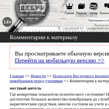
Главная
Разделы
Архив
Коммен
Приглашаем к о
Надоела рек
расширенный пои
Комментарии к материалу
Вы просматриваете обычную версию
Перейти на мобильную версию >>
Главная
>>
Новости
>>
Психологи Восточного военног
новобранцев перед учениями
>> Комментарии к матер
местный житель
Где конкретные показатели психического состояния? Н
достаточно большое количество новобранцев до служ
наркотическим средствам, многие состояли на учете в 
имеют и судимости, да и сама психика настоящего кон