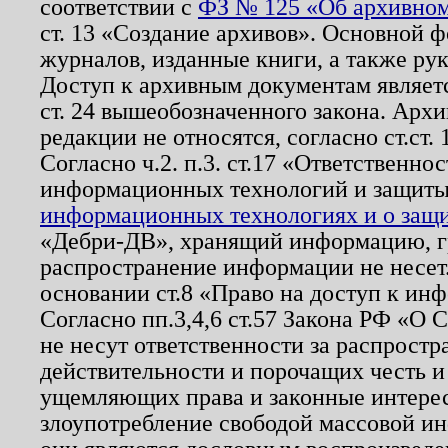
соответствии с
ФЗ № 125 «Об архивном
ст. 13 «Создание архивов». Основной ф
журналов, изданные книги, а также ру
Доступ к архивным документам являетс
ст. 24 вышеобозначенного закона. Арх
редакции не относятся, согласно ст.ст. 
Согласно ч.2. п.3. ст.17 «Ответственн
информационных технологий и защит
информационных технологиях и о защит
«Дебри-ДВ», хранящий информацию, гр
распространение информации не несет.
основании ст.8 «Право на доступ к ин
Согласно пп.3,4,6 ст.57 Закона РФ «О
не несут ответственности за распрост
действительности и порочащих честь и
ущемляющих права и законные интере
злоупотребление свободой массовой ин