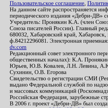
Пользовательское соглашение
,
Политик
На данном сайте распространяется ин
периодического издания «Дебри-ДВ» с
Учредитель: Пронякин К.А. (член Союз
Союза писателей России). Главный ред
680032, Хабаровский край, Хабаровск, п
ф.84212296081. Электронная приемная
dv.com
Редакционный совет электронного пер
общественных началах): К.А. Проняки
Юрьев, Ю.В. Ковалев, Л.Н. Левина, А.
Сухинин, О.В. Егорова
Свидетельство о регистрации СМИ (Р
выдано Федеральной службой по надзо
и массовых коммуникаций (Роскомнадзо
Российская Федерация, зарубежные ст
В 2006 г. проект «Дебри-ДВ» был созда