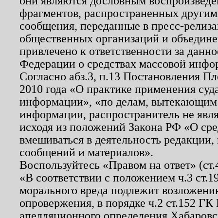
они являются дословным воспроизведе
фрагментов, распространенных другим
сообщения, переданные в пресс-релиза
общественных организаций и объединен
привлечено к ответственности за данн
Федерации о средствах массовой инфо
Согласно абз.3, п.13 Постановления П
2010 года «О практике применения суд
информации», «по делам, вытекающим
информации, распространитель не явл
исходя из положений Закона РФ «О ср
вмешиваться в деятельность редакции, 
сообщений и материалов».
Воспользуйтесь «Правом на ответ» (ст
«В соответствии с положением ч.3 ст.
морального вреда подлежит возложению
опровержения, в порядке ч.2 ст.152 ГК 
апелляционного определения Хабаровско