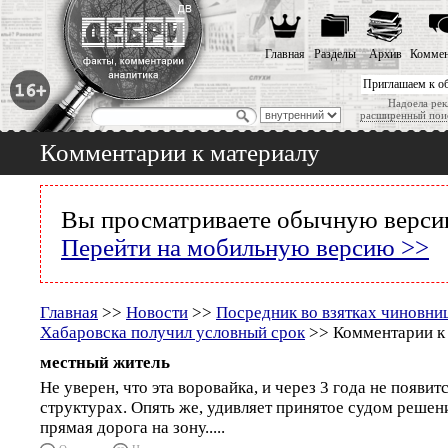
Главная
Разделы
Архив
Коммен
Приглашаем к о
Надоела рек
расширенный пои
Комментарии к материалу
Вы просматриваете обычную версию
Перейти на мобильную версию >>
Главная
>>
Новости
>>
Посредник во взятках чиновни
Хабаровска получил условный срок
>> Комментарии к
местный житель
Не уверен, что эта воровайка, и через 3 года не появит
структурах. Опять же, удивляет принятое судом решени
прямая дорога на зону.....