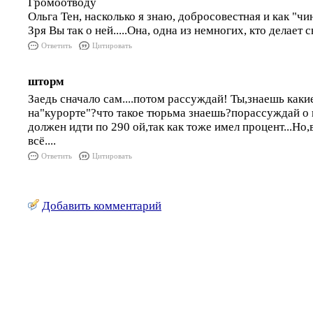
Громоотводу
Ольга Тен, насколько я знаю, добросовестная и как "чи
Зря Вы так о ней.....Она, одна из немногих, кто делает св
Ответить
Цитировать
шторм
Заедь сначало сам....потом рассуждай! Ты,знаешь каки
на"курорте"?что такое тюрьма знаешь?порассуждай о п
должен идти по 290 ой,так как тоже имел процент...Но
всё....
Ответить
Цитировать
Добавить комментарий