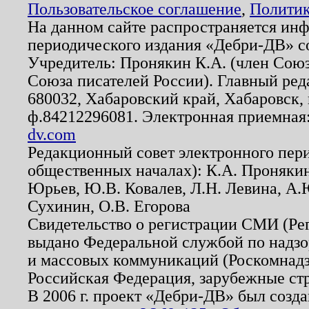
Пользовательское соглашение
,
Политик
На данном сайте распространяется ин
периодического издания «Дебри-ДВ» с
Учредитель: Пронякин К.А. (член Союз
Союза писателей России). Главный ред
680032, Хабаровский край, Хабаровск, п
ф.84212296081. Электронная приемная
dv.com
Редакционный совет электронного пер
общественных началах): К.А. Проняки
Юрьев, Ю.В. Ковалев, Л.Н. Левина, А.
Сухинин, О.В. Егорова
Свидетельство о регистрации СМИ (Р
выдано Федеральной службой по надзо
и массовых коммуникаций (Роскомнадзо
Российская Федерация, зарубежные ст
В 2006 г. проект «Дебри-ДВ» был созда