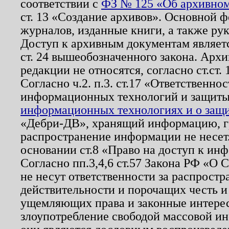
соответствии с
ФЗ № 125 «Об архивном
ст. 13 «Создание архивов». Основной ф
журналов, изданные книги, а также ру
Доступ к архивным документам являетс
ст. 24 вышеобозначенного закона. Арх
редакции не относятся, согласно ст.ст. 
Согласно ч.2. п.3. ст.17 «Ответственн
информационных технологий и защит
информационных технологиях и о защит
«Дебри-ДВ», хранящий информацию, гр
распространение информации не несет.
основании ст.8 «Право на доступ к ин
Согласно пп.3,4,6 ст.57 Закона РФ «О
не несут ответственности за распрост
действительности и порочащих честь и
ущемляющих права и законные интере
злоупотребление свободой массовой ин