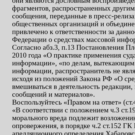
они являются дословным воспроизведе
фрагментов, распространенных другим
сообщения, переданные в пресс-релиза
общественных организаций и объединен
привлечено к ответственности за данн
Федерации о средствах массовой инфо
Согласно абз.3, п.13 Постановления П
2010 года «О практике применения суд
информации», «по делам, вытекающим
информации, распространитель не явл
исходя из положений Закона РФ «О ср
вмешиваться в деятельность редакции, 
сообщений и материалов».
Воспользуйтесь «Правом на ответ» (ст
«В соответствии с положением ч.3 ст.
морального вреда подлежит возложению
опровержения, в порядке ч.2 ст.152 ГК 
апелляционного определения Хабаровско