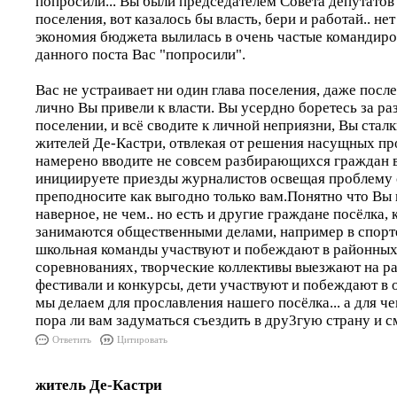
попросили... Вы были председателем Совета депутатов
поселения, вот казалось бы власть, бери и работай.. не
экономия бюджета вылилась в очень частые командиров
данного поста Вас "попросили".
Вас не устраивает ни один глава поселения, даже посл
лично Вы привели к власти. Вы усердно боретесь за ра
поселении, и всё сводите к личной неприязни, Вы стал
жителей Де-Кастри, отвлекая от решения насущных про
намерено вводите не совсем разбирающихся граждан 
инициируете приезды журналистов освещая проблему 
преподносите как выгодно только вам.Понятно что Вы н
наверное, не чем.. но есть и другие граждане посёлка,
занимаются общественными делами, например в спорт
школьная команды участвуют и побеждают в районных
соревнованиях, творческие коллективы выезжают на р
фестивали и конкурсы, дети участвуют и побеждают в 
мы делаем для прославления нашего посёлка... а для ч
пора ли вам задуматься съездить в дру3гую страну и 
Ответить
Цитировать
житель Де-Кастри