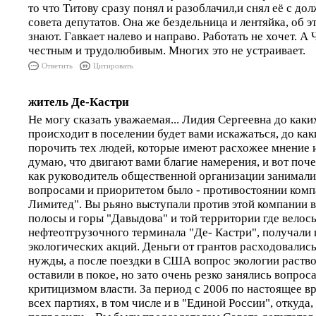
то что Титову сразу понял и разоблачил,и снял её с до
совета депутатов. Она же бездельница и лентяйка, об э
знают. Гавкает налево и направо. Работать не хочет. А
честным и трудолюбивым. Многих это не устраивает.
Ответить
Цитировать
житель Де-Кастри
Не могу сказать уважаемая... Лидия Сергеевна до каки
происходит в поселении будет вами искажаться, до как
порочить тех людей, которые имеют расхожее мнение и
думаю, что двигают вами благие намерения, и вот поч
как руководитель общественной организации занимали
вопросами и приоритетом было - противостоянии комп
Лимитед". Вы рьяно выступали против этой компании 
полосы и горы "Давыдова" и той территории где велос
нефтеотгрузочного терминала "Де- Кастри", получали 
экологических акций. Деньги от грантов расходовалис
нужды, а после поездки в США вопрос экологии раств
оставили в покое, но зато очень резко занялись вопрос
критицизмом власти. За период с 2006 по настоящее в
всех партиях, в том числе и в "Единой России", откуда,