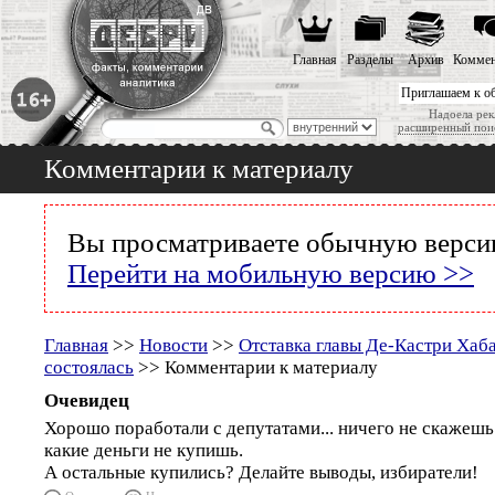
Главная
Разделы
Архив
Коммен
Приглашаем к о
Надоела рек
расширенный пои
Комментарии к материалу
Вы просматриваете обычную версию
Перейти на мобильную версию >>
Главная
>>
Новости
>>
Отставка главы Де-Кастри Хаба
состоялась
>> Комментарии к материалу
Очевидец
Хорошо поработали с депутатами... ничего не скажешь..
какие деньги не купишь.
А остальные купились? Делайте выводы, избиратели!