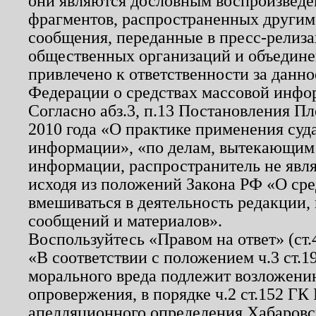
они являются дословным воспроизведе
фрагментов, распространенных другим
сообщения, переданные в пресс-релиза
общественных организаций и объединен
привлечено к ответственности за данн
Федерации о средствах массовой инфо
Согласно абз.3, п.13 Постановления П
2010 года «О практике применения суд
информации», «по делам, вытекающим
информации, распространитель не явл
исходя из положений Закона РФ «О ср
вмешиваться в деятельность редакции, 
сообщений и материалов».
Воспользуйтесь «Правом на ответ» (ст
«В соответствии с положением ч.3 ст.
морального вреда подлежит возложению
опровержения, в порядке ч.2 ст.152 ГК 
апелляционного определения Хабаровско