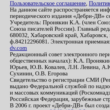
Пользовательское соглашение
,
Политик
На данном сайте распространяется ин
периодического издания «Дебри-ДВ» с
Учредитель: Пронякин К.А. (член Союз
Союза писателей России). Главный ред
680032, Хабаровский край, Хабаровск, п
ф.84212296081. Электронная приемная
dv.com
Редакционный совет электронного пер
общественных началах): К.А. Проняки
Юрьев, Ю.В. Ковалев, Л.Н. Левина, А.
Сухинин, О.В. Егорова
Свидетельство о регистрации СМИ (Р
выдано Федеральной службой по надзо
и массовых коммуникаций (Роскомнадзо
Российская Федерация, зарубежные ст
В 2006 г. проект «Дебри-ДВ» был созда