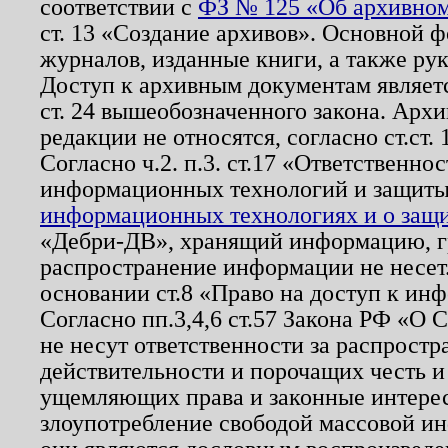
соответствии с
ФЗ № 125 «Об архивном
ст. 13 «Создание архивов». Основной ф
журналов, изданные книги, а также ру
Доступ к архивным документам являетс
ст. 24 вышеобозначенного закона. Арх
редакции не относятся, согласно ст.ст. 
Согласно ч.2. п.3. ст.17 «Ответственн
информационных технологий и защит
информационных технологиях и о защит
«Дебри-ДВ», хранящий информацию, гр
распространение информации не несет.
основании ст.8 «Право на доступ к ин
Согласно пп.3,4,6 ст.57 Закона РФ «О
не несут ответственности за распрост
действительности и порочащих честь и
ущемляющих права и законные интере
злоупотребление свободой массовой ин