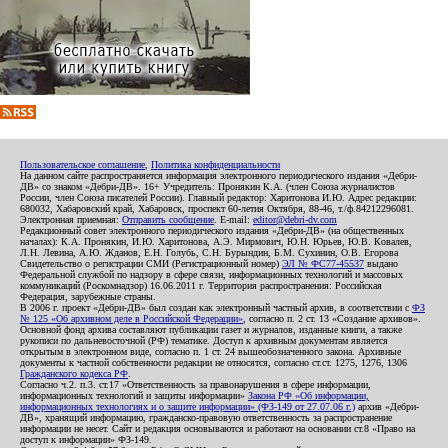
Пользовательское соглашение
,
Политика конфиденциальности
На данном сайте распространяется информация электронного периодического издания «Дебри-
ДВ» со знаком «Дебри-ДВ». 16+ Учредитель: Пронякин К.А. (член Союза журналистов
России, член Союза писателей России). Главный редактор: Харитонова И.Ю. Адрес редакции:
680032, Хабаровский край, Хабаровск, проспект 60-летия Октября, 88-46, т./ф.84212296081.
Электронная приемная:
Отправить сообщение
. E-mail:
editor@debri-dv.com
Редакционный совет электронного периодического издания «Дебри-ДВ» (на общественных
началах): К.А. Пронякин, И.Ю. Харитонова, А.Э. Мирмович, Ю.Н. Юрьев, Ю.В. Ковалев,
Л.Н. Левина, А.Ю. Жданов, Е.Н. Голубь, С.Н. Бурындин, Б.М. Сухинин, О.В. Егорова
Свидетельство о регистрации СМИ (Регистрационный номер)
ЭЛ № ФС77-45537
выдано
Федеральной службой по надзору в сфере связи, информационных технологий и массовых
коммуникаций (Роскомнадзор) 16.06.2011 г. Территория распространения: Российская
Федерация, зарубежные страны.
В 2006 г. проект «Дебри-ДВ» был создан как электронный частный архив, в соответствии с
ФЗ
№ 125 «Об архивном деле в Российской Федерации»
, согласно п. 2 ст. 13 «Создание архивов».
Основной фонд архива составляют публикации газет и журналов, изданные книги, а также
рукописи по дальневосточной (РФ) тематике. Доступ к архивным документам является
открытым в электронном виде, согласно п. 1 ст. 24 вышеобозначенного закона. Архивные
документы к частной собственности редакции не относятся, согласно ст.ст. 1275, 1276, 1306
Гражданского кодекса РФ
.
Согласно ч.2. п.3. ст.17 «Ответственность за правонарушения в сфере информации,
информационных технологий и защиты информации»
Закона РФ «Об информации,
информационных технологиях и о защите информации» (ФЗ-149 от 27.07.06 г.)
архив «Дебри-
ДВ», хранящий информацию, гражданско-правовую ответственность за распространение
информации не несет. Сайт и редакция основываются и работают на основании ст.8 «Право на
доступ к информации» ФЗ-149.