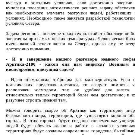
культур в холодных условиях, если достаточно энергии.
куполами поселения автоматически решают задачу обеспече
как необходимого элемента разгрузки людей, работающих
условиях. Необходимо также заняться разработкой технологии
условиях Севера.
Задача регионов - освоение таких технологий: чтобы люди не б
энергичны при самых низких температурах. Человеческая биох
очень важный аспект жизни на Севере, однако ему не всег
достаточно внимания.
- И в завершение нашего разговора немного пофан
Арктика-2100 - какой она вам видится? Военным п
космодромом, цветущим садом?
- Идею космодрома отбросим как маловероятную. Если г
классических средствах доставки, то следует помнить: 
расположен космодром, тем он удобнее для взлета. 
относительно теплых территорий более чем достаточно, и 
разумнее строить именно там.
Можно говорить скорее об Арктике как территории энерг
безопасности мира, территории, где существуют хорошо об
города. В этих городах будут созданы современные универс
людей будут обучать жизни и работе в сложных условиях
территориях будут созданы современные городские, бытийные 