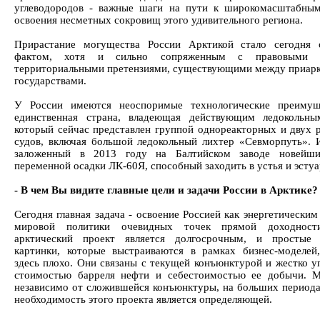
углеводородов - важные шаги на пути к широкомасштабны
освоения несметных сокровищ этого удивительного региона.
Прирастание могущества России Арктикой стало сегодня 
фактом, хотя и сильно сопряженным с правовыми а
территориальными претензиями, существующими между приар
государствами.
У России имеются неоспоримые технологические преимущ
единственная страна, владеющая действующим ледокольны
который сейчас представлен группой однореакторных и двух 
судов, включая большой ледокольный лихтер «Севморпуть». И
заложенный в 2013 году на Балтийском заводе новейши
переменной осадки ЛК-60Я, способный заходить в устья и эстуа
- В чем Вы видите главные цели и задачи России в Арктике?
Сегодня главная задача - освоение Россией как энергетически
мировой политики очевидных точек прямой доходност
арктический проект является долгосрочным, и простые 
картинки, которые выстраиваются в рамках бизнес-моделей
здесь плохо. Они связаны с текущей конъюнктурой и жестко у
стоимостью барреля нефти и себестоимостью ее добычи. 
независимо от сложившейся конъюнктуры, на больших периода
необходимость этого проекта является определяющей.