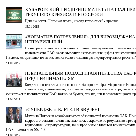
ХАБАРОВСКИЙ ПРЕДПРИНИМАТЕЛЬ НАЗВАЛ ПР
ТЕКУЩЕГО КРИЗИСА И ЕГО СРОКИ
Цена на нефть: Чего нам ждать, к чему готовиться? - прогноз
15.01.2015
«НОРМАТИВ ПОТРЕБЛЕНИЯ» ДЛЯ БИРОБИДЖАНА
НЕПРАВИЛЬНЫЙ
На что рассчитывало управление жилищно-коммунального хозяйства и 
правительства ЕАО, когда выводило неправильные цифры при сложении
На лень, которая многим из нас не позволяет лишний раз перепроверить их расчеты?
14.01.2015
ИЗБИРАТЕЛЬНЫЙ ПОДХОД ПРАВИТЕЛЬСТВА ЕАО 
ПРЕДПРИНИМАТЕЛЯМ
Кому-то оно платит, а кого-то просто банкротит. При губернаторе Винни
словам предпринимателей, программа поддержки малого и среднего биз
существует в правительстве ЕАО только на бумаге, так же, как и показатели роста п
14.01.2015
«СУПЕРДЖЕТ» ВЛЕТЕЛ В БЮДЖЕТ
Михаила Погосяна освобождают от обязанностей президента ОАК. При
кадрового решения стали как недочеты, вскрытые по результатам прове
корпорации Генпрокуратурой, так и проблемы с главным коммерческим
ОАК - самолетом SSJ-100
14.01.2015