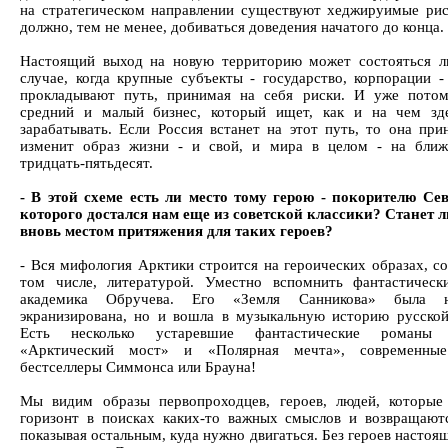
на стратегическом направлении существуют хеджируимые рис
должно, тем не менее, добиваться доведения начатого до конца.
Настоящий выход на новую территорию может состояться 
случае, когда крупные субъекты - государство, корпорации -
прокладывают путь, принимая на себя риски. И уже пото
средний и малый бизнес, который ищет, как и на чем зд
зарабатывать. Если Россия встанет на этот путь, то она при
изменит образ жизни - и свой, и мира в целом - на бли
тридцать-пятьдесят.
- В этой схеме есть ли место тому герою - покорителю Сев
которого достался нам еще из советской классики? Станет 
вновь местом притяжения для таких героев?
- Вся мифология Арктики строится на героических образах, со
том числе, литературой. Уместно вспомнить фантастичес
академика Обручева. Его «Земля Санникова» была 
экранизирована, но и вошла в музыкальную историю русской
Есть несколько устаревшие фантастические романы 
«Арктический мост» и «Полярная мечта», современны
бестселлеры Симмонса или Брауна!
Мы видим образы первопроходцев, героев, людей, которые
горизонт в поисках каких-то важных смыслов и возвращают
показывая остальным, куда нужно двигаться. Без героев насто