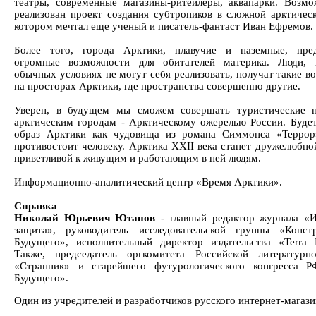
театры, современные магазины-ритейлеры, аквапарки. Возмо
реализован проект создания субтропиков в сложной арктическ
котором мечтал еще ученый и писатель-фантаст Иван Ефремов.
Более того, города Арктики, плавучие и наземные, пред
огромные возможности для обитателей материка. Люди, 
обычных условиях не могут себя реализовать, получат такие в
на просторах Арктики, где пространства совершенно другие.
Уверен, в будущем мы сможем совершать туристические п
арктическим городам - Арктическому ожерелью России. Буде
образ Арктики как чудовища из романа Симмонса «Террор
противостоит человеку. Арктика XXII века станет дружелюбной
приветливой к живущим и работающим в ней людям.
Информационно-аналитический центр «Время Арктики».
Справка
Николай Юрьевич Ютанов
- главный редактор журнала «
защита», руководитель исследовательской группы «Конст
Будущего», исполнительный директор издательства «Terra Fa
Также, председатель оргкомитета Российской литературн
«Странник» и старейшего футурологического конгресса 
Будущего».
Один из учредителей и разработчиков русского интернет-магази