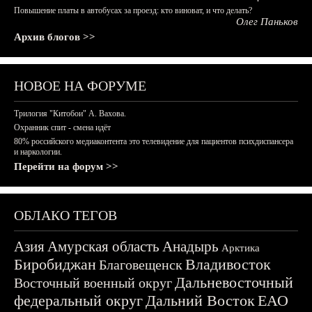
Повышение платы в автобусах за проезд: кто виноват, и что делать?
Олег Паньков
Архив блогов >>
НОВОЕ НА ФОРУМЕ
Трилогия "Китобои" А. Вахова.
Охранник спит - смена идёт
80% российского медиаконтента это телевидение для пациентов психдиспансера
и наркологии.
Перейти на форум >>
ОБЛАКО ТЕГОВ
Азия
Амурская область
Анадырь
Арктика
Биробиджан
Владивосток
Благовещенск
Дальневосточный
Восточный военный округ
федеральный округ
Дальний Восток
ЕАО