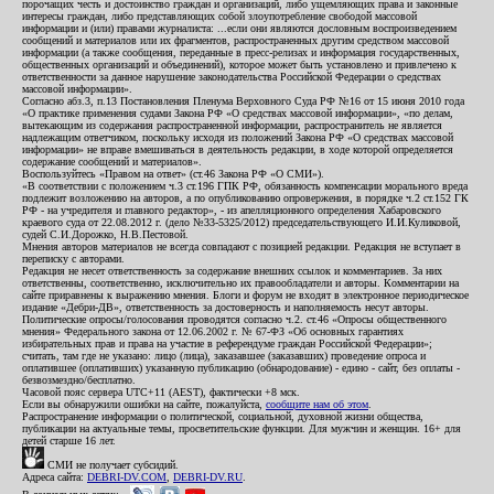
порочащих честь и достоинство граждан и организаций, либо ущемляющих права и законные
интересы граждан, либо представляющих собой злоупотребление свободой массовой
информации и (или) правами журналиста: ...если они являются дословным воспроизведением
сообщений и материалов или их фрагментов, распространенных другим средством массовой
информации (а также сообщения, переданные в пресс-релизах и информация государственных,
общественных организаций и объединений), которое может быть установлено и привлечено к
ответственности за данное нарушение законодательства Российской Федерации о средствах
массовой информации».
Согласно абз.3, п.13 Постановления Пленума Верховного Суда РФ №16 от 15 июня 2010 года
«О практике применения судами Закона РФ «О средствах массовой информации», «по делам,
вытекающим из содержания распространенной информации, распространитель не является
надлежащим ответчиком, поскольку исходя из положений Закона РФ «О средствах массовой
информации» не вправе вмешиваться в деятельность редакции, в ходе которой определяется
содержание сообщений и материалов».
Воспользуйтесь «Правом на ответ» (ст.46 Закона РФ «О СМИ»).
«В соответствии с положением ч.3 ст.196 ГПК РФ, обязанность компенсации морального вреда
подлежит возложению на авторов, а по опубликованию опровержения, в порядке ч.2 ст.152 ГК
РФ - на учредителя и главного редактор», - из апелляционного определения Хабаровского
краевого суда от 22.08.2012 г. (дело №33-5325/2012) председательствующего И.И.Куликовой,
судей С.И.Дорожко, Н.В.Пестовой.
Мнения авторов материалов не всегда совпадают с позицией редакции. Редакция не вступает в
переписку с авторами.
Редакция не несет ответственность за содержание внешних ссылок и комментариев. За них
ответственны, соответственно, исключительно их правообладатели и авторы. Комментарии на
сайте приравнены к выражению мнения. Блоги и форум не входят в электронное периодическое
издание «Дебри-ДВ», ответственность за достоверность и наполняемость несут авторы.
Политические опросы/голосования проводятся согласно ч.2. ст.46 «Опросы общественного
мнения» Федерального закона от 12.06.2002 г. № 67-ФЗ «Об основных гарантиях
избирательных прав и права на участие в референдуме граждан Российской Федерации»;
считать, там где не указано: лицо (лица), заказавшее (заказавших) проведение опроса и
оплатившее (оплативших) указанную публикацию (обнародование) - едино - сайт, без оплаты -
безвозмездно/бесплатно.
Часовой пояс сервера UTC+11 (AEST), фактически +8 мск.
Если вы обнаружили ошибки на сайте, пожалуйста,
сообщите нам об этом
.
Распространение информации о политической, социальной, духовной жизни общества,
публикации на актуальные темы, просветительские функции. Для мужчин и женщин. 16+ для
детей старше 16 лет.
СМИ не получает субсидий.
Адреса сайта:
DEBRI-DV.COM
,
DEBRI-DV.RU
.