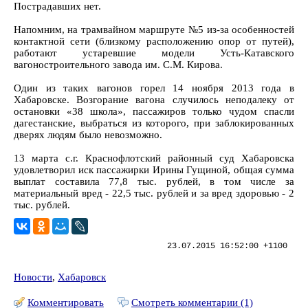
Пострадавших нет.
Напомним, на трамвайном маршруте №5 из-за особенностей
контактной сети (близкому расположению опор от путей),
работают устаревшие модели Усть-Катавского
вагоностроительного завода им. С.М. Кирова.
Один из таких вагонов горел 14 ноября 2013 года в
Хабаровске. Возгорание вагона случилось неподалеку от
остановки «38 школа», пассажиров только чудом спасли
дагестанские, выбраться из которого, при заблокированных
дверях людям было невозможно.
13 марта с.г. Краснофлотский районный суд Хабаровска
удовлетворил иск пассажирки Ирины Гущиной, общая сумма
выплат составила 77,8 тыс. рублей, в том числе за
материальный вред - 22,5 тыс. рублей и за вред здоровью - 2
тыс. рублей.
23.07.2015 16:52:00 +1100
Новости
,
Хабаровск
Комментировать
Смотреть комментарии (1)