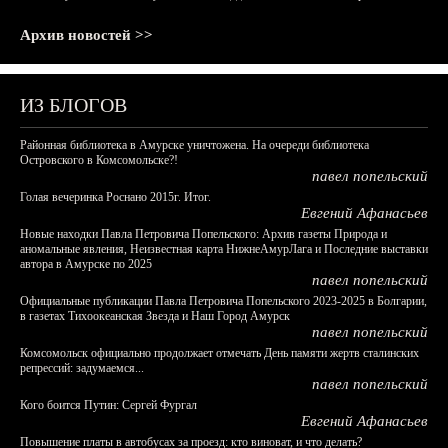
Архив новостей >>
ИЗ БЛОГОВ
Районная библиотека в Амурске уничтожена. На очереди библиотека
Островского в Комсомольске?!
павел попельский
Голая вечеринка Роснано 2015г. Итог.
Евгений Афанасьев
Новые находки Павла Петровича Попельского: Архив газеты Природа и
аномальные явления, Неизвестная карта НижнеАмурЛага и Последние выставки
автора в Амурске по 2025
павел попельский
Официальные публикации Павла Петровича Попельского 2023-2025 в Болгарии,
в газетах Тихоокеанская Звезда и Наш Город Амурск
павел попельский
Комсомольск официально продолжает отмечать День памяти жертв сталинских
репрессий: задумаемся...
павел попельский
Кого боится Путин: Сергей Фургал
Евгений Афанасьев
Повышение платы в автобусах за проезд: кто виноват, и что делать?