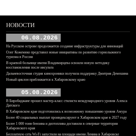
НОВОСТИ
06.08.2026
На Русском острове продолжается создание инфраструктуры для инноваций
Олег Кожемяко представил новые инициативы по развитию горнолыжного
туризма в России
В краевой больнице имени Владимирцева освоили новую методику
восстановления после инсульта
Дальневосточная студия кинохроники получила поддержку Дмитрия Демешина
Новый циклон приближается к Хабаровскому краю
05.08.2026
В Биробиджане прошел мастер-класс стилиста международного уровня Алекса
Датского
В Хабаровском крае подготовились к возможному повышению уровня Амура
Более 40 социальных выплат проиндексируют в Хабаровском крае в 2027 году
Более 1 000 тонн бензина и дизтоплива доставили в северные территории
Хабаровского края
Бесплатную сеть Wi-Fi запустили на площади имени Ленина в Хабаровске