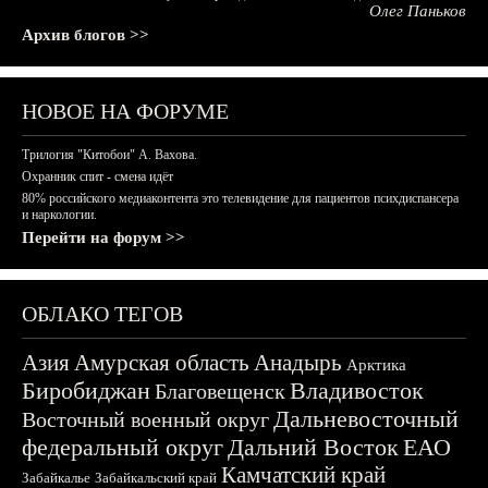
Олег Паньков
Архив блогов >>
НОВОЕ НА ФОРУМЕ
Трилогия "Китобои" А. Вахова.
Охранник спит - смена идёт
80% российского медиаконтента это телевидение для пациентов психдиспансера
и наркологии.
Перейти на форум >>
ОБЛАКО ТЕГОВ
Азия
Амурская область
Анадырь
Арктика
Биробиджан
Владивосток
Благовещенск
Дальневосточный
Восточный военный округ
федеральный округ
Дальний Восток
ЕАО
Камчатский край
Забайкалье
Забайкальский край