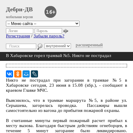
Дебри-ДВ
мобильная версия
Логин
Пароль
Регистрация
/
Забыли пароль?
расширенный
В Хабаровске горел трамвай №5. Никто не пострадал
Никто не пострадал при загорании в трамвае №5 в
Хабаровске сегодня, 23 июня в 15.08 (хбр.), - сообщают в
краевом Главке МЧС.
Выяснилось, что в трамвае маршрута №5, в районе ул.
Серышева, загорелась проводка. Пассажиры вышли
самостоятельно из вагона до прибытия пожарной охраны.
В считанные минуты первый пожарный расчет прибыл к
месту вызова. Благодаря быстрым действиям огнеборцев, в
течение 5 минут загорание было ликвидировано.