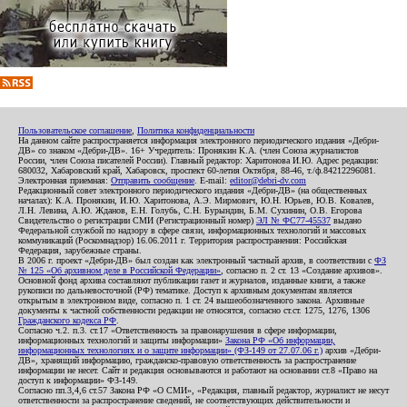
Пользовательское соглашение
,
Политика конфиденциальности
На данном сайте распространяется информация электронного периодического издания «Дебри-
ДВ» со знаком «Дебри-ДВ». 16+ Учредитель: Пронякин К.А. (член Союза журналистов
России, член Союза писателей России). Главный редактор: Харитонова И.Ю. Адрес редакции:
680032, Хабаровский край, Хабаровск, проспект 60-летия Октября, 88-46, т./ф.84212296081.
Электронная приемная:
Отправить сообщение
. E-mail:
editor@debri-dv.com
Редакционный совет электронного периодического издания «Дебри-ДВ» (на общественных
началах): К.А. Пронякин, И.Ю. Харитонова, А.Э. Мирмович, Ю.Н. Юрьев, Ю.В. Ковалев,
Л.Н. Левина, А.Ю. Жданов, Е.Н. Голубь, С.Н. Бурындин, Б.М. Сухинин, О.В. Егорова
Свидетельство о регистрации СМИ (Регистрационный номер)
ЭЛ № ФС77-45537
выдано
Федеральной службой по надзору в сфере связи, информационных технологий и массовых
коммуникаций (Роскомнадзор) 16.06.2011 г. Территория распространения: Российская
Федерация, зарубежные страны.
В 2006 г. проект «Дебри-ДВ» был создан как электронный частный архив, в соответствии с
ФЗ
№ 125 «Об архивном деле в Российской Федерации»
, согласно п. 2 ст. 13 «Создание архивов».
Основной фонд архива составляют публикации газет и журналов, изданные книги, а также
рукописи по дальневосточной (РФ) тематике. Доступ к архивным документам является
открытым в электронном виде, согласно п. 1 ст. 24 вышеобозначенного закона. Архивные
документы к частной собственности редакции не относятся, согласно ст.ст. 1275, 1276, 1306
Гражданского кодекса РФ
.
Согласно ч.2. п.3. ст.17 «Ответственность за правонарушения в сфере информации,
информационных технологий и защиты информации»
Закона РФ «Об информации,
информационных технологиях и о защите информации» (ФЗ-149 от 27.07.06 г.)
архив «Дебри-
ДВ», хранящий информацию, гражданско-правовую ответственность за распространение
информации не несет. Сайт и редакция основываются и работают на основании ст.8 «Право на
доступ к информации» ФЗ-149.
Согласно пп.3,4,6 ст.57 Закона РФ «О СМИ», «Редакция, главный редактор, журналист не несут
ответственности за распространение сведений, не соответствующих действительности и