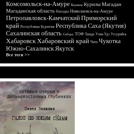
Комсомольск-на-Амуре
Магадан
Курилы
Корякия
Магаданская область
Николаевск-на-Амуре
Находка
Приморский
Петропавловск-Камчатский
край
Республика Саха (Якутия)
Республика Бурятия
Сахалинская область
ТОФ
Тында
Улан-Удэ
Уссурийск
Сибирь
Хабаровск
Хабаровский край
Чукотка
Чита
Южно-Сахалинск
Якутск
Все теги >>