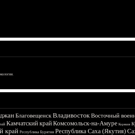
ркологии.
джан
Владивосток
Благовещенск
Восточный воен
Камчатский край
Комсомольск-на-Амуре
К
рай
Корякия
й край
Республика Саха (Якутия)
Са
Республика Бурятия