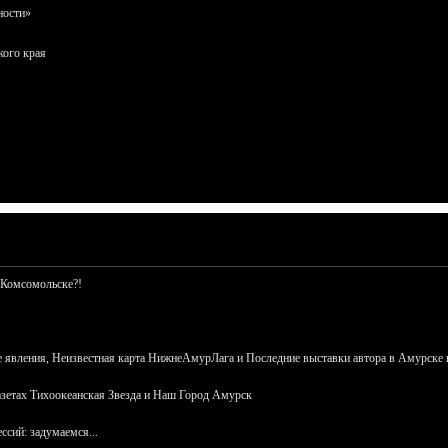
ности»
кого края
 Комсомольске?!
 явления, Неизвестная карта НижнеАмурЛага и Последние выставки автора в Амурске 
азетах Тихоокеанская Звезда и Наш Город Амурск
сий: задумаемся...