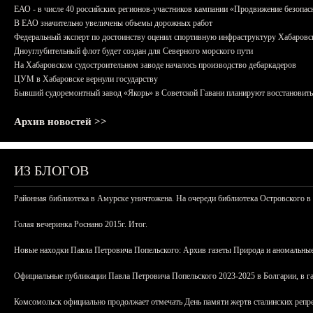
ЕАО - в числе 40 российских регионов-участников кампании «Продвижение безопас
В ЕАО значительно увеличены объемы дорожных работ
Федеральный эксперт по достоинству оценил спортивную инфраструктуру Хабаровс
Дноуглубительный флот будет создан для Северного морского пути
На Хабаровском судостроительном заводе началось производство дебаркадеров
ЦУМ в Хабаровске вернули государству
Бывший судоремонтный завод «Якорь» в Советской Гавани планируют восстановить
Архив новостей >>
ИЗ БЛОГОВ
Районная библиотека в Амурске уничтожена. На очереди библиотека Островского в
Голая вечеринка Роснано 2015г. Итог.
Новые находки Павла Петровича Попельского: Архив газеты Природа и аномальные
Официальные публикации Павла Петровича Попельского 2023-2025 в Болгарии, в г
Комсомольск официально продолжает отмечать День памяти жертв сталинских репрес