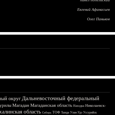
павел попельский
Евгений Афанасьев
Олег Паньков
Дальневосточный федеральный
ный округ
Магадан
Магаданская область
урилы
Николаевск-
Находка
халинская область
ТОФ
Тында
Улан-Удэ
Уссурийск
Сибирь