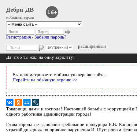
Дебри-ДВ
мобильная версия
Логин
Пароль
Регистрация
/
Забыли пароль?
расширенный
Да чтоб ты жил на одну зарплату!
Вы просматриваете мобильную версию сайта.
Перейти на обычную версию >>
Товарищи, дамы и господа! Настоящей борьбы с коррупцией в К
одного работника администрации города!
Глава города не выполнил требование прокурора Б.В. Кононен
утратой доверия» по причине нарушения И. Шустровым федерал