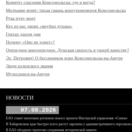
Комитет спасения Комсомольска: где и когда?
Молчание ягнят: тихая гавань коррупционеров Комсомольска
Рука руку моет
Кто из нас двоих «врубил дурака»
Гектар даром дам
Почему «Оно не тонет»?
Очередное внеочередное. Думская скорость в ущерб качеству?
Эх, Петрович! О бессменном мэре Комсомольска-на-Амуре
Люди холопского звания
Мухосранск-на-Амуре
НОВОСТИ
07.08.2026
ЕАО станет пилотным регионом нового проекта Мастерской управления «Сенеж»
В Хабаровском крае быстрее всего растут зарплаты у административного персонала 
В ЕАО обсудили стратегию сохранения исторической памяти