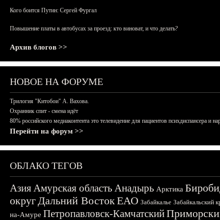
Кого боится Путин: Сергей Фургал
Повышение платы в автобусах за проезд: кто виноват, и что делать?
Архив блогов >>
НОВОЕ НА ФОРУМЕ
Трилогия "Китобои" А. Вахова.
Охранник спит - смена идёт
80% российского медиаконтента это телевидение для пациентов психдиспансера и на
Перейти на форум >>
ОБЛАКО ТЕГОВ
Бироби
Азия
Амурская область
Анадырь
Арктика
округ
Дальний Восток
ЕАО
Забайкалье
Забайкальский к
Приморски
Петропавловск-Камчатский
на-Амуре