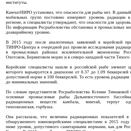
институты.
КамчатНИРО установил, что опасности для рыбы нет. В данны
мобильных групп постоянно измеряют уровень радиации в
регионе, и специалисты утверждают, что опасности для здоровь
По информации Росрыболовства обстановка в промысловых мо
доаварийному уровню.
В 2015 году после аналогичных заявлений в корейской пре
ТИНРО-Центра в очередной раз провели исследования радиац
в промысловых районах исключительной экономзоны Рос
Охотском, Беринговом морях и в северо-западной части Тихого 
Корейские специалисты нашли в российской рыбе элемент це
которого варьируется в диапазоне от 0.37 до 1.09 беккерелей
допустимой норме в 100 беккерелей. То есть уровень радиации
до минимальных значений.
По словам представителя Росрыболовства Ксении Тимаковой 
основные промысловые рыбы Дальневосточного бассейн
радиационных веществ: камбала, минтай, терпуг одн
тихоокеанская, горбуша.
Она рассказала, что величина радиационных показателей в 
обнаруженного южнокорейскими специалистами в 2015 году 
ниже уровня, допустимого санитарными нормами, как для Ро