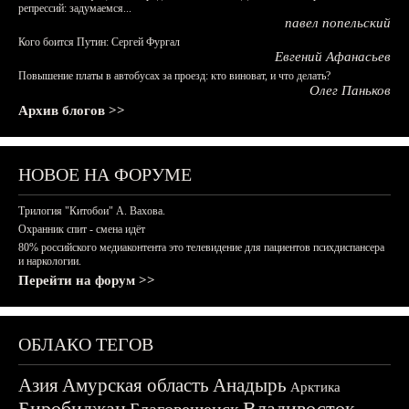
репрессий: задумаемся...
павел попельский
Кого боится Путин: Сергей Фургал
Евгений Афанасьев
Повышение платы в автобусах за проезд: кто виноват, и что делать?
Олег Паньков
Архив блогов >>
НОВОЕ НА ФОРУМЕ
Трилогия "Китобои" А. Вахова.
Охранник спит - смена идёт
80% российского медиаконтента это телевидение для пациентов психдиспансера
и наркологии.
Перейти на форум >>
ОБЛАКО ТЕГОВ
Азия
Амурская область
Анадырь
Арктика
Биробиджан
Владивосток