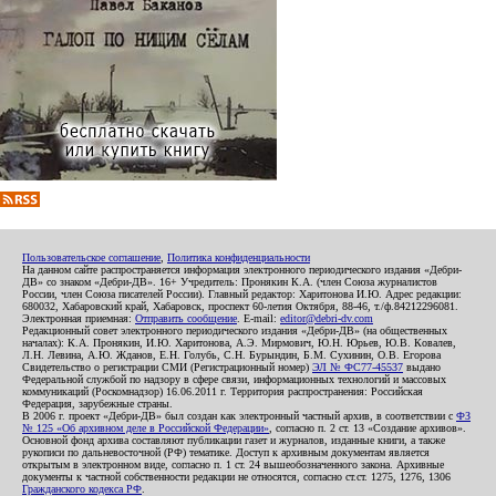
Пользовательское соглашение
,
Политика конфиденциальности
На данном сайте распространяется информация электронного периодического издания «Дебри-
ДВ» со знаком «Дебри-ДВ». 16+ Учредитель: Пронякин К.А. (член Союза журналистов
России, член Союза писателей России). Главный редактор: Харитонова И.Ю. Адрес редакции:
680032, Хабаровский край, Хабаровск, проспект 60-летия Октября, 88-46, т./ф.84212296081.
Электронная приемная:
Отправить сообщение
. E-mail:
editor@debri-dv.com
Редакционный совет электронного периодического издания «Дебри-ДВ» (на общественных
началах): К.А. Пронякин, И.Ю. Харитонова, А.Э. Мирмович, Ю.Н. Юрьев, Ю.В. Ковалев,
Л.Н. Левина, А.Ю. Жданов, Е.Н. Голубь, С.Н. Бурындин, Б.М. Сухинин, О.В. Егорова
Свидетельство о регистрации СМИ (Регистрационный номер)
ЭЛ № ФС77-45537
выдано
Федеральной службой по надзору в сфере связи, информационных технологий и массовых
коммуникаций (Роскомнадзор) 16.06.2011 г. Территория распространения: Российская
Федерация, зарубежные страны.
В 2006 г. проект «Дебри-ДВ» был создан как электронный частный архив, в соответствии с
ФЗ
№ 125 «Об архивном деле в Российской Федерации»
, согласно п. 2 ст. 13 «Создание архивов».
Основной фонд архива составляют публикации газет и журналов, изданные книги, а также
рукописи по дальневосточной (РФ) тематике. Доступ к архивным документам является
открытым в электронном виде, согласно п. 1 ст. 24 вышеобозначенного закона. Архивные
документы к частной собственности редакции не относятся, согласно ст.ст. 1275, 1276, 1306
Гражданского кодекса РФ
.