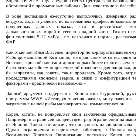
Кореи. «В 2015 году 7 судов ТИНРО-Центра вели наблюдения
обстановкой в промысловых районах Дальневосточного бассейн
В ходе экспедиций ежесуточно выполнялись измерения ра
воздуха, воды и уловов с использованием профессиональных д
полученных данных показал, что в российской экон
дальневосточных морей и северо-западной части Тихого оке
фон составлял 5-12 мкР/ч - т.е. находился в норме», рассказы
ФАР.
Как отмечает Илья Власенко, директор по корпоративным комм
Рыбопромышленной Компании, которая занимается выловом м
Востоке, «российские санитарные нормы более строгие, чем ко
было хоть малейшее подозрение об опасности для здоровья,
бы запретили, как ловить, так и продавать. Кроме того, загр
последствиями японской аварии, в связи с конфигурацией т
факторами - практически невозможно.»
Данный аргумент поддержал и Константин Згуровский, руко
программы WWF. «Исследуя течения океана, могу заверить, 
загрязнение нашей рыбы маловероятно», комментирует он.
Корея, кстати, не подкрепляет свои заключения официальны
Например, в стране сейчас действует ряд ограничений на имп
из Японии. Токио настаивает, что опасность давно миновала -
Однако ограничения по-прежнему работают, а Япония нап
Всемирную Торговую Организацию, поскольку Корея не о