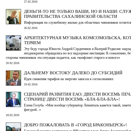
27.02.2016
ДЕНЬГИ-ТО НЕ ТОЛЬКО ВАШИ, НО И НАШИ: СЛУ
ПРАВИТЕЛЬСТВА САХАЛИНСКОЙ ОБЛАСТИ
Информация по служебному жилью для областных чиновников остается
26.02.2016
АРХИТЕКТУРНАЯ МУЗЫКА КОМСОМОЛЬСКА, КО
ТЕРЯЕМ
Эту беду города Юности Андрей Сердитинов и Валерий Редколис ощущ
неоднократно обращались во все надзорные инстанции. К сожалению, бе
стороны чиновников эта ситуация подается, как «конфликт старого и нового»
20.02.2016
ДАЛЬНЕМУ ВОСТОКУ ДАЛЕКО ДО СУБСИДИЙ
Идея снижения тарифов на энергию завязла в согласованиях
19.02.2016
СЦЕНАРИЙ РАЗВИТИЯ ЕАО: ДВЕСТИ ВОСЕМЬ ПЕ
СТРАНИЦ! ДВЕСТИ ВОСЕМЬ «БЛА-БЛА-БЛА»!
Елена Голубь: «Мне вообще губернатор Левинталь кажется такой, знает
фигурой...»
18.02.2016
ДОБРО ПОЖАЛОВАТЬ В «ГОРОД БРАКОНЬЕРСК»!
Гаражный участок растянулся на 800 метров вдоль берега Авачинской гу