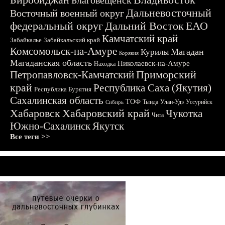
Благовещенск
Дальневосточный
Восточный военный округ
федеральный округ
Дальний Восток
ЕАО
Камчатский край
Забайкалье
Забайкальский край
Комсомольск-на-Амуре
Магадан
Курилы
Корякия
Магаданская область
Николаевск-на-Амуре
Находка
Приморский
Петропавловск-Камчатский
край
Республика Саха (Якутия)
Республика Бурятия
Сахалинская область
ТОФ
Тында
Улан-Удэ
Уссурийск
Сибирь
Хабаровск
Хабаровский край
Чукотка
Чита
Южно-Сахалинск
Якутск
Все теги >>