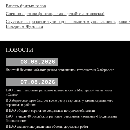
Власть бритых голов
Спешно сделали фонтан, - так сделайте автовокзал!
Сгустились грозовые тучи над начальником управления здраво
Валерием Жуковым
НОВОСТИ
08.08.2026
Дмитрий Демешин объявил режим повышенной готовности в Хабаровске
07.08.2026
ЕАО станет пилотным регионом нового проекта Мастерской управления
«Сенеж»
В Хабаровском крае быстрее всего растут зарплаты у административного
персонала и рабочих
В ЕАО обсудили стратегию сохранения исторической памяти
ЕАО - в числе 40 российских регионов-участников кампании «Продвижение
безопасности»
В ЕАО значительно увеличены объемы дорожных работ