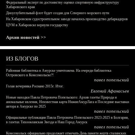
Федеральный эксперт по достоинству оценил спортивную инфраструктуру
Хабаровского края
Дноуглубительный флот будет создан для Северного морского пути
На Хабаровском судостроительном заводе началось производство дебаркадеров
ЦУМ в Хабаровске вернули государству
Архив новостей >>
ИЗ БЛОГОВ
Районная библиотека в Амурске уничтожена. На очереди библиотека
Островского в Комсомольске?!
павел попельский
Голая вечеринка Роснано 2015г. Итог.
Евгений Афанасьев
Новые находки Павла Петровича Попельского: Архив газеты Природа и
аномальные явления, Неизвестная карта НижнеАмурЛага и Последние выставки
автора в Амурске по 2025
павел попельский
Официальные публикации Павла Петровича Попельского 2023-2025 в Болгарии,
в газетах Тихоокеанская Звезда и Наш Город Амурск
павел попельский
Комсомольск официально продолжает отмечать День памяти жертв сталинских