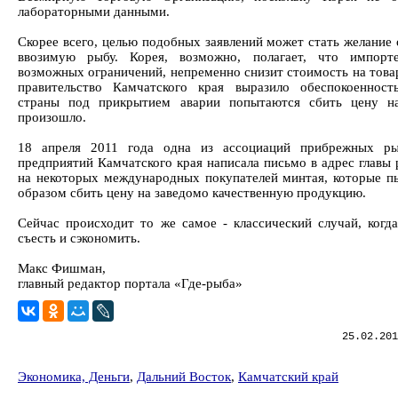
лабораторными данными.
Скорее всего, целью подобных заявлений может стать желание
ввозимую рыбу. Корея, возможно, полагает, что импорт
возможных ограничений, непременно снизит стоимость на товар
правительство Камчатского края выразило обеспокоенност
страны под прикрытием аварии попытаются сбить цену н
произошло.
18 апреля 2011 года одна из ассоциаций прибрежных р
предприятий Камчатского края написала письмо в адрес главы 
на некоторых международных покупателей минтая, которые п
образом сбить цену на заведомо качественную продукцию.
Сейчас происходит то же самое - классический случай, когд
съесть и сэкономить.
Макс Фишман,
главный редактор портала «Где-рыба»
25.02.201
Экономика, Деньги
,
Дальний Восток
,
Камчатский край