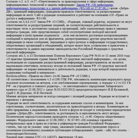
Согласно ч.2. п.3. ст.17 «Ответственность за правонарушения в сфере информации,
информационных технологий и защиты информации»
Закона РФ «Об информации,
информационных технологиях и о защите информации» (ФЗ-149 от 27.07.06 г.)
архив «Дебри-
ДВ», хранящий информацию, гражданско-правовую ответственность за распространение
информации не несет. Сайт и редакция основываются и работают на основании ст.8 «Право на
доступ к информации» ФЗ-149.
Согласно пп.3,4,6 ст.57 Закона РФ «О СМИ», «Редакция, главный редактор, журналист не несут
ответственности за распространение сведений, не соответствующих действительности и
порочащих честь и достоинство граждан и организаций, либо ущемляющих права и законные
интересы граждан, либо представляющих собой злоупотребление свободой массовой
информации и (или) правами журналиста: ...если они являются дословным воспроизведением
сообщений и материалов или их фрагментов, распространенных другим средством массовой
информации (а также сообщения, переданные в пресс-релизах и информация государственных,
общественных организаций и объединений), которое может быть установлено и привлечено к
ответственности за данное нарушение законодательства Российской Федерации о средствах
массовой информации».
Согласно абз.3, п.13 Постановления Пленума Верховного Суда РФ №16 от 15 июня 2010 года
«О практике применения судами Закона РФ «О средствах массовой информации», «по делам,
вытекающим из содержания распространенной информации, распространитель не является
надлежащим ответчиком, поскольку исходя из положений Закона РФ «О средствах массовой
информации» не вправе вмешиваться в деятельность редакции, в ходе которой определяется
содержание сообщений и материалов».
Воспользуйтесь «Правом на ответ» (ст.46 Закона РФ «О СМИ»).
«В соответствии с положением ч.3 ст.196 ГПК РФ, обязанность компенсации морального вреда
подлежит возложению на авторов, а по опубликованию опровержения, в порядке ч.2 ст.152 ГК
РФ - на учредителя и главного редактор», - из апелляционного определения Хабаровского
краевого суда от 22.08.2012 г. (дело №33-5325/2012) председательствующего И.И.Куликовой,
судей С.И.Дорожко, Н.В.Пестовой.
Мнения авторов материалов не всегда совпадают с позицией редакции. Редакция не вступает в
переписку с авторами.
Редакция не несет ответственность за содержание внешних ссылок и комментариев. За них
ответственны, соответственно, исключительно их правообладатели и авторы. Комментарии на
сайте приравнены к выражению мнения. Блоги и форум не входят в электронное периодическое
издание «Дебри-ДВ», ответственность за достоверность и наполняемость несут авторы.
Политические опросы/голосования проводятся согласно ч.2. ст.46 «Опросы общественного
мнения» Федерального закона от 12.06.2002 г. № 67-ФЗ «Об основных гарантиях
избирательных прав и права на участие в референдуме граждан Российской Федерации»;
считать, там где не указано: лицо (лица), заказавшее (заказавших) проведение опроса и
оплатившее (оплативших) указанную публикацию (обнародование) - едино - сайт, без оплаты -
безвозмездно/бесплатно.
Часовой пояс сервера UTC+11 (AEST), фактически +8 мск.