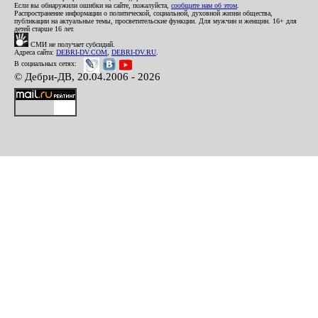
Если вы обнаружили ошибки на сайте, пожалуйста,
сообщите нам об этом
.
Распространение информации о политической, социальной, духовной жизни общества,
публикации на актуальные темы, просветительские функции. Для мужчин и женщин. 16+ для
детей старше 16 лет.
СМИ не получает субсидий.
Адреса сайта:
DEBRI-DV.COM
,
DEBRI-DV.RU
.
В социальных сетях:
© Дебри-ДВ, 20.04.2006 - 2026