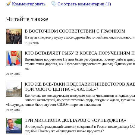
Комментировать
Смотреть комментарии (1)
Читайте также
В ВОСТОЧНОМ СООТВЕТСТВИИ С ГРАФИКОМ
На пути к первому пуску с космодрома Восточный возникли сложности
01.03.2016
КТО ВСТАВЛЯЕТ РЫБУ В КОЛЕСА ПОРУЧЕНИЯМ П
Важнейшим поручением Путина было разобраться, почему рыба в цент
страны такая дорогая, а к 1 февралю предоставить доклад. Однако уже к
нет
29.02.2016
КТО ЖЕ ВСЕ-ТАКИ ПОДСТАВИЛ ИНВЕСТОРОВ ХА
ТОРГОВОГО ЦЕНТРА «СЧАСТЬЕ»?
Как только по коммерческим интересам самих чиновников и подконтро
нанесен очень тупой, но результативный удар, откуда не ждали, тут же на
«Полундра, наших бьют, ату этот СИЗО» и прочая вакханалия
29.02.2016
ТРИ МИЛЛИОНА ДОЛЛАРОВ С «СУПЕРДЖЕТА»
Это первый гражданский самолет, созданный в России после распада СС
судьбой. Почему же «Суперджет» плохо продается?