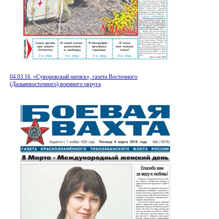
04.03.16. «Суворовский натиск», газета Восточного
(Дальневосточного) военного округа