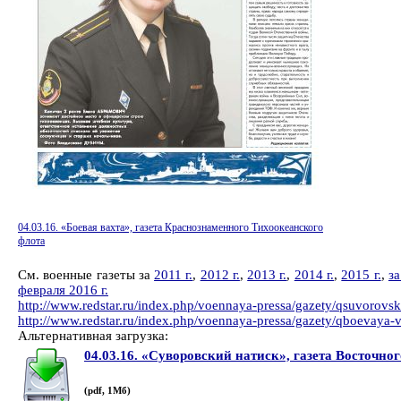
04.03.16. «Боевая вахта», газета Краснознаменного Тихоокеанского
флота
См. военные газеты за
2011 г.
,
2012 г.
,
2013 г.
,
2014 г.
,
2015 г.
,
за
февраля 2016 г.
http://www.redstar.ru/index.php/voennaya-pressa/gazety/qsuvorovsk
http://www.redstar.ru/index.php/voennaya-pressa/gazety/qboevaya-
Альтернативная загрузка:
04.03.16. «Суворовский натиск», газета Восточно
(pdf, 1Мб)