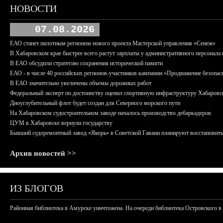
НОВОСТИ
07.08.2026
ЕАО станет пилотным регионом нового проекта Мастерской управления «Сенеж»
В Хабаровском крае быстрее всего растут зарплаты у административного персонала 
В ЕАО обсудили стратегию сохранения исторической памяти
ЕАО - в числе 40 российских регионов-участников кампании «Продвижение безопас
В ЕАО значительно увеличены объемы дорожных работ
Федеральный эксперт по достоинству оценил спортивную инфраструктуру Хабаровс
Дноуглубительный флот будет создан для Северного морского пути
На Хабаровском судостроительном заводе началось производство дебаркадеров
ЦУМ в Хабаровске вернули государству
Бывший судоремонтный завод «Якорь» в Советской Гавани планируют восстановить
Архив новостей >>
ИЗ БЛОГОВ
Районная библиотека в Амурске уничтожена. На очереди библиотека Островского в