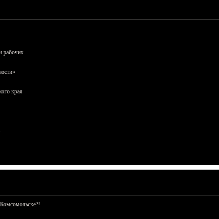
и рабочих
ности»
кого края
 Комсомольске?!