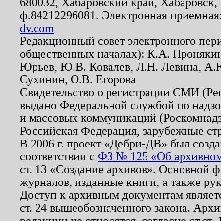
680032, Хабаровский край, Хабаровск, п
ф.84212296081. Электронная приемная
dv.com
Редакционный совет электронного пер
общественных началах): К.А. Проняки
Юрьев, Ю.В. Ковалев, Л.Н. Левина, А.
Сухинин, О.В. Егорова
Свидетельство о регистрации СМИ (Р
выдано Федеральной службой по надзо
и массовых коммуникаций (Роскомнадзо
Российская Федерация, зарубежные ст
В 2006 г. проект «Дебри-ДВ» был созда
соответствии с
ФЗ № 125 «Об архивном
ст. 13 «Создание архивов». Основной ф
журналов, изданные книги, а также ру
Доступ к архивным документам являетс
ст. 24 вышеобозначенного закона. Арх
редакции не относятся, согласно ст.ст. 