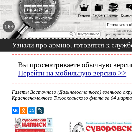
Главная
Разделы
Архив
Коммен
Приглашаем к о
Надоела рек
расширенный пои
Узнали про армию, готовятся к служб
Вы просматриваете обычную версию
Перейти на мобильную версию >>
Газеты Восточного (Дальневосточного) военного окру
Краснознаменного Тихоокеанского флота за 04 марта 