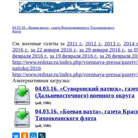
04.03.16. «Боевая вахта», газета Краснознаменного Тихоокеанского
флота
См. военные газеты за
2011 г.
,
2012 г.
,
2013 г.
,
2014 г
2016 г.
,
за 22 января 2016 г.
,
за 29 января 2016 г.
,
за 0
февраля 2016 г.
,
за 19 февраля 2016 г.
,
за 26 февраля 201
http://www.redstar.ru/index.php/voennaya-pressa/gazety
natiskq/2016
http://www.redstar.ru/index.php/voennaya-pressa/gazet
Альтернативная загрузка:
04.03.16. «Суворовский натиск», газе
(Дальневосточного) военного округа
(pdf, 1Мб)
04.03.16. «Боевая вахта», газета Кра
Тихоокеанского флота
(pdf, 1Мб)