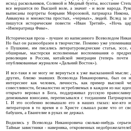
исход раскольников, Соляной и Медный бунты, восстание Степа
все вершится по Высшей воле, а значит - и воле народа. Рук
выписаны портреты боярыни Морозовой, патриарха Никона,
Аввакума и множества простых, «черных», людей. Вслед за э
пишутся исторические повести «Иван Третий», «Ночь цар
«Императрица Фике».
Историческая проза - лучшее из написанного Всеволодом Ника
Но был он разнообразен в творчестве. Помимо уже упоминавш
о Пушкине, им писались литературоведческие статьи, эссе, 
обширные, мастерски исполненные воспоминания о предре
революции в России, китайской эмиграции (теперь почти
опубликованные журналом «Дальний Восток»).
И все-таки я не могу не вернуться к уже высказанной мысли: 
других, близко знавших Всеволода Никаноровича, был он 
интереснее как человек, личность, как пример высокой ч
совестливости, безжалостно истребляемых в каждом из нас иде
открыто веровал в Бога, поддерживал русскую православн
денежными взносами, переписывался с тогдашним Патриархо
I. И это особенно возвышало его в наших глазах: кое-кто 
литераторов в то время и о Христе слышал разве что от св
бабушек, а Евангелие в руках не держал.
Водились у Всеволода Никаноровича сколько-нибудь серьез
Тайные завистники - наверняка, откровенных недоброжелателей