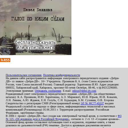
Пользовательское соглашение
,
Политика конфиденциальности
На данном сайте распространяется информация электронного периодического издания «Дебри-
ДВ» со знаком «Дебри-ДВ». 16+ Учредитель: Пронякин К.А. (член Союза журналистов
России, член Союза писателей России). Главный редактор: Харитонова И.Ю. Адрес редакции:
680032, Хабаровский край, Хабаровск, проспект 60-летия Октября, 88-46, т./ф.84212296081.
Электронная приемная:
Отправить сообщение
. E-mail:
editor@debri-dv.com
Редакционный совет электронного периодического издания «Дебри-ДВ» (на общественных
началах): К.А. Пронякин, И.Ю. Харитонова, А.Э. Мирмович, Ю.Н. Юрьев, Ю.В. Ковалев,
Л.Н. Левина, А.Ю. Жданов, Е.Н. Голубь, С.Н. Бурындин, Б.М. Сухинин, О.В. Егорова
Свидетельство о регистрации СМИ (Регистрационный номер)
ЭЛ № ФС77-45537
выдано
Федеральной службой по надзору в сфере связи, информационных технологий и массовых
коммуникаций (Роскомнадзор) 16.06.2011 г. Территория распространения: Российская
Федерация, зарубежные страны.
В 2006 г. проект «Дебри-ДВ» был создан как электронный частный архив, в соответствии с
ФЗ
№ 125 «Об архивном деле в Российской Федерации»
, согласно п. 2 ст. 13 «Создание архивов».
Основной фонд архива составляют публикации газет и журналов, изданные книги, а также
рукописи по дальневосточной (РФ) тематике. Доступ к архивным документам является