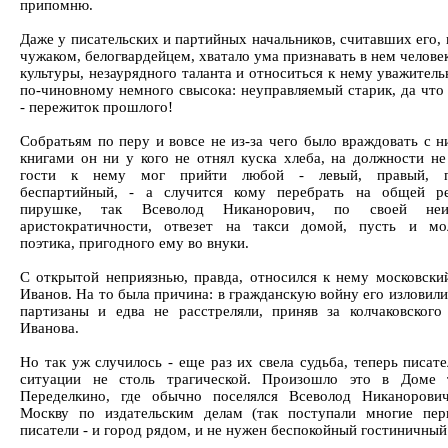
припомню.
Даже у писательских и партийных начальников, считавших его,
чужаком, белогвардейцем, хватало ума признавать в нем челов
культуры, незаурядного таланта и относиться к нему уважитель
по-чиновному немного свысока: неуправляемый старик, да что
- пережиток прошлого!
Собратьям по перу и вовсе не из-за чего было враждовать с н
книгами он ни у кого не отнял куска хлеба, на должности не 
гости к нему мог прийти любой - левый, правый, п
беспартийный, - а случится кому перебрать на общей ре
пирушке, так Всеволод Никанорович, по своей неи
аристократичности, отвезет на такси домой, пусть и мо
поэтика, пригодного ему во внуки.
С открытой неприязнью, правда, относился к нему московски
Иванов. На то была причина: в гражданскую войну его изловил
партизаны и едва не расстреляли, приняв за колчаковского
Иванова.
Но так уж случилось - еще раз их свела судьба, теперь писате
ситуации не столь трагической. Произошло это в Доме т
Переделкино, где обычно поселялся Всеволод Никанорови
Москву по издательским делам (так поступали многие пе
писатели - и город рядом, и не нужен беспокойный гостиничный