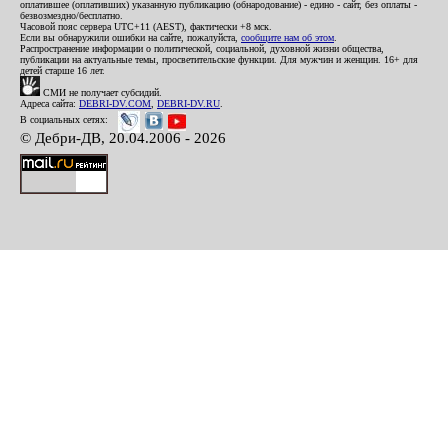
оплатившее (оплативших) указанную публикацию (обнародование) - едино - сайт, без оплаты -
безвозмездно/бесплатно.
Часовой пояс сервера UTC+11 (AEST), фактически +8 мск.
Если вы обнаружили ошибки на сайте, пожалуйста,
сообщите нам об этом
.
Распространение информации о политической, социальной, духовной жизни общества,
публикации на актуальные темы, просветительские функции. Для мужчин и женщин. 16+ для
детей старше 16 лет.
СМИ не получает субсидий.
Адреса сайта:
DEBRI-DV.COM
,
DEBRI-DV.RU
.
В социальных сетях:
© Дебри-ДВ, 20.04.2006 - 2026