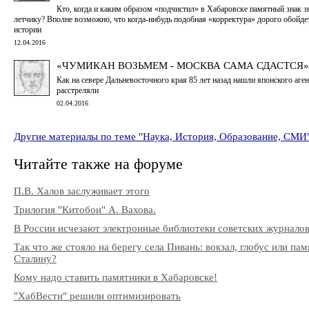
Кто, когда и каким образом «подчистил» в Хабаровске памятный знак 
летчику? Вполне возможно, что когда-нибудь подобная «корректура» дорого обойде
истории
12.04.2016
«ЧУМИКАН ВОЗЬМЕМ - МОСКВА САМА СДАСТСЯ»
Как на севере Дальневосточного края 85 лет назад нашли японского аген
расстреляли
02.04.2016
Другие материалы по теме "Наука, История, Образование, СМИ
Читайте также на форуме
П.В. Халов заслуживает этого
Трилогия "Китобои" А. Вахова.
В России исчезают электронные библиотеки советских журнало
Так что же стояло на берегу села Пивань: вокзал, глобус или па
Сталину?
Кому надо ставить памятники в Хабаровске!
"ХабВести" решили оптимизировать