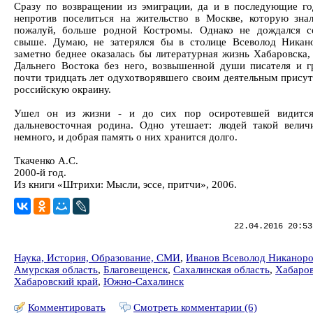
Сразу по возвращении из эмиграции, да и в последующие г
непротив поселиться на жительство в Москве, которую зна
пожалуй, больше родной Костромы. Однако не дождался с
свыше. Думаю, не затерялся бы в столице Всеволод Никан
заметно беднее оказалась бы литературная жизнь Хабаровска, 
Дальнего Востока без него, возвышенной души писателя и г
почти тридцать лет одухотворявшего своим деятельным присут
российскую окраину.
Ушел он из жизни - и до сих пор осиротевшей видитс
дальневосточная родина. Одно утешает: людей такой велич
немного, и добрая память о них хранится долго.
Ткаченко А.С.
2000-й год.
Из книги «Штрихи: Мысли, эссе, притчи», 2006.
22.04.2016 20:53
Наука, История, Образование, СМИ
,
Иванов Всеволод Никанор
Амурская область
,
Благовещенск
,
Сахалинская область
,
Хабаро
Хабаровский край
,
Южно-Сахалинск
Комментировать
Смотреть комментарии (6)