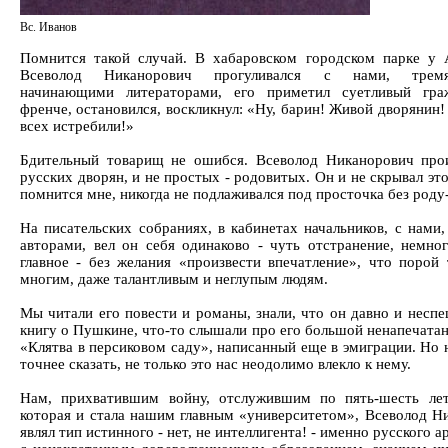
Вс. Иванов
Помнится такой случай. В хабаровском городском парке у 
Всеволод Никанорович прогуливался с нами, тремя
начинающими литераторами, его приметил суетливый гра
френче, остановился, воскликнул: «Ну, барин! Живой дворянин!
всех истребили!»
Бдительный товарищ не ошибся. Всеволод Никанорович про
русских дворян, и не простых - родовитых. Он и не скрывал это
помнится мне, никогда не подлаживался под просточка без роду
На писательских собраниях, в кабинетах начальников, с нами
авторами, вел он себя одинаково - чуть отстранение, немног
главное - без желания «произвести впечатление», что порой 
многим, даже талантливым и неглупым людям.
Мы читали его повести и романы, знали, что он давно и несп
книгу о Пушкине, что-то слышали про его большой ненапечата
«Клятва в персиковом саду», написанный еще в эмиграции. Но н
точнее сказать, не только это нас неодолимо влекло к нему.
Нам, прихватившим войну, отслужившим по пять-шесть ле
которая и стала нашим главным «университетом», Всеволод Н
являл тип истинного - нет, не интеллигента! - именно русского а