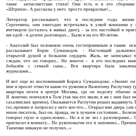
такие антисоветские стихи! Они есть и в его сборнике
«Штрихи». А рассказы у него просто прекрасные!...
Литератор рассказывает, что в последние годы жизни
Сергеевича, они ежегодно встречались в узкой компании у 
вчетвером (осталось в живых двое), - за его настойкой и при
им едой - в долгих разговорах... Были и на его 80-летии.
- Анатолий был человеком очень гостеприимным и таким искр
рассказывает Борис Сумашедов. - Настоящий дальневос
открытой душой и большим сердцем. Жаль, не записывал 
следам, что он говорил... Но многое - в его последних кни
бобылём с семьей сына... Вся квартира была завалена
журналами...
И вот еще из воспоминаний Бориса Сумашедова: «Звонит он 
мне и просит отвести какие-то рукописи Валентину Распутину (
квартира почти в центре Москвы, где он подолгу обычно з
Я конечно помчался к Толе (так мы его звали, я же с ним был з
сахалинских времен). Оказывается Распутин решил выдвинуть Т
гос.премию и попросил у него кое-что... Открыл мне дверь са
мною писатель, был он, правда, не в лучшем состоянии... Болез
говорил глухо и односложно... Но я и не лез с разговорами...
пригласил в комнату... Но рукопожатие его я запомнил... Преми
Ткаченко никакую не получил...»