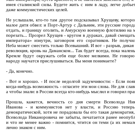
имея сталинской силы. Будете жить с ним в ладу, легче добье
даже коммунистических целей.
Не услышали, кто-то там другое подсказывал Хрущеву, которо
малое дитя обвел: и Порт-Артур с Дальним, эти русские город
отдать, и границу оголить, и Амурскую военную флотилию на 
порезать... Прозрел Хрущев - кругом в дураках, давай смещат
императора» изнутри, заговором его соратников. Не получи
Неба может сместить только Всевышний. И вот - разрыв, дикая
революция, кровь на Даманском... Так будет всегда, пока мален
Кремле будут окружать себя еще более мелкими. Не говорю
народу научатся прислушиваться. Вы меня понимаете?
- Да, конечно.
- Вот и хорошо. - И после недолгой задумчивости: - Если поя
когда-нибудь возможность - огласите эти мои слова. Не для слав
а чтобы знали: в России всегда кто-нибудь мыслил и говорил пра
Прошла, кажется, вечность со дня смерти Всеволода Ник
Иванова - и коммунистов нет у власти, и Россию теперь
демократической, хотя не порадовала бы его такая демократия,
Всеволода Никаноровича не забыты, печатается ранее неопубл
и что не менее важно - помнится, чтится он теми (а их немал
лично знаком с ним.