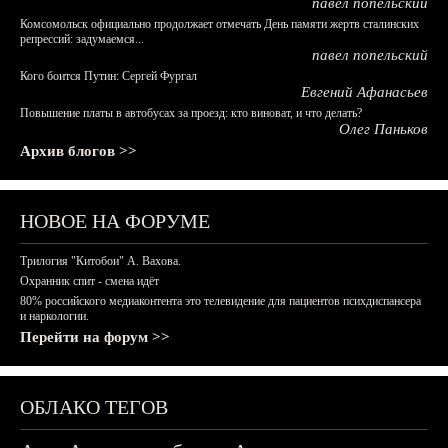
павел попельский
Комсомольск официально продолжает отмечать День памяти жертв сталинских
репрессий: задумаемся...
павел попельский
Кого боится Путин: Сергей Фургал
Евгений Афанасьев
Повышение платы в автобусах за проезд: кто виноват, и что делать?
Олег Паньков
Архив блогов >>
НОВОЕ НА ФОРУМЕ
Трилогия "Китобои" А. Вахова.
Охранник спит - смена идёт
80% российского медиаконтента это телевидение для пациентов психдиспансера
и наркологии.
Перейти на форум >>
ОБЛАКО ТЕГОВ