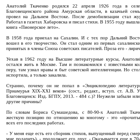
Анатолий Ткаченко родился 22 апреля 1926 года в селе
Благовещенского района Амурская области, в казачьей сем
провел на Дальнем Востоке. После демобилизации стал жу
Работал в газетах Хабаровска и писал стихи. В 1955 году вышла
книга «Пионерское лето».
В 1958 года приехал на Сахалин. И с тех пор Дальний Вост
вошел в его творчество. Он стал одним из первых сахалински
принятых в члены Союза советских писателей. Проза его - лирич
Уехав в 1962 году на Высшие литературные курсы, Анатоли
остался жить в Москве. Там и познакомился с известными ко
перу, там узнал нравы и быт советской интеллигенции. Но сто
испортила, а только закалила.
Странно, почему он не попал в «Энциклопедию литератур
Приамурья XIX-XXI веков» (сост., редакт., вступ. ст. А.В. У
Благовещенск: Изд. БГПУ, 2013. - 484 с.)? Неужели забыли или
другие причины?
По словам Бориса Сумашедова, с 80-90-х Анатолий Ткаче
жесткую позицию по отношению ко многому - это «прочиты
всех его последних работах.
- У меня еще есть его сборник стихов, выпущенный перед смер
мне подарить), - продолжает его друг. - Оказывается еще в 70