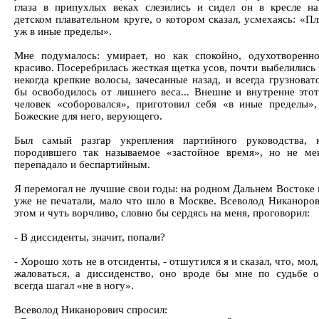
глаза в припухлых веках слезились и сидел он в кресле н
детском плавательном круге, о котором сказал, усмехаясь: «П
уж в иные пределы».
Мне подумалось: умирает, но как спокойно, одухотворенно
красиво. Посеребрилась жесткая щетка усов, почти выбелились
некогда крепкие волосы, зачесанные назад, и всегда грузноват
бы освободилось от лишнего веса... Внешне и внутренне это
человек «соборовался», приготовил себя «в иные пределы»,
Божеские для него, верующего.
Был самый разгар укрепления партийного руководства, 
породившего так называемое «застойное время», но не ме
перепадало и беспартийным.
Я перемогал не лучшие свои годы: на родном Дальнем Востоке 
уже не печатали, мало что шло в Москве. Всеволод Никаноров
этом и чуть ворчливо, словно бы сердясь на меня, проговорил:
- В диссиденты, значит, попали?
- Хорошо хоть не в отсиденты, - отшутился я и сказал, что, мол
жаловаться, а диссиденство, оно вроде бы мне по судьбе о
всегда шагал «не в ногу».
Всеволод Никанорович спросил: