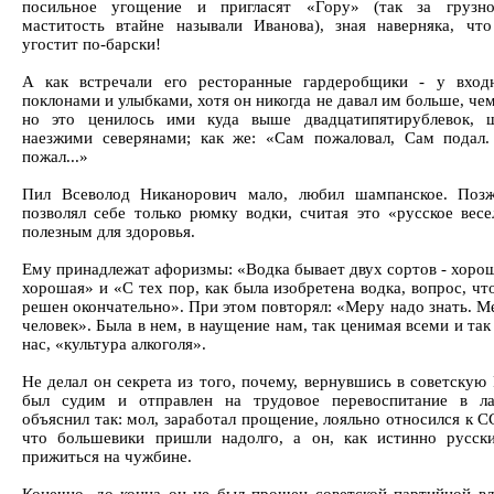
посильное угощение и пригласят «Гору» (так за грузно
маститость втайне называли Иванова), зная наверняка, чт
угостит по-барски!
А как встречали его ресторанные гардеробщики - у вход
поклонами и улыбками, хотя он никогда не давал им больше, че
но это ценилось ими куда выше двадцатипятирублевок, 
наезжими северянами; как же: «Сам пожаловал, Сам подал
пожал...»
Пил Всеволод Никанорович мало, любил шампанское. Позж
позволял себе только рюмку водки, считая это «русское весе
полезным для здоровья.
Ему принадлежат афоризмы: «Водка бывает двух сортов - хорош
хорошая» и «С тех пор, как была изобретена водка, вопрос, чт
решен окончательно». При этом повторял: «Меру надо знать. Ме
человек». Была в нем, в наущение нам, так ценимая всеми и так
нас, «культура алкоголя».
Не делал он секрета из того, почему, вернувшись в советскую
был судим и отправлен на трудовое перевоспитание в ла
объяснил так: мол, заработал прощение, лояльно относился к С
что большевики пришли надолго, а он, как истинно русск
прижиться на чужбине.