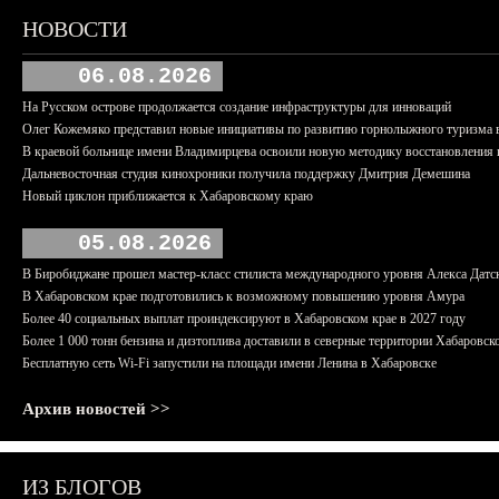
НОВОСТИ
06.08.2026
На Русском острове продолжается создание инфраструктуры для инноваций
Олег Кожемяко представил новые инициативы по развитию горнолыжного туризма 
В краевой больнице имени Владимирцева освоили новую методику восстановления п
Дальневосточная студия кинохроники получила поддержку Дмитрия Демешина
Новый циклон приближается к Хабаровскому краю
05.08.2026
В Биробиджане прошел мастер-класс стилиста международного уровня Алекса Датс
В Хабаровском крае подготовились к возможному повышению уровня Амура
Более 40 социальных выплат проиндексируют в Хабаровском крае в 2027 году
Более 1 000 тонн бензина и дизтоплива доставили в северные территории Хабаровск
Бесплатную сеть Wi-Fi запустили на площади имени Ленина в Хабаровске
Архив новостей >>
ИЗ БЛОГОВ