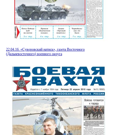
22.04.16. «Суворовский натиск», газета Восточного
(Дальневосточного) военного округа