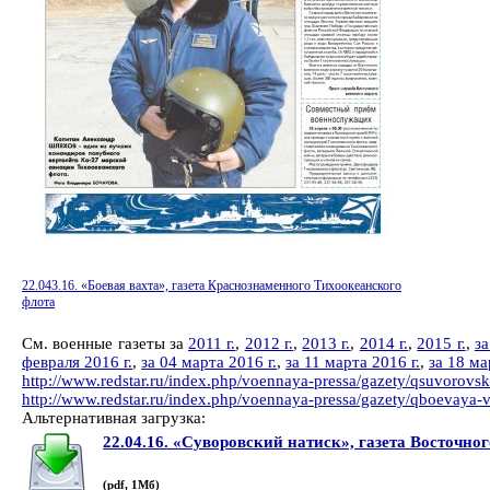
22.043.16. «Боевая вахта», газета Краснознаменного Тихоокеанского
флота
См. военные газеты за
2011 г.
,
2012 г.
,
2013 г.
,
2014 г.
,
2015 г.
,
за
февраля 2016 г.
,
за 04 марта 2016 г.
,
за 11 марта 2016 г.
,
за 18 ма
http://www.redstar.ru/index.php/voennaya-pressa/gazety/qsuvorovsk
http://www.redstar.ru/index.php/voennaya-pressa/gazety/qboevaya-
Альтернативная загрузка:
22.04.16. «Суворовский натиск», газета Восточно
(pdf, 1Мб)