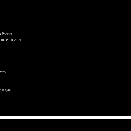
в России
осле инсульта
кого
ого края