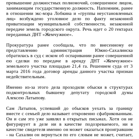
превышение должностных полномочий, совершенное лицом,
занимающим государственную должность. Напомним, ранее
в отношении экс-мэра Лобкина и «группы неустановленных
лиц» возбуждено уголовное дело по факту незаконной
приватизации муниципальной собственности, незаконной
передаче земель городского округа. Речь идет о 20 гектарах
переданных ДНТ «Жемчужное».
Прокуратура ранее сообщала, что по внесенному ее
представлению администрация Южно-Сахалинска
обратилась в суд с иском об оспаривании ранее совершенной
ею сделки по передаче в аренду ДНТ «Жемчужное»
земельного участка площадью 21,4 га. Решением суда от 3
марта 2016 года договор аренды данного участка признан
недействительным.
Именно из-за этого дела проходили обыски в структурах
подконтрольных бывшему депутату городской думы
Алексею Латыпову.
Сам Латыпов, успевший до обысков уехать за границу
вместе с семьей дело называет откровенно сфабрикованным.
Он и сам это уже заявлял в открытых письмах. Хотя он не
фигурирует в деле ни в качестве подозреваемого, ни в
качестве свидетеля именно он может оказаться проигравшим
- на Сахалин он вернуться по его словам не может, считает,