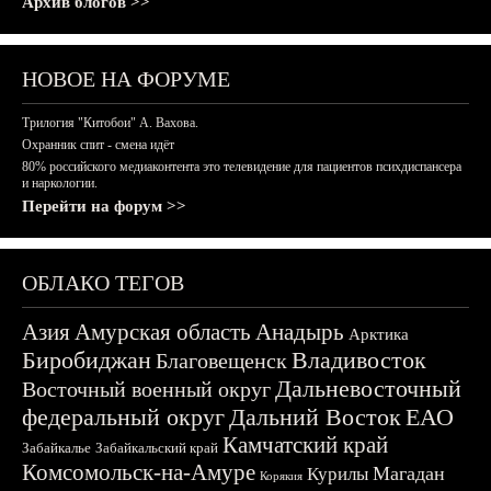
Архив блогов >>
НОВОЕ НА ФОРУМЕ
Трилогия "Китобои" А. Вахова.
Охранник спит - смена идёт
80% российского медиаконтента это телевидение для пациентов психдиспансера
и наркологии.
Перейти на форум >>
ОБЛАКО ТЕГОВ
Азия
Амурская область
Анадырь
Арктика
Биробиджан
Владивосток
Благовещенск
Дальневосточный
Восточный военный округ
федеральный округ
Дальний Восток
ЕАО
Камчатский край
Забайкалье
Забайкальский край
Комсомольск-на-Амуре
Магадан
Курилы
Корякия