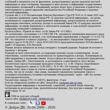
сообщений и материалов или их фрагментов, распространенных другим средством массовой
информации (а также сообщения, переданные в пресс-релизах и информация государственных,
общественных организаций и объединений), которое может быть установлено и привлечено к
ответственности за данное нарушение законодательства Российской Федерации о средствах
массовой информации».
Согласно абз.3, п.13 Постановления Пленума Верховного Суда РФ №16 от 15 июня 2010 года
«О практике применения судами Закона РФ «О средствах массовой информации», «по делам,
вытекающим из содержания распространенной информации, распространитель не является
надлежащим ответчиком, поскольку исходя из положений Закона РФ «О средствах массовой
информации» не вправе вмешиваться в деятельность редакции, в ходе которой определяется
содержание сообщений и материалов».
Воспользуйтесь «Правом на ответ» (ст.46 Закона РФ «О СМИ»).
«В соответствии с положением ч.3 ст.196 ГПК РФ, обязанность компенсации морального вреда
подлежит возложению на авторов, а по опубликованию опровержения, в порядке ч.2 ст.152 ГК
РФ - на учредителя и главного редактор», - из апелляционного определения Хабаровского
краевого суда от 22.08.2012 г. (дело №33-5325/2012) председательствующего И.И.Куликовой,
судей С.И.Дорожко, Н.В.Пестовой.
Мнения авторов материалов не всегда совпадают с позицией редакции. Редакция не вступает в
переписку с авторами.
Редакция не несет ответственность за содержание внешних ссылок и комментариев. За них
ответственны, соответственно, исключительно их правообладатели и авторы. Комментарии на
сайте приравнены к выражению мнения. Блоги и форум не входят в электронное периодическое
издание «Дебри-ДВ», ответственность за достоверность и наполняемость несут авторы.
Политические опросы/голосования проводятся согласно ч.2. ст.46 «Опросы общественного
мнения» Федерального закона от 12.06.2002 г. № 67-ФЗ «Об основных гарантиях
избирательных прав и права на участие в референдуме граждан Российской Федерации»;
считать, там где не указано: лицо (лица), заказавшее (заказавших) проведение опроса и
оплатившее (оплативших) указанную публикацию (обнародование) - едино - сайт, без оплаты -
безвозмездно/бесплатно.
Часовой пояс сервера UTC+11 (AEST), фактически +8 мск.
Если вы обнаружили ошибки на сайте, пожалуйста,
сообщите нам об этом
.
Распространение информации о политической, социальной, духовной жизни общества,
публикации на актуальные темы, просветительские функции. Для мужчин и женщин. 16+ для
детей старше 16 лет.
СМИ не получает субсидий.
Адреса сайта:
DEBRI-DV.COM
,
DEBRI-DV.RU
.
В социальных сетях:
© Дебри-ДВ, 20.04.2006 - 2026