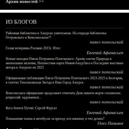
Архив новостей >>
ИЗ БЛОГОВ
Районная библиотека в Амурске уничтожена. На очереди библиотека
Островского в Комсомольске?!
павел попельский
Голая вечеринка Роснано 2015г. Итог.
Евгений Афанасьев
Новые находки Павла Петровича Попельского: Архив газеты Природа и
аномальные явления, Неизвестная карта НижнеАмурЛага и Последние выставки
автора в Амурске по 2025
павел попельский
Официальные публикации Павла Петровича Попельского 2023-2025 в Болгарии,
в газетах Тихоокеанская Звезда и Наш Город Амурск
павел попельский
Комсомольск официально продолжает отмечать День памяти жертв сталинских
репрессий: задумаемся...
павел попельский
Кого боится Путин: Сергей Фургал
Евгений Афанасьев
Повышение платы в автобусах за проезд: кто виноват, и что делать?
Олег Паньков