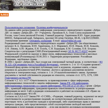
Пользовательское соглашение
,
Политика конфиденциальности
На данном сайте распространяется информация электронного периодического издания «Дебри-
ДВ» со знаком «Дебри-ДВ». 16+ Учредитель: Пронякин К.А. (член Союза журналистов
России, член Союза писателей России). Главный редактор: Харитонова И.Ю. Адрес редакции:
680032, Хабаровский край, Хабаровск, проспект 60-летия Октября, 88-46, т./ф.84212296081.
Электронная приемная:
Отправить сообщение
. E-mail:
editor@debri-dv.com
Редакционный совет электронного периодического издания «Дебри-ДВ» (на общественных
началах): К.А. Пронякин, И.Ю. Харитонова, А.Э. Мирмович, Ю.Н. Юрьев, Ю.В. Ковалев,
Л.Н. Левина, А.Ю. Жданов, Е.Н. Голубь, С.Н. Бурындин, Б.М. Сухинин, О.В. Егорова
Свидетельство о регистрации СМИ (Регистрационный номер)
ЭЛ № ФС77-45537
выдано
Федеральной службой по надзору в сфере связи, информационных технологий и массовых
коммуникаций (Роскомнадзор) 16.06.2011 г. Территория распространения: Российская
Федерация, зарубежные страны.
В 2006 г. проект «Дебри-ДВ» был создан как электронный частный архив, в соответствии с
ФЗ
№ 125 «Об архивном деле в Российской Федерации»
, согласно п. 2 ст. 13 «Создание архивов».
Основной фонд архива составляют публикации газет и журналов, изданные книги, а также
рукописи по дальневосточной (РФ) тематике. Доступ к архивным документам является
открытым в электронном виде, согласно п. 1 ст. 24 вышеобозначенного закона. Архивные
документы к частной собственности редакции не относятся, согласно ст.ст. 1275, 1276, 1306
Гражданского кодекса РФ
.
Согласно ч.2. п.3. ст.17 «Ответственность за правонарушения в сфере информации,
информационных технологий и защиты информации»
Закона РФ «Об информации,
информационных технологиях и о защите информации» (ФЗ-149 от 27.07.06 г.)
архив «Дебри-
ДВ», хранящий информацию, гражданско-правовую ответственность за распространение
информации не несет. Сайт и редакция основываются и работают на основании ст.8 «Право на
доступ к информации» ФЗ-149.
Согласно пп.3,4,6 ст.57 Закона РФ «О СМИ», «Редакция, главный редактор, журналист не несут
ответственности за распространение сведений, не соответствующих действительности и
порочащих честь и достоинство граждан и организаций, либо ущемляющих права и законные
интересы граждан, либо представляющих собой злоупотребление свободой массовой
информации и (или) правами журналиста: ...если они являются дословным воспроизведением