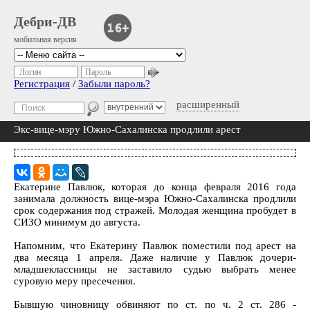
Дебри-ДВ
мобильная версия
Логин
Пароль
Регистрация
/
Забыли пароль?
расширенный
Экс-вице-мэру Южно-Сахалинска продлили арест
Екатерине Павлюк, которая до конца февраля 2016 года
занимала должность вице-мэра Южно-Сахалинска продлили
срок содержания под стражей. Молодая женщина пробудет в
СИЗО минимум до августа.
Напомним, что Екатерину Павлюк поместили под арест на
два месяца 1 апреля. Даже наличие у Павлюк дочери-
младшеклассницы не заставило судью выбрать менее
суровую меру пресечения.
Бывшую чиновницу обвиняют по ст. по ч. 2 ст. 286 -