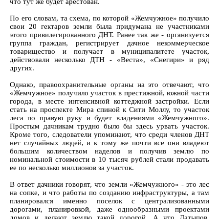
что тут же будет арестован.
По его словам, та схема, по которой «Жемчужное» получило
свои 20 гектаров земли была придумана не участниками
этого привилегированного ДНТ. Ранее так же - организуется
группа граждан, регистрирует дачное некоммерческое
товарищество и получает в муниципалитете участок,
действовали несколько ДТН - «Веста», «Снегири» и ряд
других.
Однако, правоохранительные органы на это отвечают, что
«Жемчужное» получило участок в престижной, южной части
города, в месте интенсивной коттеджной застройки. Если
стать на проспекте Мира спиной к Сити Моллу, то участок
леса по правую руку и будет владениями «Жемчужного».
Простым дачникам трудно было бы здесь урвать участок.
Кроме того, следователи упоминают, что среди членов ДНТ
нет случайных людей, и к тому же почти все они владеют
большим количеством наделов и получив землю по
номинальной стоимости в 10 тысяч рублей стали продавать
ее по несколько миллионов за участок.
В ответ дачники говорят, что земли «Жемчужного» - это лес
на сопке, и что работы по созданию инфраструктуры, а там
планировался именно поселок с централизованными
дорогами, планировкой, даже однообразными проектами
домов и делают землю такой дорогой. А что Латыпов,