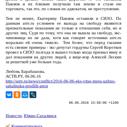
Павлюк и их близкие получили там землю и стали ею
торговать, так это, по словам их адвокатов, не преступление.
Тем не менее, Екатерину Павлюк оставили в СИЗО. По
данным astv.ru условием ее выхода на свободу являются
признательные показания не только в отношении себя, но и
других лиц. Судя по тому, что она не вышла на свободу, экс-
чиновница их не дала, хотя как говорят источники astv.ru
морально ей очень тяжело. Тем более, что перед глазами
есть свежие примеры - экс-депутат гордумы Сергей Коротков
провел в СИЗО полгода и вышел только когда признал вину и
дал показания на других людей, а вице-мэр Алексей Лескин
за решеткой уже больше года.
Любовь Барабашова,
АСТВ.РУ, 06.06.16
http://astv.ru/news/conflict/2016-06-06-eks-vitse-meru-uzhno-
sahalinska-prodlili-arest
06.06.2016 15:58:00 +1100
Новости
,
Южно-Сахалинск
Комментировать