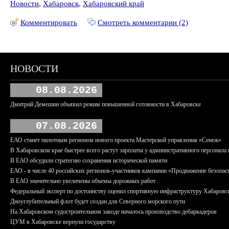
Новости
,
Хабаровск
,
Хабаровский край
Комментировать
Смотреть комментарии (2)
НОВОСТИ
08.08.2026
Дмитрий Демешин объявил режим повышенной готовности в Хабаровске
07.08.2026
ЕАО станет пилотным регионом нового проекта Мастерской управления «Сенеж»
В Хабаровском крае быстрее всего растут зарплаты у административного персонала 
В ЕАО обсудили стратегию сохранения исторической памяти
ЕАО - в числе 40 российских регионов-участников кампании «Продвижение безопас
В ЕАО значительно увеличены объемы дорожных работ
Федеральный эксперт по достоинству оценил спортивную инфраструктуру Хабаровс
Дноуглубительный флот будет создан для Северного морского пути
На Хабаровском судостроительном заводе началось производство дебаркадеров
ЦУМ в Хабаровске вернули государству