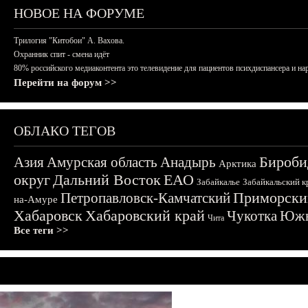
НОВОЕ НА ФОРУМЕ
Трилогия "Китобои" А. Вахова.
Охранник спит - смена идёт
80% российского медиаконтента это телевидение для пациентов психдиспансера и на
Перейти на форум >>
ОБЛАКО ТЕГОВ
Бироби
Азия
Амурская область
Анадырь
Арктика
округ
Дальний Восток
ЕАО
Забайкалье
Забайкальский к
Приморски
Петропавловск-Камчатский
на-Амуре
Хабаровск
Хабаровский край
Чукотка
Южн
Чита
Все теги >>