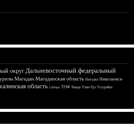
Дальневосточный федеральный
ный округ
Магадан
Магаданская область
урилы
Николаевск-
Находка
халинская область
ТОФ
Тында
Улан-Удэ
Уссурийск
Сибирь