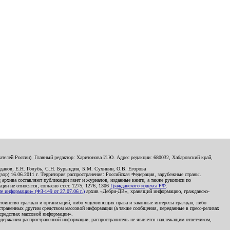
телей России). Главный редактор: Харитонова И.Ю. Адрес редакции: 680032, Хабаровский край,
данов, Е.Н. Голубь, С.Н. Бурындин, Б.М. Сухинин, О.В. Егорова
р) 16.06.2011 г. Территория распространения: Российская Федерация, зарубежные страны.
д архива составляют публикации газет и журналов, изданные книги, а также рукописи по
и не относятся, согласно ст.ст. 1275, 1276, 1306
Гражданского кодекса РФ
.
 информации» (ФЗ-149 от 27.07.06 г.)
архив «Дебри-ДВ», хранящий информацию, гражданско-
остоинство граждан и организаций, либо ущемляющих права и законные интересы граждан, либо
страненных другим средством массовой информации (а также сообщения, переданные в пресс-релизах
 средствах массовой информации».
держания распространенной информации, распространитель не является надлежащим ответчиком,