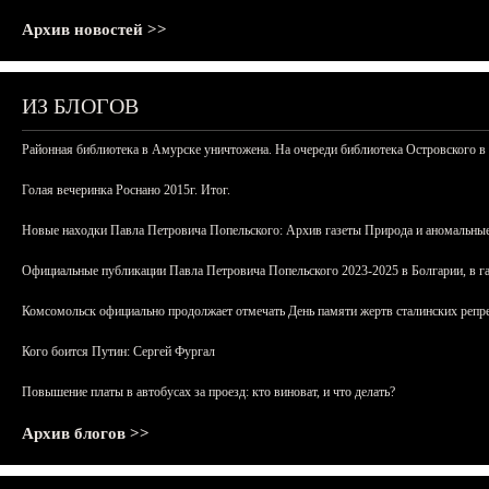
Архив новостей >>
ИЗ БЛОГОВ
Районная библиотека в Амурске уничтожена. На очереди библиотека Островского в
Голая вечеринка Роснано 2015г. Итог.
Новые находки Павла Петровича Попельского: Архив газеты Природа и аномальные
Официальные публикации Павла Петровича Попельского 2023-2025 в Болгарии, в г
Комсомольск официально продолжает отмечать День памяти жертв сталинских репрес
Кого боится Путин: Сергей Фургал
Повышение платы в автобусах за проезд: кто виноват, и что делать?
Архив блогов >>