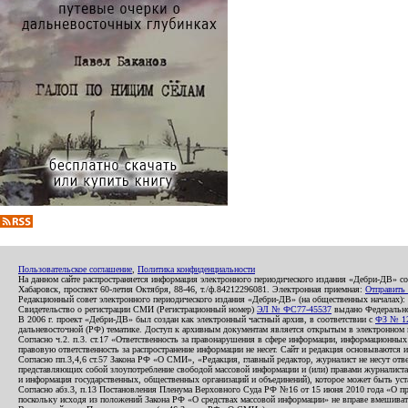
Пользовательское соглашение
,
Политика конфиденциальности
На данном сайте распространяется информация электронного периодического издания «Дебри-ДВ» с
Хабаровск, проспект 60-летия Октября, 88-46, т./ф.84212296081. Электронная приемная:
Отправить
Редакционный совет электронного периодического издания «Дебри-ДВ» (на общественных началах
Свидетельство о регистрации СМИ (Регистрационный номер)
ЭЛ № ФС77-45537
выдано Федеральной
В 2006 г. проект «Дебри-ДВ» был создан как электронный частный архив, в соответствии с
ФЗ № 12
дальневосточной (РФ) тематике. Доступ к архивным документам является открытым в электронном вид
Согласно ч.2. п.3. ст.17 «Ответственность за правонарушения в сфере информации, информационн
правовую ответственность за распространение информации не несет. Сайт и редакция основываются 
Согласно пп.3,4,6 ст.57 Закона РФ «О СМИ», «Редакция, главный редактор, журналист не несут отв
представляющих собой злоупотребление свободой массовой информации и (или) правами журналиста:
и информация государственных, общественных организаций и объединений), которое может быть уста
Согласно абз.3, п.13 Постановления Пленума Верховного Суда РФ №16 от 15 июня 2010 года «О пр
поскольку исходя из положений Закона РФ «О средствах массовой информации» не вправе вмешивать