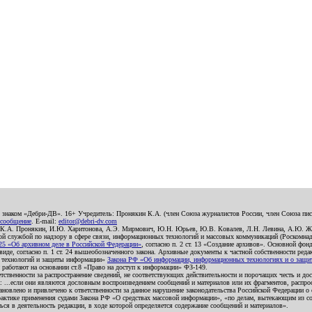
о знаком «Дебри-ДВ». 16+ Учредитель: Пронякин К.А. (член Союза журналистов России, член Союза писа
 сообщение
. E-mail:
editor@debri-dv.com
): К.А. Пронякин, И.Ю. Харитонова, А.Э. Мирмович, Ю.Н. Юрьев, Ю.В. Ковалев, Л.Н. Левина, А.Ю. Ж
 службой по надзору в сфере связи, информационных технологий и массовых коммуникаций (Роскомнадзо
5 «Об архивном деле в Российской Федерации»
, согласно п. 2 ст. 13 «Создание архивов». Основной фон
е, согласно п. 1 ст. 24 вышеобозначенного закона. Архивные документы к частной собственности редакци
ых технологий и защиты информации»
Закона РФ «Об информации, информационных технологиях и о защите
и работают на основании ст.8 «Право на доступ к информации» ФЗ-149.
етственности за распространение сведений, не соответствующих действительности и порочащих честь и д
 ...если они являются дословным воспроизведением сообщений и материалов или их фрагментов, распро
новлено и привлечено к ответственности за данное нарушение законодательства Российской Федерации о
актике применения судами Закона РФ «О средствах массовой информации», «по делам, вытекающим из со
ся в деятельность редакции, в ходе которой определяется содержание сообщений и материалов».