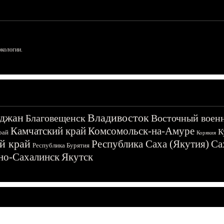
ркологии.
джан
Владивосток
Благовещенск
Восточный воен
Камчатский край
Комсомольск-на-Амуре
К
рай
Корякия
й край
Республика Саха (Якутия)
Са
Республика Бурятия
о-Сахалинск
Якутск