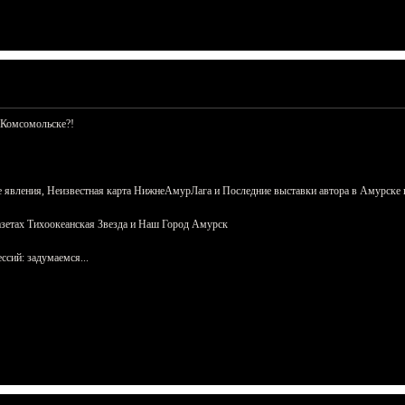
 Комсомольске?!
 явления, Неизвестная карта НижнеАмурЛага и Последние выставки автора в Амурске 
азетах Тихоокеанская Звезда и Наш Город Амурск
сий: задумаемся...