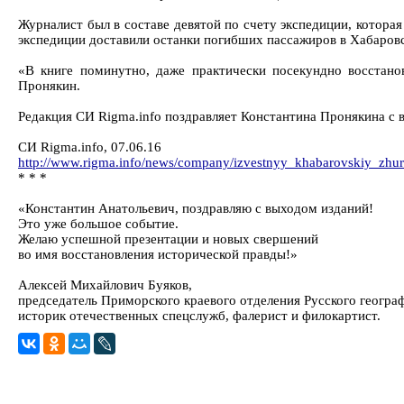
Журналист был в составе девятой по счету экспедиции, которая
экспедиции доставили останки погибших пассажиров в Хабаровс
«В книге поминутно, даже практически посекундно восстано
Пронякин.
Редакция СИ Rigma.info поздравляет Константина Пронякина с 
СИ Rigma.info, 07.06.16
http://www.rigma.info/news/company/izvestnyy_khabarovskiy_zhur
* * *
«Константин Анатольевич, поздравляю с выходом изданий!
Это уже большое событие.
Желаю успешной презентации и новых свершений
во имя восстановления исторической правды!»
Алексей Михайлович Буяков,
председатель Приморского краевого отделения Русского геогра
историк отечественных спецслужб, фалерист и филокартист.