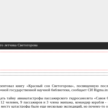
го летчика Светогорова
зентовал книгу «Красный сон Светогорова», посвященную посл
очной государственной научной библиотеки, сообщает СИ Rigma.in
дать тайну авиакатастрофы пассажирского гидросамолета «Савоя 
12 человек, 9 пассажиров и 3 члена экипажа, командир корабля -
к месту катастрофы было еще несколько экспедиций, но почему-то о