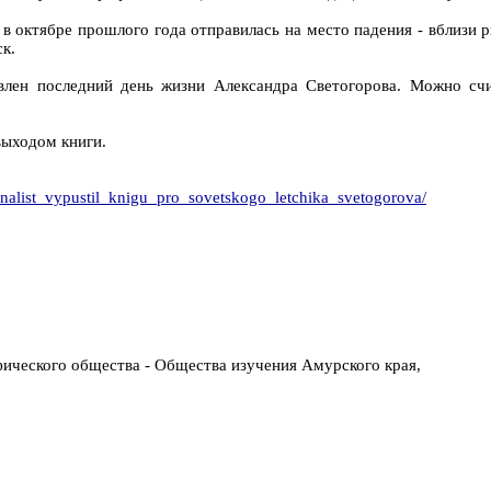
 в октябре прошлого года отправилась на место падения - вблизи 
к.
влен последний день жизни Александра Светогорова. Можно счит
выходом книги.
nalist_vypustil_knigu_pro_sovetskogo_letchika_svetogorova/
фического общества - Общества изучения Амурского края,