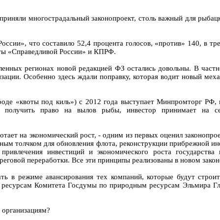
 приняли многострадальный законопроект, столь важный для рыбац
ссии», что составило 52,4 процента голосов, «против» 140, в тре
ты «Справедливой России» и КПРФ.
енных регионах новой редакцией ФЗ остались довольны. В частн
изации. Особенно здесь ждали поправку, которая водит новый ме
ароде «квоты под киль») с 2012 года выступает Минпромторг РФ
 получить право на вылов рыбы, инвестор принимает на себ
ботает на экономический рост, - одним из первых оценил законопр
ным толчком для обновления флота, реконструкции прибрежной инф
 привлечения инвестиций и экономического роста государства 
еговой переработки. Все эти принципы реализованы в новом закон
ть в режиме авансирования тех компаний, которые будут строит
 ресурсам Комитета Госдумы по природным ресурсам Эльмира Глу
м организациям?