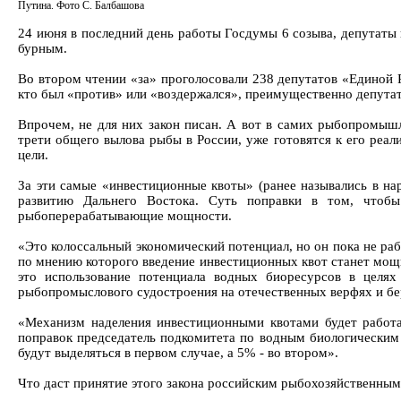
Путина. Фото С. Балбашова
24 июня в последний день работы Госдумы 6 созыва, депутаты
бурным.
Во втором чтении «за» проголосовали 238 депутатов «Единой Ро
кто был «против» или «воздержался», преимущественно депута
Впрочем, не для них закон писан. А вот в самих рыбопромышл
трети общего вылова рыбы в России, уже готовятся к его реал
цели.
За эти самые «инвестиционные квоты» (ранее назывались в н
развитию Дальнего Востока. Суть поправки в том, чтобы
рыбоперерабатывающие мощности.
«Это колоссальный экономический потенциал, но он пока не ра
по мнению которого введение инвестиционных квот станет мощ
это использование потенциала водных биоресурсов в целях
рыбопромыслового судостроения на отечественных верфях и бер
«Механизм наделения инвестиционными квотами будет работа
поправок председатель подкомитета по водным биологическим
будут выделяться в первом случае, а 5% - во втором».
Что даст принятие этого закона российским рыбохозяйственны