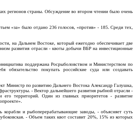
ких регионов страны. Обсуждение во втором чтении было очень
тьем «за» было отдано 236 голосов, «против» - 185. Среди тех,
ости, на Дальнем Востоке, который ежегодно обеспечивает две
ханизм развития отрасли - квоты добычи ВБР на инвестиционные
, инициатива поддержана Росрыболовством и Министерством по
я обязательство покупать российские суда или создавать
оект Министр по развитию Дальнего Востока Александр Галушка,
раструктуры. - Вектор дальнейшего развития рыбной отрасли -
и его территорий. Один из главных приоритетов - развитие
опроекте».
ь корабли и рыбоперерабатывающие заводы, - объясняет суть
боковская. - Объем таких квот составит 20%, 15% из которых