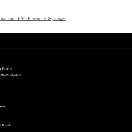
оохранения ЕАО Валерием Жуковым
в России
осле инсульта
кого
ого края