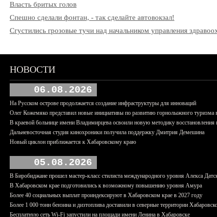
Власть бритых голов
Спешно сделали фонтан, - так сделайте автовокзал!
Сгустились грозовые тучи над начальником управления здрав
НОВОСТИ
06.08.2026
На Русском острове продолжается создание инфраструктуры для инноваций
Олег Кожемяко представил новые инициативы по развитию горнолыжного туризма 
В краевой больнице имени Владимирцева освоили новую методику восстановления п
Дальневосточная студия кинохроники получила поддержку Дмитрия Демешина
Новый циклон приближается к Хабаровскому краю
05.08.2026
В Биробиджане прошел мастер-класс стилиста международного уровня Алекса Датс
В Хабаровском крае подготовились к возможному повышению уровня Амура
Более 40 социальных выплат проиндексируют в Хабаровском крае в 2027 году
Более 1 000 тонн бензина и дизтоплива доставили в северные территории Хабаровск
Бесплатную сеть Wi-Fi запустили на площади имени Ленина в Хабаровске