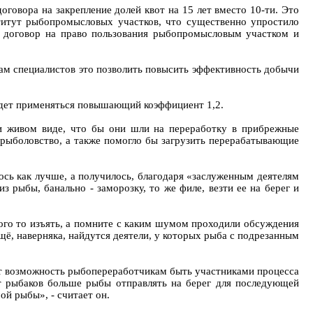
говора на закрепление долей квот на 15 лет вместо 10-ти. Это
ститут рыбопромысловых участков, что существенно упростило
в: договор на право пользования рыбопромысловым участком и
ам специалистов это позволить повысить эффективность добычи
будет применяться повышающий коэффициент 1,2.
ли живом виде, что бы они шли на переработку в прибрежные
е рыболовство, а также помогло бы загрузить перерабатывающие
ось как лучше, а получилось, благодаря «заслуженным деятелям
 рыбы, банально - заморозку, то же филе, везти ее на берег и
ого то изъять, а помните с каким шумом проходили обсуждения
щё, наверняка, найдутся деятели, у которых рыба с подрезанным
дает возможность рыбопереработчикам быть участниками процесса
т рыбаков больше рыбы отправлять на берег для последующей
й рыбы», - считает он.