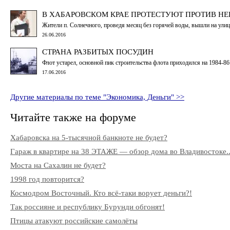
В ХАБАРОВСКОМ КРАЕ ПРОТЕСТУЮТ ПРОТИВ 
Жители п. Солнечного, проведя месяц без горячей воды, вышли на ули
26.06.2016
СТРАНА РАЗБИТЫХ ПОСУДИН
Флот устарел, основной пик строительства флота приходился на 1984-86
17.06.2016
Другие материалы по теме "Экономика, Деньги" >>
Читайте также на форуме
Хабаровска на 5-тысячной банкноте не будет?
Гараж в квартире на 38 ЭТАЖЕ — обзор дома во Владивостоке..
Моста на Сахалин не будет?
1998 год повторится?
Космодром Восточный. Кто всё-таки ворует деньги?!
Так россияне и республику Бурунди обгонят!
Птицы атакуют российские самолёты