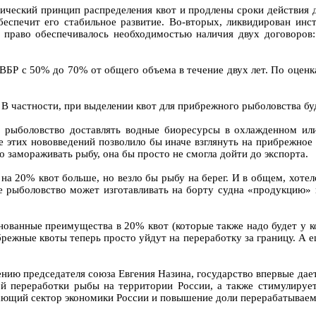
ический принцип распределения квот и продлены сроки действия до
обеспечит его стабильное развитие. Во-вторых, ликвидирован ин
е право обеспечивалось необходимостью наличия двух договоро
ВБР с 50% до 70% от общего объема в течение двух лет. По оценк
 В частности, при выделении квот для прибрежного рыболовства 
е рыболовство доставлять водные биоресурсы в охлажденном и
ие этих нововведений позволило бы иначе взглянуть на прибрежно
о замораживать рыбу, она бы просто не смогла дойти до экспорта.
а 20% квот больше, но везло бы рыбу на берег. И в общем, хотел
е рыболовство может изготавливать на борту судна «продукцию» из
нованные преимущества в 20% квот (которые также надо будет у к
режные квоты теперь просто уйдут на переработку за границу. А е
мнению председателя союза Евгения Назина, государство впервые 
ой переработки рыбы на территории России, а также стимулируе
ающий сектор экономики России и повышение доли перерабатываемо