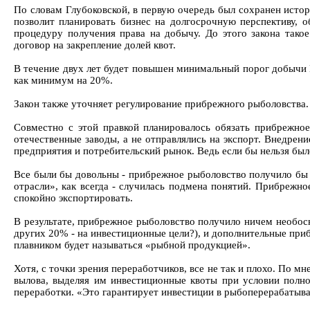
По словам Глубоковской, в первую очередь был сохранен истор
позволит планировать бизнес на долгосрочную перспективу, 
процедуру получения права на добычу. До этого закона тако
договор на закрепление долей квот.
В течение двух лет будет повышен минимальный порог добычи 
как минимум на 20%.
Закон также уточняет регулирование прибрежного рыболовства.
Совместно с этой правкой планировалось обязать прибрежно
отечественные заводы, а не отправлялись на экспорт. Внедрен
предприятия и потребительский рынок. Ведь если бы нельзя был
Все были бы довольны - прибрежное рыболовство получило бы н
отрасли», как всегда - случилась подмена понятий. Прибрежно
спокойно экспортировать.
В результате, прибрежное рыболовство получило ничем необос
других 20% - на инвестиционные цели?), и дополнительные приб
плавником будет называться «рыбной продукцией».
Хотя, с точки зрения переработчиков, все не так и плохо. По 
вылова, выделяя им инвестиционные квоты при условии полн
переработки. «Это гарантирует инвестиции в рыбоперерабатыв