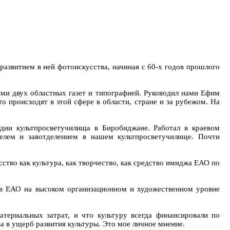
 развитием в ней фотоискусства, начиная с 60-х годов прошлого
ями двух областных газет и типографией. Руководил нами Ефим
о происходят в этой сфере в области, стране и за рубежом. На
дии культпросветучилища в Биробиджане. Работал в краевом
телем и завотделением в нашем культпросветучилище. Почти
ство как культура, как творчество, как средство имиджа ЕАО по
бы в ЕАО на высоком организационном и художественном уровне
атериальных затрат, и что культуру всегда финансировали по
а в ущерб развития культуры. Это мое личное мнение.