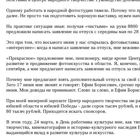
Одному работать в народной фотостудии тяжело. Потому что при
далее. Не просто так подготовить хорошую выставку, нужен нап
На практике ситуация иная: получая «чистыми» на руки 8800 р
предложили написать заявление на отпуск с середины мая по 28
Это при том, что восьмого июня у нас открылась фотовыставка
«интереснее»: когда я написал заявление на отпуск, мне вежливо
«Прекрасное» предложение мне, пенсионеру, нигде кроме Центр
развитие и продвижение фотоискусства в области. Я, конечно,
сентября, а мне предлагают написать заявление на отпуск за сво
Почему мне предлагают взять дополнительный отпуск за свой сч
Зато 17 июня мне звонят и говорят: Ефим Борисович, срочно пре
июня. Мои доводы не принимают. Слово за слово, и Ефим Борис
При моей мизерной зарплате Центр народного творчества ни ра
юбилей области и юбилей Победы - дали сорок тысяч рублей, и в
80 тысяч рублей. Приходится искать спонсоров.
В этом году, 24 марта, в День работника культуры мне, как 
творчества, кинематографии и историко-культурного наследия 
выдающийся вклад в развитие культуры и искусства.