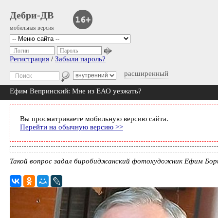
Дебри-ДВ
мобильная версия
Логин
Пароль
Регистрация
/
Забыли пароль?
расширенный
Ефим Вепринский: Мне из ЕАО уезжать?
Вы просматриваете мобильную версию сайта.
Перейти на обычную версию >>
Такой вопрос задал биробиджанский фотохудожник Ефим Бори