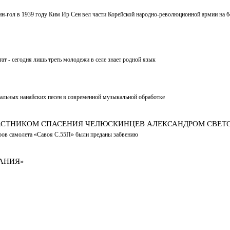
хин-гол в 1939 году Ким Ир Сен вел части Корейской народно-революционной армии на 
тат - сегодня лишь треть молодежи в селе знает родной язык
альных нанайских песен в современной музыкальной обработке
ЧАСТНИКОМ СПАСЕНИЯ ЧЕЛЮСКИНЦЕВ АЛЕКСАНДРОМ СВЕ
жиров самолета «Савоя С.55П» были преданы забвению
АНИЯ»