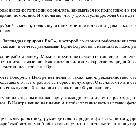
ходится фотографии оформлять, заниматься их подготовкой к той 
арник, помощник. И я полагаю, что у фотостудии должны быть две 
ублей в месяц, половину из них мне приходится отдавать коллег
 июня.
 «Заповедная природа ЕАО», в которой со своими работами участ
 сказали: а сейчас, уважаемый Ефим Борисович, напишите, пожалуйс
а не работающему. Можете представить мое состояние, отношение к
 не написал заявление. Как такое возможно: открытие очередной в
й счет по десятое сентября.
ет? Говорят, в Центре нет денег и таких, как я, рекомендовано от
дставьте отчет о работе за первое полугодие. Отвечаю, что я в от
ович вынужден был написать заявление об увольнении.
зу не давал деньги на паспарту, командировки и другие расходы, 
се. В Центре вечно нет денег. А чтобы организовать выставку фот
творческому работнику, руководителю народной фотостудии госуд
Еврейской автономной области», вручили свидетельство о присуж