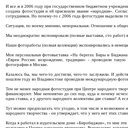
И все ж в 2006 году при государственном бюджетном учреждени
создана фотостудия и ей присвоили звание «народная». Согл
сотрудников. Но почему-то с 2006 года фотостудии выделили тол
Ситуация, по моему мнению, ненормальная. Отношение к общест
Мы неоднократно экспонировали (полные выставки, сто работ) в
Наши фотоработы (полная коллекция) экспонировались в немецк
Моя персональная фотовыставка «На берегах Биры и Биджана»
«Евреи России: возрождение, традиции» - проводили такую 
фотографии в Москве.
Казалось бы, мы чего-то достигли, чего-то заслужили. И дейс
пошлом году во Владивостоке проводили международную фотовы
Тем не менее народная фотостудия при Центре народного творч
финансируют. Мне непонятно до сих пор, куда и почему исчезл
одна ставка, а у другого народного коллектива две ставки? А ес
Тут можно предполагать что угодно, в том числе и возможное н
народного творчества - он утверждает, что у него нет этих ста
Когда я работал в издательском доме «Биробиджан», то мне эти 
полставки в Центре народного творчества. Руководство доплачи