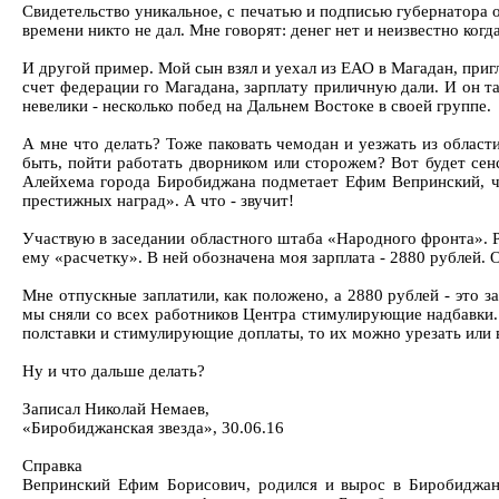
Свидетельство уникальное, с печатью и подписью губернатора 
времени никто не дал. Мне говорят: денег нет и неизвестно ког
И другой пример. Мой сын взял и уехал из ЕАО в Магадан, пригл
счет федерации го Магадана, зарплату приличную дали. И он та
невелики - несколько побед на Дальнем Востоке в своей группе.
А мне что делать? Тоже паковать чемодан и уезжать из области
быть, пойти работать дворником или сторожем? Вот будет се
Алейхема города Биробиджана подметает Ефим Вепринский, чл
престижных наград». А что - звучит!
Участвую в заседании областного штаба «Народного фронта». Р
ему «расчетку». В ней обозначена моя зарплата - 2880 рублей. 
Мне отпускные заплатили, как положено, а 2880 рублей - это з
мы сняли со всех работников Центра стимулирующие надбавки. Вот
полставки и стимулирующие доплаты, то их можно урезать или в
Ну и что дальше делать?
Записал Николай Немаев,
«Биробиджанская звезда», 30.06.16
Справка
Вепринский Ефим Борисович, родился и вырос в Биробиджане