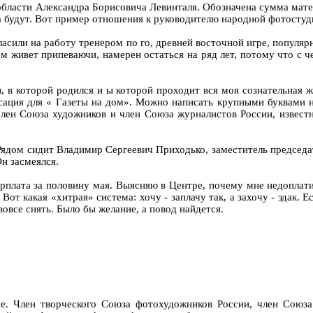
области Александра Борисовича Левинталя. Обозначена сумма мат
да будут. Вот пример отношения к руководителю народной фотостуди
асили на работу тренером по го, древней восточной игре, популяр
м живет припеваючи, намерен остаться на ряд лет, потому что с ч
, в которой родился и ы которой проходит вся моя сознательная 
нсация для « Газеты на дом». Можно написать крупными буквами 
ен Союза художников и член Союза журналистов России, известн
ядом сидит Владимир Сергеевич Приходько, заместитель председа
Он засмеялся.
арплата за половину мая. Выясняю в Центре, почему мне недоплати
 какая «хитрая» система: хочу - заплачу так, а захочу - эдак. Есл
овсе снять. Было бы желание, а повод найдется.
. Член творческого Союза фотохудожников России, член Союза 