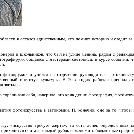
в области я остался единственным, кто помнит историю и следит за
неров и школьников, что был на улице Ленина, рядом с редакци
ографирую, общаюсь с мастерами светописи, в курсе событий, чт
ей.
в фотокружок и учился на отделении руководителя фотокиносту
ственный институт культуры. В 70-х годах работал преподава
я звезда».
ю спрашиваю себя, наверное, это крик души: фотография, фотоискус
звития фотоискусства в автономии. И, конечно, оно за то, что
у: «искусство требует жертв», то есть денег, определенных м
 приходится считать каждый рубль и экономить бюджетные средств