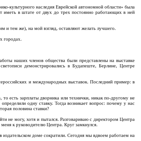
рико-культурного наследия Еврейской автономной области» была
т иметь в штате от двух до трех постоянно работающих в ней
 и тем же), на мой взгляд, оставляют желать лучшего.
х городах.
Работы наших членов общества были представлены на выставке
 светописи демонстрировались в Будапеште, Берлине, Центре
 всероссийских и международных выставок. Последний пример: в
 то есть зарплаты дворника или технички, никак по-другому не
определили одну ставку. Тогда возникает вопрос: почему у нас
вторая половина ставки?
йти не могу, хотя и пытался. Разговариваю с директором Центра
т меня к руководителю Центра. Круг замкнулся.
у в издательском доме сократили. Сегодня мы вдвоем работаем на