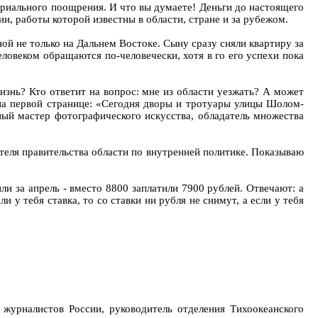
ериального поощрения. И что вы думаете! Деньги до настоящего
и, работы которой известны в области, стране и за рубежом.
ной не только на Дальнем Востоке. Сыну сразу сняли квартиру за
еловеком обращаются по-человечески, хотя в го его успехи пока
жизнь? Кто ответит на вопрос: мне из области уезжать? А может
на первой странице: «Сегодня дворы и тротуары улицы Шолом-
ый мастер фотографического искусства, обладатель множества
теля правительства области по внутренней политике. Показываю
ли за апрель - вместо 8800 заплатили 7900 рублей. Отвечают: а
и у тебя ставка, то со ставки ни рубля не снимут, а если у тебя
журналистов России, руководитель отделения Тихоокеанского