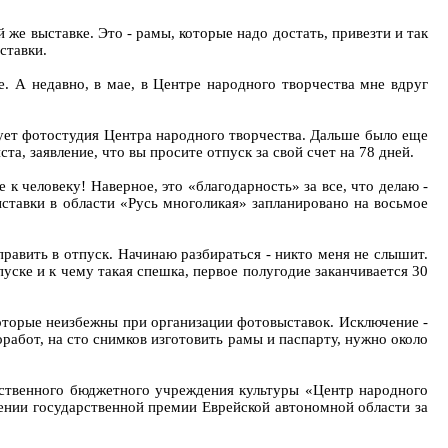
же выставке. Это - рамы, которые надо достать, привезти и так
ставки.
е. А недавно, в мае, в Центре народного творчества мне вдруг
вует фотостудия Центра народного творчества. Дальше было еще
та, заявление, что вы просите отпуск за свой счет на 78 дней.
 человеку! Наверное, это «благодарность» за все, что делаю -
ыставки в области «Русь многоликая» запланировано на восьмое
править в отпуск. Начинаю разбираться - никто меня не слышит.
пуске и к чему такая спешка, первое полугодие заканчивается 30
которые неизбежны при организации фотовыставок. Исключение -
оработ, на сто снимков изготовить рамы и паспарту, нужно около
арственного бюджетного учреждения культуры «Центр народного
дении государственной премии Еврейской автономной области за