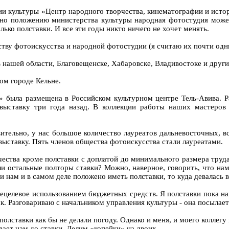
и культуры «Центр народного творчества, кинематографии и исто
асно положению министерства культуры народная фотостудия може
ько полставки. И все эти годы никто ничего не хочет менять.
ву фотоискусства и народной фотостудии (я считаю их почти одним
 нашей области, Благовещенске, Хабаровске, Владивостоке и други
ом городе Кельне.
 была размещена в Российском культурном центре Тель-Авива. 
выставку три года назад. В коллекции работы наших мастеров
твительно, у нас большое количество лауреатов дальневосточных,
ставку. Пять членов общества фотоискусства стали лауреатами.
ества кроме полставки с доплатой до минимального размера труда,
и остальные полторы ставки? Можно, наверное, говорить, что нам 
ли нам и в самом деле положено иметь полставки, то куда девалась 
ецелевое использованием бюджетных средств. Я полставки пока на
вок. Разговариваю с начальником управления культуры - она посылае
полставки как бы не делали погоду. Однако и меня, и моего коллег
вает нам до ставки. Делим «копейки» на двоих.