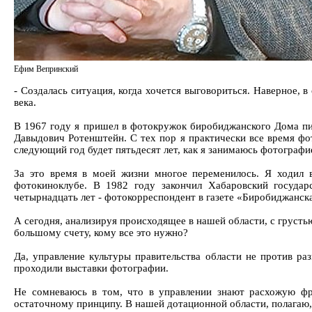
Ефим Вепринский
- Создалась ситуация, когда хочется выговориться. Наверное, 
века.
В 1967 году я пришел в фотокружок биробиджанского Дома пио
Давыдович Ротенштейн. С тех пор я практически все время фот
следующий год будет пятьдесят лет, как я занимаюсь фотографи
За это время в моей жизни многое переменилось. Я ходил 
фотокиноклубе. В 1982 году закончил Хабаровский государ
четырнадцать лет - фотокорреспондент в газете «Биробиджанска
А сегодня, анализируя происходящее в нашей области, с грусть
большому счету, кому все это нужно?
Да, управление культуры правительства области не против ра
проходили выставки фотографии.
Не сомневаюсь в том, что в управлении знают расхожую фраз
остаточному принципу. В нашей дотационной области, полагаю,