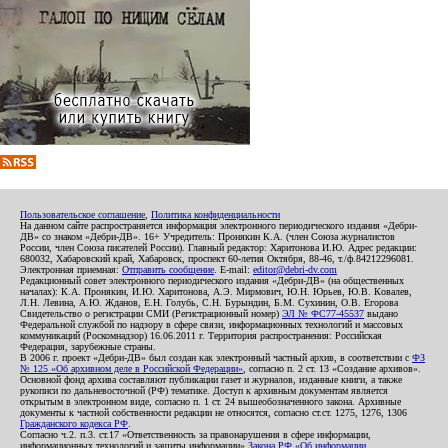
Пользовательское соглашение
,
Политика конфиденциальности
На данном сайте распространяется информация электронного периодического издания «Дебри-
ДВ» со знаком «Дебри-ДВ». 16+ Учредитель: Пронякин К.А. (член Союза журналистов
России, член Союза писателей России). Главный редактор: Харитонова И.Ю. Адрес редакции:
680032, Хабаровский край, Хабаровск, проспект 60-летия Октября, 88-46, т./ф.84212296081.
Электронная приемная:
Отправить сообщение
. E-mail:
editor@debri-dv.com
Редакционный совет электронного периодического издания «Дебри-ДВ» (на общественных
началах): К.А. Пронякин, И.Ю. Харитонова, А.Э. Мирмович, Ю.Н. Юрьев, Ю.В. Ковалев,
Л.Н. Левина, А.Ю. Жданов, Е.Н. Голубь, С.Н. Бурындин, Б.М. Сухинин, О.В. Егорова
Свидетельство о регистрации СМИ (Регистрационный номер)
ЭЛ № ФС77-45537
выдано
Федеральной службой по надзору в сфере связи, информационных технологий и массовых
коммуникаций (Роскомнадзор) 16.06.2011 г. Территория распространения: Российская
Федерация, зарубежные страны.
В 2006 г. проект «Дебри-ДВ» был создан как электронный частный архив, в соответствии с
ФЗ
№ 125 «Об архивном деле в Российской Федерации»
, согласно п. 2 ст. 13 «Создание архивов».
Основной фонд архива составляют публикации газет и журналов, изданные книги, а также
рукописи по дальневосточной (РФ) тематике. Доступ к архивным документам является
открытым в электронном виде, согласно п. 1 ст. 24 вышеобозначенного закона. Архивные
документы к частной собственности редакции не относятся, согласно ст.ст. 1275, 1276, 1306
Гражданского кодекса РФ
.
Согласно ч.2. п.3. ст.17 «Ответственность за правонарушения в сфере информации,
информационных технологий и защиты информации»
Закона РФ «Об информации,