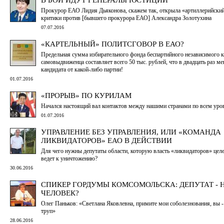
Прокурор ЕАО Лидия Дьяконова, скажем так, открыла «артиллерийский
критики против [бывшего прокурора ЕАО] Александра Золотухина
07.07.2016
«КАРТЕЛЬНЫЙ» ПОЛИТСГОВОР В ЕАО?
Предельная сумма избирательного фонда беспартийного независимого к
самовыдвиженца составляет всего 50 тыс. рублей, что в двадцать раз м
кандидата от какой-либо партии!
01.07.2016
«ПРОРЫВ» ПО КУРИЛАМ
Начался настоящий вал контактов между нашими странами по всем ур
01.07.2016
УПРАВЛЕНИЕ БЕЗ УПРАВЛЕНИЯ, ИЛИ «КОМАНДА
ЛИКВИДАТОРОВ» ЕАО В ДЕЙСТВИИ
Для чего нужны депутаты области, которую власть «ликвидаторов» цел
ведет к уничтожению?
30.06.2016
СПИКЕР ГОРДУМЫ КОМСОМОЛЬСКА: ДЕПУТАТ - 
ЧЕЛОВЕК?
Олег Паньков: «Светлана Яковлевна, примите мои соболезнования, вы -
труп»
28.06.2016