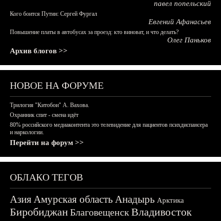
павел попельский
Кого боится Путин: Сергей Фургал
Евгений Афанасьев
Повышение платы в автобусах за проезд: кто виноват, и что делать?
Олег Паньков
Архив блогов >>
НОВОЕ НА ФОРУМЕ
Трилогия "Китобои" А. Вахова.
Охранник спит - смена идёт
80% российского медиаконтента это телевидение для пациентов психдиспансера
и наркологии.
Перейти на форум >>
ОБЛАКО ТЕГОВ
Азия
Амурская область
Анадырь
Арктика
Биробиджан
Владивосток
Благовещенск