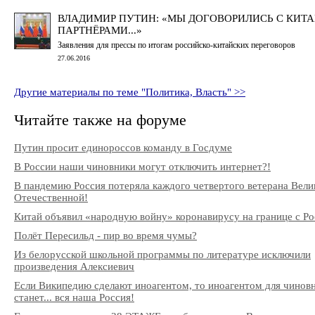
ВЛАДИМИР ПУТИН: «МЫ ДОГОВОРИЛИСЬ С КИТ
ПАРТНЁРАМИ...»
Заявления для прессы по итогам российско-китайских переговоров
27.06.2016
Другие материалы по теме "Политика, Власть" >>
Читайте также на форуме
Путин просит единороссов команду в Госдуме
В России наши чиновники могут отключить интернет?!
В пандемию Россия потеряла каждого четвертого ветерана Вели
Отечественной!
Китай объявил «народную войну» коронавирусу на границе с Ро
Полёт Пересильд - пир во время чумы?
Из белорусской школьной программы по литературе исключили
произведения Алексиевич
Если Википедию сделают иноагентом, то иноагентом для чинов
станет... вся наша Россия!