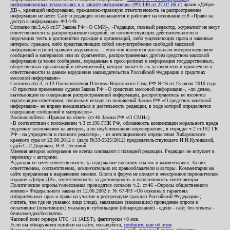
информационных технологиях и о защите информации» (ФЗ-149 от 27.07.06 г.)
архив «Дебри-
ДВ», хранящий информацию, гражданско-правовую ответственность за распространение
информации не несет. Сайт и редакция основываются и работают на основании ст.8 «Право на
доступ к информации» ФЗ-149.
Согласно пп.3,4,6 ст.57 Закона РФ «О СМИ», «Редакция, главный редактор, журналист не несут
ответственности за распространение сведений, не соответствующих действительности и
порочащих честь и достоинство граждан и организаций, либо ущемляющих права и законные
интересы граждан, либо представляющих собой злоупотребление свободой массовой
информации и (или) правами журналиста: ...если они являются дословным воспроизведением
сообщений и материалов или их фрагментов, распространенных другим средством массовой
информации (а также сообщения, переданные в пресс-релизах и информация государственных,
общественных организаций и объединений), которое может быть установлено и привлечено к
ответственности за данное нарушение законодательства Российской Федерации о средствах
массовой информации».
Согласно абз.3, п.13 Постановления Пленума Верховного Суда РФ №16 от 15 июня 2010 года
«О практике применения судами Закона РФ «О средствах массовой информации», «по делам,
вытекающим из содержания распространенной информации, распространитель не является
надлежащим ответчиком, поскольку исходя из положений Закона РФ «О средствах массовой
информации» не вправе вмешиваться в деятельность редакции, в ходе которой определяется
содержание сообщений и материалов».
Воспользуйтесь «Правом на ответ» (ст.46 Закона РФ «О СМИ»).
«В соответствии с положением ч.3 ст.196 ГПК РФ, обязанность компенсации морального вреда
подлежит возложению на авторов, а по опубликованию опровержения, в порядке ч.2 ст.152 ГК
РФ - на учредителя и главного редактор», - из апелляционного определения Хабаровского
краевого суда от 22.08.2012 г. (дело №33-5325/2012) председательствующего И.И.Куликовой,
судей С.И.Дорожко, Н.В.Пестовой.
Мнения авторов материалов не всегда совпадают с позицией редакции. Редакция не вступает в
переписку с авторами.
Редакция не несет ответственность за содержание внешних ссылок и комментариев. За них
ответственны, соответственно, исключительно их правообладатели и авторы. Комментарии на
сайте приравнены к выражению мнения. Блоги и форум не входят в электронное периодическое
издание «Дебри-ДВ», ответственность за достоверность и наполняемость несут авторы.
Политические опросы/голосования проводятся согласно ч.2. ст.46 «Опросы общественного
мнения» Федерального закона от 12.06.2002 г. № 67-ФЗ «Об основных гарантиях
избирательных прав и права на участие в референдуме граждан Российской Федерации»;
считать, там где не указано: лицо (лица), заказавшее (заказавших) проведение опроса и
оплатившее (оплативших) указанную публикацию (обнародование) - едино - сайт, без оплаты -
безвозмездно/бесплатно.
Часовой пояс сервера UTC+11 (AEST), фактически +8 мск.
Если вы обнаружили ошибки на сайте, пожалуйста,
сообщите нам об этом
.