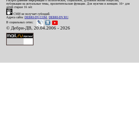
Распространение информации о политической, социальной, духовной жизни общества,
публикации на актуальные темы, просветительские функции. Для мужчин и женщин. 16+ для
детей старше 16 лет.
СМИ не получает субсидий.
Адреса сайта:
DEBRI-DV.COM
,
DEBRI-DV.RU
.
В социальных сетях:
© Дебри-ДВ, 20.04.2006 - 2026