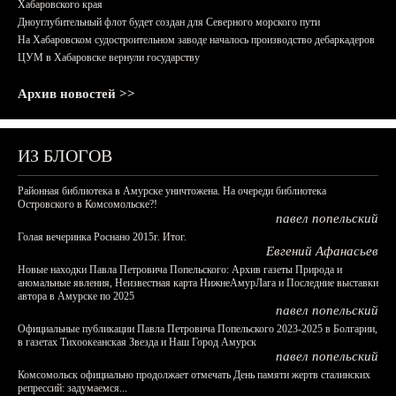
Хабаровского края
Дноуглубительный флот будет создан для Северного морского пути
На Хабаровском судостроительном заводе началось производство дебаркадеров
ЦУМ в Хабаровске вернули государству
Архив новостей >>
ИЗ БЛОГОВ
Районная библиотека в Амурске уничтожена. На очереди библиотека
Островского в Комсомольске?!
павел попельский
Голая вечеринка Роснано 2015г. Итог.
Евгений Афанасьев
Новые находки Павла Петровича Попельского: Архив газеты Природа и
аномальные явления, Неизвестная карта НижнеАмурЛага и Последние выставки
автора в Амурске по 2025
павел попельский
Официальные публикации Павла Петровича Попельского 2023-2025 в Болгарии,
в газетах Тихоокеанская Звезда и Наш Город Амурск
павел попельский
Комсомольск официально продолжает отмечать День памяти жертв сталинских
репрессий: задумаемся...