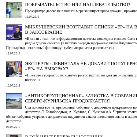
ПОКРЫВАТЕЛЬСТВО ИЛИ НАПЛЕВАТЕЛЬСТВО?
Прокуратура далеко не в полной мере защищает права граждан, прожи
15.07.2016
МИКЛУШЕВСКИЙ ВОЗГЛАВИТ СПИСКИ «ЕР» НА 
В ЗАКСОБРАНИЕ
«В связи с тем, что информационная повестка последних месяцев была 
рядом других событий (в первую очередь задержание главы Владивост
Пушкарёва), негативный фон вокруг губернатора начал рассеиваться»
12.07.2016
ЭКСПЕРТЫ: ЛЕВИНТАЛЬ НЕ ДОБАВИТ ПОПУЛЯРН
«ЕР» НА ВЫБОРАХ?
«Пока сам губернатор использует ресурс партии, но дает ли он партии п
вопрос...»
10.07.2016
«АНТИКОРРУПЦИОННАЯ» ЗАЧИСТКА В СОБРАНИ
СЕВЕРО-КУРИЛЬСКА ПРОДОЛЖАЕТСЯ
Суд признал все четыре решения собрания о досрочном прекращении п
депутатов Л. Голобородько, А. Курлова, С. Куценко и А. Чернеги незак
обязал собрание устранить допущенные нарушения закона и восстановить их в полн
депутатов
08.07.2016
В БОЙ ИДУТ ГЕНЕРАЛЫ ЮСТИЦИИ