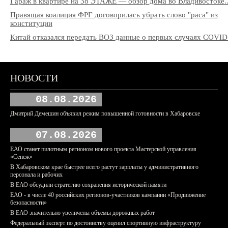
Гараж в квартире на 38 ЭТАЖЕ — обзор дома во Владивостоке..
Правящая коалиция ФРГ договорилась убрать слово "раса" из
конституции
Китай отказался передать ВОЗ данные о первых случаях COVID
НОВОСТИ
08.08.2026
Дмитрий Демешин объявил режим повышенной готовности в Хабаровске
07.08.2026
ЕАО станет пилотным регионом нового проекта Мастерской управления
«Сенеж»
В Хабаровском крае быстрее всего растут зарплаты у административного
персонала и рабочих
В ЕАО обсудили стратегию сохранения исторической памяти
ЕАО - в числе 40 российских регионов-участников кампании «Продвижение
безопасности»
В ЕАО значительно увеличены объемы дорожных работ
Федеральный эксперт по достоинству оценил спортивную инфраструктуру