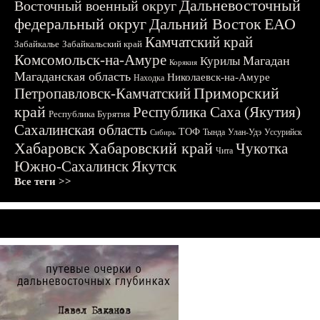
Дальневосточный
Восточный военный округ
федеральный округ
Дальний Восток
ЕАО
Камчатский край
Забайкалье
Забайкальский край
Комсомольск-на-Амуре
Магадан
Курилы
Корякия
Магаданская область
Николаевск-на-Амуре
Находка
Приморский
Петропавловск-Камчатский
край
Республика Саха (Якутия)
Республика Бурятия
Сахалинская область
ТОФ
Тында
Улан-Удэ
Уссурийск
Сибирь
Хабаровск
Хабаровский край
Чукотка
Чита
Южно-Сахалинск
Якутск
Все теги >>