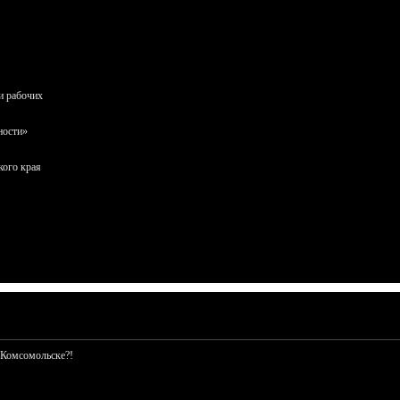
и рабочих
ности»
кого края
 Комсомольске?!