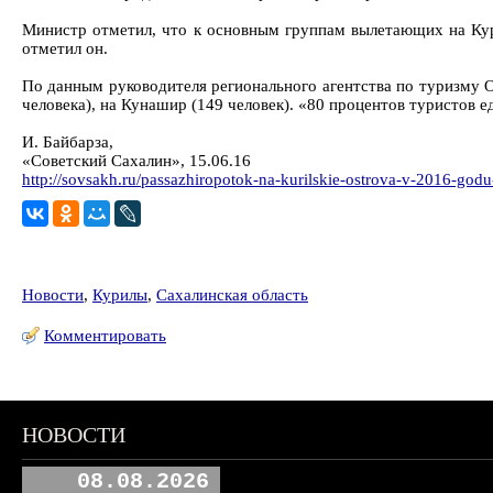
Министр отметил, что к основным группам вылетающих на Кури
отметил он.
По данным руководителя регионального агентства по туризму О
человека), на Кунашир (149 человек). «80 процентов туристов 
И. Байбарза,
«Советский Сахалин», 15.06.16
http://sovsakh.ru/passazhiropotok-na-kurilskie-ostrova-v-2016-godu
Новости
,
Курилы
,
Сахалинская область
Комментировать
НОВОСТИ
08.08.2026