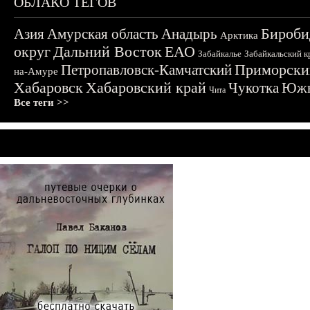
ОБЛАКО ТЕГОВ
Бироби
Азия
Амурская область
Анадырь
Арктика
округ
Дальний Восток
ЕАО
Забайкалье
Забайкальский к
Приморски
Петропавловск-Камчатский
на-Амуре
Хабаровск
Хабаровский край
Чукотка
Южн
Чита
Все теги >>