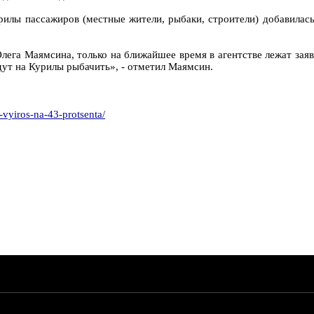
лы пассажиров (местные жители, рыбаки, строители) добавилась е
лега Маямсина, только на ближайшее время в агентстве лежат зая
едут на Курилы рыбачить», - отметил Маямсин.
-vyiros-na-43-protsenta/