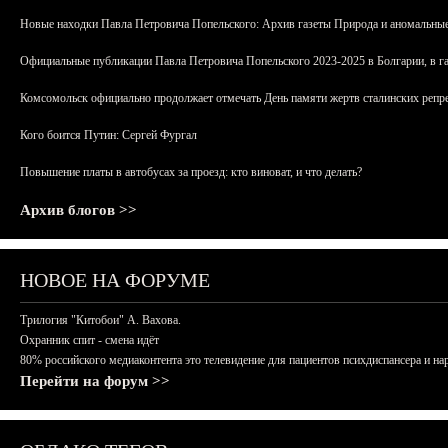
Новые находки Павла Петровича Попельского: Архив газеты Природа и аномальные
Официальные публикации Павла Петровича Попельского 2023-2025 в Болгарии, в г
Комсомольск официально продолжает отмечать День памяти жертв сталинских репрес
Кого боится Путин: Сергей Фургал
Повышение платы в автобусах за проезд: кто виноват, и что делать?
Архив блогов >>
НОВОЕ НА ФОРУМЕ
Трилогия "Китобои" А. Вахова.
Охранник спит - смена идёт
80% российского медиаконтента это телевидение для пациентов психдиспансера и на
Перейти на форум >>