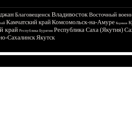
джан
Владивосток
Благовещенск
Восточный воен
Камчатский край
Комсомольск-на-Амуре
К
рай
Корякия
й край
Республика Саха (Якутия)
Са
Республика Бурятия
о-Сахалинск
Якутск