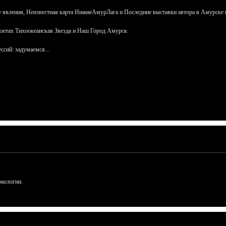
 явления, Неизвестная карта НижнеАмурЛага и Последние выставки автора в Амурске 
азетах Тихоокеанская Звезда и Наш Город Амурск
сий: задумаемся...
ркологии.