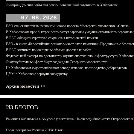
Дмитрий Демешин объявил режим повышенной готовности в Хабаровске
07.08.2026
ЕАО станет пилотным регионом нового проекта Мастерской управления «Сенеж»
В Хабаровском крае быстрее всего растут зарплаты у административного персонала 
В ЕАО обсудили стратегию сохранения исторической памяти
ЕАО - в числе 40 российских регионов-участников кампании «Продвижение безопас
В ЕАО значительно увеличены объемы дорожных работ
Федеральный эксперт по достоинству оценил спортивную инфраструктуру Хабаровс
Дноуглубительный флот будет создан для Северного морского пути
На Хабаровском судостроительном заводе началось производство дебаркадеров
ЦУМ в Хабаровске вернули государству
Архив новостей >>
ИЗ БЛОГОВ
Районная библиотека в Амурске уничтожена. На очереди библиотека Островского в
Голая вечеринка Роснано 2015г. Итог.