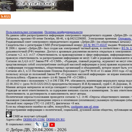
Пользовательское соглашение
,
Политика конфиденциальности
На данном сайте распространяется информация электронного периодического издания «Дебри-ДВ» с
Хабаровск, проспект 60-летия Октября, 88-46, т./ф.84212296081. Электронная приемная:
Отправить
Редакционный совет электронного периодического издания «Дебри-ДВ» (на общественных началах
Свидетельство о регистрации СМИ (Регистрационный номер)
ЭЛ № ФС77-45537
выдано Федеральной
В 2006 г. проект «Дебри-ДВ» был создан как электронный частный архив, в соответствии с
ФЗ № 12
дальневосточной (РФ) тематике. Доступ к архивным документам является открытым в электронном вид
Согласно ч.2. п.3. ст.17 «Ответственность за правонарушения в сфере информации, информационн
правовую ответственность за распространение информации не несет. Сайт и редакция основываются 
Согласно пп.3,4,6 ст.57 Закона РФ «О СМИ», «Редакция, главный редактор, журналист не несут отв
представляющих собой злоупотребление свободой массовой информации и (или) правами журналиста:
и информация государственных, общественных организаций и объединений), которое может быть уста
Согласно абз.3, п.13 Постановления Пленума Верховного Суда РФ №16 от 15 июня 2010 года «О пр
поскольку исходя из положений Закона РФ «О средствах массовой информации» не вправе вмешивать
Воспользуйтесь «Правом на ответ» (ст.46 Закона РФ «О СМИ»).
«В соответствии с положением ч.3 ст.196 ГПК РФ, обязанность компенсации морального вреда подле
22.08.2012 г. (дело №33-5325/2012) председательствующего И.И.Куликовой, судей С.И.Дорожко, Н
Мнения авторов материалов не всегда совпадают с позицией редакции. Редакция не вступает в перепи
Редакция не несет ответственность за содержание внешних ссылок и комментариев. За них ответств
ответственность за достоверность и наполняемость несут авторы.
Политические опросы/голосования проводятся согласно ч.2. ст.46 «Опросы общественного мнения» Фе
заказавшее (заказавших) проведение опроса и оплатившее (оплативших) указанную публикацию (обнаро
Часовой пояс сервера UTC+11 (AEST), фактически +8 мск.
Если вы обнаружили ошибки на сайте, пожалуйста,
сообщите нам об этом
.
Распространение информации о политической, социальной, духовной жизни общества, публикации на
СМИ не получает субсидий.
Адреса сайта:
DEBRI-DV.COM
,
DEBRI-DV.RU
.
В социальных сетях:
© Дебри-ДВ, 20.04.2006 - 2026