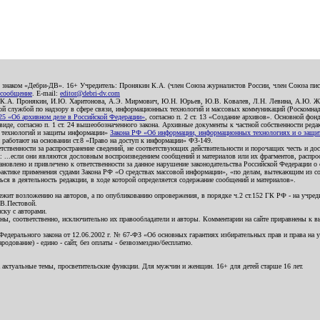
о знаком «Дебри-ДВ». 16+ Учредитель: Пронякин К.А. (член Союза журналистов России, член Союза писа
 сообщение
. E-mail:
editor@debri-dv.com
): К.А. Пронякин, И.Ю. Харитонова, А.Э. Мирмович, Ю.Н. Юрьев, Ю.В. Ковалев, Л.Н. Левина, А.Ю. Ж
 службой по надзору в сфере связи, информационных технологий и массовых коммуникаций (Роскомнадзо
5 «Об архивном деле в Российской Федерации»
, согласно п. 2 ст. 13 «Создание архивов». Основной фон
е, согласно п. 1 ст. 24 вышеобозначенного закона. Архивные документы к частной собственности редакци
ых технологий и защиты информации»
Закона РФ «Об информации, информационных технологиях и о защите
и работают на основании ст.8 «Право на доступ к информации» ФЗ-149.
етственности за распространение сведений, не соответствующих действительности и порочащих честь и д
 ...если они являются дословным воспроизведением сообщений и материалов или их фрагментов, распро
новлено и привлечено к ответственности за данное нарушение законодательства Российской Федерации о
актике применения судами Закона РФ «О средствах массовой информации», «по делам, вытекающим из со
ся в деятельность редакции, в ходе которой определяется содержание сообщений и материалов».
жит возложению на авторов, а по опубликованию опровержения, в порядке ч.2 ст.152 ГК РФ - на учредит
.В.Пестовой.
ску с авторами.
енны, соответственно, исключительно их правообладатели и авторы. Комментарии на сайте приравнены к
дерального закона от 12.06.2002 г. № 67-ФЗ «Об основных гарантиях избирательных прав и права на уча
дование) - едино - сайт, без оплаты - безвозмездно/бесплатно.
 актуальные темы, просветительские функции. Для мужчин и женщин. 16+ для детей старше 16 лет.