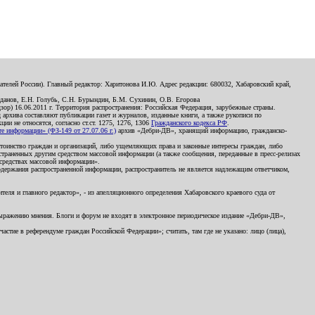
телей России). Главный редактор: Харитонова И.Ю. Адрес редакции: 680032, Хабаровский край,
данов, Е.Н. Голубь, С.Н. Бурындин, Б.М. Сухинин, О.В. Егорова
р) 16.06.2011 г. Территория распространения: Российская Федерация, зарубежные страны.
д архива составляют публикации газет и журналов, изданные книги, а также рукописи по
и не относятся, согласно ст.ст. 1275, 1276, 1306
Гражданского кодекса РФ
.
 информации» (ФЗ-149 от 27.07.06 г.)
архив «Дебри-ДВ», хранящий информацию, гражданско-
остоинство граждан и организаций, либо ущемляющих права и законные интересы граждан, либо
страненных другим средством массовой информации (а также сообщения, переданные в пресс-релизах
 средствах массовой информации».
держания распространенной информации, распространитель не является надлежащим ответчиком,
еля и главного редактор», - из апелляционного определения Хабаровского краевого суда от
 выражению мнения. Блоги и форум не входят в электронное периодическое издание «Дебри-ДВ»,
стие в референдуме граждан Российской Федерации»; считать, там где не указано: лицо (лица),