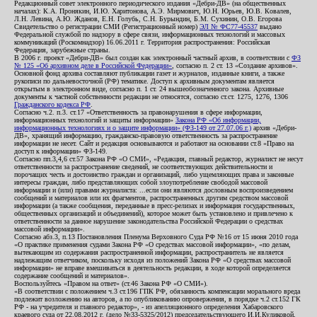
Редакционный совет электронного периодического издания «Дебри-ДВ» (на общественных
началах): К.А. Пронякин, И.Ю. Харитонова, А.Э. Мирмович, Ю.Н. Юрьев, Ю.В. Ковалев,
Л.Н. Левина, А.Ю. Жданов, Е.Н. Голубь, С.Н. Бурындин, Б.М. Сухинин, О.В. Егорова
Свидетельство о регистрации СМИ (Регистрационный номер)
ЭЛ № ФС77-45537
выдано
Федеральной службой по надзору в сфере связи, информационных технологий и массовых
коммуникаций (Роскомнадзор) 16.06.2011 г. Территория распространения: Российская
Федерация, зарубежные страны.
В 2006 г. проект «Дебри-ДВ» был создан как электронный частный архив, в соответствии с
ФЗ
№ 125 «Об архивном деле в Российской Федерации»
, согласно п. 2 ст. 13 «Создание архивов».
Основной фонд архива составляют публикации газет и журналов, изданные книги, а также
рукописи по дальневосточной (РФ) тематике. Доступ к архивным документам является
открытым в электронном виде, согласно п. 1 ст. 24 вышеобозначенного закона. Архивные
документы к частной собственности редакции не относятся, согласно ст.ст. 1275, 1276, 1306
Гражданского кодекса РФ
.
Согласно ч.2. п.3. ст.17 «Ответственность за правонарушения в сфере информации,
информационных технологий и защиты информации»
Закона РФ «Об информации,
информационных технологиях и о защите информации» (ФЗ-149 от 27.07.06 г.)
архив «Дебри-
ДВ», хранящий информацию, гражданско-правовую ответственность за распространение
информации не несет. Сайт и редакция основываются и работают на основании ст.8 «Право на
доступ к информации» ФЗ-149.
Согласно пп.3,4,6 ст.57 Закона РФ «О СМИ», «Редакция, главный редактор, журналист не несут
ответственности за распространение сведений, не соответствующих действительности и
порочащих честь и достоинство граждан и организаций, либо ущемляющих права и законные
интересы граждан, либо представляющих собой злоупотребление свободой массовой
информации и (или) правами журналиста: ...если они являются дословным воспроизведением
сообщений и материалов или их фрагментов, распространенных другим средством массовой
информации (а также сообщения, переданные в пресс-релизах и информация государственных,
общественных организаций и объединений), которое может быть установлено и привлечено к
ответственности за данное нарушение законодательства Российской Федерации о средствах
массовой информации».
Согласно абз.3, п.13 Постановления Пленума Верховного Суда РФ №16 от 15 июня 2010 года
«О практике применения судами Закона РФ «О средствах массовой информации», «по делам,
вытекающим из содержания распространенной информации, распространитель не является
надлежащим ответчиком, поскольку исходя из положений Закона РФ «О средствах массовой
информации» не вправе вмешиваться в деятельность редакции, в ходе которой определяется
содержание сообщений и материалов».
Воспользуйтесь «Правом на ответ» (ст.46 Закона РФ «О СМИ»).
«В соответствии с положением ч.3 ст.196 ГПК РФ, обязанность компенсации морального вреда
подлежит возложению на авторов, а по опубликованию опровержения, в порядке ч.2 ст.152 ГК
РФ - на учредителя и главного редактор», - из апелляционного определения Хабаровского
краевого суда от 22.08.2012 г. (дело №33-5325/2012) председательствующего И.И.Куликовой,