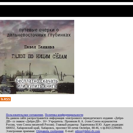
Пользовательское соглашение
,
Политика конфиденциальности
На данном сайте распространяется информация электронного периодического издания «Дебри-
ДВ» со знаком «Дебри-ДВ». 16+ Учредитель: Пронякин К.А. (член Союза журналистов
России, член Союза писателей России). Главный редактор: Харитонова И.Ю. Адрес редакции:
680032, Хабаровский край, Хабаровск, проспект 60-летия Октября, 88-46, т./ф.84212296081.
Электронная приемная:
Отправить сообщение
. E-mail:
editor@debri-dv.com