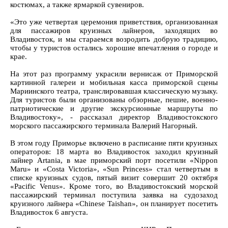
костюмах, а также ярмаркой сувениров.
«Это уже четвертая церемония приветствия, организованная
для пассажиров круизных лайнеров, заходящих во
Владивосток, и мы стараемся возродить добрую традицию,
чтобы у туристов остались хорошие впечатления о городе и
крае.
На этот раз программу украсили вернисаж от Приморской
картинной галереи и мобильная касса приморской сцены
Мариинского театра, транслировавшая классическую музыку.
Для туристов были организованы обзорные, пешие, военно-
патриотические и другие экскурсионные маршруты по
Владивостоку», - рассказал директор Владивостокского
морского пассажирского терминала Валерий Нагорный.
В этом году Приморье включено в расписание пяти круизных
операторов: 18 марта во Владивосток заходил круизный
лайнер Artania, в мае приморский порт посетили «Nippon
Maru» и «Costa Victoria», «Sun Princess» стал четвертым в
списке круизных судов, пятый визит совершит 20 октября
«Pacific Venus». Кроме того, во Владивостокский морской
пассажирский терминал поступила заявка на судозаход
круизного лайнера «Chinese Taishan», он планирует посетить
Владивосток 6 августа.