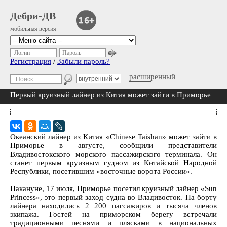
Дебри-ДВ
мобильная версия
Логин
Пароль
Регистрация
/
Забыли пароль?
расширенный
Первый круизный лайнер из Китая может зайти в Приморье
Океанский лайнер из Китая «Chinese Taishan» может зайти в
Приморье в августе, сообщили представители
Владивостокского морского пассажирского терминала. Он
станет первым круизным судном из Китайской Народной
Республики, посетившим «восточные ворота России».
Накануне, 17 июля, Приморье посетил круизный лайнер «Sun
Princess», это первый заход судна во Владивосток. На борту
лайнера находились 2 200 пассажиров и тысяча членов
экипажа. Гостей на приморском берегу встречали
традиционными песнями и плясками в национальных