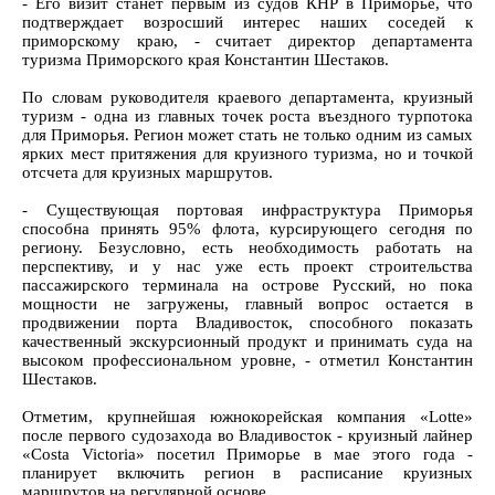
- Его визит станет первым из судов КНР в Приморье, что
подтверждает возросший интерес наших соседей к
приморскому краю, - считает директор департамента
туризма Приморского края Константин Шестаков.
По словам руководителя краевого департамента, круизный
туризм - одна из главных точек роста въездного турпотока
для Приморья. Регион может стать не только одним из самых
ярких мест притяжения для круизного туризма, но и точкой
отсчета для круизных маршрутов.
- Существующая портовая инфраструктура Приморья
способна принять 95% флота, курсирующего сегодня по
региону. Безусловно, есть необходимость работать на
перспективу, и у нас уже есть проект строительства
пассажирского терминала на острове Русский, но пока
мощности не загружены, главный вопрос остается в
продвижении порта Владивосток, способного показать
качественный экскурсионный продукт и принимать суда на
высоком профессиональном уровне, - отметил Константин
Шестаков.
Отметим, крупнейшая южнокорейская компания «Lotte»
после первого судозахода во Владивосток - круизный лайнер
«Costa Victoria» посетил Приморье в мае этого года -
планирует включить регион в расписание круизных
маршрутов на регулярной основе.