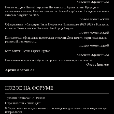
Евгений Афанасьев
Новые находки Павла Петровича Попельского: Архив газеты Природа и
аномальные явления, Неизвестная карта НижнеАмурЛага и Последние выставки
автора в Амурске по 2025
павел попельский
Официальные публикации Павла Петровича Попельского 2023-2025 в Болгарии,
в газетах Тихоокеанская Звезда и Наш Город Амурск
павел попельский
Комсомольск официально продолжает отмечать День памяти жертв сталинских
репрессий: задумаемся...
павел попельский
Кого боится Путин: Сергей Фургал
Евгений Афанасьев
Повышение платы в автобусах за проезд: кто виноват, и что делать?
Олег Паньков
Архив блогов >>
НОВОЕ НА ФОРУМЕ
Трилогия "Китобои" А. Вахова.
Охранник спит - смена идёт
80% российского медиаконтента это телевидение для пациентов психдиспансера
и наркологии.