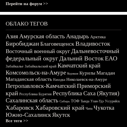
Перейти на форум >>
ОБЛАКО ТЕГОВ
Азия
Амурская область
Анадырь
Арктика
Биробиджан
Владивосток
Благовещенск
Дальневосточный
Восточный военный округ
федеральный округ
Дальний Восток
ЕАО
Камчатский край
Забайкалье
Забайкальский край
Комсомольск-на-Амуре
Магадан
Курилы
Корякия
Магаданская область
Николаевск-на-Амуре
Находка
Приморский
Петропавловск-Камчатский
край
Республика Саха (Якутия)
Республика Бурятия
Сахалинская область
ТОФ
Тында
Улан-Удэ
Уссурийск
Сибирь
Хабаровск
Хабаровский край
Чукотка
Чита
Южно-Сахалинск
Якутск
Все теги >>