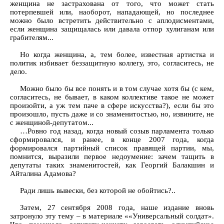
женщина не застрахована от того, что может стать
потерпевшей или, наоборот, нападающей, но последнее
можно было встретить действительно с аплодисментами,
если женщина защищалась или давала отпор хулиганам или
грабителям...
Но когда женщина, а, тем более, известная артистка и
политик избивает беззащитную коллегу, это, согласитесь, не
дело.
Можно было бы все понять и в том случае хотя бы (с кем,
согласитесь, не бывает, в каком коллективе такое не может
произойти, а уж тем паче в сфере искусства?), если бы это
произошло, пусть даже и со знаменитостью, но, извините, не
с женщиной-депутатом...
…Ровно год назад, когда новый созыв парламента только
сформировался, и ранее, в конце 2007 года, когда
формировался партийный список правящей партии, мы,
помнится, выразили первое недоумение: зачем тащить в
депутаты таких знаменитостей, как Георгий Балакшин и
Айталина Адамова?
Ради лишь вывески, без которой не обойтись?..
Затем, 27 сентября 2008 года, наше издание вновь
затронуло эту тему – в материале ««Универсальный солдат».