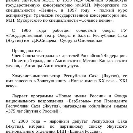
района Якутской АССР. В 1995 году окончила Уральскую
государственную консерваторию им.М.П. Мусоргского по
специальности «Пение», в 1997 году - полный курс
аспирантуры Уральской государственной консерватории им.
М.П. Мусоргского по специальности «Сольное пение».
С 1986 года работает солисткой оперы ГУ
«Государственный театр Оперы и Балета Республики Саха
(Якутия) им. Д.К.Сивцева - Суоруна Омоллоона».
Преподаватель.
Член Союза театральных деятелей Российской Федерации.
Почетный гражданин Амгинского и Мегино-Кангаласского
улусов, с.Алтанцы Амгинского улуса.
Хомусист-импровизатор Республики Саха (Якутия), ее
имя занесено в Золотую книгу «Новые имена XX века - XXI
веку».
Лауреат программы «Новые имена России» и Фонда
национального возрождения «Бар5арыы» при Президенте
Республики Саха (Якутия), награждена юбилейным знаком
«375 лет Якутия с Россией».
С 2008 года – народный депутат Республики Саха
(Якутия), избрана по партийному списку Якутского
регионального отделения ВПП «Единая Россия».