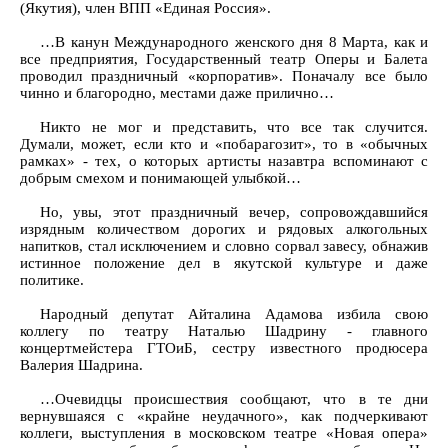
(Якутия), член ВПП «Единая Россия».
…В канун Международного женского дня 8 Марта, как и
все предприятия, Государственный театр Оперы и Балета
проводил праздничный «корпоратив». Поначалу все было
чинно и благородно, местами даже прилично…
Никто не мог и представить, что все так случится.
Думали, может, если кто и «побарагозит», то в «обычных
рамках» - тех, о которых артисты назавтра вспоминают с
добрым смехом и понимающей улыбкой…
Но, увы, этот праздничный вечер, сопровождавшийся
изрядным количеством дорогих и рядовых алкогольных
напитков, стал исключением и словно сорвал завесу, обнажив
истинное положение дел в якутской культуре и даже
политике.
Народный депутат Айталина Адамова избила свою
коллегу по театру Наталью Шадрину - главного
концертмейстера ГТОиБ, сестру известного продюсера
Валерия Шадрина.
…Очевидцы происшествия сообщают, что в те дни
вернувшаяся с «крайне неудачного», как подчеркивают
коллеги, выступления в московском театре «Новая опера»