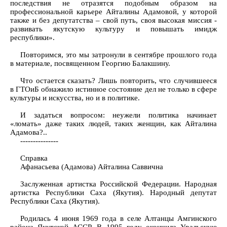
последствия не отразятся подобным образом на
профессиональной карьере Айталины Адамовой, у которой
также и без депутатства – свой путь, своя высокая миссия -
развивать якутскую культуру и повышать имидж
республики».
Повторимся, это мы затронули в сентябре прошлого года
в материале, посвященном Георгию Балакшину.
Что остается сказать? Лишь повторить, что случившееся
в ГТОиБ обнажило истинное состояние дел не только в сфере
культуры и искусства, но и в политике.
И задаться вопросом: неужели политика начинает
«ломать» даже таких людей, таких женщин, как Айталина
Адамова?..
---------------
Справка
Афанасьева (Адамова) Айталина Саввична
Заслуженная артистка Российской Федерации. Народная
артистка Республики Саха (Якутия). Народный депутат
Республики Саха (Якутия).
Родилась 4 июня 1969 года в селе Алтанцы Амгинского