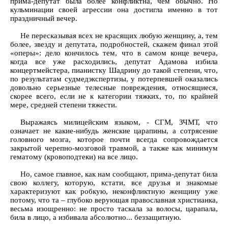
прима-депутат была более конфликтна, чем обычно. Но
кульминации своей агрессии она достигла именно в тот
праздничный вечер.
Не пересказывая всех не красящих любую женщину, а, тем
более, звезду и депутата, подробностей, скажем финал этой
«оперы»: дело кончилось тем, что в самом конце вечера,
когда все уже расходились, депутат Адамова избила
концертмейстера, пианистку Шадрину до такой степени, что,
по результатам судмедэкспертизы, у потерпевшей оказались
довольно серьезные телесные повреждения, относящиеся,
скорее всего, если не к категории тяжких, то, по крайней
мере, средней степени тяжести.
Выражаясь милицейским языком, - СГМ, ЗЧМТ, что
означает не какие-нибудь женские царапины, а сотрясение
головного мозга, которое почти всегда сопровождается
закрытой черепно-мозговой травмой, а также как минимум
гематому (кровоподтеки) на все лицо.
Но, самое главное, как нам сообщают, прима-депутат била
свою коллегу, которую, кстати, все друзья и знакомые
характеризуют как робкую, неконфликтную женщину уже
потому, что та – глубоко верующая православная христианка,
весьма изощренно: не просто таскала за волосы, царапала,
била в лицо, а избивала абсолютно... беззащитную.