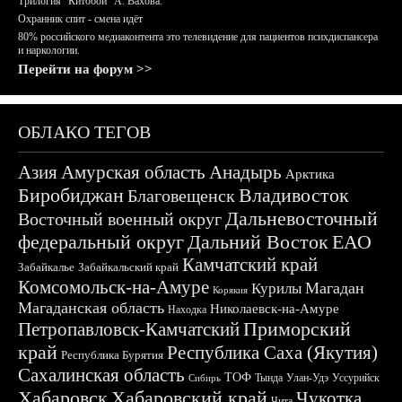
Трилогия "Китобои" А. Вахова.
Охранник спит - смена идёт
80% российского медиаконтента это телевидение для пациентов психдиспансера
и наркологии.
Перейти на форум >>
ОБЛАКО ТЕГОВ
Азия
Амурская область
Анадырь
Арктика
Биробиджан
Владивосток
Благовещенск
Дальневосточный
Восточный военный округ
федеральный округ
Дальний Восток
ЕАО
Камчатский край
Забайкалье
Забайкальский край
Комсомольск-на-Амуре
Магадан
Курилы
Корякия
Магаданская область
Николаевск-на-Амуре
Находка
Приморский
Петропавловск-Камчатский
край
Республика Саха (Якутия)
Республика Бурятия
Сахалинская область
ТОФ
Тында
Улан-Удэ
Уссурийск
Сибирь
Хабаровск
Хабаровский край
Чукотка
Чита