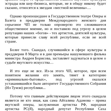
эстрады или шоу-бизнеса, которые, не в обиду никому будет
сказано, относятся к звездам «местной величины»…
Однако произошедшее в Государственном театре Оперы и
Балета в преддверии Международного женского дня
серьезное ЧП не только опровергло это сложившееся
общественное мнение, но и поставило под угрозу в целом
репутацию наших «богов» - тех артистов, деятелей культуры,
которые принесли славу всей республике, если не всей
стране.
Более того. Скандал, случившийся в сфере культуры в
преддверии 8 Марта и в дни премьеры нашумевшего фильма
министра Андрея Борисова, заставляет задуматься в целом о
судьбе якутского искусства…
И это еще не все. Из-за этого ЧП, которое, при всем
понятном желании его замять, тянет в категорию
«криминально-бытовых», под угрозой оказался
устаканившийся было авторитет Государственного Собрания
(Ил Тумэн) республики...
Потому что главным действующим лицом этого скандала
является не кто иная, как сама Айталина Адамова – прима
якутской оперы, заслуженная артистка РФ, народная
артистка РС(Я), народный депутат Республики Саха