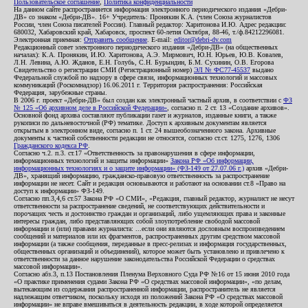
Пользовательское соглашение
,
Политика конфиденциальности
На данном сайте распространяется информация электронного периодического издания «Дебри-
ДВ» со знаком «Дебри-ДВ». 16+ Учредитель: Пронякин К.А. (член Союза журналистов
России, член Союза писателей России). Главный редактор: Харитонова И.Ю. Адрес редакции:
680032, Хабаровский край, Хабаровск, проспект 60-летия Октября, 88-46, т./ф.84212296081.
Электронная приемная:
Отправить сообщение
. E-mail:
editor@debri-dv.com
Редакционный совет электронного периодического издания «Дебри-ДВ» (на общественных
началах): К.А. Пронякин, И.Ю. Харитонова, А.Э. Мирмович, Ю.Н. Юрьев, Ю.В. Ковалев,
Л.Н. Левина, А.Ю. Жданов, Е.Н. Голубь, С.Н. Бурындин, Б.М. Сухинин, О.В. Егорова
Свидетельство о регистрации СМИ (Регистрационный номер)
ЭЛ № ФС77-45537
выдано
Федеральной службой по надзору в сфере связи, информационных технологий и массовых
коммуникаций (Роскомнадзор) 16.06.2011 г. Территория распространения: Российская
Федерация, зарубежные страны.
В 2006 г. проект «Дебри-ДВ» был создан как электронный частный архив, в соответствии с
ФЗ
№ 125 «Об архивном деле в Российской Федерации»
, согласно п. 2 ст. 13 «Создание архивов».
Основной фонд архива составляют публикации газет и журналов, изданные книги, а также
рукописи по дальневосточной (РФ) тематике. Доступ к архивным документам является
открытым в электронном виде, согласно п. 1 ст. 24 вышеобозначенного закона. Архивные
документы к частной собственности редакции не относятся, согласно ст.ст. 1275, 1276, 1306
Гражданского кодекса РФ
.
Согласно ч.2. п.3. ст.17 «Ответственность за правонарушения в сфере информации,
информационных технологий и защиты информации»
Закона РФ «Об информации,
информационных технологиях и о защите информации» (ФЗ-149 от 27.07.06 г.)
архив «Дебри-
ДВ», хранящий информацию, гражданско-правовую ответственность за распространение
информации не несет. Сайт и редакция основываются и работают на основании ст.8 «Право на
доступ к информации» ФЗ-149.
Согласно пп.3,4,6 ст.57 Закона РФ «О СМИ», «Редакция, главный редактор, журналист не несут
ответственности за распространение сведений, не соответствующих действительности и
порочащих честь и достоинство граждан и организаций, либо ущемляющих права и законные
интересы граждан, либо представляющих собой злоупотребление свободой массовой
информации и (или) правами журналиста: ...если они являются дословным воспроизведением
сообщений и материалов или их фрагментов, распространенных другим средством массовой
информации (а также сообщения, переданные в пресс-релизах и информация государственных,
общественных организаций и объединений), которое может быть установлено и привлечено к
ответственности за данное нарушение законодательства Российской Федерации о средствах
массовой информации».
Согласно абз.3, п.13 Постановления Пленума Верховного Суда РФ №16 от 15 июня 2010 года
«О практике применения судами Закона РФ «О средствах массовой информации», «по делам,
вытекающим из содержания распространенной информации, распространитель не является
надлежащим ответчиком, поскольку исходя из положений Закона РФ «О средствах массовой
информации» не вправе вмешиваться в деятельность редакции, в ходе которой определяется