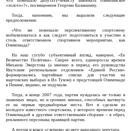
Что помешало депутату-чекисту завоевать олимпийское
«золото»?», посвященном Георгию Балакшину.
Тогда, напомним, мы выразили следующие
предположения:
«Что же помешало перспективному спортсмену
мобилизоваться и как следует подготовиться к участию в
столь ответственном спортивном мероприятии, как
Олимпиада?
На наш сугубо субъективный взгляд, наверное, «Ее
Величество Политика». Скорее всего, единороссы времен
Михаила Эверстова (а именно в период его руководства
Якутским региональным отделением «Единой России»
формировались партийные списки для участия на
мартовских выборах в Ил Тумэн) о предстоящей Олимпиаде
в Пекине, видимо, не подумали.
Тогда, в конце 2007 года, партия нуждалась не только в
знакомых лицах, но и громких именах, способных вытянуть
ее на первые предвыборные места. Вот и сделали из
молодого известного спортсмена, у которого времени перед
Олимпиадой и другими ответственными сборами – в обрез,
рекламного персонажа правящей партии.
А потом и вовсе «слепили» из него народного депутата.