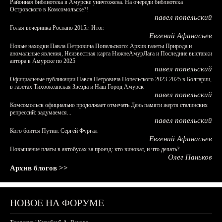
Районная библиотека в Амурске уничтожена. На очереди библиотека
Островского в Комсомольске?!
павел попельский
Голая вечеринка Роснано 2015г. Итог.
Евгений Афанасьев
Новые находки Павла Петровича Попельского: Архив газеты Природа и
аномальные явления, Неизвестная карта НижнеАмурЛага и Последние выставки
автора в Амурске по 2025
павел попельский
Официальные публикации Павла Петровича Попельского 2023-2025 в Болгарии,
в газетах Тихоокеанская Звезда и Наш Город Амурск
павел попельский
Комсомольск официально продолжает отмечать День памяти жертв сталинских
репрессий: задумаемся...
павел попельский
Кого боится Путин: Сергей Фургал
Евгений Афанасьев
Повышение платы в автобусах за проезд: кто виноват, и что делать?
Олег Паньков
Архив блогов >>
НОВОЕ НА ФОРУМЕ