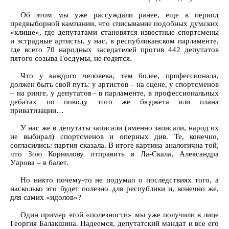
Об этом мы уже рассуждали ранее, еще в период
предвыборной кампании, что списывание подобных думских
«клише», где депутатами становятся известные спортсмены
и эстрадные артисты, у нас, в республиканском парламенте,
где всего 70 народных заседателей против 442 депутатов
пятого созыва Госдумы, не годится.
Что у каждого человека, тем более, профессионала,
должен быть свой путь: у артистов – на сцене, у спортсменов
– на ринге, у депутатов - в парламенте, в профессиональных
дебатах по поводу того же бюджета или плана
приватизации…
У нас же в депутаты записали (именно записали, народ их
не выбирал) спортсменов и оперных див. Те, конечно,
согласились: партия сказала. В итоге картина аналогична той,
что Зою Корнилову отправить в Ла-Скала, Александра
Уарова – в балет.
Но никто почему-то не подумал о последствиях того, а
насколько это будет полезно для республики и, конечно же,
для самих «идолов»?
Один пример этой «полезности» мы уже получили в лице
Георгия Балакшина. Надеемся, депутатский мандат и все его