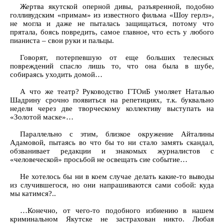
Жертва якутской оперной дивы, разъяренной, подобно
голливудским «примам» из известного фильма «Шоу герлз»,
не могла и даже не пыталась защищаться, потому что
прятала, боясь повредить, самое главное, что есть у любого
пианиста – свои руки и пальцы.
Говорят, потерпевшую от еще больших телесных
повреждений спасло лишь то, что она была в шубе,
собираясь уходить домой…
А что же театр? Руководство ГТОиБ умоляет Наталью
Шадрину срочно появиться на репетициях, т.к. буквально
недели через две творческому коллективу выступать на
«Золотой маске»…
Параллельно с этим, близкое окружение Айталины
Адамовой, пытаясь во что бы то ни стало замять скандал,
обзванивает редакции и знакомых журналистов с
«человеческой» просьбой не освещать сие событие…
Не хотелось бы ни в коем случае делать какие-то выводы
из случившегося, но они напрашиваются сами собой: куда
мы катимся?..
…Конечно, от чего-то подобного избиению в нашем
криминальном Якутске не застрахован никто. Любая