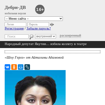
Дебри-ДВ
мобильная версия
Логин
Пароль
Регистрация
/
Забыли пароль?
расширенный
Народный депутат Якутии… избила коллегу в театре
«Шоу Герлз» от Айталины Адамовой