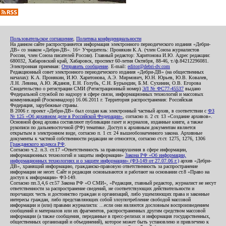
Пользовательское соглашение
,
Политика конфиденциальности
На данном сайте распространяется информация электронного периодического издания «Дебри-
ДВ» со знаком «Дебри-ДВ». 16+ Учредитель: Пронякин К.А. (член Союза журналистов
России, член Союза писателей России). Главный редактор: Харитонова И.Ю. Адрес редакции:
680032, Хабаровский край, Хабаровск, проспект 60-летия Октября, 88-46, т./ф.84212296081.
Электронная приемная:
Отправить сообщение
. E-mail:
editor@debri-dv.com
Редакционный совет электронного периодического издания «Дебри-ДВ» (на общественных
началах): К.А. Пронякин, И.Ю. Харитонова, А.Э. Мирмович, Ю.Н. Юрьев, Ю.В. Ковалев,
Л.Н. Левина, А.Ю. Жданов, Е.Н. Голубь, С.Н. Бурындин, Б.М. Сухинин, О.В. Егорова
Свидетельство о регистрации СМИ (Регистрационный номер)
ЭЛ № ФС77-45537
выдано
Федеральной службой по надзору в сфере связи, информационных технологий и массовых
коммуникаций (Роскомнадзор) 16.06.2011 г. Территория распространения: Российская
Федерация, зарубежные страны.
В 2006 г. проект «Дебри-ДВ» был создан как электронный частный архив, в соответствии с
ФЗ
№ 125 «Об архивном деле в Российской Федерации»
, согласно п. 2 ст. 13 «Создание архивов».
Основной фонд архива составляют публикации газет и журналов, изданные книги, а также
рукописи по дальневосточной (РФ) тематике. Доступ к архивным документам является
открытым в электронном виде, согласно п. 1 ст. 24 вышеобозначенного закона. Архивные
документы к частной собственности редакции не относятся, согласно ст.ст. 1275, 1276, 1306
Гражданского кодекса РФ
.
Согласно ч.2. п.3. ст.17 «Ответственность за правонарушения в сфере информации,
информационных технологий и защиты информации»
Закона РФ «Об информации,
информационных технологиях и о защите информации» (ФЗ-149 от 27.07.06 г.)
архив «Дебри-
ДВ», хранящий информацию, гражданско-правовую ответственность за распространение
информации не несет. Сайт и редакция основываются и работают на основании ст.8 «Право на
доступ к информации» ФЗ-149.
Согласно пп.3,4,6 ст.57 Закона РФ «О СМИ», «Редакция, главный редактор, журналист не несут
ответственности за распространение сведений, не соответствующих действительности и
порочащих честь и достоинство граждан и организаций, либо ущемляющих права и законные
интересы граждан, либо представляющих собой злоупотребление свободой массовой
информации и (или) правами журналиста: ...если они являются дословным воспроизведением
сообщений и материалов или их фрагментов, распространенных другим средством массовой
информации (а также сообщения, переданные в пресс-релизах и информация государственных,
общественных организаций и объединений), которое может быть установлено и привлечено к