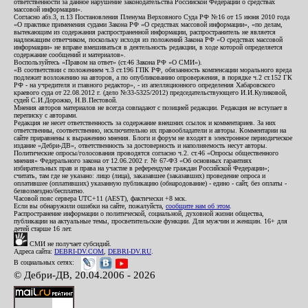
ответственности за данное нарушение законодательства Российской Федерации о средствах
массовой информации».
Согласно абз.3, п.13 Постановления Пленума Верховного Суда РФ №16 от 15 июня 2010 года
«О практике применения судами Закона РФ «О средствах массовой информации», «по делам,
вытекающим из содержания распространенной информации, распространитель не является
надлежащим ответчиком, поскольку исходя из положений Закона РФ «О средствах массовой
информации» не вправе вмешиваться в деятельность редакции, в ходе которой определяется
содержание сообщений и материалов».
Воспользуйтесь «Правом на ответ» (ст.46 Закона РФ «О СМИ»).
«В соответствии с положением ч.3 ст.196 ГПК РФ, обязанность компенсации морального вреда
подлежит возложению на авторов, а по опубликованию опровержения, в порядке ч.2 ст.152 ГК
РФ - на учредителя и главного редактор», - из апелляционного определения Хабаровского
краевого суда от 22.08.2012 г. (дело №33-5325/2012) председательствующего И.И.Куликовой,
судей С.И.Дорожко, Н.В.Пестовой.
Мнения авторов материалов не всегда совпадают с позицией редакции. Редакция не вступает в
переписку с авторами.
Редакция не несет ответственность за содержание внешних ссылок и комментариев. За них
ответственны, соответственно, исключительно их правообладатели и авторы. Комментарии на
сайте приравнены к выражению мнения. Блоги и форум не входят в электронное периодическое
издание «Дебри-ДВ», ответственность за достоверность и наполняемость несут авторы.
Политические опросы/голосования проводятся согласно ч.2. ст.46 «Опросы общественного
мнения» Федерального закона от 12.06.2002 г. № 67-ФЗ «Об основных гарантиях
избирательных прав и права на участие в референдуме граждан Российской Федерации»;
считать, там где не указано: лицо (лица), заказавшее (заказавших) проведение опроса и
оплатившее (оплативших) указанную публикацию (обнародование) - едино - сайт, без оплаты -
безвозмездно/бесплатно.
Часовой пояс сервера UTC+11 (AEST), фактически +8 мск.
Если вы обнаружили ошибки на сайте, пожалуйста,
сообщите нам об этом
.
Распространение информации о политической, социальной, духовной жизни общества,
публикации на актуальные темы, просветительские функции. Для мужчин и женщин. 16+ для
детей старше 16 лет.
СМИ не получает субсидий.
Адреса сайта:
DEBRI-DV.COM
,
DEBRI-DV.RU
.
В социальных сетях:
© Дебри-ДВ, 20.04.2006 - 2026