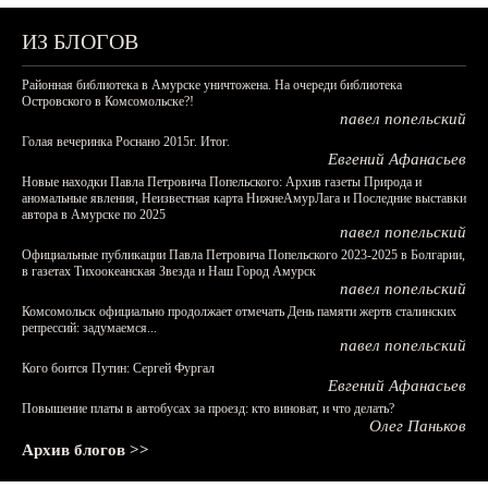
ИЗ БЛОГОВ
Районная библиотека в Амурске уничтожена. На очереди библиотека
Островского в Комсомольске?!
павел попельский
Голая вечеринка Роснано 2015г. Итог.
Евгений Афанасьев
Новые находки Павла Петровича Попельского: Архив газеты Природа и
аномальные явления, Неизвестная карта НижнеАмурЛага и Последние выставки
автора в Амурске по 2025
павел попельский
Официальные публикации Павла Петровича Попельского 2023-2025 в Болгарии,
в газетах Тихоокеанская Звезда и Наш Город Амурск
павел попельский
Комсомольск официально продолжает отмечать День памяти жертв сталинских
репрессий: задумаемся...
павел попельский
Кого боится Путин: Сергей Фургал
Евгений Афанасьев
Повышение платы в автобусах за проезд: кто виноват, и что делать?
Олег Паньков
Архив блогов >>