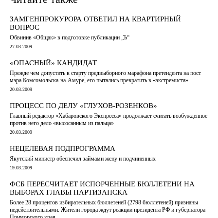
ЗАМГЕНПРОКУРОРА ОТВЕТИЛ НА КВАРТИРНЫЙ
ВОПРОС
Обвинив «Общак» в подготовке публикации „Ъ“
27.03.2009
«ОПАСНЫЙ» КАНДИДАТ
Прежде чем допустить к старту предвыборного марафона претендента на пост
мэра Комсомольска-на-Амуре, его пытались превратить в «экстремиста»
20.03.2009
ПРОЦЕСС ПО ДЕЛУ «ГЛУХОВ-РОЗЕНКОВ»
Главный редактор «Хабаровского Экспресса» продолжает считать возбужденное
против него дело «высосанным из пальца»
20.03.2009
НЕЦЕЛЕВАЯ ПОДПРОГРАММА
Якутский министр обеспечил займами жену и подчиненных
19.03.2009
ФСБ ПЕРЕСЧИТАЕТ ИСПОРЧЕННЫЕ БЮЛЛЕТЕНИ НА
ВЫБОРАХ ГЛАВЫ ПАРТИЗАНСКА
Более 28 процентов избирательных бюллетеней (2798 бюллетеней) признаны
недействительными. Жители города ждут реакции президента РФ и губернатора
Приморского края