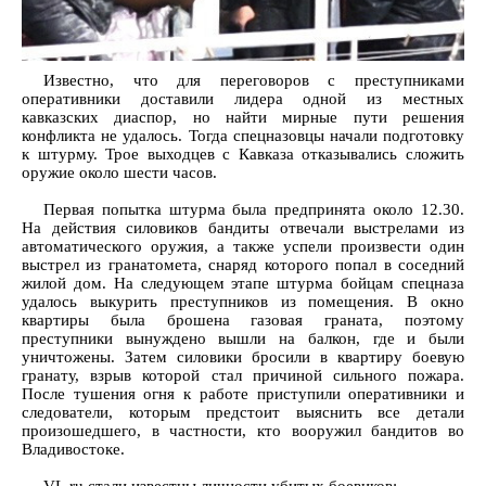
Известно, что для переговоров с преступниками
оперативники доставили лидера одной из местных
кавказских диаспор, но найти мирные пути решения
конфликта не удалось. Тогда спецназовцы начали подготовку
к штурму. Трое выходцев с Кавказа отказывались сложить
оружие около шести часов.
Первая попытка штурма была предпринята около 12.30.
На действия силовиков бандиты отвечали выстрелами из
автоматического оружия, а также успели произвести один
выстрел из гранатомета, снаряд которого попал в соседний
жилой дом. На следующем этапе штурма бойцам спецназа
удалось выкурить преступников из помещения. В окно
квартиры была брошена газовая граната, поэтому
преступники вынуждено вышли на балкон, где и были
уничтожены. Затем силовики бросили в квартиру боевую
гранату, взрыв которой стал причиной сильного пожара.
После тушения огня к работе приступили оперативники и
следователи, которым предстоит выяснить все детали
произошедшего, в частности, кто вооружил бандитов во
Владивостоке.