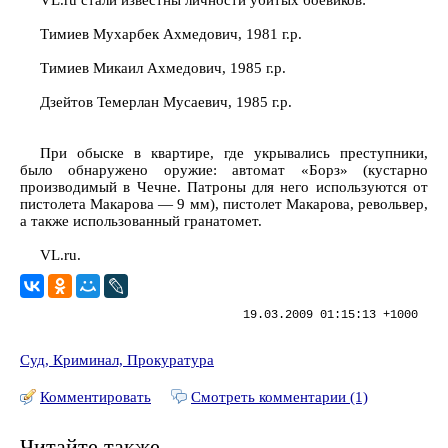
VL.ru стали известны личности убитых боевиков:
Тимиев Мухарбек Ахмедович, 1981 г.р.
Тимиев Микаил Ахмедович, 1985 г.р.
Дзейтов Темерлан Мусаевич, 1985 г.р.
При обыске в квартире, где укрывались преступники,
было обнаружено оружие: автомат «Борз» (кустарно
производимый в Чечне. Патроны для него используются от
пистолета Макарова — 9 мм), пистолет Макарова, револьвер,
а также использованный гранатомет.
VL.ru.
19.03.2009 01:15:13 +1000
Суд, Криминал, Прокуратура
Комментировать
Смотреть комментарии (1)
Читайте также