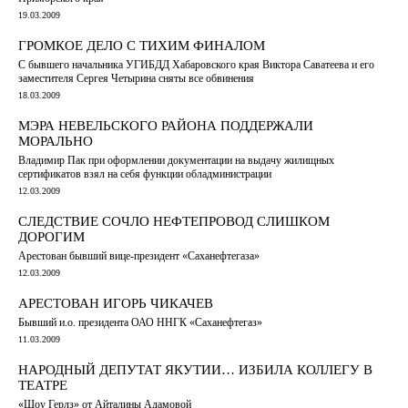
19.03.2009
ГРОМКОЕ ДЕЛО С ТИХИМ ФИНАЛОМ
С бывшего начальника УГИБДД Хабаровского края Виктора Саватеева и его
заместителя Сергея Четырина сняты все обвинения
18.03.2009
МЭРА НЕВЕЛЬСКОГО РАЙОНА ПОДДЕРЖАЛИ
МОРАЛЬНО
Владимир Пак при оформлении документации на выдачу жилищных
сертификатов взял на себя функции обладминистрации
12.03.2009
СЛЕДСТВИЕ СОЧЛО НЕФТЕПРОВОД СЛИШКОМ
ДОРОГИМ
Арестован бывший вице-президент «Саханефтегаза»
12.03.2009
АРЕСТОВАН ИГОРЬ ЧИКАЧЕВ
Бывший и.о. президента ОАО ННГК «Саханефтегаз»
11.03.2009
НАРОДНЫЙ ДЕПУТАТ ЯКУТИИ… ИЗБИЛА КОЛЛЕГУ В
ТЕАТРЕ
«Шоу Герлз» от Айталины Адамовой