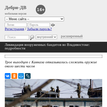
Дебри-ДВ
мобильная версия
Логин
Пароль
Регистрация
/
Забыли пароль?
расширенный
Ликвидация вооруженных бандитов во Владивостоке:
подробности
Трое выходцев с Кавказа отказывались сложить оружие
около шести часов