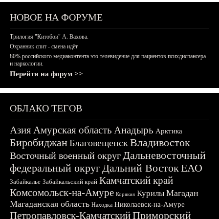
НОВОЕ НА ФОРУМЕ
Трилогия "Китобои" А. Вахова.
Охранник спит - смена идёт
80% российского медиаконтента это телевидение для пациентов психдиспансера
и наркологии.
Перейти на форум >>
ОБЛАКО ТЕГОВ
Азия
Амурская область
Анадырь
Арктика
Биробиджан
Владивосток
Благовещенск
Дальневосточный
Восточный военный округ
федеральный округ
Дальний Восток
ЕАО
Камчатский край
Забайкалье
Забайкальский край
Комсомольск-на-Амуре
Магадан
Курилы
Корякия
Магаданская область
Николаевск-на-Амуре
Находка
Приморский
Петропавловск-Камчатский