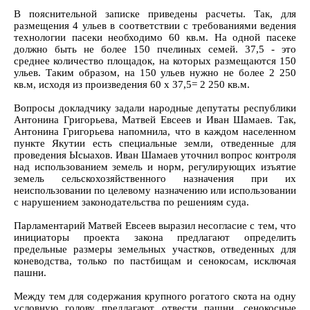
В пояснительной записке приведены расчеты. Так, для
размещения 4 ульев в соответствии с требованиями ведения
технологии пасеки необходимо 60 кв.м. На одной пасеке
должно быть не более 150 пчелиных семей. 37,5 - это
среднее количество площадок, на которых размещаются 150
ульев. Таким образом, на 150 ульев нужно не более 2 250
кв.м, исходя из произведения 60 х 37,5= 2 250 кв.м.
Вопросы докладчику задали народные депутаты республики
Антонина Григорьева, Матвей Евсеев и Иван Шамаев. Так,
Антонина Григорьева напомнила, что в каждом населенном
пункте Якутии есть специальные земли, отведенные для
проведения Ысыахов. Иван Шамаев уточнил вопрос контроля
над использованием земель и норм, регулирующих изъятие
земель сельскохозяйственного назначения при их
неиспользовании по целевому назначению или использовании
с нарушением законодательства по решениям суда.
Парламентарий Матвей Евсеев выразил несогласие с тем, что
инициаторы проекта закона предлагают определить
предельные размеры земельных участков, отведенных для
коневодства, только по пастбищам и сенокосам, исключая
пашни.
Между тем для содержания крупного рогатого скота на одну
условную голову предлагают отвести пашни, сенокосные