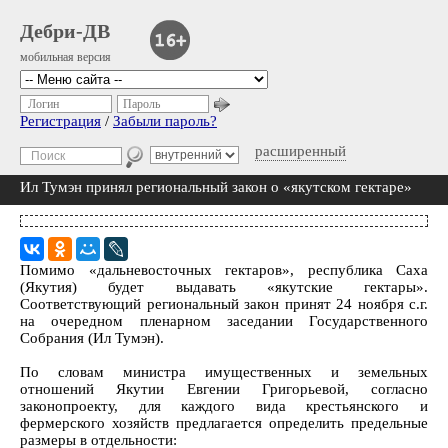
Дебри-ДВ
мобильная версия
Логин
Пароль
Регистрация
/
Забыли пароль?
расширенный
Ил Тумэн принял региональный закон о «якутском гектаре»
Помимо «дальневосточных гектаров», республика Саха
(Якутия) будет выдавать «якутские гектары».
Соответствующий региональный закон принят 24 ноября с.г.
на очередном пленарном заседании Государственного
Собрания (Ил Тумэн).
По словам министра имущественных и земельных
отношений Якутии Евгении Григорьевой, согласно
законопроекту, для каждого вида крестьянского и
фермерского хозяйств предлагается определить предельные
размеры в отдельности: