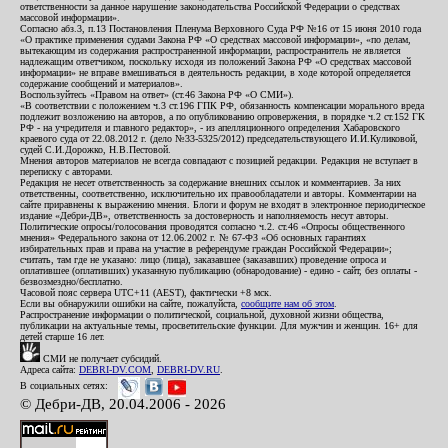
ответственности за данное нарушение законодательства Российской Федерации о средствах
массовой информации».
Согласно абз.3, п.13 Постановления Пленума Верховного Суда РФ №16 от 15 июня 2010 года
«О практике применения судами Закона РФ «О средствах массовой информации», «по делам,
вытекающим из содержания распространенной информации, распространитель не является
надлежащим ответчиком, поскольку исходя из положений Закона РФ «О средствах массовой
информации» не вправе вмешиваться в деятельность редакции, в ходе которой определяется
содержание сообщений и материалов».
Воспользуйтесь «Правом на ответ» (ст.46 Закона РФ «О СМИ»).
«В соответствии с положением ч.3 ст.196 ГПК РФ, обязанность компенсации морального вреда
подлежит возложению на авторов, а по опубликованию опровержения, в порядке ч.2 ст.152 ГК
РФ - на учредителя и главного редактор», - из апелляционного определения Хабаровского
краевого суда от 22.08.2012 г. (дело №33-5325/2012) председательствующего И.И.Куликовой,
судей С.И.Дорожко, Н.В.Пестовой.
Мнения авторов материалов не всегда совпадают с позицией редакции. Редакция не вступает в
переписку с авторами.
Редакция не несет ответственность за содержание внешних ссылок и комментариев. За них
ответственны, соответственно, исключительно их правообладатели и авторы. Комментарии на
сайте приравнены к выражению мнения. Блоги и форум не входят в электронное периодическое
издание «Дебри-ДВ», ответственность за достоверность и наполняемость несут авторы.
Политические опросы/голосования проводятся согласно ч.2. ст.46 «Опросы общественного
мнения» Федерального закона от 12.06.2002 г. № 67-ФЗ «Об основных гарантиях
избирательных прав и права на участие в референдуме граждан Российской Федерации»;
считать, там где не указано: лицо (лица), заказавшее (заказавших) проведение опроса и
оплатившее (оплативших) указанную публикацию (обнародование) - едино - сайт, без оплаты -
безвозмездно/бесплатно.
Часовой пояс сервера UTC+11 (AEST), фактически +8 мск.
Если вы обнаружили ошибки на сайте, пожалуйста,
сообщите нам об этом
.
Распространение информации о политической, социальной, духовной жизни общества,
публикации на актуальные темы, просветительские функции. Для мужчин и женщин. 16+ для
детей старше 16 лет.
СМИ не получает субсидий.
Адреса сайта:
DEBRI-DV.COM
,
DEBRI-DV.RU
.
В социальных сетях:
© Дебри-ДВ, 20.04.2006 - 2026