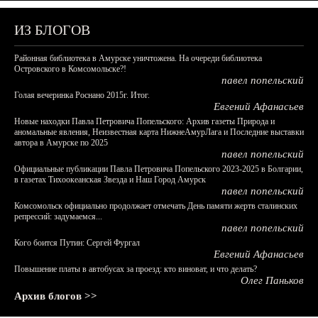
ИЗ БЛОГОВ
Районная библиотека в Амурске уничтожена. На очереди библиотека
Островского в Комсомольске?!
павел попельский
Голая вечеринка Роснано 2015г. Итог.
Евгений Афанасьев
Новые находки Павла Петровича Попельского: Архив газеты Природа и
аномальные явления, Неизвестная карта НижнеАмурЛага и Последние выставки
автора в Амурске по 2025
павел попельский
Официальные публикации Павла Петровича Попельского 2023-2025 в Болгарии,
в газетах Тихоокеанская Звезда и Наш Город Амурск
павел попельский
Комсомольск официально продолжает отмечать День памяти жертв сталинских
репрессий: задумаемся...
павел попельский
Кого боится Путин: Сергей Фургал
Евгений Афанасьев
Повышение платы в автобусах за проезд: кто виноват, и что делать?
Олег Паньков
Архив блогов >>