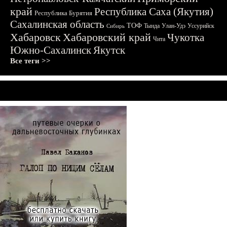
край
Республика Саха (Якутия)
Республика Бурятия
Сахалинская область
ТОФ
Тында
Улан-Удэ
Уссурийск
Сибирь
Хабаровск
Хабаровский край
Чукотка
Чита
Южно-Сахалинск
Якутск
Все теги >>