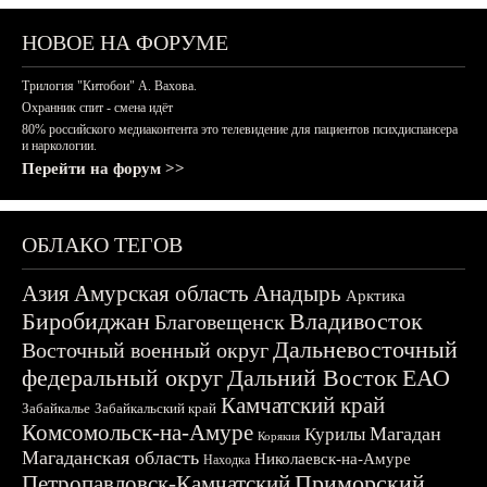
НОВОЕ НА ФОРУМЕ
Трилогия "Китобои" А. Вахова.
Охранник спит - смена идёт
80% российского медиаконтента это телевидение для пациентов психдиспансера
и наркологии.
Перейти на форум >>
ОБЛАКО ТЕГОВ
Азия
Амурская область
Анадырь
Арктика
Биробиджан
Владивосток
Благовещенск
Дальневосточный
Восточный военный округ
федеральный округ
Дальний Восток
ЕАО
Камчатский край
Забайкалье
Забайкальский край
Комсомольск-на-Амуре
Магадан
Курилы
Корякия
Магаданская область
Николаевск-на-Амуре
Находка
Приморский
Петропавловск-Камчатский