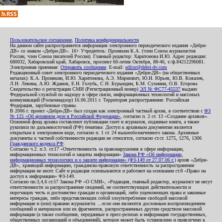
Пользовательское соглашение
,
Политика конфиденциальности
На данном сайте распространяется информация электронного периодического издания «Дебри-
ДВ» со знаком «Дебри-ДВ». 16+ Учредитель: Пронякин К.А. (член Союза журналистов
России, член Союза писателей России). Главный редактор: Харитонова И.Ю. Адрес редакции:
680032, Хабаровский край, Хабаровск, проспект 60-летия Октября, 88-46, т./ф.84212296081.
Электронная приемная:
Отправить сообщение
. E-mail:
editor@debri-dv.com
Редакционный совет электронного периодического издания «Дебри-ДВ» (на общественных
началах): К.А. Пронякин, И.Ю. Харитонова, А.Э. Мирмович, Ю.Н. Юрьев, Ю.В. Ковалев,
Л.Н. Левина, А.Ю. Жданов, Е.Н. Голубь, С.Н. Бурындин, Б.М. Сухинин, О.В. Егорова
Свидетельство о регистрации СМИ (Регистрационный номер)
ЭЛ № ФС77-45537
выдано
Федеральной службой по надзору в сфере связи, информационных технологий и массовых
коммуникаций (Роскомнадзор) 16.06.2011 г. Территория распространения: Российская
Федерация, зарубежные страны.
В 2006 г. проект «Дебри-ДВ» был создан как электронный частный архив, в соответствии с
ФЗ
№ 125 «Об архивном деле в Российской Федерации»
, согласно п. 2 ст. 13 «Создание архивов».
Основной фонд архива составляют публикации газет и журналов, изданные книги, а также
рукописи по дальневосточной (РФ) тематике. Доступ к архивным документам является
открытым в электронном виде, согласно п. 1 ст. 24 вышеобозначенного закона. Архивные
документы к частной собственности редакции не относятся, согласно ст.ст. 1275, 1276, 1306
Гражданского кодекса РФ
.
Согласно ч.2. п.3. ст.17 «Ответственность за правонарушения в сфере информации,
информационных технологий и защиты информации»
Закона РФ «Об информации,
информационных технологиях и о защите информации» (ФЗ-149 от 27.07.06 г.)
архив «Дебри-
ДВ», хранящий информацию, гражданско-правовую ответственность за распространение
информации не несет. Сайт и редакция основываются и работают на основании ст.8 «Право на
доступ к информации» ФЗ-149.
Согласно пп.3,4,6 ст.57 Закона РФ «О СМИ», «Редакция, главный редактор, журналист не несут
ответственности за распространение сведений, не соответствующих действительности и
порочащих честь и достоинство граждан и организаций, либо ущемляющих права и законные
интересы граждан, либо представляющих собой злоупотребление свободой массовой
информации и (или) правами журналиста: ...если они являются дословным воспроизведением
сообщений и материалов или их фрагментов, распространенных другим средством массовой
информации (а также сообщения, переданные в пресс-релизах и информация государственных,
общественных организаций и объединений), которое может быть установлено и привлечено к