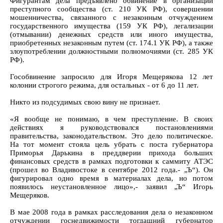
Фигурантам дела предъявлено обвинение в организации
преступного сообщества (ст. 210 УК РФ), совершении
мошенничества, связанного с незаконным отчуждением
государственного имущества (159 УК РФ), легализации
(отмывании) денежных средств или иного имущества,
приобретенных незаконным путем (ст. 174.1 УК РФ), а также
злоупотреблении должностными полномочиями (ст. 285 УК
РФ).
Гособвинение запросило для Игоря Мещерякова 12 лет
колонии строгого режима, для остальных - от 6 до 11 лет.
Никто из подсудимых свою вину не признает.
«Я вообще не понимаю, в чем преступление. В своих
действиях я руководствовался постановлениями
правительства, законодательством. Это дело политическое.
На тот момент стояла цель убрать с поста губернатора
Приморья Дарькина в преддверии прихода больших
финансовых средств в рамках подготовки к саммиту АТЭС
(прошел во Владивостоке в сентябре 2012 года.- „Ъ“). Он
фигурировал одно время в материалах дела, но потом
появилось неустановленное лицо»,- заявил „Ъ“ Игорь
Мещеряков.
В мае 2008 года в рамках расследования дела о незаконном
отчуждении госнедвижимости тогдашний губернатор