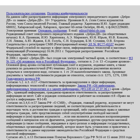
Пользовательское соглашение
,
Политика конфиденциальности
На данном сайте распространяется информация электронного периодического издания «Дебри-
ДВ» со знаком «Дебри-ДВ». 16+ Учредитель: Пронякин К.А. (член Союза журналистов
России, член Союза писателей России). Главный редактор: Харитонова И.Ю. Адрес редакции:
680032, Хабаровский край, Хабаровск, проспект 60-летия Октября, 88-46, т./ф.84212296081.
Электронная приемная:
Отправить сообщение
. E-mail:
editor@debri-dv.com
Редакционный совет электронного периодического издания «Дебри-ДВ» (на общественных
началах): К.А. Пронякин, И.Ю. Харитонова, А.Э. Мирмович, Ю.Н. Юрьев, Ю.В. Ковалев,
Л.Н. Левина, А.Ю. Жданов, Е.Н. Голубь, С.Н. Бурындин, Б.М. Сухинин, О.В. Егорова
Свидетельство о регистрации СМИ (Регистрационный номер)
ЭЛ № ФС77-45537
выдано
Федеральной службой по надзору в сфере связи, информационных технологий и массовых
коммуникаций (Роскомнадзор) 16.06.2011 г. Территория распространения: Российская
Федерация, зарубежные страны.
В 2006 г. проект «Дебри-ДВ» был создан как электронный частный архив, в соответствии с
ФЗ
№ 125 «Об архивном деле в Российской Федерации»
, согласно п. 2 ст. 13 «Создание архивов».
Основной фонд архива составляют публикации газет и журналов, изданные книги, а также
рукописи по дальневосточной (РФ) тематике. Доступ к архивным документам является
открытым в электронном виде, согласно п. 1 ст. 24 вышеобозначенного закона. Архивные
документы к частной собственности редакции не относятся, согласно ст.ст. 1275, 1276, 1306
Гражданского кодекса РФ
.
Согласно ч.2. п.3. ст.17 «Ответственность за правонарушения в сфере информации,
информационных технологий и защиты информации»
Закона РФ «Об информации,
информационных технологиях и о защите информации» (ФЗ-149 от 27.07.06 г.)
архив «Дебри-
ДВ», хранящий информацию, гражданско-правовую ответственность за распространение
информации не несет. Сайт и редакция основываются и работают на основании ст.8 «Право на
доступ к информации» ФЗ-149.
Согласно пп.3,4,6 ст.57 Закона РФ «О СМИ», «Редакция, главный редактор, журналист не несут
ответственности за распространение сведений, не соответствующих действительности и
порочащих честь и достоинство граждан и организаций, либо ущемляющих права и законные
интересы граждан, либо представляющих собой злоупотребление свободой массовой
информации и (или) правами журналиста: ...если они являются дословным воспроизведением
сообщений и материалов или их фрагментов, распространенных другим средством массовой
информации (а также сообщения, переданные в пресс-релизах и информация государственных,
общественных организаций и объединений), которое может быть установлено и привлечено к
ответственности за данное нарушение законодательства Российской Федерации о средствах
массовой информации».
Согласно абз.3, п.13 Постановления Пленума Верховного Суда РФ №16 от 15 июня 2010 года