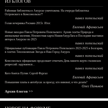
ИЗ БЛОГОВ
Районная библиотека в Амурске уничтожена. На очереди библиотека
Островского в Комсомольске?!
павел попельский
Голая вечеринка Роснано 2015г. Итог.
Евгений Афанасьев
Новые находки Павла Петровича Попельского: Архив газеты Природа и
аномальные явления, Неизвестная карта НижнеАмурЛага и Последние выставки
автора в Амурске по 2025
павел попельский
Официальные публикации Павла Петровича Попельского 2023-2025 в Болгарии,
в газетах Тихоокеанская Звезда и Наш Город Амурск
павел попельский
Комсомольск официально продолжает отмечать День памяти жертв сталинских
репрессий: задумаемся...
павел попельский
Кого боится Путин: Сергей Фургал
Евгений Афанасьев
Повышение платы в автобусах за проезд: кто виноват, и что делать?
Олег Паньков
Архив блогов >>