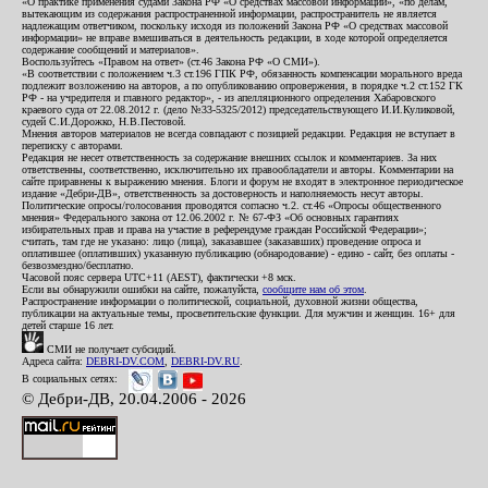
«О практике применения судами Закона РФ «О средствах массовой информации», «по делам,
вытекающим из содержания распространенной информации, распространитель не является
надлежащим ответчиком, поскольку исходя из положений Закона РФ «О средствах массовой
информации» не вправе вмешиваться в деятельность редакции, в ходе которой определяется
содержание сообщений и материалов».
Воспользуйтесь «Правом на ответ» (ст.46 Закона РФ «О СМИ»).
«В соответствии с положением ч.3 ст.196 ГПК РФ, обязанность компенсации морального вреда
подлежит возложению на авторов, а по опубликованию опровержения, в порядке ч.2 ст.152 ГК
РФ - на учредителя и главного редактор», - из апелляционного определения Хабаровского
краевого суда от 22.08.2012 г. (дело №33-5325/2012) председательствующего И.И.Куликовой,
судей С.И.Дорожко, Н.В.Пестовой.
Мнения авторов материалов не всегда совпадают с позицией редакции. Редакция не вступает в
переписку с авторами.
Редакция не несет ответственность за содержание внешних ссылок и комментариев. За них
ответственны, соответственно, исключительно их правообладатели и авторы. Комментарии на
сайте приравнены к выражению мнения. Блоги и форум не входят в электронное периодическое
издание «Дебри-ДВ», ответственность за достоверность и наполняемость несут авторы.
Политические опросы/голосования проводятся согласно ч.2. ст.46 «Опросы общественного
мнения» Федерального закона от 12.06.2002 г. № 67-ФЗ «Об основных гарантиях
избирательных прав и права на участие в референдуме граждан Российской Федерации»;
считать, там где не указано: лицо (лица), заказавшее (заказавших) проведение опроса и
оплатившее (оплативших) указанную публикацию (обнародование) - едино - сайт, без оплаты -
безвозмездно/бесплатно.
Часовой пояс сервера UTC+11 (AEST), фактически +8 мск.
Если вы обнаружили ошибки на сайте, пожалуйста,
сообщите нам об этом
.
Распространение информации о политической, социальной, духовной жизни общества,
публикации на актуальные темы, просветительские функции. Для мужчин и женщин. 16+ для
детей старше 16 лет.
СМИ не получает субсидий.
Адреса сайта:
DEBRI-DV.COM
,
DEBRI-DV.RU
.
В социальных сетях:
© Дебри-ДВ, 20.04.2006 - 2026