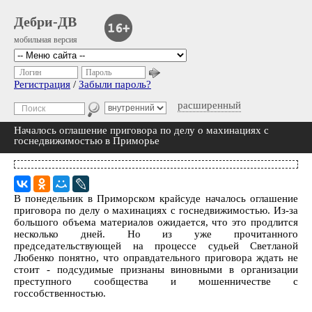
Дебри-ДВ
мобильная версия
Логин
Пароль
Регистрация
/
Забыли пароль?
расширенный
Началось оглашение приговора по делу о махинациях с
госнедвижимостью в Приморье
В понедельник в Приморском крайсуде началось оглашение
приговора по делу о махинациях с госнедвижимостью. Из-за
большого объема материалов ожидается, что это продлится
несколько дней. Но из уже прочитанного
председательствующей на процессе судьей Светланой
Любенко понятно, что оправдательного приговора ждать не
стоит - подсудимые признаны виновными в организации
преступного сообщества и мошенничестве с
госсобственностью.