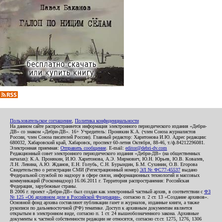
Пользовательское соглашение
,
Политика конфиденциальности
На данном сайте распространяется информация электронного периодического издания «Дебри-
ДВ» со знаком «Дебри-ДВ». 16+ Учредитель: Пронякин К.А. (член Союза журналистов
России, член Союза писателей России). Главный редактор: Харитонова И.Ю. Адрес редакции:
680032, Хабаровский край, Хабаровск, проспект 60-летия Октября, 88-46, т./ф.84212296081.
Электронная приемная:
Отправить сообщение
. E-mail:
editor@debri-dv.com
Редакционный совет электронного периодического издания «Дебри-ДВ» (на общественных
началах): К.А. Пронякин, И.Ю. Харитонова, А.Э. Мирмович, Ю.Н. Юрьев, Ю.В. Ковалев,
Л.Н. Левина, А.Ю. Жданов, Е.Н. Голубь, С.Н. Бурындин, Б.М. Сухинин, О.В. Егорова
Свидетельство о регистрации СМИ (Регистрационный номер)
ЭЛ № ФС77-45537
выдано
Федеральной службой по надзору в сфере связи, информационных технологий и массовых
коммуникаций (Роскомнадзор) 16.06.2011 г. Территория распространения: Российская
Федерация, зарубежные страны.
В 2006 г. проект «Дебри-ДВ» был создан как электронный частный архив, в соответствии с
ФЗ
№ 125 «Об архивном деле в Российской Федерации»
, согласно п. 2 ст. 13 «Создание архивов».
Основной фонд архива составляют публикации газет и журналов, изданные книги, а также
рукописи по дальневосточной (РФ) тематике. Доступ к архивным документам является
открытым в электронном виде, согласно п. 1 ст. 24 вышеобозначенного закона. Архивные
документы к частной собственности редакции не относятся, согласно ст.ст. 1275, 1276, 1306