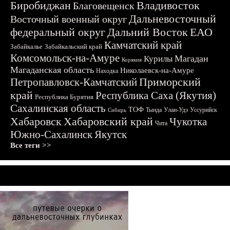
Биробиджан
Владивосток
Благовещенск
Дальневосточный
Восточный военный округ
федеральный округ
Дальний Восток
ЕАО
Камчатский край
Забайкалье
Забайкальский край
Комсомольск-на-Амуре
Магадан
Курилы
Корякия
Магаданская область
Николаевск-на-Амуре
Находка
Приморский
Петропавловск-Камчатский
край
Республика Саха (Якутия)
Республика Бурятия
Сахалинская область
ТОФ
Тында
Улан-Удэ
Уссурийск
Сибирь
Хабаровск
Хабаровский край
Чукотка
Чита
Южно-Сахалинск
Якутск
Все теги >>