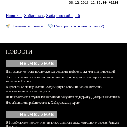
06.12.2016 12:53:00 +1100
Новости
,
Хабаровск
,
Хабаровский край
Комментировать
Смотреть комментарии (2)
НОВОСТИ
06.08.2026
На Русском острове продолжается создание инфраструктуры для инноваций
Олег Кожемяко представил новые инициативы по развитию горнолыжного
туризма в России
В краевой больнице имени Владимирцева освоили новую методику
восстановления после инсульта
Дальневосточная студия кинохроники получила поддержку Дмитрия Демешина
Новый циклон приближается к Хабаровскому краю
05.08.2026
В Биробиджане прошел мастер-класс стилиста международного уровня Алекса
Датского