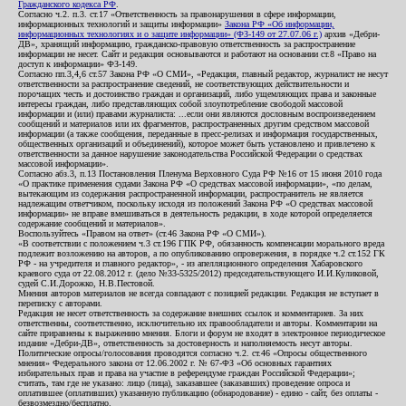
Гражданского кодекса РФ
.
Согласно ч.2. п.3. ст.17 «Ответственность за правонарушения в сфере информации,
информационных технологий и защиты информации»
Закона РФ «Об информации,
информационных технологиях и о защите информации» (ФЗ-149 от 27.07.06 г.)
архив «Дебри-
ДВ», хранящий информацию, гражданско-правовую ответственность за распространение
информации не несет. Сайт и редакция основываются и работают на основании ст.8 «Право на
доступ к информации» ФЗ-149.
Согласно пп.3,4,6 ст.57 Закона РФ «О СМИ», «Редакция, главный редактор, журналист не несут
ответственности за распространение сведений, не соответствующих действительности и
порочащих честь и достоинство граждан и организаций, либо ущемляющих права и законные
интересы граждан, либо представляющих собой злоупотребление свободой массовой
информации и (или) правами журналиста: ...если они являются дословным воспроизведением
сообщений и материалов или их фрагментов, распространенных другим средством массовой
информации (а также сообщения, переданные в пресс-релизах и информация государственных,
общественных организаций и объединений), которое может быть установлено и привлечено к
ответственности за данное нарушение законодательства Российской Федерации о средствах
массовой информации».
Согласно абз.3, п.13 Постановления Пленума Верховного Суда РФ №16 от 15 июня 2010 года
«О практике применения судами Закона РФ «О средствах массовой информации», «по делам,
вытекающим из содержания распространенной информации, распространитель не является
надлежащим ответчиком, поскольку исходя из положений Закона РФ «О средствах массовой
информации» не вправе вмешиваться в деятельность редакции, в ходе которой определяется
содержание сообщений и материалов».
Воспользуйтесь «Правом на ответ» (ст.46 Закона РФ «О СМИ»).
«В соответствии с положением ч.3 ст.196 ГПК РФ, обязанность компенсации морального вреда
подлежит возложению на авторов, а по опубликованию опровержения, в порядке ч.2 ст.152 ГК
РФ - на учредителя и главного редактор», - из апелляционного определения Хабаровского
краевого суда от 22.08.2012 г. (дело №33-5325/2012) председательствующего И.И.Куликовой,
судей С.И.Дорожко, Н.В.Пестовой.
Мнения авторов материалов не всегда совпадают с позицией редакции. Редакция не вступает в
переписку с авторами.
Редакция не несет ответственность за содержание внешних ссылок и комментариев. За них
ответственны, соответственно, исключительно их правообладатели и авторы. Комментарии на
сайте приравнены к выражению мнения. Блоги и форум не входят в электронное периодическое
издание «Дебри-ДВ», ответственность за достоверность и наполняемость несут авторы.
Политические опросы/голосования проводятся согласно ч.2. ст.46 «Опросы общественного
мнения» Федерального закона от 12.06.2002 г. № 67-ФЗ «Об основных гарантиях
избирательных прав и права на участие в референдуме граждан Российской Федерации»;
считать, там где не указано: лицо (лица), заказавшее (заказавших) проведение опроса и
оплатившее (оплативших) указанную публикацию (обнародование) - едино - сайт, без оплаты -
безвозмездно/бесплатно.