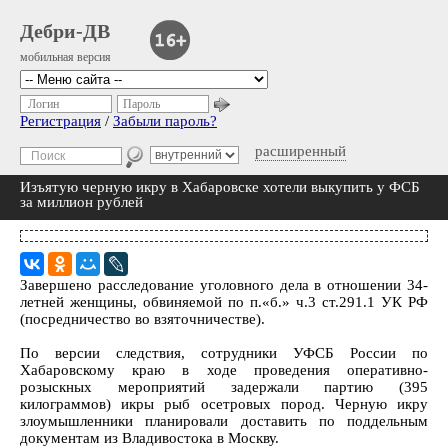
Дебри-ДВ
мобильная версия
Логин
Пароль
Регистрация
/
Забыли пароль?
расширенный
Изъятую черную икру в Хабаровске хотели выкупить у ФСБ
за миллион рублей
Завершено расследование уголовного дела в отношении 34-
летней женщины, обвиняемой по п.«б.» ч.3 ст.291.1 УК РФ
(посредничество во взяточничестве).
По версии следствия, сотрудники УФСБ России по
Хабаровскому краю в ходе проведения оперативно-
розыскных мероприятий задержали партию (395
килограммов) икры рыб осетровых пород. Черную икру
злоумышленники планировали доставить по поддельным
документам из Владивостока в Москву.