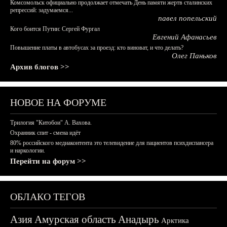
Комсомольск официально продолжает отмечать День памяти жертв сталинских
репрессий: задумаемся...
павел попельский
Кого боится Путин: Сергей Фургал
Евгений Афанасьев
Повышение платы в автобусах за проезд: кто виноват, и что делать?
Олег Паньков
Архив блогов >>
НОВОЕ НА ФОРУМЕ
Трилогия "Китобои" А. Вахова.
Охранник спит - смена идёт
80% российского медиаконтента это телевидение для пациентов психдиспансера
и наркологии.
Перейти на форум >>
ОБЛАКО ТЕГОВ
Азия
Амурская область
Анадырь
Арктика