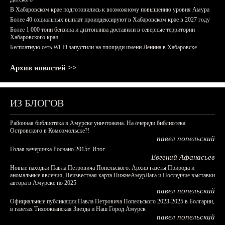
В Хабаровском крае подготовились к возможному повышению уровня Амура
Более 40 социальных выплат проиндексируют в Хабаровском крае в 2027 году
Более 1 000 тонн бензина и дизтоплива доставили в северные территории
Хабаровского края
Бесплатную сеть Wi-Fi запустили на площади имени Ленина в Хабаровске
Архив новостей >>
ИЗ БЛОГОВ
Районная библиотека в Амурске уничтожена. На очереди библиотека
Островского в Комсомольске?!
павел попельский
Голая вечеринка Роснано 2015г. Итог.
Евгений Афанасьев
Новые находки Павла Петровича Попельского: Архив газеты Природа и
аномальные явления, Неизвестная карта НижнеАмурЛага и Последние выставки
автора в Амурске по 2025
павел попельский
Официальные публикации Павла Петровича Попельского 2023-2025 в Болгарии,
в газетах Тихоокеанская Звезда и Наш Город Амурск
павел попельский