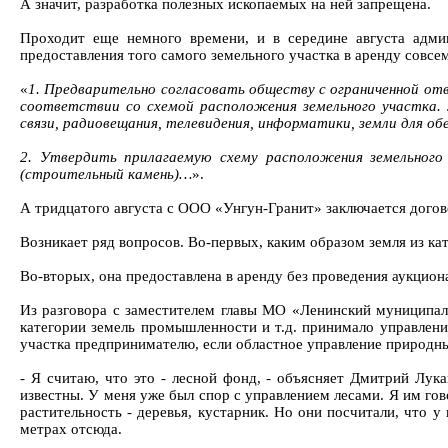
А значит, разработка полезных ископаемых на ней запрещена.
Проходит еще немного времени, и в середине августа админ
предоставления того самого земельного участка в аренду совсе
«
1. Предварительно согласовать обществу с ограниченной отв
соответствии со схемой расположения земельного участка. 
связи, радиовещания, телевидения, информатики, земли для об
2. Утвердить прилагаемую схему расположения земельного
(строительный камень)…
».
А тридцатого августа с ООО «Унгун-Гранит» заключается догов
Возникает ряд вопросов. Во-первых, каким образом земля из ка
Во-вторых, она предоставлена в аренду без проведения аукцион
Из разговора с заместителем главы МО «Ленинский муниципал
категории земель промышленности и т.д. принимало управлени
участка предпринимателю, если областное управление природны
- Я считаю, что это - лесной фонд, - объясняет Дмитрий Лук
известны. У меня уже был спор с управлением лесами. Я им гов
растительность - деревья, кустарник. Но они посчитали, что у
метрах отсюда.