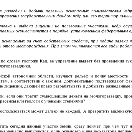
лях разведки и добычи полезных ископаемых пользователям не
правления государственным фондом недр или его территориальны
товка и выдача лицензии на пользование участками недр осущ
аемых осуществляется в порядке, установленном федеральным ор
 ископаемых за счет собственных средств, при подаче заявки
 этого месторождения. При этом учитываются все виды работ п
, по словам госпожи Кац, ее управление выдает без проведения а
логоразведчики.
йской автономной области, изучают рельеф и почву местности, 
атем, в соответствии с законом, документально подтверждают ф
ние лицензии, дающей право разрабатывать и добывать разведанные
, если они тратят сумасшедшие деньги на геологоразведку, пров
трасенсы или геологи с учеными степенями?
воспользоваться может далеко не каждый. А превратить маленькую
ить сегодня данный участок земли, сразу поймет, при чем тут н
вья нещадно вырубаются, один бульдозер и два экскаватора черпаю