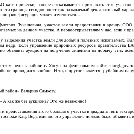
АО категорически, наотрез отказывается признавать этот участок
о эти границы сегодня носят так называемый декларативный характ
 границ конфигурация может измениться…
 Дмитрия Лукашевича, участок земли предоставлен в аренду ООО 
паемых на данном участке. А первооткрывателям у нас, если я прав
ру выделения участка земли для добычи полезных ископаемых. Же
ом недр. Если управление природных ресурсов правительства ЕАО
но объявить аукцион на получение лицензии на добычу этих иско
ком недр в районе с. Унгун на федеральном сайте «torgi.gov.ru
ибо не проводился вообще. И то, и другое является грубейшим нар
ый район» Валерию Самкову.
 - А как же без аукциона? Это же незаконно!
ти предоставления этого большого участка в двадцать пять гектар
госпоже Кац. Ведь именно это управление должно было объявить и