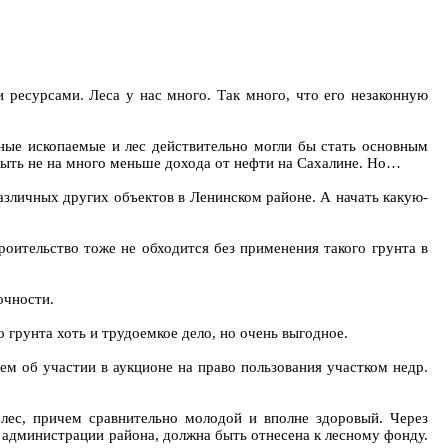
 ресурсами. Леса у нас много. Так много, что его незаконную
ные ископаемые и лес действительно могли бы стать основным
быть не на много меньше дохода от нефти на Сахалине. Но…
зличных других объектов в Ленинском районе. А начать какую-
оительство тоже не обходится без применения такого грунта в
очности.
грунта хоть и трудоемкое дело, но очень выгодное.
м об участии в аукционе на право пользования участком недр.
лес, причем сравнительно молодой и вполне здоровый. Через
ю администрации района, должна быть отнесена к лесному фонду.