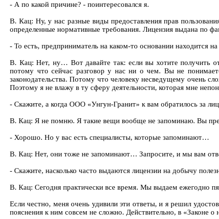
- А по какой причине? - поинтересовался я.
В. Кац: Ну, у нас разные виды предоставления прав пользовани
определенные нормативные требования. Лицензия выдана по фа
- То есть, предприниматель на каком-то основании находится н
В. Кац: Нет, ну… Вот давайте так: если вы хотите получить о
потому что сейчас разговор у нас ни о чем. Вы не понимаете
законодательства. Потому что человеку несведущему очень сложн
Поэтому я не влажу в ту сферу деятельности, которая мне неп
- Скажите, а когда ООО «Унгун-Гранит» к вам обратилось за ли
В. Кац: Я не помню. Я такие вещи вообще не запоминаю. Вы пре
- Хорошо. Но у вас есть специалисты, которые запоминают…
В. Кац: Нет, они тоже не запоминают… Запросите, и мы вам отве
- Скажите, насколько часто выдаются лицензии на добычу поле
В. Кац: Сегодня практически все время. Мы выдаем ежегодно пят
Если честно, меня очень удивили эти ответы, и я решил удостов
пояснения к ним совсем не сложно. Действительно, в «Законе о 