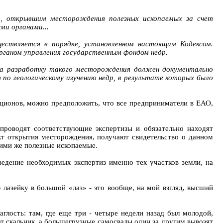
др, открывшим месторождения полезных ископаемых за счет
ми органами...
ествляется в порядке, установленном настоящим Кодексом.
ганом управления государственным фондом недр.
 на разработку такого месторождения должен документально
о геологическому изучению недр, в результате которых было
укционов, можно предположить, что все предприниматели в ЕАО,
проводят соответствующие экспертизы и обязательно находят
акт открытия месторождения, получают свидетельство о данном
 ими же полезные ископаемые.
едение необходимых экспертиз именно тех участков земли, на
 лазейку в большой «лаз» - это вообще, на мой взгляд, высший
аглость: там, где еще три - четыре недели назад был молодой,
т скальник, а большегрузные самосвалы один за другим вывозят