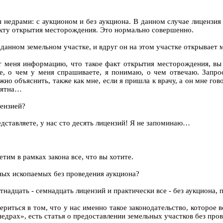
я недрами: с аукционом и без аукциона. В данном случае лицензия 
кту открытия месторождения. Это нормально совершенно.
а данном земельном участке, и вдруг он на этом участке открывает
т меня информацию, что такое факт открытия месторождения, вы у
, о чем у меня спрашиваете, я понимаю, о чем отвечаю. Запрос
о объяснить, также как мне, если я пришла к врачу, а он мне гово
онятна…
цензией?
дставляете, у нас сто десять лицензий! Я не запоминаю…
тим в рамках закона все, что вы хотите.
зных ископаемых без проведения аукциона?
надцать - семнадцать лицензий и практически все - без аукциона, 
ериться в том, что у нас именно такое законодательство, которое в
недрах», есть статья о предоставлении земельных участков без про