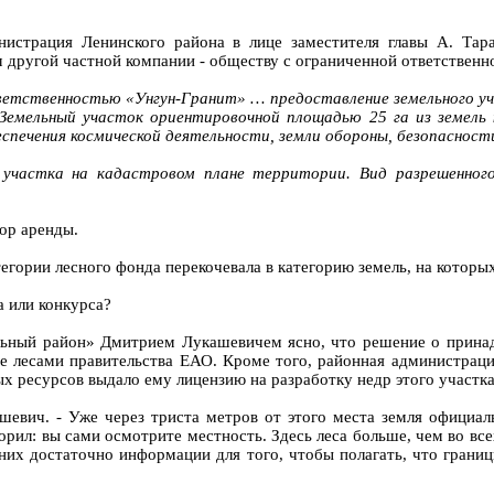
истрация Ленинского района в лице заместителя главы А. Тара
м другой частной компании - обществу с ограниченной ответствен
етственностью «Унгун-Гранит» … предоставление земельного уча
Земельный участок ориентировочной площадью 25 га из земель
еспечения космической деятельности, земли обороны, безопасност
 участка на кадастровом плане территории. Вид разрешенного
ор аренды.
тегории лесного фонда перекочевала в категорию земель, на кото
а или конкурса?
ьный район» Дмитрием Лукашевичем ясно, что решение о принадл
е лесами правительства ЕАО. Кроме того, районная администраци
х ресурсов выдало ему лицензию на разработку недр этого участка
ашевич. - Уже через триста метров от этого места земля официа
орил: вы сами осмотрите местность. Здесь леса больше, чем во все
 них достаточно информации для того, чтобы полагать, что грани