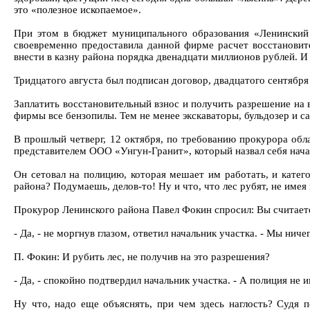
это «полезное ископаемое».
При этом в бюджет муниципального образования «Ленинский
своевременно предоставила данной фирме расчет восстановите
внести в казну района порядка двенадцати миллионов рублей. И
Тридцатого августа был подписан договор, двадцатого сентября 
Заплатить восстановительный взнос и получить разрешение на 
фирмы все бензопилы. Тем не менее экскаваторы, бульдозер и 
В прошлый четверг, 12 октября, по требованию прокурора обл
представителем ООО «Унгун-Гранит», который назвал себя нача
Он сетовал на полицию, которая мешает им работать, и катего
района? Подумаешь, делов-то! Ну и что, что лес рубят, не име
Прокурор Ленинского района Павел Фокин спросил: Вы считаете
- Да, - не моргнув глазом, ответил начальник участка. - Мы ни
П. Фокин: И рубить лес, не получив на это разрешения?
- Да, - спокойно подтвердил начальник участка. - А полиция н
Ну что, надо еще объяснять, при чем здесь наглость? Судя п