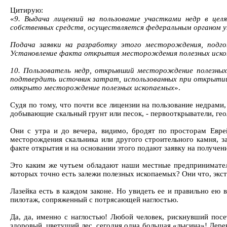
Цитирую:
«
9. Выдача лицензий на пользование участками недр в це
собственных средств, осуществляется федеральным органом у
Подача заявки на разработку этого месторождения, подго
Установление факта открытия месторождения полезных ископ
10. Пользователь недр, открывший месторождение полезных
подтвердить источник затрат, использованных при открытии
открыто месторождение полезных ископаемых
».
Судя по тому, что почти все лицензии на пользование недрами
добывающие скальный грунт или песок, - первооткрыватели, гео
Они с утра и до вечера, видимо, бродят по просторам Евре
месторождения скальника или другого строительного камня, з
факте открытия и на основании этого подают заявку на получе
Это каким же чутьем обладают наши местные предприниматели
которых точно есть залежи полезных ископаемых? Они что, экс
Лазейка есть в каждом законе. Но увидеть ее и правильно ею 
пилотаж, сопряженный с потрясающей наглостью.
Да, да, именно с наглостью! Любой человек, рискнувший посет
здоровый, цветущий лес, сегодня одна большая «лысина»! Дере