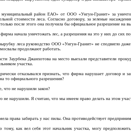
 муниципальный район ЕАО» от ООО «Унгун-Гранит» за уничто
льной стоимости леса. Согласно договору, за зеленые насаждени
 только после этого она получила бы официальное разрешение на вы
фирма начала уничтожать лес, а разрешения на это у них до сих по
вырубку леса руководство ООО «Унгун-Гранит» не сподвигло даже 
самосвалы продолжают работать.
асти Заурбека Джанхотова на место выехали представители прокур
льником участка.
рически отказывался признать, что фирма нарушает договор и зак
я на то официального разрешения?
, что не нарушили закон?
чего не нарушили. Я считаю, что мы имеем право делать на этом уча
е имела права забирать у нас пилы. Она противодействует предприн
о тому, как вел себя этот начальник участка, могу предположить