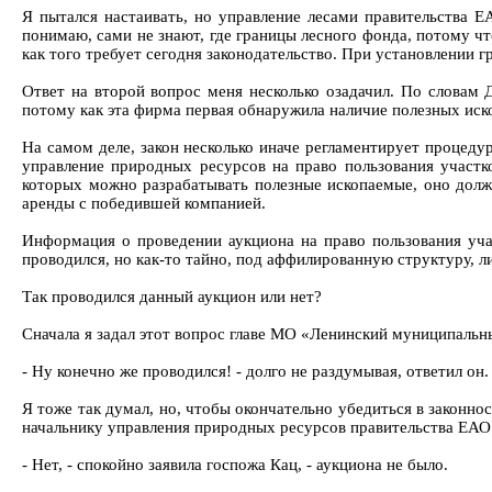
Я пытался настаивать, но управление лесами правительства Е
понимаю, сами не знают, где границы лесного фонда, потому чт
как того требует сегодня законодательство. При установлении
Ответ на второй вопрос меня несколько озадачил. По словам
потому как эта фирма первая обнаружила наличие полезных иско
На самом деле, закон несколько иначе регламентирует процеду
управление природных ресурсов на право пользования участк
которых можно разрабатывать полезные ископаемые, оно долж
аренды с победившей компанией.
Информация о проведении аукциона на право пользования участ
проводился, но как-то тайно, под аффилированную структуру, л
Так проводился данный аукцион или нет?
Сначала я задал этот вопрос главе МО «Ленинский муниципальн
- Ну конечно же проводился! - долго не раздумывая, ответил он.
Я тоже так думал, но, чтобы окончательно убедиться в законнос
начальнику управления природных ресурсов правительства ЕАО 
- Нет, - спокойно заявила госпожа Кац, - аукциона не было.