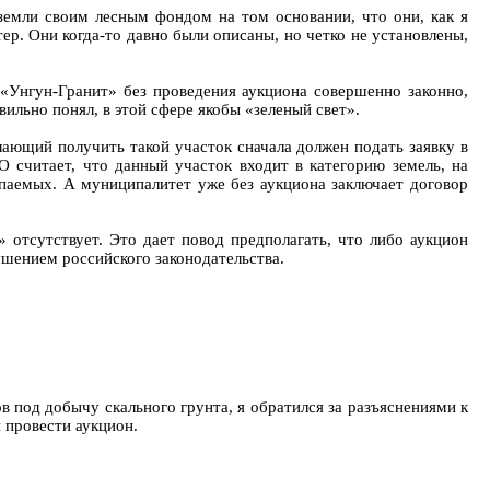
 земли своим лесным фондом на том основании, что они, как я
ер. Они когда-то давно были описаны, но четко не установлены,
«Унгун-Гранит» без проведения аукциона совершенно законно,
ильно понял, в этой сфере якобы «зеленый свет».
лающий получить такой участок сначала должен подать заявку в
 считает, что данный участок входит в категорию земель, на
паемых. А муниципалитет уже без аукциона заключает договор
» отсутствует. Это дает повод предполагать, что либо аукцион
ушением российского законодательства.
ов под добычу скального грунта, я обратился за разъяснениями к
 провести аукцион.