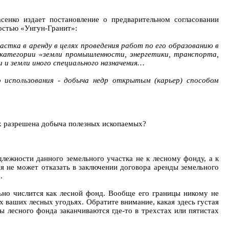
сенко издает постановление о предварительном согласовании
ностью «Унгун-Гранит»:
стка в аренду в целях проведения работ по его образованию в
 категории «земли промышленности, энергетики, транспорта,
и и земли иного специального назначения…
 использования - добыча недр открытым (карьер) способом
рых разрешена добыча полезных ископаемых?
ежности данного земельного участка не к лесному фонду, а к
я не может отказать в заключении договора аренды земельного
.
льно числится как лесной фонд. Вообще его границы никому не
х ваших лесных угодьях. Обратите внимание, какая здесь густая
цы лесного фонда заканчиваются где-то в трехстах или пятистах