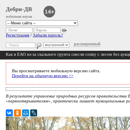
Дебри-ДВ
мобильная версия
Логин
Пароль
Регистрация
/
Забыли пароль?
расширенный
Как в ЕАО из-за скального грунта снесли сопку с лесом без аукц
Вы просматриваете мобильную версию сайта.
Перейти на обычную версию >>
В результате управление природных ресурсов правительства 
«первооткрывателям», практически лишает муниципальные р