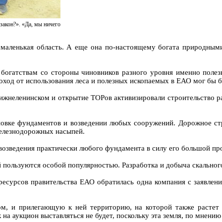
закон?». «Да, мы ничего
а маленькая область. А еще она по-настоящему богата природными
богатствам со стороны чиновников разного уровня именно полез
оход от использования леса и полезных ископаемых в ЕАО мог бы 
ижнеленинском и открытие ТОРов активизировали строительство ра
новке фундаментов и возведении любых сооружений. Дорожное стр
железнодорожных насыпей.
возведения практически любого фундамента в силу его большой пр
пользуются особой популярностью. Разработка и добыча скального 
есурсов правительства ЕАО обратилась одна компания с заявление
ом, и прилегающую к ней территорию, на которой также растет 
 на аукцион выставляться не будет, поскольку эта земля, по мнени