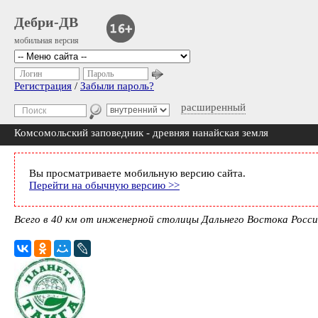
Дебри-ДВ
мобильная версия
Логин
Пароль
Регистрация
/
Забыли пароль?
расширенный
Комсомольский заповедник - древняя нанайская земля
Вы просматриваете мобильную версию сайта.
Перейти на обычную версию >>
Всего в 40 км от инженерной столицы Дальнего Востока Росси