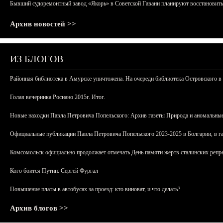
Бывший судоремонтный завод «Якорь» в Советской Гавани планируют восстановить
Архив новостей >>
ИЗ БЛОГОВ
Районная библиотека в Амурске уничтожена. На очереди библиотека Островского в
Голая вечеринка Роснано 2015г. Итог.
Новые находки Павла Петровича Попельского: Архив газеты Природа и аномальные
Официальные публикации Павла Петровича Попельского 2023-2025 в Болгарии, в г
Комсомольск официально продолжает отмечать День памяти жертв сталинских репрес
Кого боится Путин: Сергей Фургал
Повышение платы в автобусах за проезд: кто виноват, и что делать?
Архив блогов >>