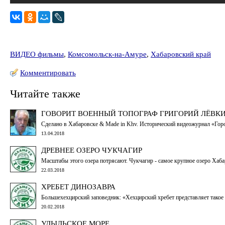
ВИДЕО фильмы
,
Комсомольск-на-Амуре
,
Хабаровский край
Комментировать
Читайте также
ГОВОРИТ ВОЕННЫЙ ТОПОГРАФ ГРИГОРИЙ ЛЁВКИ
Сделано в Хабаровске & Made in Khv. Исторический видеожурнал «Гор
13.04.2018
ДРЕВНЕЕ ОЗЕРО ЧУКЧАГИР
Масштабы этого озера потрясают. Чукчагир - самое крупное озеро Хаб
22.03.2018
ХРЕБЕТ ДИНОЗАВРА
Большехехцирский заповедник: «Хехцирский хребет представляет такое 
20.02.2018
УДЫЛЬСКОЕ МОРЕ