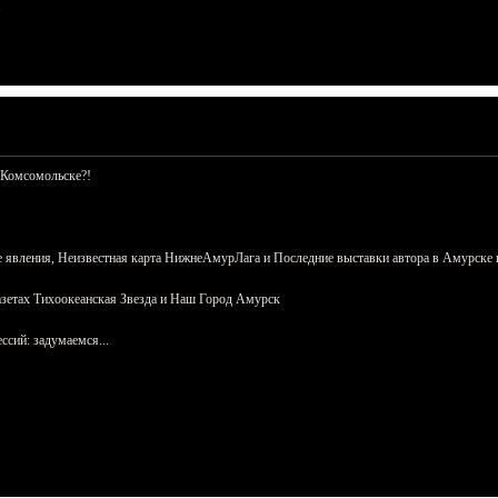
 Комсомольске?!
 явления, Неизвестная карта НижнеАмурЛага и Последние выставки автора в Амурске 
азетах Тихоокеанская Звезда и Наш Город Амурск
сий: задумаемся...