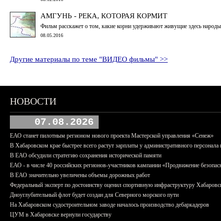
АМГУНЬ - РЕКА, КОТОРАЯ КОРМИТ
Фильм расскажет о том, какие корни удерживают живущие здесь народы
08.05.2016
Другие материалы по теме "ВИДЕО фильмы" >>
НОВОСТИ
07.08.2026
ЕАО станет пилотным регионом нового проекта Мастерской управления «Сенеж»
В Хабаровском крае быстрее всего растут зарплаты у административного персонала 
В ЕАО обсудили стратегию сохранения исторической памяти
ЕАО - в числе 40 российских регионов-участников кампании «Продвижение безопас
В ЕАО значительно увеличены объемы дорожных работ
Федеральный эксперт по достоинству оценил спортивную инфраструктуру Хабаровс
Дноуглубительный флот будет создан для Северного морского пути
На Хабаровском судостроительном заводе началось производство дебаркадеров
ЦУМ в Хабаровске вернули государству