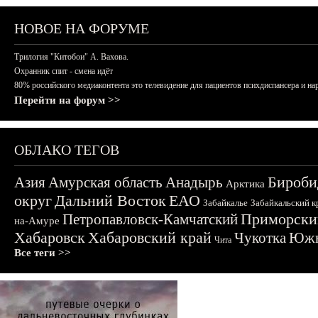
НОВОЕ НА ФОРУМЕ
Трилогия "Китобои" А. Вахова.
Охранник спит - смена идёт
80% российского медиаконтента это телевидение для пациентов психдиспансера и на
Перейти на форум >>
ОБЛАКО ТЕГОВ
Бироби
Азия
Амурская область
Анадырь
Арктика
округ
Дальний Восток
ЕАО
Забайкалье
Забайкальский к
Приморски
Петропавловск-Камчатский
на-Амуре
Хабаровск
Хабаровский край
Чукотка
Южн
Чита
Все теги >>