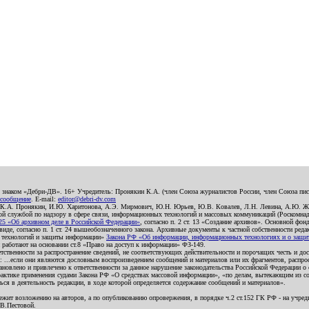
о знаком «Дебри-ДВ». 16+ Учредитель: Пронякин К.А. (член Союза журналистов России, член Союза писа
 сообщение
. E-mail:
editor@debri-dv.com
): К.А. Пронякин, И.Ю. Харитонова, А.Э. Мирмович, Ю.Н. Юрьев, Ю.В. Ковалев, Л.Н. Левина, А.Ю. Ж
 службой по надзору в сфере связи, информационных технологий и массовых коммуникаций (Роскомнадзо
5 «Об архивном деле в Российской Федерации»
, согласно п. 2 ст. 13 «Создание архивов». Основной фон
е, согласно п. 1 ст. 24 вышеобозначенного закона. Архивные документы к частной собственности редакци
ых технологий и защиты информации»
Закона РФ «Об информации, информационных технологиях и о защите
и работают на основании ст.8 «Право на доступ к информации» ФЗ-149.
етственности за распространение сведений, не соответствующих действительности и порочащих честь и д
 ...если они являются дословным воспроизведением сообщений и материалов или их фрагментов, распро
новлено и привлечено к ответственности за данное нарушение законодательства Российской Федерации о
актике применения судами Закона РФ «О средствах массовой информации», «по делам, вытекающим из со
ся в деятельность редакции, в ходе которой определяется содержание сообщений и материалов».
жит возложению на авторов, а по опубликованию опровержения, в порядке ч.2 ст.152 ГК РФ - на учредит
.В.Пестовой.