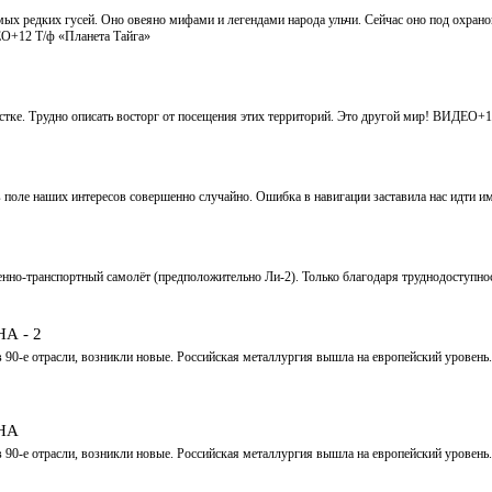
ых редких гусей. Оно овеяно мифами и легендами народа ульчи. Сейчас оно под охраной
ЕО+12 Т/ф «Планета Тайга»
стке. Трудно описать восторг от посещения этих территорий. Это другой мир! ВИДЕО+1
 поле наших интересов совершенно случайно. Ошибка в навигации заставила нас идти им
енно-транспортный самолёт (предположительно Ли-2). Только благодаря труднодоступнос
А - 2
в 90-е отрасли, возникли новые. Российская металлургия вышла на европейский уровень
НА
в 90-е отрасли, возникли новые. Российская металлургия вышла на европейский уровень