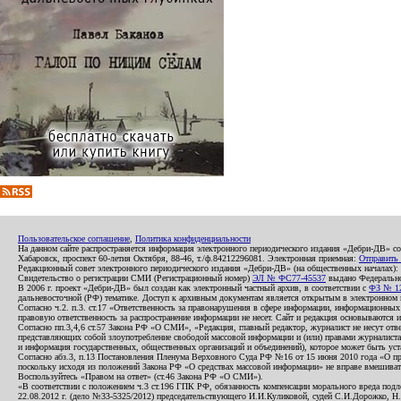
Пользовательское соглашение
,
Политика конфиденциальности
На данном сайте распространяется информация электронного периодического издания «Дебри-ДВ» с
Хабаровск, проспект 60-летия Октября, 88-46, т./ф.84212296081. Электронная приемная:
Отправить
Редакционный совет электронного периодического издания «Дебри-ДВ» (на общественных началах
Свидетельство о регистрации СМИ (Регистрационный номер)
ЭЛ № ФС77-45537
выдано Федеральной
В 2006 г. проект «Дебри-ДВ» был создан как электронный частный архив, в соответствии с
ФЗ № 12
дальневосточной (РФ) тематике. Доступ к архивным документам является открытым в электронном вид
Согласно ч.2. п.3. ст.17 «Ответственность за правонарушения в сфере информации, информационн
правовую ответственность за распространение информации не несет. Сайт и редакция основываются 
Согласно пп.3,4,6 ст.57 Закона РФ «О СМИ», «Редакция, главный редактор, журналист не несут отв
представляющих собой злоупотребление свободой массовой информации и (или) правами журналиста:
и информация государственных, общественных организаций и объединений), которое может быть уста
Согласно абз.3, п.13 Постановления Пленума Верховного Суда РФ №16 от 15 июня 2010 года «О пр
поскольку исходя из положений Закона РФ «О средствах массовой информации» не вправе вмешивать
Воспользуйтесь «Правом на ответ» (ст.46 Закона РФ «О СМИ»).
«В соответствии с положением ч.3 ст.196 ГПК РФ, обязанность компенсации морального вреда подле
22.08.2012 г. (дело №33-5325/2012) председательствующего И.И.Куликовой, судей С.И.Дорожко, Н