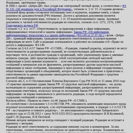
Федерация, зарубежные страны.
В 2006 г. проект «Дебри-ДВ» был создан как электронный частный архив, в соответствии с
ФЗ
№ 125 «Об архивном деле в Российской Федерации»
, согласно п. 2 ст. 13 «Создание архивов».
Основной фонд архива составляют публикации газет и журналов, изданные книги, а также
рукописи по дальневосточной (РФ) тематике. Доступ к архивным документам является
открытым в электронном виде, согласно п. 1 ст. 24 вышеобозначенного закона. Архивные
документы к частной собственности редакции не относятся, согласно ст.ст. 1275, 1276, 1306
Гражданского кодекса РФ
.
Согласно ч.2. п.3. ст.17 «Ответственность за правонарушения в сфере информации,
информационных технологий и защиты информации»
Закона РФ «Об информации,
информационных технологиях и о защите информации» (ФЗ-149 от 27.07.06 г.)
архив «Дебри-
ДВ», хранящий информацию, гражданско-правовую ответственность за распространение
информации не несет. Сайт и редакция основываются и работают на основании ст.8 «Право на
доступ к информации» ФЗ-149.
Согласно пп.3,4,6 ст.57 Закона РФ «О СМИ», «Редакция, главный редактор, журналист не несут
ответственности за распространение сведений, не соответствующих действительности и
порочащих честь и достоинство граждан и организаций, либо ущемляющих права и законные
интересы граждан, либо представляющих собой злоупотребление свободой массовой
информации и (или) правами журналиста: ...если они являются дословным воспроизведением
сообщений и материалов или их фрагментов, распространенных другим средством массовой
информации (а также сообщения, переданные в пресс-релизах и информация государственных,
общественных организаций и объединений), которое может быть установлено и привлечено к
ответственности за данное нарушение законодательства Российской Федерации о средствах
массовой информации».
Согласно абз.3, п.13 Постановления Пленума Верховного Суда РФ №16 от 15 июня 2010 года
«О практике применения судами Закона РФ «О средствах массовой информации», «по делам,
вытекающим из содержания распространенной информации, распространитель не является
надлежащим ответчиком, поскольку исходя из положений Закона РФ «О средствах массовой
информации» не вправе вмешиваться в деятельность редакции, в ходе которой определяется
содержание сообщений и материалов».
Воспользуйтесь «Правом на ответ» (ст.46 Закона РФ «О СМИ»).
«В соответствии с положением ч.3 ст.196 ГПК РФ, обязанность компенсации морального вреда
подлежит возложению на авторов, а по опубликованию опровержения, в порядке ч.2 ст.152 ГК
РФ - на учредителя и главного редактор», - из апелляционного определения Хабаровского
краевого суда от 22.08.2012 г. (дело №33-5325/2012) председательствующего И.И.Куликовой,
судей С.И.Дорожко, Н.В.Пестовой.
Мнения авторов материалов не всегда совпадают с позицией редакции. Редакция не вступает в
переписку с авторами.
Редакция не несет ответственность за содержание внешних ссылок и комментариев. За них
ответственны, соответственно, исключительно их правообладатели и авторы. Комментарии на