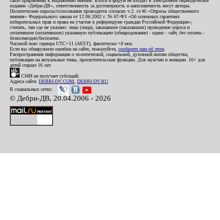
сайте приравнены к выражению мнения. Блоги и форум не входят в электронное периодическое
издание «Дебри-ДВ», ответственность за достоверность и наполняемость несут авторы.
Политические опросы/голосования проводятся согласно ч.2. ст.46 «Опросы общественного
мнения» Федерального закона от 12.06.2002 г. № 67-ФЗ «Об основных гарантиях
избирательных прав и права на участие в референдуме граждан Российской Федерации»;
считать, там где не указано: лицо (лица), заказавшее (заказавших) проведение опроса и
оплатившее (оплативших) указанную публикацию (обнародование) - едино - сайт, без оплаты -
безвозмездно/бесплатно.
Часовой пояс сервера UTC+11 (AEST), фактически +8 мск.
Если вы обнаружили ошибки на сайте, пожалуйста,
сообщите нам об этом
.
Распространение информации о политической, социальной, духовной жизни общества,
публикации на актуальные темы, просветительские функции. Для мужчин и женщин. 16+ для
детей старше 16 лет.
СМИ не получает субсидий.
Адреса сайта:
DEBRI-DV.COM
,
DEBRI-DV.RU
.
В социальных сетях:
© Дебри-ДВ, 20.04.2006 - 2026