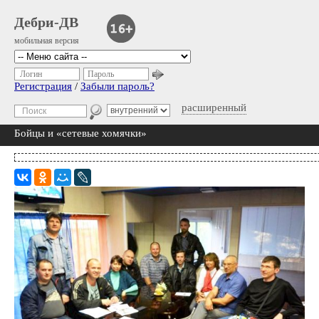
Дебри-ДВ
мобильная версия
Логин
Пароль
Регистрация
/
Забыли пароль?
расширенный
Бойцы и «сетевые хомячки»