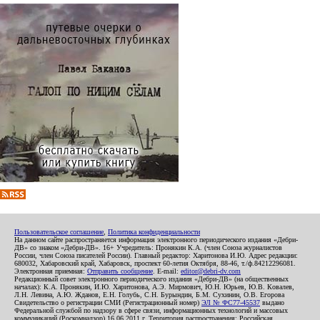
Пользовательское соглашение
,
Политика конфиденциальности
На данном сайте распространяется информация электронного периодического издания «Дебри-
ДВ» со знаком «Дебри-ДВ». 16+ Учредитель: Пронякин К.А. (член Союза журналистов
России, член Союза писателей России). Главный редактор: Харитонова И.Ю. Адрес редакции:
680032, Хабаровский край, Хабаровск, проспект 60-летия Октября, 88-46, т./ф.84212296081.
Электронная приемная:
Отправить сообщение
. E-mail:
editor@debri-dv.com
Редакционный совет электронного периодического издания «Дебри-ДВ» (на общественных
началах): К.А. Пронякин, И.Ю. Харитонова, А.Э. Мирмович, Ю.Н. Юрьев, Ю.В. Ковалев,
Л.Н. Левина, А.Ю. Жданов, Е.Н. Голубь, С.Н. Бурындин, Б.М. Сухинин, О.В. Егорова
Свидетельство о регистрации СМИ (Регистрационный номер)
ЭЛ № ФС77-45537
выдано
Федеральной службой по надзору в сфере связи, информационных технологий и массовых
коммуникаций (Роскомнадзор) 16.06.2011 г. Территория распространения: Российская