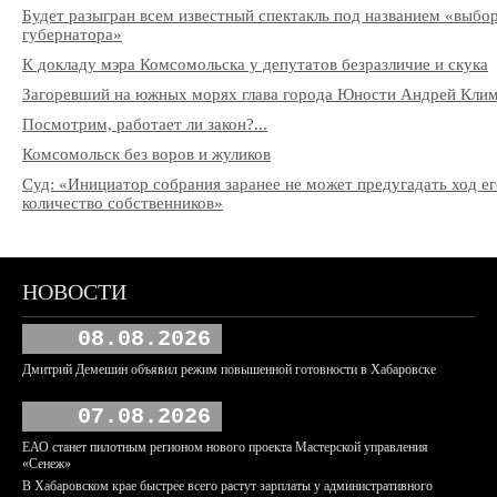
Будет разыгран всем известный спектакль под названием «выбо
губернатора»
К докладу мэра Комсомольска у депутатов безразличие и скука
Загоревший на южных морях глава города Юности Андрей Клим
Посмотрим, работает ли закон?...
Комсомольск без воров и жуликов
Суд: «Инициатор собрания заранее не может предугадать ход ег
количество собственников»
НОВОСТИ
08.08.2026
Дмитрий Демешин объявил режим повышенной готовности в Хабаровске
07.08.2026
ЕАО станет пилотным регионом нового проекта Мастерской управления
«Сенеж»
В Хабаровском крае быстрее всего растут зарплаты у административного