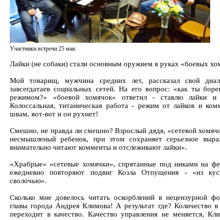
Участники встречи 25 мая.
Лайки (не собаки) стали основным оружием в руках «боевых хо
Мой товарищ, мужчина средних лет, рассказал свой ди
завсегдатаев социальных сетей. На его вопрос: «как ты бор
режимом?» «боевой хомячок» ответил - ставлю лайки и
Колоссальная, титаническая работа - режим от лайков и ко
швам, вот-вот и он рухнет!
Смешно, не правда ли смешно? Взрослый дядя, «сетевой хомячо
несмышленый ребенок, при этом сохраняет серьезное выра
внимательно читают комменты и отслеживают лайки».
«Храбрые» «сетевые хомячки», спрятанные под никами на фе
ежедневно повторяют подвиг Козла Отпущения - «из кус
сволочью».
Сколько мне довелось читать оскорблений в нецензурной ф
главы города Андрея Климова! А результат где? Количество в
переходит в качество. Качество управления не меняется, Кл