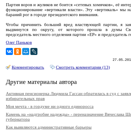
Партия воров и жуликов не боится «сетевых хомячков», её инте
функционирование «вертикали власти». Эту «вертикаль» мы н
бараний рог в городе президентского внимания.
Чтобы причинить больший вред властвующей партии, я зая
выдвинутся по округу, от которого прошла в думы Све
председатель местного отделения партии «ЕР» и председатель 
Олег Паньков
27.05.201
Комментировать
Смотреть комментарии (13)
Другие материалы автора
Активная пенсионерка Людмила Гассан обратилась в суд с заяв
избирательных прав
Моя мечта - в гордуме ни одного единоросса
Камень на «надгробие надежды» - переназначение Вячеслава Ш
губернатора
Как выявляются административные барьеры