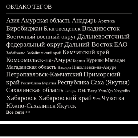
ОБЛАКО ТЕГОВ
Азия
Амурская область
Анадырь
Арктика
Биробиджан
Владивосток
Благовещенск
Дальневосточный
Восточный военный округ
федеральный округ
Дальний Восток
ЕАО
Камчатский край
Забайкалье
Забайкальский край
Комсомольск-на-Амуре
Магадан
Курилы
Корякия
Магаданская область
Николаевск-на-Амуре
Находка
Приморский
Петропавловск-Камчатский
край
Республика Саха (Якутия)
Республика Бурятия
Сахалинская область
ТОФ
Тында
Улан-Удэ
Уссурийск
Сибирь
Хабаровск
Хабаровский край
Чукотка
Чита
Южно-Сахалинск
Якутск
Все теги >>