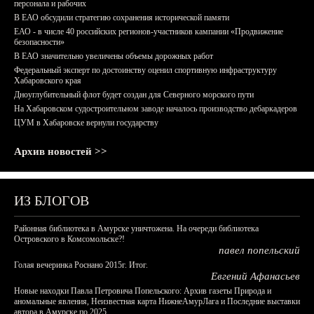
персонала и рабочих
В ЕАО обсудили стратегию сохранения исторической памяти
ЕАО - в числе 40 российских регионов-участников кампании «Продвижение
безопасности»
В ЕАО значительно увеличены объемы дорожных работ
Федеральный эксперт по достоинству оценил спортивную инфраструктуру
Хабаровского края
Дноуглубительный флот будет создан для Северного морского пути
На Хабаровском судостроительном заводе началось производство дебаркадеров
ЦУМ в Хабаровске вернули государству
Архив новостей >>
ИЗ БЛОГОВ
Районная библиотека в Амурске уничтожена. На очереди библиотека
Островского в Комсомольске?!
павел попельский
Голая вечеринка Роснано 2015г. Итог.
Евгений Афанасьев
Новые находки Павла Петровича Попельского: Архив газеты Природа и
аномальные явления, Неизвестная карта НижнеАмурЛага и Последние выставки
автора в Амурске по 2025