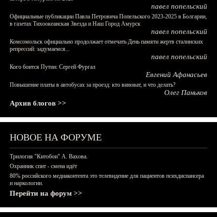
павел попельский
Официальные публикации Павла Петровича Попельского 2023-2025 в Болгарии,
в газетах Тихоокеанская Звезда и Наш Город Амурск
павел попельский
Комсомольск официально продолжает отмечать День памяти жертв сталинских
репрессий: задумаемся...
павел попельский
Кого боится Путин: Сергей Фургал
Евгений Афанасьев
Повышение платы в автобусах за проезд: кто виноват, и что делать?
Олег Паньков
Архив блогов >>
НОВОЕ НА ФОРУМЕ
Трилогия "Китобои" А. Вахова.
Охранник спит - смена идёт
80% российского медиаконтента это телевидение для пациентов психдиспансера
и наркологии.
Перейти на форум >>