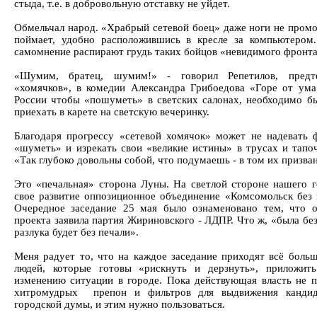
стыда, т.е. в добровольную отставку не уйдет.
Обмельчал народ. «Храбрый сетевой боец» даже ноги не промо
поймает, удобно расположившись в кресле за компьютером.
самомнение распирают грудь таких бойцов «невидимого фронта
«Шумим, братец, шумим!» - говорил Репетилов, предт
«хомячков», в комедии Александра Грибоедова «Горе от ума
России чтобы «пошуметь» в светских салонах, необходимо б
приехать в карете на светскую вечеринку.
Благодаря прогрессу «сетевой хомячок» может не надевать 
«шуметь» и изрекать свои «великие истины» в трусах и тапоч
«Так глубоко довольны собой, что подумаешь - в том их призван
Это «печальная» сторона Луны. На светлой стороне нашего 
свое развитие оппозиционное объединение «Комсомольск без 
Очередное заседание 25 мая было ознаменовано тем, что о
проекта заявила партия Жириновского - ЛДПР. Что ж, «была бе
разлука будет без печали».
Меня радует то, что на каждое заседание приходят всё бол
людей, которые готовы «рискнуть и дерзнуть», приложит
изменению ситуации в городе. Пока действующая власть не 
хитромудрых препон и фильтров для выдвижения кандид
городской думы, и этим нужно пользоваться.