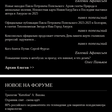
Евгений Афанасьев
Новые находки Павла Петровича Попельского: Архив газеты Природа и
аномальные явления, Неизвестная карта НижнеАмурЛага и Последние выставки
автора в Амурске по 2025
павел попельский
Официальные публикации Павла Петровича Попельского 2023-2025 в Болгарии,
в газетах Тихоокеанская Звезда и Наш Город Амурск
павел попельский
Комсомольск официально продолжает отмечать День памяти жертв сталинских
репрессий: задумаемся...
павел попельский
Кого боится Путин: Сергей Фургал
Евгений Афанасьев
Повышение платы в автобусах за проезд: кто виноват, и что делать?
Олег Паньков
Архив блогов >>
НОВОЕ НА ФОРУМЕ
Трилогия "Китобои" А. Вахова.
Охранник спит - смена идёт
80% российского медиаконтента это телевидение для пациентов психдиспансера
и наркологии.