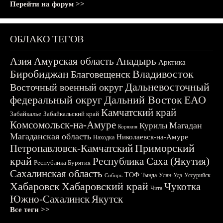
Перейти на форум >>
ОБЛАКО ТЕГОВ
Азия
Амурская область
Анадырь
Арктика
Биробиджан
Владивосток
Благовещенск
Дальневосточный
Восточный военный округ
федеральный округ
Дальний Восток
ЕАО
Камчатский край
Забайкалье
Забайкальский край
Комсомольск-на-Амуре
Магадан
Курилы
Корякия
Магаданская область
Николаевск-на-Амуре
Находка
Приморский
Петропавловск-Камчатский
край
Республика Саха (Якутия)
Республика Бурятия
Сахалинская область
ТОФ
Тында
Улан-Удэ
Уссурийск
Сибирь
Хабаровск
Хабаровский край
Чукотка
Чита
Южно-Сахалинск
Якутск
Все теги >>