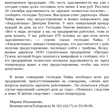
выпущенную продукцию. «Но часть задолженности мы уже п
сегодня сумма долга составила чуть менее 4 млн руб. Рассчит
20 сентября задолженность по зарплате полностью погасим»,
сообщить господин Тугунов. Выслушав ответ директора «Вым
Чайка вынес ему предостережение и вызвал генерального ди
«Амурлитмаш» Дмитрия Тенетко. У него генеральный прокур
каждый ли день он ест. Господин Тенетко виновато ответил, 
«Вот и люди, которые у вас на предприятии работают, тоже х
день кушать. У вас работает 470 человек, но при этом почти
задолженности», — сурово сказал господин Чайка. Г
«Амурлитмаша» заверил генпрокурора, что рассчитается с рабо
получив предостережение, поспешил сойти с трибуны. Вслед
вызван директор ООО строительное предприятие «Прогрес
Гузеев, который бодро подошел к микрофону и сообщил, что 1 
его предприятии полностью погашена задолженность по зарпл
генпрокурор вынес и ему предостережение, чтобы «вы этог
допускали».
В конце совещания господин Чайка пообещал всем рук
предприятий, присутствовавшим на совещании, «лично кон
вопросы выплаты зарплаты работникам». Он попытался убедит
случае нарушений «доведет дело до суда». «Поверьте, следств
и знаю. И люблю следствие» - сказал генпрокурор.
Марина Ильющенко,
Коммерсантъ(Хабаровск) № 162 (4217) от 03.09.09.