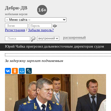
Дебри-ДВ
мобильная версия
Логин
Пароль
Регистрация
/
Забыли пароль?
расширенный
Юрий Чайка пригрозил дальневосточным директорам судом
За задержку зарплат подчиненным