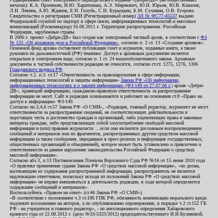
началах): К.А. Пронякин, И.Ю. Харитонова, А.Э. Мирмович, Ю.Н. Юрьев, Ю.В. Ковалев,
Л.Н. Левина, А.Ю. Жданов, Е.Н. Голубь, С.Н. Бурындин, Б.М. Сухинин, О.В. Егорова
Свидетельство о регистрации СМИ (Регистрационный номер)
ЭЛ № ФС77-45537
выдано
Федеральной службой по надзору в сфере связи, информационных технологий и массовых
коммуникаций (Роскомнадзор) 16.06.2011 г. Территория распространения: Российская
Федерация, зарубежные страны.
В 2006 г. проект «Дебри-ДВ» был создан как электронный частный архив, в соответствии с
ФЗ
№ 125 «Об архивном деле в Российской Федерации»
, согласно п. 2 ст. 13 «Создание архивов».
Основной фонд архива составляют публикации газет и журналов, изданные книги, а также
рукописи по дальневосточной (РФ) тематике. Доступ к архивным документам является
открытым в электронном виде, согласно п. 1 ст. 24 вышеобозначенного закона. Архивные
документы к частной собственности редакции не относятся, согласно ст.ст. 1275, 1276, 1306
Гражданского кодекса РФ
.
Согласно ч.2. п.3. ст.17 «Ответственность за правонарушения в сфере информации,
информационных технологий и защиты информации»
Закона РФ «Об информации,
информационных технологиях и о защите информации» (ФЗ-149 от 27.07.06 г.)
архив «Дебри-
ДВ», хранящий информацию, гражданско-правовую ответственность за распространение
информации не несет. Сайт и редакция основываются и работают на основании ст.8 «Право на
доступ к информации» ФЗ-149.
Согласно пп.3,4,6 ст.57 Закона РФ «О СМИ», «Редакция, главный редактор, журналист не несут
ответственности за распространение сведений, не соответствующих действительности и
порочащих честь и достоинство граждан и организаций, либо ущемляющих права и законные
интересы граждан, либо представляющих собой злоупотребление свободой массовой
информации и (или) правами журналиста: ...если они являются дословным воспроизведением
сообщений и материалов или их фрагментов, распространенных другим средством массовой
информации (а также сообщения, переданные в пресс-релизах и информация государственных,
общественных организаций и объединений), которое может быть установлено и привлечено к
ответственности за данное нарушение законодательства Российской Федерации о средствах
массовой информации».
Согласно абз.3, п.13 Постановления Пленума Верховного Суда РФ №16 от 15 июня 2010 года
«О практике применения судами Закона РФ «О средствах массовой информации», «по делам,
вытекающим из содержания распространенной информации, распространитель не является
надлежащим ответчиком, поскольку исходя из положений Закона РФ «О средствах массовой
информации» не вправе вмешиваться в деятельность редакции, в ходе которой определяется
содержание сообщений и материалов».
Воспользуйтесь «Правом на ответ» (ст.46 Закона РФ «О СМИ»).
«В соответствии с положением ч.3 ст.196 ГПК РФ, обязанность компенсации морального вреда
подлежит возложению на авторов, а по опубликованию опровержения, в порядке ч.2 ст.152 ГК
РФ - на учредителя и главного редактор», - из апелляционного определения Хабаровского
краевого суда от 22.08.2012 г. (дело №33-5325/2012) председательствующего И.И.Куликовой,