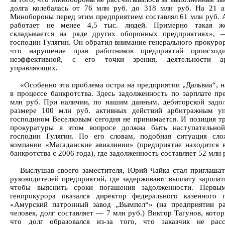
долга колебалась от 76 млн руб. до 318 млн руб. На 21 а
Минобороны перед этим предприятием составлял 61 млн руб. А
работает не менее 4,5 тыс. людей. Примерно такая ж
складывается на ряде других оборонных предприятиях», —
господин Гулягин. Он обратил внимание генерального прокурор
что нарушение прав работников предприятий происход
неэффективной, с его точки зрения, деятельности а
управляющих.
«Особенно эта проблема остра на предприятии „Дальвиа“, 
в процессе банкротства. Здесь задолженность по зарплате пр
млн руб. При наличии, по нашим данным, дебиторской задо
размере 100 млн руб. активных действий арбитражным у
господином Веселковым сегодня не принимается. И позиция т
прокуратуры в этом вопросе должна быть наступательной
господин Гулягин. По его словам, подобная ситуация сло
компании «Магаданские авиалинии» (предприятие находится 
банкротства с 2006 года), где задолженность составляет 52 млн 
Выслушав своего заместителя, Юрий Чайка стал приглашат
руководителей предприятий, где задерживают выплату зарплаты
чтобы выяснить сроки погашения задолженности. Первы
генпрокурора оказался директор федерального казенного 
«Амурский патронный завод „Вымпел“» (на предприятии ра
человек, долг составляет — 7 млн руб.) Виктор Тагунов, кото
что долг образовался из-за того, что заказчик не расс