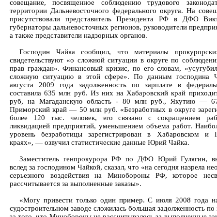
совещание, посвященное соблюдению трудового законодат
территории Дальневосточного федерального округа. На сове
присутствовали представитель Президента РФ в ДФО Вик
губернаторы дальневосточных регионов, руководители предприя
а также представители надзорных органов.
Господин Чайка сообщил, что материалы прокурорски
свидетельствуют «о сложной ситуации в округе по соблюден
прав граждан». Финансовый кризис, по его словам, «усугубил
сложную ситуацию в этой сфере». По данным господина Ч
августа 2009 года задолженность по зарплате в федераль
составила 635 млн руб. Из них на Хабаровский край приходи
руб, на Магаданскую область - 80 млн руб., Якутию — 67
Приморский край — 50 млн руб. «Безработных в округе зарег
более 120 тыс. человек, это связано с сокращением раб
ликвидацией предприятий, уменьшением объема работ. Наибо
уровень безработицы зарегистрирован в Хабаровском и 
краях», — озвучил статистические данные Юрий Чайка.
Заместитель генпрокурора РФ по ДФО Юрий Гулягин, в
вслед за господином Чайкой, сказал, что «на сегодня назрела н
серьезного воздействия на Минобороны РФ, которое несв
рассчитывается за выполненные заказы».
«Могу привести только один пример. С июля 2008 года 
судостроительном заводе сложилась большая задолженность по 
за того, что Минобороны не рассчитывалось за выполненные за