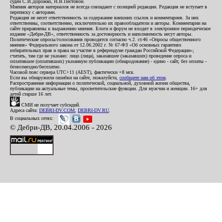
судей С.И.Дорожко, Н.В.Пестовой.
Мнения авторов материалов не всегда совпадают с позицией редакции. Редакция не вступает в
переписку с авторами.
Редакция не несет ответственность за содержание внешних ссылок и комментариев. За них
ответственны, соответственно, исключительно их правообладатели и авторы. Комментарии на
сайте приравнены к выражению мнения. Блоги и форум не входят в электронное периодическое
издание «Дебри-ДВ», ответственность за достоверность и наполняемость несут авторы.
Политические опросы/голосования проводятся согласно ч.2. ст.46 «Опросы общественного
мнения» Федерального закона от 12.06.2002 г. № 67-ФЗ «Об основных гарантиях
избирательных прав и права на участие в референдуме граждан Российской Федерации»;
считать, там где не указано: лицо (лица), заказавшее (заказавших) проведение опроса и
оплатившее (оплативших) указанную публикацию (обнародование) - едино - сайт, без оплаты -
безвозмездно/бесплатно.
Часовой пояс сервера UTC+11 (AEST), фактически +8 мск.
Если вы обнаружили ошибки на сайте, пожалуйста,
сообщите нам об этом
.
Распространение информации о политической, социальной, духовной жизни общества,
публикации на актуальные темы, просветительские функции. Для мужчин и женщин. 16+ для
детей старше 16 лет.
СМИ не получает субсидий.
Адреса сайта:
DEBRI-DV.COM
,
DEBRI-DV.RU
.
В социальных сетях:
© Дебри-ДВ, 20.04.2006 - 2026