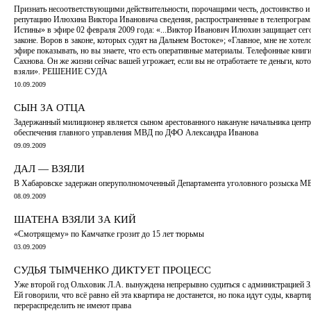
Признать несоответствующими действительности, порочащими честь, достоинство 
репутацию Илюхина Виктора Ивановича сведения, распространенные в телепрогра
Истины» в эфире 02 февраля 2009 года: «...Виктор Иванович Илюхин защищает сег
законе. Воров в законе, которых судят на Дальнем Востоке»; «Главное, мне не хотело
эфире показывать, но вы знаете, что есть оперативные материалы. Телефонные книг
Сахнова. Он же жизни сейчас вашей угрожает, если вы не отработаете те деньги, кот
взяли». РЕШЕНИЕ СУДА
10.09.2009
СЫН ЗА ОТЦА
Задержанный милиционер является сыном арестованного накануне начальника цент
обеспечения главного управления МВД по ДФО Александра Иванова
09.09.2009
ДАЛ — ВЗЯЛИ
В Хабаровске задержан оперуполномоченный Департамента уголовного розыска 
08.09.2009
ШАТЕНА ВЗЯЛИ ЗА КИЙ
«Смотрящему» по Камчатке грозит до 15 лет тюрьмы
03.09.2009
СУДЬЯ ТЫМЧЕНКО ДИКТУЕТ ПРОЦЕСС
Уже второй год Ольховик Л.А. вынуждена непрерывно судиться с администрацией 
Ей говорили, что всё равно ей эта квартира не достанется, но пока идут суды, кварти
перераспределить не имеют права