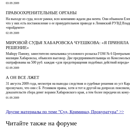
03.09.2009
ПРАВООХРЕНИТЕЛЬНЫЕ ОРГАНЫ
На выходе из суда, возле рамки, всю компанию ждали два мента. Они объявили Елен
что у них есть постановление о ее принудительном приводе в Ленинский РУВД Влад
«пройдемте»
02.09.2009
МИРОВОЙ СУДЬЯ ХАБАРОВСКА ЧУЕШКОВА: «Я ПРИНЯЛА
РЕШЕНИЕ»
Майору Панову, заместителю начальника уголовного розыска ГОМ № 6 Центрально
милиции Хабаровска, объявлен выговор. Две предпринимательницы из Комсомольс
оштрафованы на 500 руб. каждая «для предотвращения подобных действий впредь»
02.09.2009
А ОН ВСЕ ЛЖЕТ
31 августа 2009 года, несмотря на выводы следствия и судебные решения из уст Кар
прозвучало, что они с Б. Резником правы, хотя и тот и другой на допросах пояснили,
доказательств сбора денег ворами Хабаровского края, а тем более передачи их кому
01.09.2009
Другие материалы по теме "Суд, Криминал, Прокуратура" >>
Читайте также на форуме