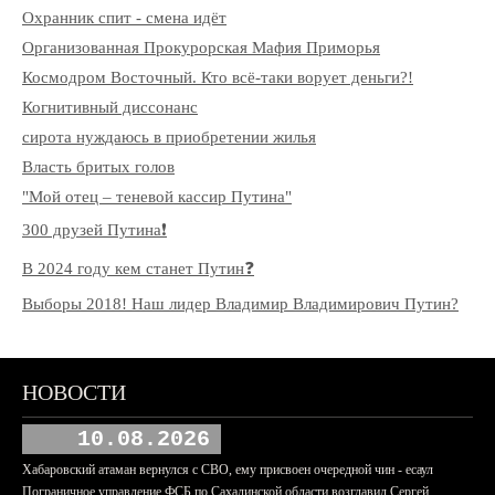
Охранник спит - смена идёт
Организованная Прокурорская Мафия Приморья
Космодром Восточный. Кто всё-таки ворует деньги?!
Когнитивный диссонанс
сирота нуждаюсь в приобретении жилья
Власть бритых голов
"Мой отец – теневой кассир Путина"
300 друзей Путина❗️
В 2024 году кем станет Путин❓
Выборы 2018! Наш лидер Владимир Владимирович Путин?
НОВОСТИ
10.08.2026
Хабаровский атаман вернулся с СВО, ему присвоен очередной чин - есаул
Пограничное управление ФСБ по Сахалинской области возглавил Сергей