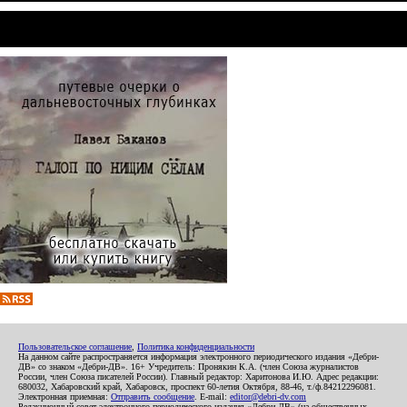
Пользовательское соглашение
,
Политика конфиденциальности
На данном сайте распространяется информация электронного периодического издания «Дебри-
ДВ» со знаком «Дебри-ДВ». 16+ Учредитель: Пронякин К.А. (член Союза журналистов
России, член Союза писателей России). Главный редактор: Харитонова И.Ю. Адрес редакции:
680032, Хабаровский край, Хабаровск, проспект 60-летия Октября, 88-46, т./ф.84212296081.
Электронная приемная:
Отправить сообщение
. E-mail:
editor@debri-dv.com
Редакционный совет электронного периодического издания «Дебри-ДВ» (на общественных