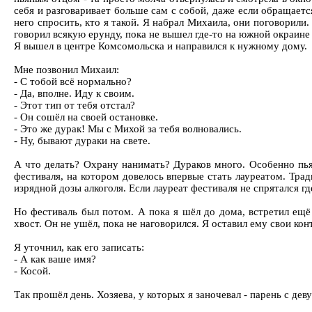
себя и разговаривает больше сам с собой, даже если обращаетс
него спросить, кто я такой. Я набрал Михаила, они поговорили
говорил всякую ерунду, пока не вышел где-то на южной окраине
Я вышел в центре Комсомольска и направился к нужному дому.
Мне позвонил Михаил:
- С тобой всё нормально?
- Да, вполне. Иду к своим.
- Этот тип от тебя отстал?
- Он сошёл на своей остановке.
- Это же дурак! Мы с Михой за тебя волновались.
- Ну, бывают дураки на свете.
А что делать? Охрану нанимать? Дураков много. Особенно пьян
фестиваля, на котором довелось впервые стать лауреатом. Тра
изрядной дозы алкоголя. Если лауреат фестиваля не спрятался гд
Но фестиваль был потом. А пока я шёл до дома, встретил ещё 
хвост. Он не ушёл, пока не наговорился. Я оставил ему свои кон
Я уточнил, как его записать:
- А как ваше имя?
- Косой.
Так прошёл день. Хозяева, у которых я заночевал - парень с д