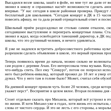
Высадился возле школы, зашёл в фойе, но мне тут же дали от в
звонил в школу и спрашивал насчёт возможности сделать анон
впервые. "У нас сегодня в школе районная проверка. Приедут л
бесплатный для школьников. "Сегодня концерт в ДК в 15 часов
повесить афишу, но та дала резкий отрицательный ответ и посмо
Школьный приём раздосадовал не столько самим отказом, ск
сегодняшнее выступление и переиграть концертные планы. Стал
звонил и ждал, когда освободится тамошний директор, в ДК по
школы, что это рутинный человек, и нечего удивляться.
Я уже не надеялся встретить добросовестного работника культ
разрешили сделать объявление в школе, это верный признак пров
Теперь появилось время до начала, можно сильно не волноват
сам родом с деревни Ачан. Его интересовала тема музыки. Когда
что-нибудь спеть. Пел ему "Сенкурэ", потом он попросил испо
него был ребёнок-инвалид, который прожил до 18 лет и умер от 
думал. Что у него там в голове было? Может, считал себя обузой 
На дневной концерт пришли чуть более 20 человек, среди котор
укажет перст". Восприятие в целом вялое. Вторая половина дня 
Стоит отдельно сказать про Михаила, который всё устроил в это
по жизни. И хотя Михаил уже в годах, хотя жизнь его испытала, 
слова от чистого сердца. И это не лесть с его стороны, а мора