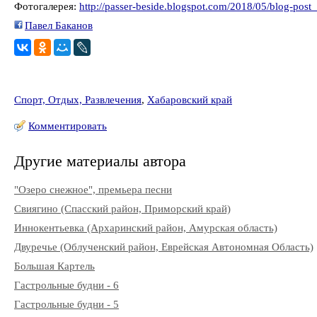
Фотогалерея:
http://passer-beside.blogspot.com/2018/05/blog-post
Павел Баканов
Спорт, Отдых, Развлечения
,
Хабаровский край
Комментировать
Другие материалы автора
"Озеро снежное", премьера песни
Свиягино (Спасский район, Приморский край)
Иннокентьевка (Архаринский район, Амурская область)
Двуречье (Облученский район, Еврейская Автономная Область)
Большая Картель
Гастрольные будни - 6
Гастрольные будни - 5