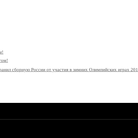
м!
гом!
нил сборную России от участия в зимних Олимпийских играх 2018