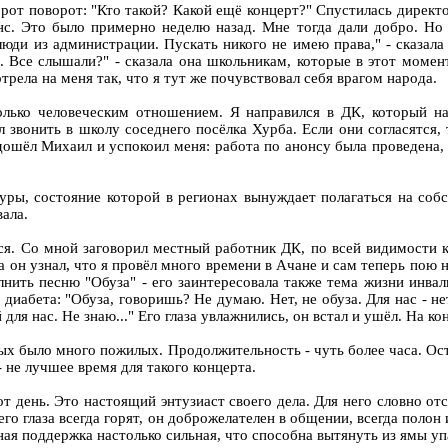
орот поворот: "Кто такой? Какой ещё концерт?" Спустилась дирек
с. Это было примерно неделю назад. Мне тогда дали добро. Но 
юди из администрации. Пускать никого не имею права," - сказала д
. Все слышали?" - сказала она школьникам, которые в этот момен
трела на меня так, что я тут же почувствовал себя врагом народа.
олько человеческим отношением. Я направился в ДК, который на
 звонить в школу соседнего посёлка Хурба. Если они согласятся, 
дошёл Михаил и успокоил меня: работа по анонсу была проведена, 
уры, состояние которой в регионах вынуждает полагаться на соб
ала.
ься. Со мной заговорил местный работник ДК, по всей видимости 
 он узнал, что я провёл много времени в Ачане и сам теперь пою 
лнить песню "Обуза" - его заинтересовала также тема жизни инвал
диабета: "Обуза, говоришь? Не думаю. Нет, не обуза. Для нас - нет
для нас. Не знаю..." Его глаза увлажнились, он встал и ушёл. На ко
ых было много пожилых. Продолжительность - чуть более часа. Ос
- не лучшее время для такого концерта.
т день. Это настоящий энтузиаст своего дела. Для него словно от
его глаза всегда горят, он доброжелателен в общении, всегда полон
льная поддержка настолько сильная, что способна вытянуть из ямы у