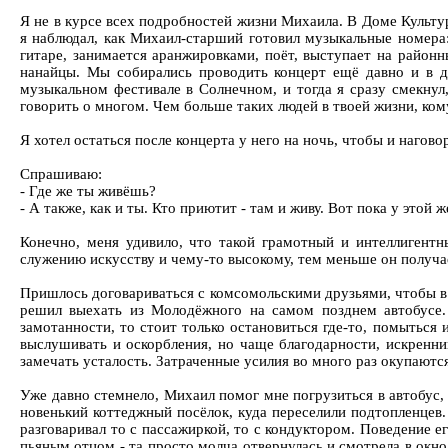
Я не в курсе всех подробностей жизни Михаила. В Доме Культу
я наблюдал, как Михаил-старший готовил музыкальные номера:
гитаре, занимается аранжировками, поёт, выступает на район
нанайцы. Мы собирались проводить концерт ещё давно и в д
музыкальном фестивале в Солнечном, и тогда я сразу смекнул,
говорить о многом. Чем больше таких людей в твоей жизни, ко
Я хотел остаться после концерта у него на ночь, чтобы и нагово
Спрашиваю:
- Где же ты живёшь?
- А также, как и ты. Кто приютит - там и живу. Вот пока у этой 
Конечно, меня удивило, что такой грамотный и интеллигентн
служению искусству и чему-то высокому, тем меньше он получает
Пришлось договариваться с комсомольскими друзьями, чтобы в о
решил выехать из Молодёжного на самом позднем автобусе. 
замотанности, то стоит только остановиться где-то, помыться 
выслушивать и оскорбления, но чаще благодарности, искренний
замечать усталость. Затраченные усилия во много раз окупаются
Уже давно стемнело, Михаил помог мне погрузиться в автобус,
новенький коттеджный посёлок, куда переселили подтопленцев.
разговаривал то с пассажиркой, то с кондуктором. Поведение е
пьяным отцом - та просто молча отвернулась и смотрела в окн