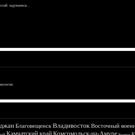
сий: задумаемся...
ркологии.
джан
Владивосток
Благовещенск
Восточный воен
Камчатский край
Комсомольск-на-Амуре
К
рай
Корякия