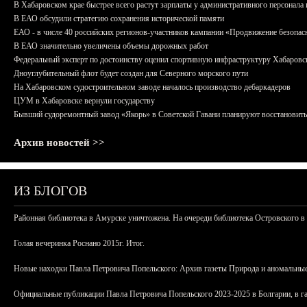
В Хабаровском крае быстрее всего растут зарплаты у административного персонала 
В ЕАО обсудили стратегию сохранения исторической памяти
ЕАО - в числе 40 российских регионов-участников кампании «Продвижение безопас
В ЕАО значительно увеличены объемы дорожных работ
Федеральный эксперт по достоинству оценил спортивную инфраструктуру Хабаровс
Дноуглубительный флот будет создан для Северного морского пути
На Хабаровском судостроительном заводе началось производство дебаркадеров
ЦУМ в Хабаровске вернули государству
Бывший судоремонтный завод «Якорь» в Советской Гавани планируют восстановить
Архив новостей >>
ИЗ БЛОГОВ
Районная библиотека в Амурске уничтожена. На очереди библиотека Островского в
Голая вечеринка Роснано 2015г. Итог.
Новые находки Павла Петровича Попельского: Архив газеты Природа и аномальные
Официальные публикации Павла Петровича Попельского 2023-2025 в Болгарии, в г