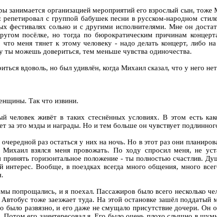
ры занимается организацией мероприятий его взрослый сын, тоже М
 репетировал с группой бабушек песни в русском-народном стиле
ных фестивалях сольно и с другими исполнителями. Мне он достат
ругом посёлке, но тогда по бюрократическим причинам концерт
 что меня тянет к этому человеку - надо делать концерт, либо н
му ты можешь довериться, тем меньше чувства одиночества.
риться вдоволь, но был удивлён, когда Михаил сказал, что у него не
женщины. Так что извини.
ый человек живёт в таких стеснённых условиях. В этом есть как
 за это мзды и награды. Но и тем больше он чувствует подлинного 
чередной раз остаться у них на ночь. Но в этот раз они планиров
Михаил взялся меня провожать. По ходу спросил меня, не уст
и принять горизонтальное положение - ты полностью счастлив. Ду
 интерес. Вообще, в поездках всегда много общения, много всег
.
 мы попрощались, и я поехал. Пассажиров было всего несколько че
 Автобус тоже заезжает туда. На этой остановке зашёл поддатый
го было развязно, и его даже не смущало присутствие дочери. Он 
о. Потом его заинтересовал я. Его было очень плохо слышно в шум