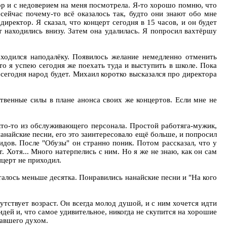
тор и с недоверием на меня посмотрела. Я-то хорошо помню, что
сейчас почему-то всё оказалось так, будто они знают обо мне
иректор. Я сказал, что концерт сегодня в 15 часов, и он будет
т находились внизу. Затем она удалилась. Я попросил вахтёршу
ходился наподалёку. Появилось желание немедленно отменить
то я успею сегодня же поехать туда и выступить в школе. Пока
сегодня народ будет. Михаил коротко высказался про директора
ственные силы в плане анонса своих же концертов. Если мне не
кто-то из обслуживающего персонала. Простой работяга-мужик,
нанайские песни, его это заинтересовало ещё больше, и попросил
идов. После "Обузы" он странно поник. Потом рассказал, что у
. Хотя... Много натерпелись с ним. Но я же не знаю, как он сам
нцерт не приходил.
талось меньше десятка. Понравились нанайские песни и "На кого
сутствует возраст. Он всегда молод душой, и с ним хочется идти
 идей и, что самое удивительное, никогда не скупится на хорошие
павшего духом.