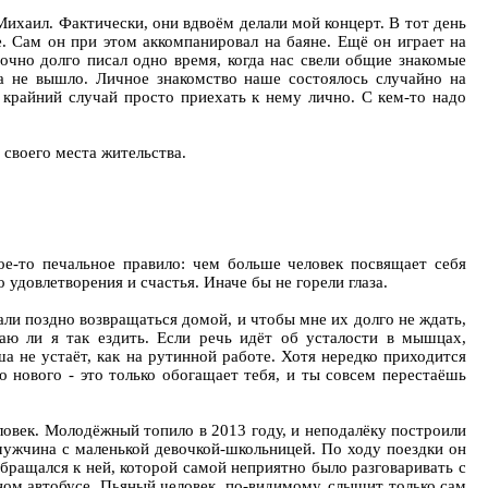
ихаил. Фактически, они вдвоём делали мой концерт. В тот день
. Сам он при этом аккомпанировал на баяне. Ещё он играет на
очно долго писал одно время, когда нас свели общие знакомые
а не вышло. Личное знакомство наше состоялось случайно на
а крайний случай просто приехать к нему лично. С кем-то надо
т своего места жительства.
ое-то печальное правило: чем больше человек посвящает себя
удовлетворения и счастья. Иначе бы не горели глаза.
али поздно возвращаться домой, и чтобы мне их долго не ждать,
аю ли я так ездить. Если речь идёт об усталости в мышцах,
ша не устаёт, как на рутинной работе. Хотя нередко приходится
о нового - это только обогащает тебя, и ты совсем перестаёшь
ловек. Молодёжный топило в 2013 году, и неподалёку построили
 мужчина с маленькой девочкой-школьницей. По ходу поездки он
обращался к ней, которой самой неприятно было разговаривать с
ном автобусе. Пьяный человек, по-видимому, слышит только сам