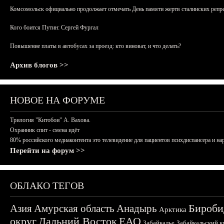
Комсомольск официально продолжает отмечать День памяти жертв сталинских репрес
Кого боится Путин: Сергей Фургал
Повышение платы в автобусах за проезд: кто виноват, и что делать?
Архив блогов >>
НОВОЕ НА ФОРУМЕ
Трилогия "Китобои" А. Вахова.
Охранник спит - смена идёт
80% российского медиаконтента это телевидение для пациентов психдиспансера и на
Перейти на форум >>
ОБЛАКО ТЕГОВ
Бироби
Азия
Амурская область
Анадырь
Арктика
округ
Дальний Восток
ЕАО
Забайкалье
Забайкальский к