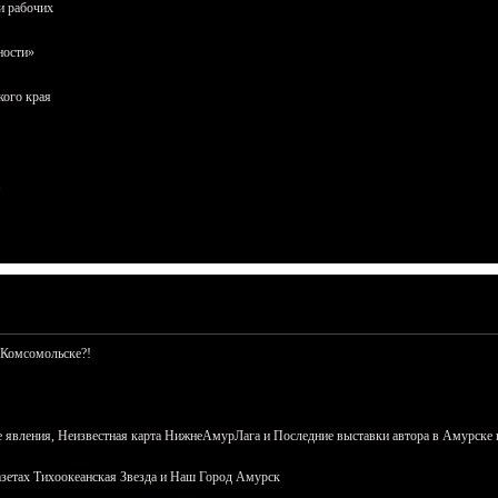
и рабочих
ности»
кого края
 Комсомольске?!
 явления, Неизвестная карта НижнеАмурЛага и Последние выставки автора в Амурске 
азетах Тихоокеанская Звезда и Наш Город Амурск