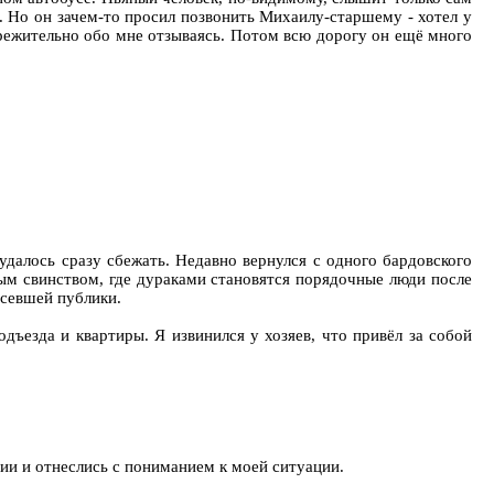
л. Но он зачем-то просил позвонить Михаилу-старшему - хотел у
ебрежительно обо мне отзываясь. Потом всю дорогу он ещё много
удалось сразу сбежать. Недавно вернулся с одного бардовского
ным свинством, где дураками становятся порядочные люди после
косевшей публики.
дъезда и квартиры. Я извинился у хозяев, что привёл за собой
ции и отнеслись с пониманием к моей ситуации.