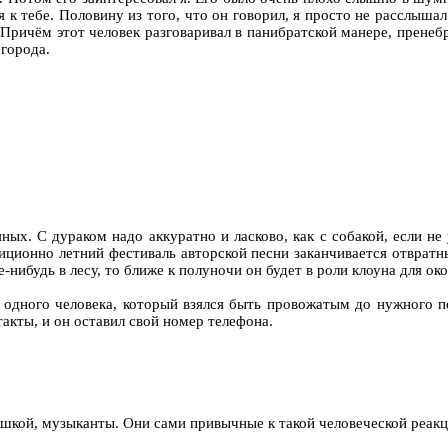
я к тебе. Половину из того, что он говорил, я просто не расслыша
. Причём этот человек разговаривал в панибратской манере, прен
 города.
ых. С дураком надо аккуратно и ласково, как с собакой, если не 
диционно летний фестиваль авторской песни заканчивается отврат
е-нибудь в лесу, то ближе к полуночи он будет в роли клоуна для о
одного человека, который взялся быть провожатым до нужного по
такты, и он оставил свой номер телефона.
евушкой, музыканты. Они сами привычные к такой человеческой реак