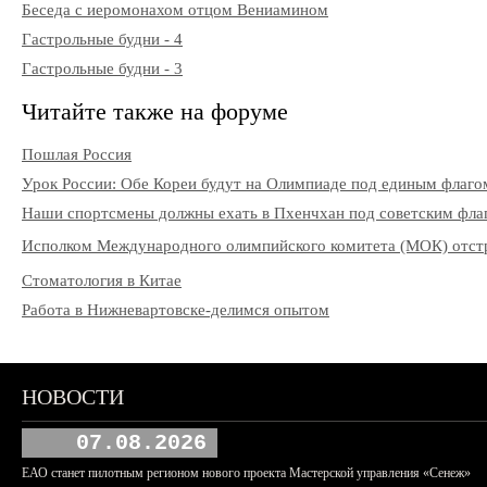
Беседа с иеромонахом отцом Вениамином
Гастрольные будни - 4
Гастрольные будни - 3
Читайте также на форуме
Пошлая Россия
Урок России: Обе Кореи будут на Олимпиаде под единым флаго
Наши спортсмены должны ехать в Пхенчхан под советским фла
Исполком Международного олимпийского комитета (МОК) отстра
Стоматология в Китае
Работа в Нижневартовске-делимся опытом
НОВОСТИ
07.08.2026
ЕАО станет пилотным регионом нового проекта Мастерской управления «Сенеж»