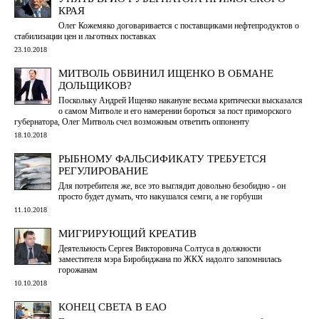
КРАЯ
Олег Кожемяко договаривается с поставщиками нефтепродуктов о
стабилизации цен и льготных поставках
23.10.2018
МИТВОЛЬ ОБВИНИЛ ИЩЕНКО В ОБМАНЕ
ДОЛЬЩИКОВ?
Поскольку Андрей Ищенко накануне весьма критически высказался
о самом Митволе и его намерении бороться за пост приморского
губернатора, Олег Митволь счел возможным ответить оппоненту
18.10.2018
РЫБНОМУ ФАЛЬСИФИКАТУ ТРЕБУЕТСЯ
РЕГУЛИРОВАНИЕ
Для потребителя же, все это выглядит довольно безобидно - он
просто будет думать, что накушался семги, а не горбуши
11.10.2018
МИГРИРУЮЩИЙ КРЕАТИВ
Деятельность Сергея Викторовича Солтуса в должности
заместителя мэра Биробиджана по ЖКХ надолго запомнилась
горожанам
10.10.2018
КОНЕЦ СВЕТА В ЕАО