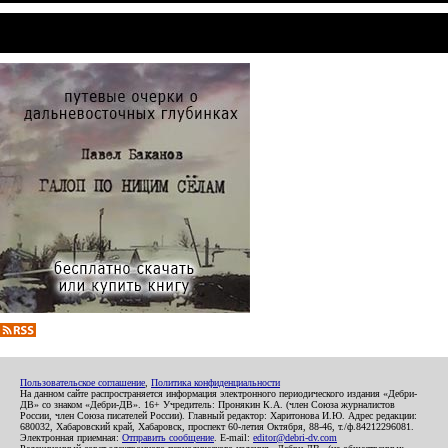
Пользовательское соглашение
,
Политика конфиденциальности
На данном сайте распространяется информация электронного периодического издания «Дебри-
ДВ» со знаком «Дебри-ДВ». 16+ Учредитель: Пронякин К.А. (член Союза журналистов
России, член Союза писателей России). Главный редактор: Харитонова И.Ю. Адрес редакции:
680032, Хабаровский край, Хабаровск, проспект 60-летия Октября, 88-46, т./ф.84212296081.
Электронная приемная:
Отправить сообщение
. E-mail:
editor@debri-dv.com