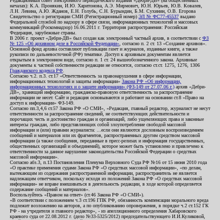
Редакционный совет электронного периодического издания «Дебри-ДВ» (на общественных
началах): К.А. Пронякин, И.Ю. Харитонова, А.Э. Мирмович, Ю.Н. Юрьев, Ю.В. Ковалев,
Л.Н. Левина, А.Ю. Жданов, Е.Н. Голубь, С.Н. Бурындин, Б.М. Сухинин, О.В. Егорова
Свидетельство о регистрации СМИ (Регистрационный номер)
ЭЛ № ФС77-45537
выдано
Федеральной службой по надзору в сфере связи, информационных технологий и массовых
коммуникаций (Роскомнадзор) 16.06.2011 г. Территория распространения: Российская
Федерация, зарубежные страны.
В 2006 г. проект «Дебри-ДВ» был создан как электронный частный архив, в соответствии с
ФЗ
№ 125 «Об архивном деле в Российской Федерации»
, согласно п. 2 ст. 13 «Создание архивов».
Основной фонд архива составляют публикации газет и журналов, изданные книги, а также
рукописи по дальневосточной (РФ) тематике. Доступ к архивным документам является
открытым в электронном виде, согласно п. 1 ст. 24 вышеобозначенного закона. Архивные
документы к частной собственности редакции не относятся, согласно ст.ст. 1275, 1276, 1306
Гражданского кодекса РФ
.
Согласно ч.2. п.3. ст.17 «Ответственность за правонарушения в сфере информации,
информационных технологий и защиты информации»
Закона РФ «Об информации,
информационных технологиях и о защите информации» (ФЗ-149 от 27.07.06 г.)
архив «Дебри-
ДВ», хранящий информацию, гражданско-правовую ответственность за распространение
информации не несет. Сайт и редакция основываются и работают на основании ст.8 «Право на
доступ к информации» ФЗ-149.
Согласно пп.3,4,6 ст.57 Закона РФ «О СМИ», «Редакция, главный редактор, журналист не несут
ответственности за распространение сведений, не соответствующих действительности и
порочащих честь и достоинство граждан и организаций, либо ущемляющих права и законные
интересы граждан, либо представляющих собой злоупотребление свободой массовой
информации и (или) правами журналиста: ...если они являются дословным воспроизведением
сообщений и материалов или их фрагментов, распространенных другим средством массовой
информации (а также сообщения, переданные в пресс-релизах и информация государственных,
общественных организаций и объединений), которое может быть установлено и привлечено к
ответственности за данное нарушение законодательства Российской Федерации о средствах
массовой информации».
Согласно абз.3, п.13 Постановления Пленума Верховного Суда РФ №16 от 15 июня 2010 года
«О практике применения судами Закона РФ «О средствах массовой информации», «по делам,
вытекающим из содержания распространенной информации, распространитель не является
надлежащим ответчиком, поскольку исходя из положений Закона РФ «О средствах массовой
информации» не вправе вмешиваться в деятельность редакции, в ходе которой определяется
содержание сообщений и материалов».
Воспользуйтесь «Правом на ответ» (ст.46 Закона РФ «О СМИ»).
«В соответствии с положением ч.3 ст.196 ГПК РФ, обязанность компенсации морального вреда
подлежит возложению на авторов, а по опубликованию опровержения, в порядке ч.2 ст.152 ГК
РФ - на учредителя и главного редактор», - из апелляционного определения Хабаровского
краевого суда от 22.08.2012 г. (дело №33-5325/2012) председательствующего И.И.Куликовой,