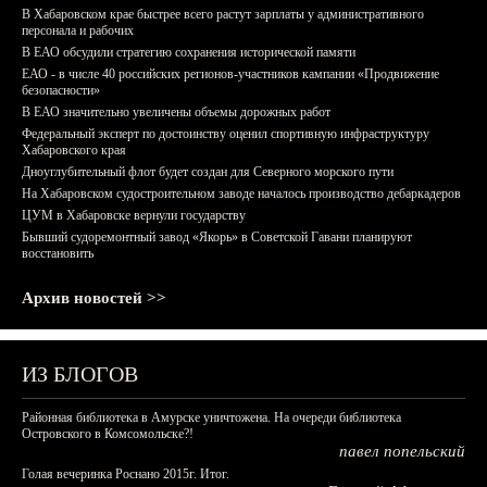
В Хабаровском крае быстрее всего растут зарплаты у административного
персонала и рабочих
В ЕАО обсудили стратегию сохранения исторической памяти
ЕАО - в числе 40 российских регионов-участников кампании «Продвижение
безопасности»
В ЕАО значительно увеличены объемы дорожных работ
Федеральный эксперт по достоинству оценил спортивную инфраструктуру
Хабаровского края
Дноуглубительный флот будет создан для Северного морского пути
На Хабаровском судостроительном заводе началось производство дебаркадеров
ЦУМ в Хабаровске вернули государству
Бывший судоремонтный завод «Якорь» в Советской Гавани планируют
восстановить
Архив новостей >>
ИЗ БЛОГОВ
Районная библиотека в Амурске уничтожена. На очереди библиотека
Островского в Комсомольске?!
павел попельский
Голая вечеринка Роснано 2015г. Итог.