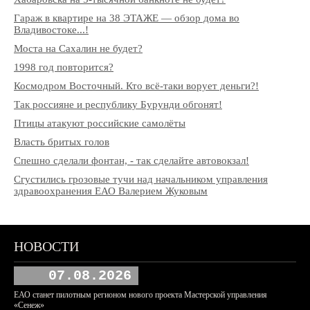
Гараж в квартире на 38 ЭТАЖЕ — обзор дома во
Владивостоке...!
Моста на Сахалин не будет?
1998 год повторится?
Космодром Восточный. Кто всё-таки ворует деньги?!
Так россияне и республику Бурунди обгонят!
Птицы атакуют российские самолёты
Власть бритых голов
Спешно сделали фонтан, - так сделайте автовокзал!
Сгустились грозовые тучи над начальником управления
здравоохранения ЕАО Валерием Жуковым
НОВОСТИ
07.08.2026
ЕАО станет пилотным регионом нового проекта Мастерской управления
«Сенеж»