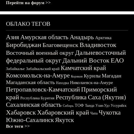
Перейти на форум >>
ОБЛАКО ТЕГОВ
Азия
Амурская область
Анадырь
Арктика
Биробиджан
Владивосток
Благовещенск
Дальневосточный
Восточный военный округ
федеральный округ
Дальний Восток
ЕАО
Камчатский край
Забайкалье
Забайкальский край
Комсомольск-на-Амуре
Магадан
Курилы
Корякия
Магаданская область
Николаевск-на-Амуре
Находка
Приморский
Петропавловск-Камчатский
край
Республика Саха (Якутия)
Республика Бурятия
Сахалинская область
ТОФ
Тында
Улан-Удэ
Уссурийск
Сибирь
Хабаровск
Хабаровский край
Чукотка
Чита
Южно-Сахалинск
Якутск
Все теги >>