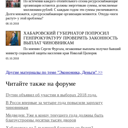
По истечении каждого отопительного сезона ресурсоснабжающие
организации остаются должны энергетикам суммы, исчисляемые
миллионами рублей. С каждым годом эти суммы увеличиваются.
Долги множатся, а ресурсоснабжающие организации меняются. Откуда «ноги
растут» у этой проблемы?
08.10.2018
ХАБАРОВСКИЙ ГУБЕРНАТОР ПОПРОСИЛ
ГЕНПРОКУРАТУРУ ПРОВЕРИТЬ ЗАКОННОСТЬ
ВЫПЛАТ ЧИНОВНИКАМ
По мнению Сергея Фургала, незаконные выплаты получил бывший
министр социальной защиты населения края Николай Цилюрик
05.10.2018
Другие материалы по теме "Экономика, Деньги" >>
Читайте также на форуме
Путин объявил об участии в выборах 2018 года.
В Росси впервые за четыре года повысили зарплату
чиновникам
Медведев: Уже к концу текущего года должны быть
благоустроены десятки тысяч дворов
Хабаровска на 5-тысячной банкноте не будет?