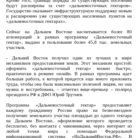
Кроме того, границы порядка 30 существующих поселений
будут расширены за счет «дальневосточных гектаров».
Государство оказывает инфраструктурную поддержку новым
и расширению уже существующих населенных пунктов на
«дальневосточных гектарах».
Сейчас на Дальнем Востоке насчитывается более 80
агломераций в рамках программы «Дальневосточный
гектар», выдано в пользование более 45,8 тыс. земельных
участков.
- Дальний Восток получил один из лучших в мире
механизмов предоставления земли. Этот механизм простой:
оформить «дальневосточный гектар» можно быстро,
практически в режиме онлайн. В рамках программы идет
большая работа, к которой придется еще много приложить
труда, чтобы она была максимально полезной людям, но она
нужна и востребована, – отметил вице-премьер – полпред
президента РФ в ДФО Юрий Трутнев.
Программа «Дальневосточный гектар» предоставляет
каждому гражданину России право на безвозмездное
получение земельного участка площадью до одного гектара
на Дальнем Востоке, оформление которого проводится
бесплатно, без контакта с чиновниками, через интернет из
любой точки мира с помощью Федеральной
информационной системы «НаДальнийВосток.РФ». В