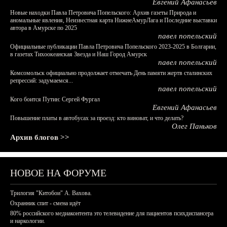
Евгений Афанасьев
Новые находки Павла Петровича Попельского: Архив газеты Природа и
аномальные явления, Неизвестная карта НижнеАмурЛага и Последние выставки
автора в Амурске по 2025
павел попельский
Официальные публикации Павла Петровича Попельского 2023-2025 в Болгарии,
в газетах Тихоокеанская Звезда и Наш Город Амурск
павел попельский
Комсомольск официально продолжает отмечать День памяти жертв сталинских
репрессий: задумаемся...
павел попельский
Кого боится Путин: Сергей Фургал
Евгений Афанасьев
Повышение платы в автобусах за проезд: кто виноват, и что делать?
Олег Паньков
Архив блогов >>
НОВОЕ НА ФОРУМЕ
Трилогия "Китобои" А. Вахова.
Охранник спит - смена идёт
80% российского медиаконтента это телевидение для пациентов психдиспансера
и наркологии.