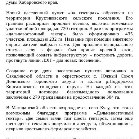
думы Хабаровского края.
Новый населенный пункт «на гектарах» образован на
территории Кругликовского сельского поселения. Его
границы расширили прошлой осенью, включив земельные
участки общей площадью 720 гектаров. В рамках программы
«дальневосточный гектар» было сформировано 435
участков, площадью 232 га. Название при помощи анкетного
опроса жители выбрали сами. Для придания официального
статуса селу в феврале был принят краевой закон,
позволяющий создать инфраструктуру – построить дороги,
протянуть линии ЛЭП – для новых поселений.
Создание еще двух населенных пунктов возможно в
Сахалинской области в окрестностях с. Южный Сокол
Долинского городского округа и вблизи р.Подорожка
Корсаковского городского округа. На каждой из этих
территорий договоры безвозмездного пользования
заключены с 279 гражданами на предоставление 304 га.
В Магаданской области возрождается село Кулу, это стало
возможным благодаря программе «Дальневосточный
гектар». Две семьи взяли там шесть гектаров, затем еще
шестьдесят гектаров получили в аренду и, объединившись,
открыли крестьянско-фермерское хозяйство.