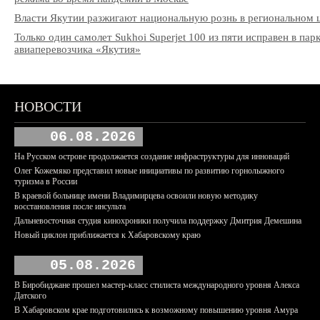
Власти Якутии разжигают национальную рознь в региональном 
Только один самолет Sukhoi Superjet 100 из пяти исправен в пар
авиаперевозчика «Якутия»
НОВОСТИ
06.08.2026
На Русском острове продолжается создание инфраструктуры для инноваций
Олег Кожемяко представил новые инициативы по развитию горнолыжного
туризма в России
В краевой больнице имени Владимирцева освоили новую методику
восстановления после инсульта
Дальневосточная студия кинохроники получила поддержку Дмитрия Демешина
Новый циклон приближается к Хабаровскому краю
05.08.2026
В Биробиджане прошел мастер-класс стилиста международного уровня Алекса
Датского
В Хабаровском крае подготовились к возможному повышению уровня Амура