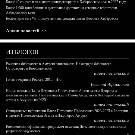
Более 40 социальных выплат проиндексируют в Хабаровском крае в 2027 году
Более 1 000 тонн бензина и дизтоплива доставили в северные территории
Хабаровского края
Бесплатную сеть Wi-Fi запустили на площади имени Ленина в Хабаровске
Архив новостей >>
ИЗ БЛОГОВ
Районная библиотека в Амурске уничтожена. На очереди библиотека
Островского в Комсомольске?!
павел попельский
Голая вечеринка Роснано 2015г. Итог.
Евгений Афанасьев
Новые находки Павла Петровича Попельского: Архив газеты Природа и
аномальные явления, Неизвестная карта НижнеАмурЛага и Последние выставки
автора в Амурске по 2025
павел попельский
Официальные публикации Павла Петровича Попельского 2023-2025 в Болгарии,
в газетах Тихоокеанская Звезда и Наш Город Амурск
павел попельский
Комсомольск официально продолжает отмечать День памяти жертв сталинских
репрессий: задумаемся...