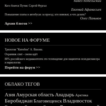
павел попельский
Кого боится Путин: Сергей Фургал
Евгений Афанасьев
Повышение платы в автобусах за проезд: кто виноват, и что делать?
Олег Паньков
Архив блогов >>
НОВОЕ НА ФОРУМЕ
Трилогия "Китобои" А. Вахова.
Охранник спит - смена идёт
80% российского медиаконтента это телевидение для пациентов психдиспансера
и наркологии.
Перейти на форум >>
ОБЛАКО ТЕГОВ
Азия
Амурская область
Анадырь
Арктика
Биробиджан
Владивосток
Благовещенск