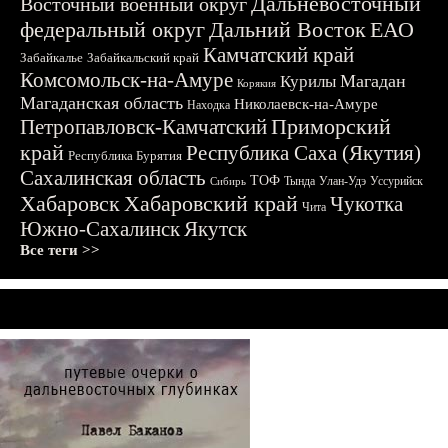
Дальневосточный
Восточный военный округ
федеральный округ
Дальний Восток
ЕАО
Камчатский край
Забайкалье
Забайкальский край
Комсомольск-на-Амуре
Магадан
Курилы
Корякия
Магаданская область
Николаевск-на-Амуре
Находка
Приморский
Петропавловск-Камчатский
край
Республика Саха (Якутия)
Республика Бурятия
Сахалинская область
ТОФ
Тында
Улан-Удэ
Уссурийск
Сибирь
Хабаровск
Хабаровский край
Чукотка
Чита
Южно-Сахалинск
Якутск
Все теги >>