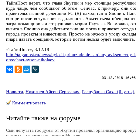
ТайгаПост верит, что глава Якутии и мэр столицы республик
куда чаще, чем сообщают об этом. Сейчас, к примеру, они оба
правительственной делегации РС (Я) находятся в Японии. Нап
вскоре после вступления в должность Авксентьева обещала от
загранкомандировки сотрудников мэрии Якутска. Возможно, отк
визита в Японию она действительно не могла и привезет оттуда
города проекты и инвестиции. Просто не нужно в угоду склад
пиара давать обещания, которые потом нельзя будет выполнить.
«ТайгаПост», 3.12.18
http://taigapost.ru/news/bylo-li-prinuzhdenie-sardany-avksentevoy-k
otvechaet-aysen-nikolaev
03.12.2018 16:08
Новости
,
Николаев Айсен Сергеевич
,
Республика Саха (Якутия)
Комментировать
Читайте также на форуме
Сын депутата гос думы от Якутии провалил организацию пропу
режима во время пандемии в Москве