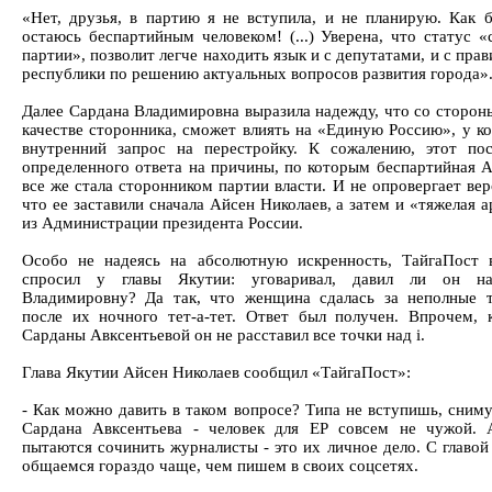
«Нет, друзья, в партию я не вступила, и не планирую. Как б
остаюсь беспартийным человеком! (...) Уверена, что статус «
партии», позволит легче находить язык и с депутатами, и с пра
республики по решению актуальных вопросов развития города»
Далее Сардана Владимировна выразила надежду, что со стороны
качестве сторонника, сможет влиять на «Единую Россию», у ко
внутренний запрос на перестройку. К сожалению, этот по
определенного ответа на причины, по которым беспартийная А
все же стала сторонником партии власти. И не опровергает ве
что ее заставили сначала Айсен Николаев, а затем и «тяжелая 
из Администрации президента России.
Особо не надеясь на абсолютную искренность, ТайгаПост 
спросил у главы Якутии: уговаривал, давил ли он н
Владимировну? Да так, что женщина сдалась за неполные 
после их ночного тет-а-тет. Ответ был получен. Впрочем, 
Сарданы Авксентьевой он не расставил все точки над i.
Глава Якутии Айсен Николаев сообщил «ТайгаПост»:
- Как можно давить в таком вопросе? Типа не вступишь, сним
Сардана Авксентьева - человек для ЕР совсем не чужой.
пытаются сочинить журналисты - это их личное дело. С главой
общаемся гораздо чаще, чем пишем в своих соцсетях.