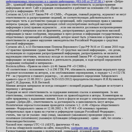
информационных технологиях и о защите информации» (ФЗ-149 от 27.07.06 г.)
архив «Дебри-
ДВ», хранящий информацию, гражданско-правовую ответственность за распространение
информации не несет. Сайт и редакция основываются и работают на основании ст.8 «Право на
доступ к информации» ФЗ-149.
Согласно пп.3,4,6 ст.57 Закона РФ «О СМИ», «Редакция, главный редактор, журналист не несут
ответственности за распространение сведений, не соответствующих действительности и
порочащих честь и достоинство граждан и организаций, либо ущемляющих права и законные
интересы граждан, либо представляющих собой злоупотребление свободой массовой
информации и (или) правами журналиста: ...если они являются дословным воспроизведением
сообщений и материалов или их фрагментов, распространенных другим средством массовой
информации (а также сообщения, переданные в пресс-релизах и информация государственных,
общественных организаций и объединений), которое может быть установлено и привлечено к
ответственности за данное нарушение законодательства Российской Федерации о средствах
массовой информации».
Согласно абз.3, п.13 Постановления Пленума Верховного Суда РФ №16 от 15 июня 2010 года
«О практике применения судами Закона РФ «О средствах массовой информации», «по делам,
вытекающим из содержания распространенной информации, распространитель не является
надлежащим ответчиком, поскольку исходя из положений Закона РФ «О средствах массовой
информации» не вправе вмешиваться в деятельность редакции, в ходе которой определяется
содержание сообщений и материалов».
Воспользуйтесь «Правом на ответ» (ст.46 Закона РФ «О СМИ»).
«В соответствии с положением ч.3 ст.196 ГПК РФ, обязанность компенсации морального вреда
подлежит возложению на авторов, а по опубликованию опровержения, в порядке ч.2 ст.152 ГК
РФ - на учредителя и главного редактор», - из апелляционного определения Хабаровского
краевого суда от 22.08.2012 г. (дело №33-5325/2012) председательствующего И.И.Куликовой,
судей С.И.Дорожко, Н.В.Пестовой.
Мнения авторов материалов не всегда совпадают с позицией редакции. Редакция не вступает в
переписку с авторами.
Редакция не несет ответственность за содержание внешних ссылок и комментариев. За них
ответственны, соответственно, исключительно их правообладатели и авторы. Комментарии на
сайте приравнены к выражению мнения. Блоги и форум не входят в электронное периодическое
издание «Дебри-ДВ», ответственность за достоверность и наполняемость несут авторы.
Политические опросы/голосования проводятся согласно ч.2. ст.46 «Опросы общественного
мнения» Федерального закона от 12.06.2002 г. № 67-ФЗ «Об основных гарантиях
избирательных прав и права на участие в референдуме граждан Российской Федерации»;
считать, там где не указано: лицо (лица), заказавшее (заказавших) проведение опроса и
оплатившее (оплативших) указанную публикацию (обнародование) - едино - сайт, без оплаты -
безвозмездно/бесплатно.
Часовой пояс сервера UTC+11 (AEST), фактически +8 мск.
Если вы обнаружили ошибки на сайте, пожалуйста,
сообщите нам об этом
.
Распространение информации о политической, социальной, духовной жизни общества,