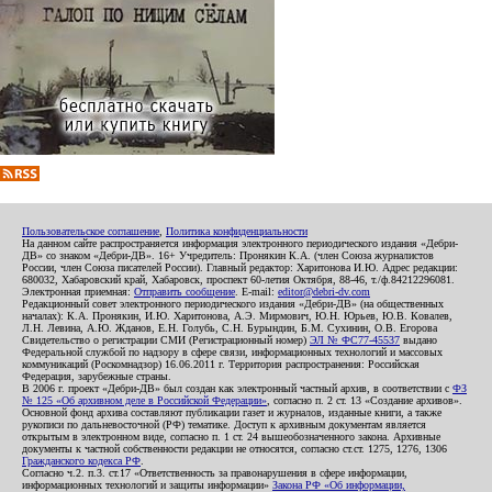
Пользовательское соглашение
,
Политика конфиденциальности
На данном сайте распространяется информация электронного периодического издания «Дебри-
ДВ» со знаком «Дебри-ДВ». 16+ Учредитель: Пронякин К.А. (член Союза журналистов
России, член Союза писателей России). Главный редактор: Харитонова И.Ю. Адрес редакции:
680032, Хабаровский край, Хабаровск, проспект 60-летия Октября, 88-46, т./ф.84212296081.
Электронная приемная:
Отправить сообщение
. E-mail:
editor@debri-dv.com
Редакционный совет электронного периодического издания «Дебри-ДВ» (на общественных
началах): К.А. Пронякин, И.Ю. Харитонова, А.Э. Мирмович, Ю.Н. Юрьев, Ю.В. Ковалев,
Л.Н. Левина, А.Ю. Жданов, Е.Н. Голубь, С.Н. Бурындин, Б.М. Сухинин, О.В. Егорова
Свидетельство о регистрации СМИ (Регистрационный номер)
ЭЛ № ФС77-45537
выдано
Федеральной службой по надзору в сфере связи, информационных технологий и массовых
коммуникаций (Роскомнадзор) 16.06.2011 г. Территория распространения: Российская
Федерация, зарубежные страны.
В 2006 г. проект «Дебри-ДВ» был создан как электронный частный архив, в соответствии с
ФЗ
№ 125 «Об архивном деле в Российской Федерации»
, согласно п. 2 ст. 13 «Создание архивов».
Основной фонд архива составляют публикации газет и журналов, изданные книги, а также
рукописи по дальневосточной (РФ) тематике. Доступ к архивным документам является
открытым в электронном виде, согласно п. 1 ст. 24 вышеобозначенного закона. Архивные
документы к частной собственности редакции не относятся, согласно ст.ст. 1275, 1276, 1306
Гражданского кодекса РФ
.
Согласно ч.2. п.3. ст.17 «Ответственность за правонарушения в сфере информации,
информационных технологий и защиты информации»
Закона РФ «Об информации,