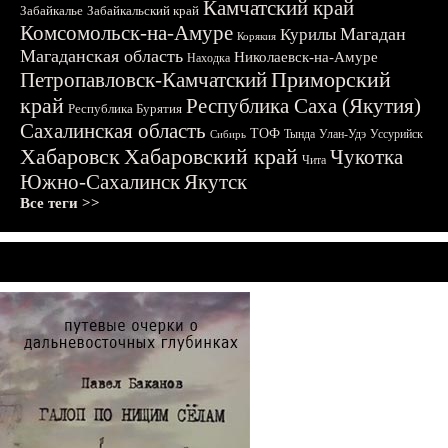
Камчатский край
Забайкалье
Забайкальский край
Комсомольск-на-Амуре
Магадан
Курилы
Корякия
Магаданская область
Николаевск-на-Амуре
Находка
Приморский
Петропавловск-Камчатский
край
Республика Саха (Якутия)
Республика Бурятия
Сахалинская область
ТОФ
Тында
Улан-Удэ
Уссурийск
Сибирь
Хабаровск
Хабаровский край
Чукотка
Чита
Южно-Сахалинск
Якутск
Все теги >>