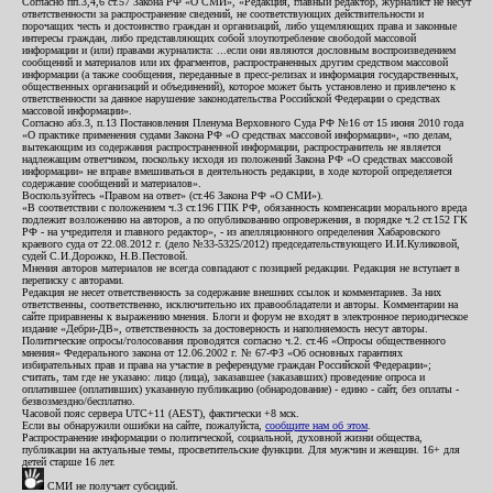
Согласно пп.3,4,6 ст.57 Закона РФ «О СМИ», «Редакция, главный редактор, журналист не несут
ответственности за распространение сведений, не соответствующих действительности и
порочащих честь и достоинство граждан и организаций, либо ущемляющих права и законные
интересы граждан, либо представляющих собой злоупотребление свободой массовой
информации и (или) правами журналиста: ...если они являются дословным воспроизведением
сообщений и материалов или их фрагментов, распространенных другим средством массовой
информации (а также сообщения, переданные в пресс-релизах и информация государственных,
общественных организаций и объединений), которое может быть установлено и привлечено к
ответственности за данное нарушение законодательства Российской Федерации о средствах
массовой информации».
Согласно абз.3, п.13 Постановления Пленума Верховного Суда РФ №16 от 15 июня 2010 года
«О практике применения судами Закона РФ «О средствах массовой информации», «по делам,
вытекающим из содержания распространенной информации, распространитель не является
надлежащим ответчиком, поскольку исходя из положений Закона РФ «О средствах массовой
информации» не вправе вмешиваться в деятельность редакции, в ходе которой определяется
содержание сообщений и материалов».
Воспользуйтесь «Правом на ответ» (ст.46 Закона РФ «О СМИ»).
«В соответствии с положением ч.3 ст.196 ГПК РФ, обязанность компенсации морального вреда
подлежит возложению на авторов, а по опубликованию опровержения, в порядке ч.2 ст.152 ГК
РФ - на учредителя и главного редактор», - из апелляционного определения Хабаровского
краевого суда от 22.08.2012 г. (дело №33-5325/2012) председательствующего И.И.Куликовой,
судей С.И.Дорожко, Н.В.Пестовой.
Мнения авторов материалов не всегда совпадают с позицией редакции. Редакция не вступает в
переписку с авторами.
Редакция не несет ответственность за содержание внешних ссылок и комментариев. За них
ответственны, соответственно, исключительно их правообладатели и авторы. Комментарии на
сайте приравнены к выражению мнения. Блоги и форум не входят в электронное периодическое
издание «Дебри-ДВ», ответственность за достоверность и наполняемость несут авторы.
Политические опросы/голосования проводятся согласно ч.2. ст.46 «Опросы общественного
мнения» Федерального закона от 12.06.2002 г. № 67-ФЗ «Об основных гарантиях
избирательных прав и права на участие в референдуме граждан Российской Федерации»;
считать, там где не указано: лицо (лица), заказавшее (заказавших) проведение опроса и
оплатившее (оплативших) указанную публикацию (обнародование) - едино - сайт, без оплаты -
безвозмездно/бесплатно.
Часовой пояс сервера UTC+11 (AEST), фактически +8 мск.
Если вы обнаружили ошибки на сайте, пожалуйста,
сообщите нам об этом
.
Распространение информации о политической, социальной, духовной жизни общества,
публикации на актуальные темы, просветительские функции. Для мужчин и женщин. 16+ для
детей старше 16 лет.
СМИ не получает субсидий.