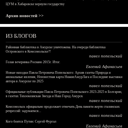
ЦУМ в Хабаровске вернули государству
Архив новостей >>
ИЗ БЛОГОВ
Районная библиотека в Амурске уничтожена. На очереди библиотека
Островского в Комсомольске?!
павел попельский
Голая вечеринка Роснано 2015г. Итог.
Евгений Афанасьев
Новые находки Павла Петровича Попельского: Архив газеты Природа и
аномальные явления, Неизвестная карта НижнеАмурЛага и Последние выставки
автора в Амурске по 2025
павел попельский
Официальные публикации Павла Петровича Попельского 2023-2025 в Болгарии,
в газетах Тихоокеанская Звезда и Наш Город Амурск
павел попельский
Комсомольск официально продолжает отмечать День памяти жертв сталинских
репрессий: задумаемся...
павел попельский
Кого боится Путин: Сергей Фургал
Евгений Афанасьев