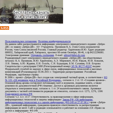
Пользовательское соглашение
,
Политика конфиденциальности
На данном сайте распространяется информация электронного периодического издания «Дебри-
ДВ» со знаком «Дебри-ДВ». 16+ Учредитель: Пронякин К.А. (член Союза журналистов
России, член Союза писателей России). Главный редактор: Харитонова И.Ю. Адрес редакции:
680032, Хабаровский край, Хабаровск, проспект 60-летия Октября, 88-46, т./ф.84212296081.
Электронная приемная:
Отправить сообщение
. E-mail:
editor@debri-dv.com
Редакционный совет электронного периодического издания «Дебри-ДВ» (на общественных
началах): К.А. Пронякин, И.Ю. Харитонова, А.Э. Мирмович, Ю.Н. Юрьев, Ю.В. Ковалев,
Л.Н. Левина, А.Ю. Жданов, Е.Н. Голубь, С.Н. Бурындин, Б.М. Сухинин, О.В. Егорова
Свидетельство о регистрации СМИ (Регистрационный номер)
ЭЛ № ФС77-45537
выдано
Федеральной службой по надзору в сфере связи, информационных технологий и массовых
коммуникаций (Роскомнадзор) 16.06.2011 г. Территория распространения: Российская
Федерация, зарубежные страны.
В 2006 г. проект «Дебри-ДВ» был создан как электронный частный архив, в соответствии с
ФЗ
№ 125 «Об архивном деле в Российской Федерации»
, согласно п. 2 ст. 13 «Создание архивов».
Основной фонд архива составляют публикации газет и журналов, изданные книги, а также
рукописи по дальневосточной (РФ) тематике. Доступ к архивным документам является
открытым в электронном виде, согласно п. 1 ст. 24 вышеобозначенного закона. Архивные
документы к частной собственности редакции не относятся, согласно ст.ст. 1275, 1276, 1306
Гражданского кодекса РФ
.
Согласно ч.2. п.3. ст.17 «Ответственность за правонарушения в сфере информации,
информационных технологий и защиты информации»
Закона РФ «Об информации,
информационных технологиях и о защите информации» (ФЗ-149 от 27.07.06 г.)
архив «Дебри-
ДВ», хранящий информацию, гражданско-правовую ответственность за распространение
информации не несет. Сайт и редакция основываются и работают на основании ст.8 «Право на
доступ к информации» ФЗ-149.