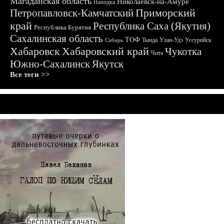
Магаданская область
Николаевск-на-Амуре
Находка
Приморский
Петропавловск-Камчатский
край
Республика Саха (Якутия)
Республика Бурятия
Сахалинская область
ТОФ
Тында
Улан-Удэ
Уссурийск
Сибирь
Хабаровск
Хабаровский край
Чукотка
Чита
Южно-Сахалинск
Якутск
Все теги >>