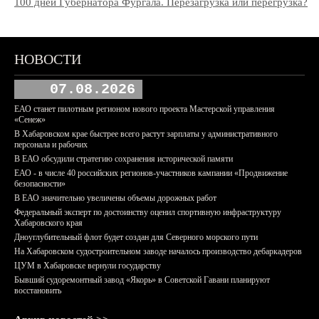
100 дней Губернатора Фургала. Перезагрузка или перегрузка?
НОВОСТИ
07.08.2026
ЕАО станет пилотным регионом нового проекта Мастерской управления
«Сенеж»
В Хабаровском крае быстрее всего растут зарплаты у административного
персонала и рабочих
В ЕАО обсудили стратегию сохранения исторической памяти
ЕАО - в числе 40 российских регионов-участников кампании «Продвижение
безопасности»
В ЕАО значительно увеличены объемы дорожных работ
Федеральный эксперт по достоинству оценил спортивную инфраструктуру
Хабаровского края
Дноуглубительный флот будет создан для Северного морского пути
На Хабаровском судостроительном заводе началось производство дебаркадеров
ЦУМ в Хабаровске вернули государству
Бывший судоремонтный завод «Якорь» в Советской Гавани планируют
восстановить