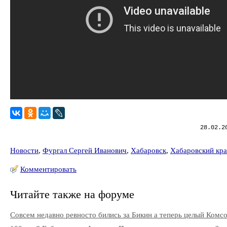
28.02.2
Новости
,
Фургал Сергей Иванович
,
Хабаровск
,
Хабаровский кр
Комментировать
Читайте также на форуме
Совсем недавно ревносто бились за Бикин а теперь целый Комс