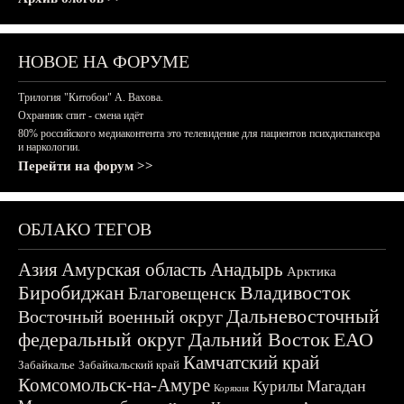
НОВОЕ НА ФОРУМЕ
Трилогия "Китобои" А. Вахова.
Охранник спит - смена идёт
80% российского медиаконтента это телевидение для пациентов психдиспансера
и наркологии.
Перейти на форум >>
ОБЛАКО ТЕГОВ
Азия
Амурская область
Анадырь
Арктика
Биробиджан
Владивосток
Благовещенск
Дальневосточный
Восточный военный округ
федеральный округ
Дальний Восток
ЕАО
Камчатский край
Забайкалье
Забайкальский край
Комсомольск-на-Амуре
Магадан
Курилы
Корякия