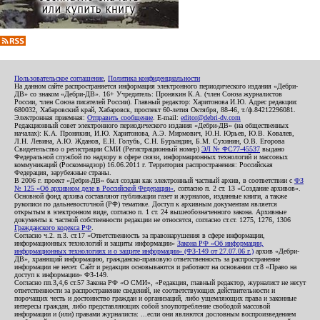
Пользовательское соглашение
,
Политика конфиденциальности
На данном сайте распространяется информация электронного периодического издания «Дебри-
ДВ» со знаком «Дебри-ДВ». 16+ Учредитель: Пронякин К.А. (член Союза журналистов
России, член Союза писателей России). Главный редактор: Харитонова И.Ю. Адрес редакции:
680032, Хабаровский край, Хабаровск, проспект 60-летия Октября, 88-46, т./ф.84212296081.
Электронная приемная:
Отправить сообщение
. E-mail:
editor@debri-dv.com
Редакционный совет электронного периодического издания «Дебри-ДВ» (на общественных
началах): К.А. Пронякин, И.Ю. Харитонова, А.Э. Мирмович, Ю.Н. Юрьев, Ю.В. Ковалев,
Л.Н. Левина, А.Ю. Жданов, Е.Н. Голубь, С.Н. Бурындин, Б.М. Сухинин, О.В. Егорова
Свидетельство о регистрации СМИ (Регистрационный номер)
ЭЛ № ФС77-45537
выдано
Федеральной службой по надзору в сфере связи, информационных технологий и массовых
коммуникаций (Роскомнадзор) 16.06.2011 г. Территория распространения: Российская
Федерация, зарубежные страны.
В 2006 г. проект «Дебри-ДВ» был создан как электронный частный архив, в соответствии с
ФЗ
№ 125 «Об архивном деле в Российской Федерации»
, согласно п. 2 ст. 13 «Создание архивов».
Основной фонд архива составляют публикации газет и журналов, изданные книги, а также
рукописи по дальневосточной (РФ) тематике. Доступ к архивным документам является
открытым в электронном виде, согласно п. 1 ст. 24 вышеобозначенного закона. Архивные
документы к частной собственности редакции не относятся, согласно ст.ст. 1275, 1276, 1306
Гражданского кодекса РФ
.
Согласно ч.2. п.3. ст.17 «Ответственность за правонарушения в сфере информации,
информационных технологий и защиты информации»
Закона РФ «Об информации,
информационных технологиях и о защите информации» (ФЗ-149 от 27.07.06 г.)
архив «Дебри-
ДВ», хранящий информацию, гражданско-правовую ответственность за распространение
информации не несет. Сайт и редакция основываются и работают на основании ст.8 «Право на
доступ к информации» ФЗ-149.
Согласно пп.3,4,6 ст.57 Закона РФ «О СМИ», «Редакция, главный редактор, журналист не несут
ответственности за распространение сведений, не соответствующих действительности и
порочащих честь и достоинство граждан и организаций, либо ущемляющих права и законные
интересы граждан, либо представляющих собой злоупотребление свободой массовой
информации и (или) правами журналиста: ...если они являются дословным воспроизведением