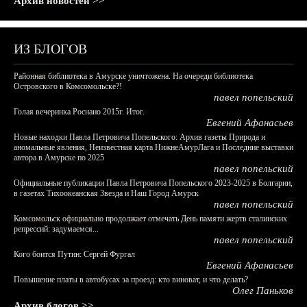
Архив новостей >>
ИЗ БЛОГОВ
Районная библиотека в Амурске уничтожена. На очереди библиотека
Островского в Комсомольске?!
павел попельский
Голая вечеринка Роснано 2015г. Итог.
Евгений Афанасьев
Новые находки Павла Петровича Попельского: Архив газеты Природа и
аномальные явления, Неизвестная карта НижнеАмурЛага и Последние выставки
автора в Амурске по 2025
павел попельский
Официальные публикации Павла Петровича Попельского 2023-2025 в Болгарии,
в газетах Тихоокеанская Звезда и Наш Город Амурск
павел попельский
Комсомольск официально продолжает отмечать День памяти жертв сталинских
репрессий: задумаемся...
павел попельский
Кого боится Путин: Сергей Фургал
Евгений Афанасьев
Повышение платы в автобусах за проезд: кто виноват, и что делать?
Олег Паньков
Архив блогов >>