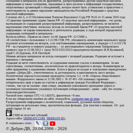
сообщений и материалов или их фрагментов, распространенных другим средством массовой
информации (а также сообщения, переданные в пресс-релизах и информация государственных,
общественных организаций и объединений), которое может быть установлено и привлечено к
ответственности за данное нарушение законодательства Российской Федерации о средствах
массовой информации».
Согласно абз.3, п.13 Постановления Пленума Верховного Суда РФ №16 от 15 июня 2010 года
«О практике применения судами Закона РФ «О средствах массовой информации», «по делам,
вытекающим из содержания распространенной информации, распространитель не является
надлежащим ответчиком, поскольку исходя из положений Закона РФ «О средствах массовой
информации» не вправе вмешиваться в деятельность редакции, в ходе которой определяется
содержание сообщений и материалов».
Воспользуйтесь «Правом на ответ» (ст.46 Закона РФ «О СМИ»).
«В соответствии с положением ч.3 ст.196 ГПК РФ, обязанность компенсации морального вреда
подлежит возложению на авторов, а по опубликованию опровержения, в порядке ч.2 ст.152 ГК
РФ - на учредителя и главного редактор», - из апелляционного определения Хабаровского
краевого суда от 22.08.2012 г. (дело №33-5325/2012) председательствующего И.И.Куликовой,
судей С.И.Дорожко, Н.В.Пестовой.
Мнения авторов материалов не всегда совпадают с позицией редакции. Редакция не вступает в
переписку с авторами.
Редакция не несет ответственность за содержание внешних ссылок и комментариев. За них
ответственны, соответственно, исключительно их правообладатели и авторы. Комментарии на
сайте приравнены к выражению мнения. Блоги и форум не входят в электронное периодическое
издание «Дебри-ДВ», ответственность за достоверность и наполняемость несут авторы.
Политические опросы/голосования проводятся согласно ч.2. ст.46 «Опросы общественного
мнения» Федерального закона от 12.06.2002 г. № 67-ФЗ «Об основных гарантиях
избирательных прав и права на участие в референдуме граждан Российской Федерации»;
считать, там где не указано: лицо (лица), заказавшее (заказавших) проведение опроса и
оплатившее (оплативших) указанную публикацию (обнародование) - едино - сайт, без оплаты -
безвозмездно/бесплатно.
Часовой пояс сервера UTC+11 (AEST), фактически +8 мск.
Если вы обнаружили ошибки на сайте, пожалуйста,
сообщите нам об этом
.
Распространение информации о политической, социальной, духовной жизни общества,
публикации на актуальные темы, просветительские функции. Для мужчин и женщин. 16+ для
детей старше 16 лет.
СМИ не получает субсидий.
Адреса сайта:
DEBRI-DV.COM
,
DEBRI-DV.RU
.
В социальных сетях:
© Дебри-ДВ, 20.04.2006 - 2026