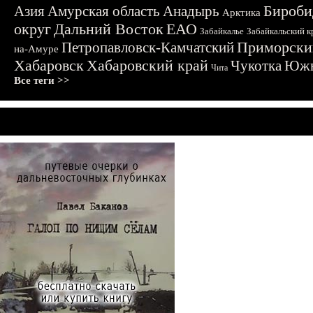
Бироби
Азия
Амурская область
Анадырь
Арктика
округ
Дальний Восток
ЕАО
Забайкалье
Забайкальский к
Приморски
Петропавловск-Камчатский
на-Амуре
Хабаровск
Хабаровский край
Чукотка
Южн
Чита
Все теги >>