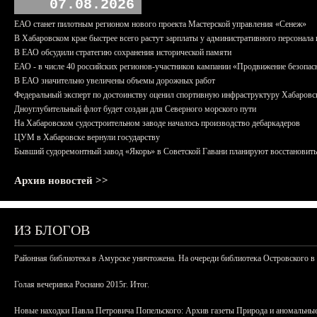
07.08.2026
ЕАО станет пилотным регионом нового проекта Мастерской управления «Сенеж»
В Хабаровском крае быстрее всего растут зарплаты у административного персонала 
В ЕАО обсудили стратегию сохранения исторической памяти
ЕАО - в числе 40 российских регионов-участников кампании «Продвижение безопас
В ЕАО значительно увеличены объемы дорожных работ
Федеральный эксперт по достоинству оценил спортивную инфраструктуру Хабаровс
Дноуглубительный флот будет создан для Северного морского пути
На Хабаровском судостроительном заводе началось производство дебаркадеров
ЦУМ в Хабаровске вернули государству
Бывший судоремонтный завод «Якорь» в Советской Гавани планируют восстановить
Архив новостей >>
ИЗ БЛОГОВ
Районная библиотека в Амурске уничтожена. На очереди библиотека Островского в
Голая вечеринка Роснано 2015г. Итог.
Новые находки Павла Петровича Попельского: Архив газеты Природа и аномальные