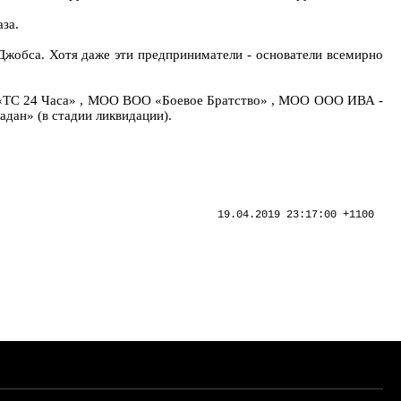
аза.
Джобса. Хотя даже эти предприниматели - основатели всемирно
О «ТС 24 Часа» , МОО ВОО «Боевое Братство» , МОО ООО ИВА -
ан» (в стадии ликвидации).
19.04.2019 23:17:00 +1100