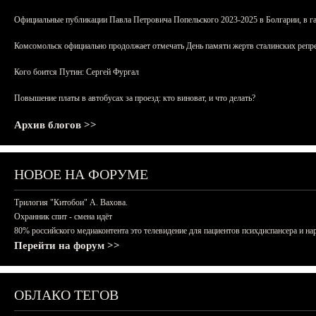
Официальные публикации Павла Петровича Попельского 2023-2025 в Болгарии, в г
Комсомольск официально продолжает отмечать День памяти жертв сталинских репрес
Кого боится Путин: Сергей Фургал
Повышение платы в автобусах за проезд: кто виноват, и что делать?
Архив блогов >>
НОВОЕ НА ФОРУМЕ
Трилогия "Китобои" А. Вахова.
Охранник спит - смена идёт
80% российского медиаконтента это телевидение для пациентов психдиспансера и на
Перейти на форум >>
ОБЛАКО ТЕГОВ