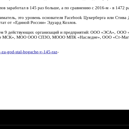
в заработал в 145 раз больше, а по сравнению с 2016-м - в 1472 р
иматель, это уровень основателя Facebook Цукерберга или Стива 
утат от «Единой России» Эдуард Козлов.
телем 9 действующих организаций и предприятий: ООО «ЭСА», ОО
р МСК», МОО ООО СПЗО, МООО МПК «Наследие», ООО «Ст-Магад
v-za-god-stal-bogache-v-145-raz
-