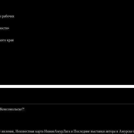
и рабочих
ности»
кого края
 Комсомольске?!
 явления, Неизвестная карта НижнеАмурЛага и Последние выставки автора в Амурске 