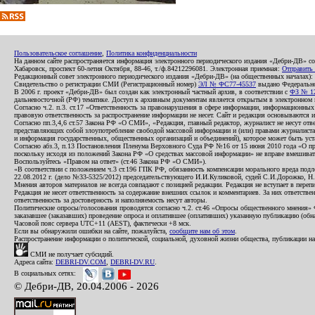
Пользовательское соглашение
,
Политика конфиденциальности
На данном сайте распространяется информация электронного периодического издания «Дебри-ДВ» с
Хабаровск, проспект 60-летия Октября, 88-46, т./ф.84212296081. Электронная приемная:
Отправить
Редакционный совет электронного периодического издания «Дебри-ДВ» (на общественных началах
Свидетельство о регистрации СМИ (Регистрационный номер)
ЭЛ № ФС77-45537
выдано Федеральной
В 2006 г. проект «Дебри-ДВ» был создан как электронный частный архив, в соответствии с
ФЗ № 12
дальневосточной (РФ) тематике. Доступ к архивным документам является открытым в электронном вид
Согласно ч.2. п.3. ст.17 «Ответственность за правонарушения в сфере информации, информационн
правовую ответственность за распространение информации не несет. Сайт и редакция основываются 
Согласно пп.3,4,6 ст.57 Закона РФ «О СМИ», «Редакция, главный редактор, журналист не несут отв
представляющих собой злоупотребление свободой массовой информации и (или) правами журналиста:
и информация государственных, общественных организаций и объединений), которое может быть уста
Согласно абз.3, п.13 Постановления Пленума Верховного Суда РФ №16 от 15 июня 2010 года «О пр
поскольку исходя из положений Закона РФ «О средствах массовой информации» не вправе вмешивать
Воспользуйтесь «Правом на ответ» (ст.46 Закона РФ «О СМИ»).
«В соответствии с положением ч.3 ст.196 ГПК РФ, обязанность компенсации морального вреда подле
22.08.2012 г. (дело №33-5325/2012) председательствующего И.И.Куликовой, судей С.И.Дорожко, Н
Мнения авторов материалов не всегда совпадают с позицией редакции. Редакция не вступает в перепи
Редакция не несет ответственность за содержание внешних ссылок и комментариев. За них ответств
ответственность за достоверность и наполняемость несут авторы.
Политические опросы/голосования проводятся согласно ч.2. ст.46 «Опросы общественного мнения» Фе
заказавшее (заказавших) проведение опроса и оплатившее (оплативших) указанную публикацию (обнаро
Часовой пояс сервера UTC+11 (AEST), фактически +8 мск.
Если вы обнаружили ошибки на сайте, пожалуйста,
сообщите нам об этом
.
Распространение информации о политической, социальной, духовной жизни общества, публикации на
СМИ не получает субсидий.
Адреса сайта:
DEBRI-DV.COM
,
DEBRI-DV.RU
.
В социальных сетях:
© Дебри-ДВ, 20.04.2006 - 2026