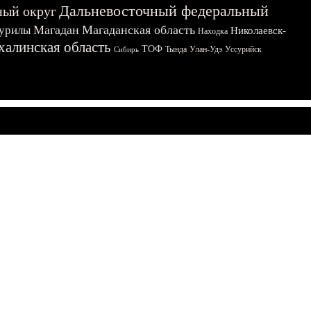
Дальневосточный федеральный
ный округ
Магадан
Магаданская область
урилы
Николаевск-
Находка
халинская область
ТОФ
Тында
Улан-Удэ
Уссурийск
Сибирь