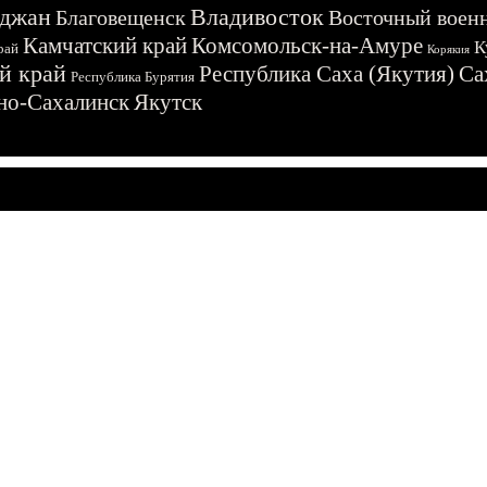
джан
Владивосток
Благовещенск
Восточный воен
Камчатский край
Комсомольск-на-Амуре
К
рай
Корякия
й край
Республика Саха (Якутия)
Са
Республика Бурятия
о-Сахалинск
Якутск