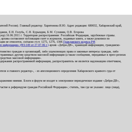
телей России). Главный редактор: Харитонова И.Ю. Адрес редакции: 680032, Хабаровский край,
данов, Е.Н. Голубь, С.Н. Бурындин, Б.М. Сухинин, О.В. Егорова
р) 16.06.2011 г. Территория распространения: Российская Федерация, зарубежные страны.
д архива составляют публикации газет и журналов, изданные книги, а также рукописи по
и не относятся, согласно ст.ст. 1275, 1276, 1306
Гражданского кодекса РФ
.
 информации» (ФЗ-149 от 27.07.06 г.)
архив «Дебри-ДВ», хранящий информацию, гражданско-
остоинство граждан и организаций, либо ущемляющих права и законные интересы граждан, либо
страненных другим средством массовой информации (а также сообщения, переданные в пресс-релизах
 средствах массовой информации».
держания распространенной информации, распространитель не является надлежащим ответчиком,
еля и главного редактор», - из апелляционного определения Хабаровского краевого суда от
 выражению мнения. Блоги и форум не входят в электронное периодическое издание «Дебри-ДВ»,
стие в референдуме граждан Российской Федерации»; считать, там где не указано: лицо (лица),