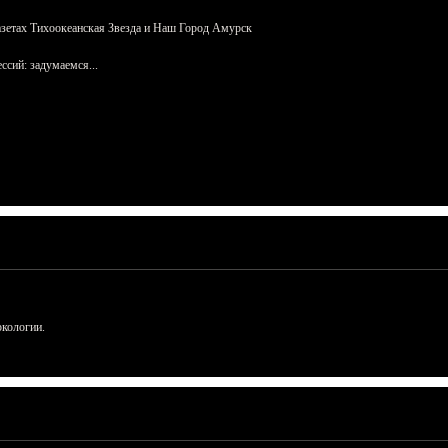
азетах Тихоокеанская Звезда и Наш Город Амурск
сий: задумаемся...
ркологии.