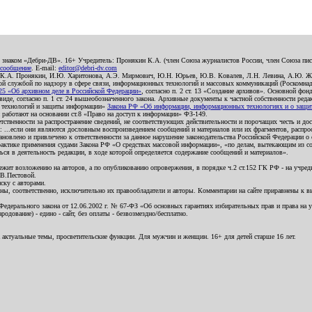
о знаком «Дебри-ДВ». 16+ Учредитель: Пронякин К.А. (член Союза журналистов России, член Союза писа
 сообщение
. E-mail:
editor@debri-dv.com
): К.А. Пронякин, И.Ю. Харитонова, А.Э. Мирмович, Ю.Н. Юрьев, Ю.В. Ковалев, Л.Н. Левина, А.Ю. Ж
 службой по надзору в сфере связи, информационных технологий и массовых коммуникаций (Роскомнадзо
5 «Об архивном деле в Российской Федерации»
, согласно п. 2 ст. 13 «Создание архивов». Основной фон
е, согласно п. 1 ст. 24 вышеобозначенного закона. Архивные документы к частной собственности редакци
ых технологий и защиты информации»
Закона РФ «Об информации, информационных технологиях и о защите
и работают на основании ст.8 «Право на доступ к информации» ФЗ-149.
етственности за распространение сведений, не соответствующих действительности и порочащих честь и д
 ...если они являются дословным воспроизведением сообщений и материалов или их фрагментов, распро
новлено и привлечено к ответственности за данное нарушение законодательства Российской Федерации о
актике применения судами Закона РФ «О средствах массовой информации», «по делам, вытекающим из со
ся в деятельность редакции, в ходе которой определяется содержание сообщений и материалов».
жит возложению на авторов, а по опубликованию опровержения, в порядке ч.2 ст.152 ГК РФ - на учредит
.В.Пестовой.
ску с авторами.
енны, соответственно, исключительно их правообладатели и авторы. Комментарии на сайте приравнены к
дерального закона от 12.06.2002 г. № 67-ФЗ «Об основных гарантиях избирательных прав и права на уча
дование) - едино - сайт, без оплаты - безвозмездно/бесплатно.
 актуальные темы, просветительские функции. Для мужчин и женщин. 16+ для детей старше 16 лет.