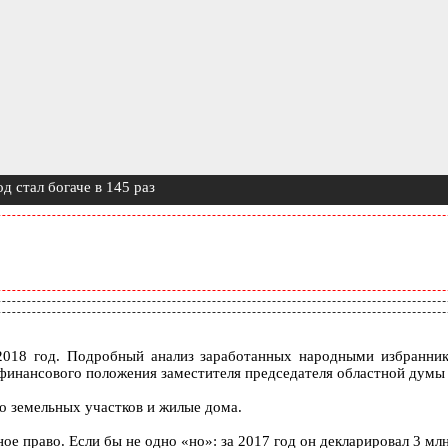
д стал богаче в 145 раз
2018 год. Подробный анализ заработанных народными избранни
финансового положения заместителя председателя областной думы 
ко земельных участков и жилые дома.
ое право. Если бы не одно «но»: за 2017 год он декларировал 3 млн