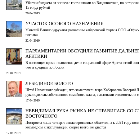
Убытки бюджета от эпопеи с гостиницами во Владивостоке, по осторож
15 млрд рублей
26.04.2019
УЧАСТОК ОСОБОГО НАЗНАЧЕНИЯ
Жителей Ванино удручают развалины хабаровской фирмы ООО «Офис-
поселка
22.04.2019
ПАРЛАМЕНТАРИИ ОБСУДИЛИ РАЗВИТИЕ ДАЛЬНЕ
АРКТИКИ
В настоящее время положение дел в социальной сфере Арктической зон
чем в среднем по России
20.04.2019
ЛЕБЕДИНОЕ БОЛОТО
Штаб Навального убежден, что заместитель мэра Хабаровска Валерий Ле
руководитель собственного семейного клана, с активами стоимостью в 
17.04.2019
НЕВИДИМАЯ РУКА РЫНКА НЕ СПРАВИЛАСЬ СО 
ВОСТОЧНОГО
Построена лишь четверть запланированных объектов, а к 2021 году пол
космодром к эксплуатации, скорее всего, не удастся
17.04.2019