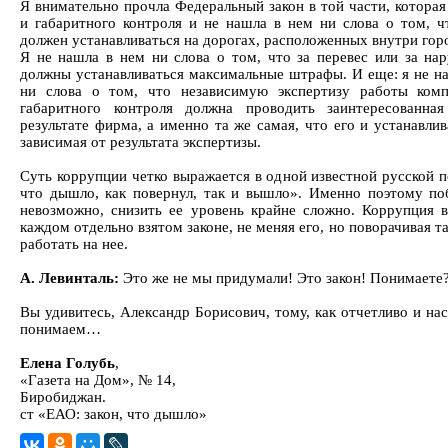
Я внимательно прочла Федеральный закон в той части, которая
и габаритного контроля и не нашла в нем ни слова о том, ч
должен устанавливаться на дорогах, расположенных внутри гор
Я не нашла в нем ни слова о том, что за перевес или за на
должны устанавливаться максимальные штрафы. И еще: я не на
ни слова о том, что независимую экспертизу работы комп
габаритного контроля должна проводить заинтересованна
результате фирма, а именно та же самая, что его и устанавлив
зависимая от результата экспертизы.
Суть коррупции четко выражается в одной известной русской п
что дышло, как повернул, так и вышло». Именно поэтому по
невозможно, снизить ее уровень крайне сложно. Коррупция в
каждом отдельно взятом законе, не меняя его, но поворачивая та
работать на нее.
А. Левинталь:
Это же не мы придумали! Это закон! Понимаете
Вы удивитесь, Александр Борисович, тому, как отчетливо и на
понимаем…
Елена Голубь
,
«Газета на Дом», № 14,
Биробиджан.
ст «ЕАО: закон, что дышло»