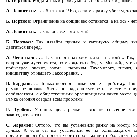
Б. Портнов:
Когда мы выиграли аукцион, не было этой рамки!
А. Левинталь:
Так был закон! Что, если мы рамку уберем, то за
Б. Портнов:
Ограничение на общий вес останется, а на ось - нет
А. Левинталь:
Так на ось же - это закон!
Б. Портнов:
Так давайте придем к какому-то общему зна
двигаться вперед.
А. Левинталь:
… Так что мы закроем глаза на закон?... Так,
вопрос уже муссируется, но мы ждать не будем. Мы выйдем с и
побыстрее, значит, закон… поручим Тихомирову, значит,
инициативу от нашего Заксобрания…
В. Бардыш:
… Только перенос рамки решает проблему. Никт
рамки не должно быть, но надо посмотреть вместе с пре
сообществом, с общественными организациями найти место д
Рамка сегодня создала всем проблемы.
Е. Турбин:
Уточню: цель рамки - это не спасение мост
законодательства.
С. Абрамов:
Оттого, что вы установили рамку на мосту, м
лучше. А если бы вы установили ее на одиннадцатом ки
предотвращала бы проезд через город машин с большим пер