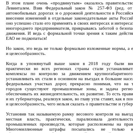
В этом плане очень «продвинутым» оказалось правительств
Левинталем. Взяв Федеральный закон № 257-ФЗ (ред. от
автомобильных дорогах и о дорожной деятельности в Российс
внесении изменений в отдельные законодательные акты Росси
оно успешно стало его применять в своих интересах и интереса
иногороднего предпринимателя, прикрываясь заботой о безоп
движения. И ведь с формальной точки зрения к таким действ
ЕАО не подкопаться!
Но закон, это ведь не только формально изложенные нормы, а 
и целесообразность.
Когда в упомянутый выше закон в 2018 году были вне
практически во всех регионах страны стали устанавливат
комплексы по контролю за движением крупногабаритного
устанавливать их стали в основном на въездах в большие насе
федеральных участках дорог, прекрасно понимая, что на 
городов существуют промышленные зоны, и задача регио
обеспечивать их жизнедеятельность, их развитие. То есть прав
и их губернаторы, реализуя закон, во главу угла ставят, как я п
и целесообразность, чего нельзя сказать о правительстве и губ
Установив так называемую рамку весового контроля на выезд
местная власть, практически, парализовала деятельнос
промышленных производств, которые расположены на пра
Многомиллионные штрафы посыпались не только на