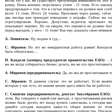
весов. Но у нас же существует презумпция невиновности. Вот я
рамку. Наша машина загрузилась углем - 11 тонн. Есть наклад
предупрежден о том, что в случае перевеса он должен нам соо
весит 13 тонн. Итого 24 тонны. Проезжаю через рамку, табло 
два месяца нам приходит извещение о штрафе. Сейчас вы го
отрегулировали. Хорошо. Допустим, водитель проезжает че
показывает перевес. Но он уверен, что перевеса не должно бы
перед выездом, у него - 11 тонн! Как ему доказать свою невино
А. Левинталь:
Ну, подача в суд…
С. Абрамов:
Но это же некорректная работа рамки! Контро
быть обязательно…
Н. Канделя (зампред председателя правительства ЕАО):
…Я
вы же когда собираетесь бизнес делать, вы же его просчитывает
А. Миронов (предприниматель):
Да, но мы не просчитываем 
С. Абрамов:
В данном случае это не работает. Если включ
которые у нас есть, по нашим ценам здесь никто бы не работал.
С. Синягин (предприниматель, депутат Заксобрания ЕАО)
этом. Вы говорите о какой-там выгоде, о просчитывании риско
можно было десять лет назад купить самосвалы, а сегодня вво
давайте сегодня находить какое-то общее мнение по это
учитывать мнение предпринимательского сообщества. Президе