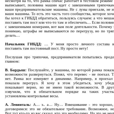
несмотря на то, что рамка сейчас работает в тестовом режиме
выписывает, половина машин идет с завешенными тряпочка
ваши предпринимательские машины. Не с луны приехали, не и
ваши машины. То есть это часть того сообщества, которое хоч
бы хотел к ГИБДД обратиться, пользуясь случаем: а что мешае
поставить там пост или что-то там и обеспечить… Если полови
с завешенными номерами, вот вам поле деятельности. Почему э
понимаю, штрафы не выписываются по перегрузу, но по тряп
делать…
Начальник ГИБДД:
… У меня просто личного состава не
поставить там постоянный пост. Ну просто нету!
Послушав про тряпочки, предприниматели попытались продо
главном:
В. Бардыш:
Послушайте, у машины, по которой рамка показы
возможности развернуться. Понял, что перевес - не поехал. 
нет. Рамка все измеряет в динамике. Например, я проехал 
показала перегруз. Я хочу в этом убедиться, хочу убед
показывает верно, но не имею такой возможности. В дру
озвучили, что в обязательном порядке на таких участ
установлены контрольные весы.
А. Левинталь:
А… э.. а… Ну… Взвешивание - это хорошо, 
договоримся: это не обязательное требование. Возможное, но
Вот тут кто-то из вас сказал, что это необходимо. Но это не не