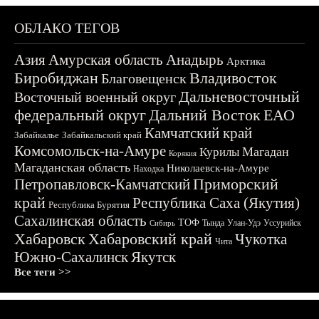
ОБЛАКО ТЕГОВ
Азия
Амурская область
Анадырь
Арктика
Биробиджан
Владивосток
Благовещенск
Дальневосточный
Восточный военный округ
федеральный округ
Дальний Восток
ЕАО
Камчатский край
Забайкалье
Забайкальский край
Комсомольск-на-Амуре
Магадан
Курилы
Корякия
Магаданская область
Николаевск-на-Амуре
Находка
Приморский
Петропавловск-Камчатский
край
Республика Саха (Якутия)
Республика Бурятия
Сахалинская область
ТОФ
Тында
Улан-Удэ
Уссурийск
Сибирь
Хабаровск
Хабаровский край
Чукотка
Чита
Южно-Сахалинск
Якутск
Все теги >>