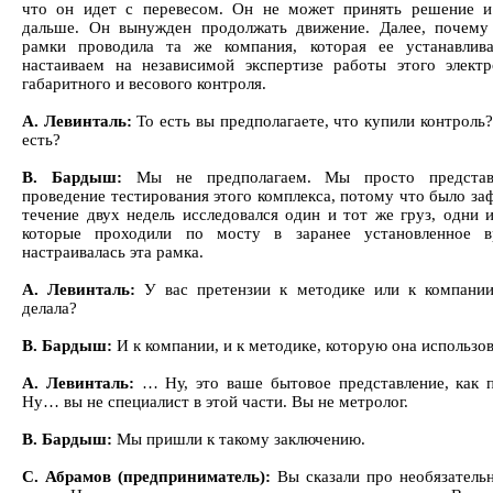
что он идет с перевесом. Он не может принять решение и 
дальше. Он вынужден продолжать движение. Далее, почему
рамки проводила та же компания, которая ее устанавлив
настаиваем на независимой экспертизе работы этого электр
габаритного и весового контроля.
А. Левинталь:
То есть вы предполагаете, что купили контроль
есть?
В. Бардыш:
Мы не предполагаем. Мы просто представ
проведение тестирования этого комплекса, потому что было за
течение двух недель исследовался один и тот же груз, одни и
которые проходили по мосту в заранее установленное 
настраивалась эта рамка.
А. Левинталь:
У вас претензии к методике или к компании,
делала?
В. Бардыш:
И к компании, и к методике, которую она использов
А. Левинталь:
… Ну, это ваше бытовое представление, как 
Ну… вы не специалист в этой части. Вы не метролог.
В. Бардыш:
Мы пришли к такому заключению.
С. Абрамов (предприниматель):
Вы сказали про необязатель