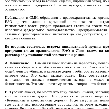
обслуживающих завод бетонных изделий, кирпичный завод, но 
и строительные предприятия. Еще месяц - два, и жизнь на пра
остановится.
Публикации в СМИ, обращения в правоохранительные органы,
ЕАО привели лишь к временной остановке этой штраф
Региональная власть упорно продолжает стоять на своем: мы
исполняем федеральное законодательство. Предприниматели,
связана с грузоперевозками, пытаются до нее достучаться, но
кто хочет слышать…
Во вторник состоялась встреча инициативной группы пр
представителями правительства ЕАО и Левинталем, на к
разговор об установке этой злосчастной рамки.
А. Левинталь:
… Самый главный посыл - не заработать, поверь
казна не собиралась заработать на этой концессии. Главное - б
людей меньше убивали, и качество дорог чтобы соответствовал
которые есть. Это самая главная задача. Есть соответству
написано, что никакая экономическая выгода не может п
безопасностью. Это закон, поэтому главный вопрос - это безоп
Е. Турбин:
Значит, по мосту что хочу сказать. Значит, заплан
вообще сейсмики дорог. Это делается в рамках национа
«Безопасные и качественные дороги». И до августа мы план
всю сеть и все искусственные сооружения, которые находят
ведении. Вот это мост был обследован в первую очередь, исходя