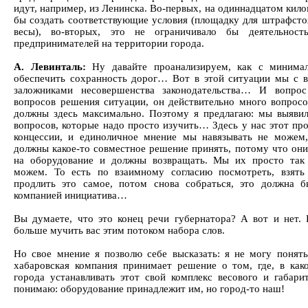
идут, например, из Ленинска. Во-первых, на одиннадцатом кил
бы создать соответствующие условия (площадку для штрафсто
весы), во-вторых, это не ограничивало бы деятельност
предпринимателей на территории города.
А. Левинталь:
Ну давайте проанализируем, как с минима
обеспечить сохранность дорог… Вот в этой ситуации мы с в
заложниками несовершенства законодательства… И вопро
вопросов решения ситуации, он действительно много вопрос
должны здесь максимально. Поэтому я предлагаю: мы выявил
вопросов, которые надо просто изучить… Здесь у нас этот про
концессии, и единоличное мнение мы навязывать не можем
должны какое-то совместное решение принять, потому что они
на оборудование и должны возвращать. Мы их просто так 
можем. То есть по взаимному согласию посмотреть, взять
продлить это самое, потом снова собраться, это должна б
компанией инициатива…
Вы думаете, что это конец речи губернатора? А вот и нет.
больше мучить вас этим потоком набора слов.
Но свое мнение я позволю себе высказать: я не могу понять
хабаровская компания принимает решение о том, где, в как
города устанавливать этот свой комплекс весового и габари
понимаю: оборудование принадлежит им, но город-то наш!