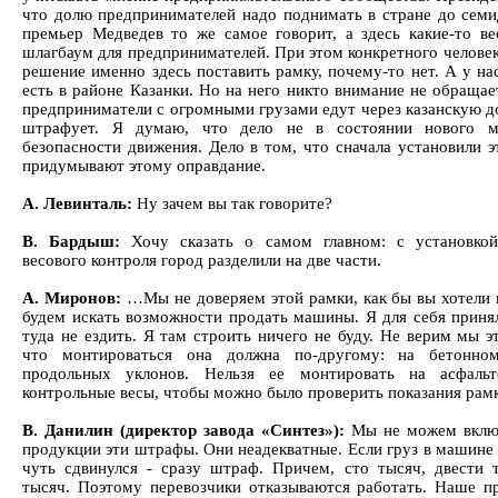
что долю предпринимателей надо поднимать в стране до семи
премьер Медведев то же самое говорит, а здесь какие-то ве
шлагбаум для предпринимателей. При этом конкретного человек
решение именно здесь поставить рамку, почему-то нет. А у на
есть в районе Казанки. Но на него никто внимание не обращае
предприниматели с огромными грузами едут через казанскую до
штрафует. Я думаю, что дело не в состоянии нового м
безопасности движения. Дело в том, что сначала установили э
придумывают этому оправдание.
А. Левинталь:
Ну зачем вы так говорите?
В. Бардыш:
Хочу сказать о самом главном: с установкой
весового контроля город разделили на две части.
А. Миронов:
…Мы не доверяем этой рамки, как бы вы хотели 
будем искать возможности продать машины. Я для себя прин
туда не ездить. Я там строить ничего не буду. Не верим мы э
что монтироваться она должна по-другому: на бетонном
продольных уклонов. Нельзя ее монтировать на асфаль
контрольные весы, чтобы можно было проверить показания рам
В. Данилин (директор завода «Синтез»):
Мы не можем включ
продукции эти штрафы. Они неадекватные. Если груз в машине 
чуть сдвинулся - сразу штраф. Причем, сто тысяч, двести 
тысяч. Поэтому перевозчики отказываются работать. Наше п