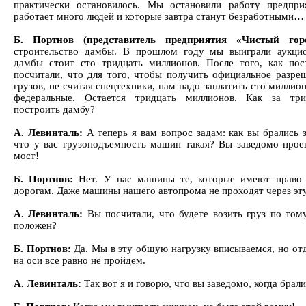
практически остановилось. Мы остановили работу предпри
работает много людей и которые завтра станут безработными…
Б. Портнов (представитель предприятия «Чистый горо
строительство дамбы. В прошлом году мы выиграли аукцио
дамбы стоит сто тридцать миллионов. После того, как пос
посчитали, что для того, чтобы получить официальное разре
грузов, не считая спецтехники, нам надо заплатить сто миллио
федеральные. Остается тридцать миллионов. Как за три
построить дамбу?
А. Левинталь:
А теперь я вам вопрос задам: как вы брались за
что у вас грузоподъемность машин такая? Вы заведомо прое
мост!
Б. Портнов:
Нет. У нас машины те, которые имеют право
дорогам. Даже машины нашего автопрома не проходят через эту
А. Левинталь:
Вы посчитали, что будете возить груз по том
положен?
Б. Портнов:
Да. Мы в эту общую нагрузку вписываемся, но отд
на оси все равно не пройдем.
А. Левинталь:
Так вот я и говорю, что вы заведомо, когда брал