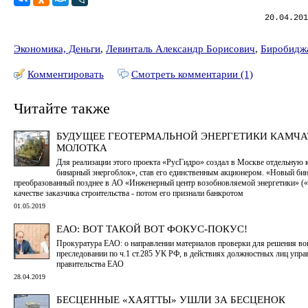
20.04.201
Экономика, Деньги
,
Левинталь Александр Борисович
,
Биробидж
Комментировать
Смотреть комментарии (1)
Читайте также
БУДУЩЕЕ ГЕОТЕРМАЛЬНОЙ ЭНЕРГЕТИКИ КАМЧА
МОЛОТКА
Для реализации этого проекта «РусГидро» создал в Москве отдельну
бинарный энергоблок», став его единственным акционером. «Новый би
преобразованный позднее в АО «Инженерный центр возобновляемой энергетики» (
качестве заказчика строительства - потом его признали банкротом
01.05.2019
ЕАО: ВОТ ТАКОЙ ВОТ ФОКУС-ПОКУС!
Прокуратура ЕАО: о направлении материалов проверки для решения во
преследовании по ч.1 ст.285 УК РФ, в действиях должностных лиц упр
правительства ЕАО
28.04.2019
БЕСЦЕННЫЕ «ХАЯТТЫ» УШЛИ ЗА БЕСЦЕНОК