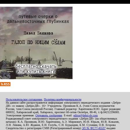
Пользовательское соглашение
,
Политика конфиденциальности
На данном сайте распространяется информация электронного периодического издания «Дебри-
ДВ» со знаком «Дебри-ДВ». 16+ Учредитель: Пронякин К.А. (член Союза журналистов
России, член Союза писателей России). Главный редактор: Харитонова И.Ю. Адрес редакции:
680032, Хабаровский край, Хабаровск, проспект 60-летия Октября, 88-46, т./ф.84212296081.
Электронная приемная:
Отправить сообщение
. E-mail:
editor@debri-dv.com
Редакционный совет электронного периодического издания «Дебри-ДВ» (на общественных
началах): К.А. Пронякин, И.Ю. Харитонова, А.Э. Мирмович, Ю.Н. Юрьев, Ю.В. Ковалев,
Л.Н. Левина, А.Ю. Жданов, Е.Н. Голубь, С.Н. Бурындин, Б.М. Сухинин, О.В. Егорова
Свидетельство о регистрации СМИ (Регистрационный номер)
ЭЛ № ФС77-45537
выдано