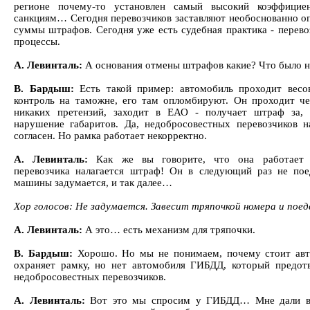
регионе почему-то установлен самый высокий коэффици
санкциям… Сегодня перевозчиков заставляют необоснованно о
суммы штрафов. Сегодня уже есть судебная практика - перев
процессы.
А. Левинталь:
А основания отмены штрафов какие? Что было 
В. Бардыш:
Есть такой пример: автомобиль проходит весо
контроль на таможне, его там опломбируют. Он проходит че
никаких претензий, заходит в ЕАО - получает штраф за, 
нарушение габаритов. Да, недобросовестных перевозчиков н
согласен. Но рамка работает некорректно.
А. Левинталь:
Как же вы говорите, что она работает 
перевозчика налагается штраф! Он в следующий раз не пое
машины задумается, и так далее…
Хор голосов: Не задумается. Завесит тряпочкой номера и поед
А. Левинталь:
А это… есть механизм для тряпочки.
В. Бардыш:
Хорошо. Но мы не понимаем, почему стоит авт
охраняет рамку, но нет автомобиля ГИБДД, который предот
недобросовестных перевозчиков.
А. Левинталь:
Вот это мы спросим у ГИБДД… Мне дали вче