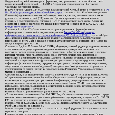
Федеральной службой по надзору в сфере связи, информационных технологий и массовых
коммуникаций (Роскомнадзор) 16.06.2011 г. Территория распространения: Российская
Федерация, зарубежные страны.
В 2006 г. проект «Дебри-ДВ» был создан как электронный частный архив, в соответствии с
ФЗ
№ 125 «Об архивном деле в Российской Федерации»
, согласно п. 2 ст. 13 «Создание архивов».
Основной фонд архива составляют публикации газет и журналов, изданные книги, а также
рукописи по дальневосточной (РФ) тематике. Доступ к архивным документам является
открытым в электронном виде, согласно п. 1 ст. 24 вышеобозначенного закона. Архивные
документы к частной собственности редакции не относятся, согласно ст.ст. 1275, 1276, 1306
Гражданского кодекса РФ
.
Согласно ч.2. п.3. ст.17 «Ответственность за правонарушения в сфере информации,
информационных технологий и защиты информации»
Закона РФ «Об информации,
информационных технологиях и о защите информации» (ФЗ-149 от 27.07.06 г.)
архив «Дебри-
ДВ», хранящий информацию, гражданско-правовую ответственность за распространение
информации не несет. Сайт и редакция основываются и работают на основании ст.8 «Право на
доступ к информации» ФЗ-149.
Согласно пп.3,4,6 ст.57 Закона РФ «О СМИ», «Редакция, главный редактор, журналист не несут
ответственности за распространение сведений, не соответствующих действительности и
порочащих честь и достоинство граждан и организаций, либо ущемляющих права и законные
интересы граждан, либо представляющих собой злоупотребление свободой массовой
информации и (или) правами журналиста: ...если они являются дословным воспроизведением
сообщений и материалов или их фрагментов, распространенных другим средством массовой
информации (а также сообщения, переданные в пресс-релизах и информация государственных,
общественных организаций и объединений), которое может быть установлено и привлечено к
ответственности за данное нарушение законодательства Российской Федерации о средствах
массовой информации».
Согласно абз.3, п.13 Постановления Пленума Верховного Суда РФ №16 от 15 июня 2010 года
«О практике применения судами Закона РФ «О средствах массовой информации», «по делам,
вытекающим из содержания распространенной информации, распространитель не является
надлежащим ответчиком, поскольку исходя из положений Закона РФ «О средствах массовой
информации» не вправе вмешиваться в деятельность редакции, в ходе которой определяется
содержание сообщений и материалов».
Воспользуйтесь «Правом на ответ» (ст.46 Закона РФ «О СМИ»).
«В соответствии с положением ч.3 ст.196 ГПК РФ, обязанность компенсации морального вреда
подлежит возложению на авторов, а по опубликованию опровержения, в порядке ч.2 ст.152 ГК
РФ - на учредителя и главного редактор», - из апелляционного определения Хабаровского
краевого суда от 22.08.2012 г. (дело №33-5325/2012) председательствующего И.И.Куликовой,
судей С.И.Дорожко, Н.В.Пестовой.
Мнения авторов материалов не всегда совпадают с позицией редакции. Редакция не вступает в
переписку с авторами.
Редакция не несет ответственность за содержание внешних ссылок и комментариев. За них