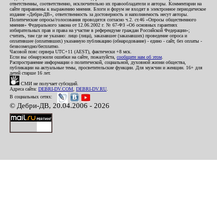
ответственны, соответственно, исключительно их правообладатели и авторы. Комментарии на
сайте приравнены к выражению мнения. Блоги и форум не входят в электронное периодическое
издание «Дебри-ДВ», ответственность за достоверность и наполняемость несут авторы.
Политические опросы/голосования проводятся согласно ч.2. ст.46 «Опросы общественного
мнения» Федерального закона от 12.06.2002 г. № 67-ФЗ «Об основных гарантиях
избирательных прав и права на участие в референдуме граждан Российской Федерации»;
считать, там где не указано: лицо (лица), заказавшее (заказавших) проведение опроса и
оплатившее (оплативших) указанную публикацию (обнародование) - едино - сайт, без оплаты -
безвозмездно/бесплатно.
Часовой пояс сервера UTC+11 (AEST), фактически +8 мск.
Если вы обнаружили ошибки на сайте, пожалуйста,
сообщите нам об этом
.
Распространение информации о политической, социальной, духовной жизни общества,
публикации на актуальные темы, просветительские функции. Для мужчин и женщин. 16+ для
детей старше 16 лет.
СМИ не получает субсидий.
Адреса сайта:
DEBRI-DV.COM
,
DEBRI-DV.RU
.
В социальных сетях:
© Дебри-ДВ, 20.04.2006 - 2026