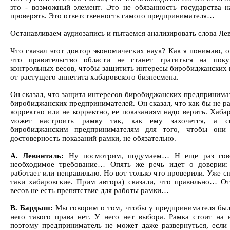
это - возможный элемент. Это не обязанность государства 
проверять. Это ответственность самого предпринимателя…
Останавливаем аудиозапись и пытаемся анализировать слова Ле
Что сказал этот доктор экономических наук? Как я понимаю, он
что правительство области не станет тратиться на пок
контрольных весов, чтобы защитить интересы биробиджанских
от растущего аппетита хабаровского бизнесмена.
Он сказал, что защита интересов биробиджанских предпринимат
биробиджанских предпринимателей. Он сказал, что как бы не ра
корректно или не корректно, ее показаниям надо верить. Хаба
может настроить рамку так, как ему захочется, а со
биробиджанским предпринимателям для того, чтобы они 
достоверность показаний рамки, не обязательно.
А. Левинталь:
Ну посмотрим, подумаем… Н еще раз гово
необходимое требование… Опять же речь идет о доверии:
работает или неправильно. Но вот только что проверили. Уже с
таки хабаровские. Прим автора) сказали, что правильно… От
весов не есть препятствие для работы рамки…
В. Бардыш:
Мы говорим о том, чтобы у предпринимателя был
него такого права нет. У него нет выбора. Рамка стоит на 
поэтому предприниматель не может даже развернуться, если 