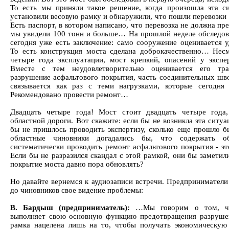
То есть мы приняли такое решение, когда произошла эта си
установили весовую рамку и обнаружили, что пошли перевозки 
Есть паспорт, в котором написано, что перевозка не должна пр
мы увидели 100 тонн и больше… На прошлой неделе обследов
сегодня уже есть заключение: само сооружение оценивается у
То есть конструкция моста сделана доброкачественно… Несм
четыре года эксплуатации, мост крепкий, опасений у экспе
Вместе с тем неудовлетворительно оценивается его тра
разрушение асфальтового покрытия, часть соединительных шв
связывается как раз с теми нагрузками, которые сегодня 
Рекомендовано провести ремонт…
Двадцать четыре года! Мост стоит двадцать четыре года,
областной дороги. Вот скажите: если бы не возникла эта ситуа
бы не пришлось проводить экспертизу, сколько еще прошло б
областные чиновники догадались бы, что содержать об
систематически проводить ремонт асфальтового покрытия - эт
Если бы не разразился скандал с этой рамкой, они бы заметил
покрытие моста давно пора обновлять?
Но давайте вернемся к аудиозаписи встречи. Предприниматели
до чиновников свое видение проблемы:
В. Бардыш (предприниматель):
…Мы говорим о том, чт
выполняет свою основную функцию предотвращения разрушен
рамка нацелена лишь на то, чтобы получать экономическую