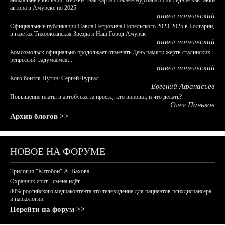
аномальные явления, Неизвестная карта НижнеАмурЛага и Последние выставки
автора в Амурске по 2025
павел попельский
Официальные публикации Павла Петровича Попельского 2023-2025 в Болгарии,
в газетах Тихоокеанская Звезда и Наш Город Амурск
павел попельский
Комсомольск официально продолжает отмечать День памяти жертв сталинских
репрессий: задумаемся...
павел попельский
Кого боится Путин: Сергей Фургал
Евгений Афанасьев
Повышение платы в автобусах за проезд: кто виноват, и что делать?
Олег Паньков
Архив блогов >>
НОВОЕ НА ФОРУМЕ
Трилогия "Китобои" А. Вахова.
Охранник спит - смена идёт
80% российского медиаконтента это телевидение для пациентов психдиспансера
и наркологии.
Перейти на форум >>