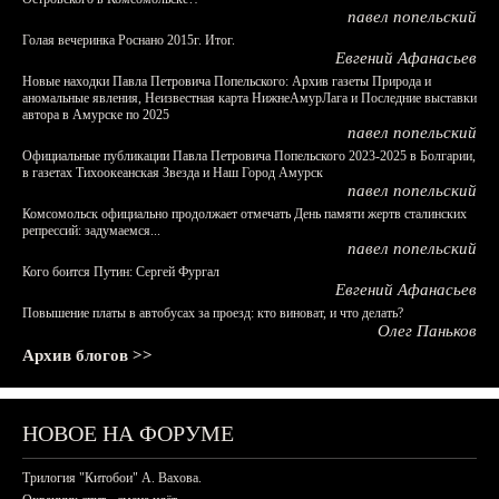
павел попельский
Голая вечеринка Роснано 2015г. Итог.
Евгений Афанасьев
Новые находки Павла Петровича Попельского: Архив газеты Природа и
аномальные явления, Неизвестная карта НижнеАмурЛага и Последние выставки
автора в Амурске по 2025
павел попельский
Официальные публикации Павла Петровича Попельского 2023-2025 в Болгарии,
в газетах Тихоокеанская Звезда и Наш Город Амурск
павел попельский
Комсомольск официально продолжает отмечать День памяти жертв сталинских
репрессий: задумаемся...
павел попельский
Кого боится Путин: Сергей Фургал
Евгений Афанасьев
Повышение платы в автобусах за проезд: кто виноват, и что делать?
Олег Паньков
Архив блогов >>
НОВОЕ НА ФОРУМЕ
Трилогия "Китобои" А. Вахова.