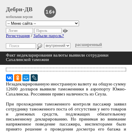
Дебри-ДВ
мобильная версия
Логин
Пароль
Регистрация
/
Забыли пароль?
расширенный
Факт недекларирования валюты выявили сотрудники
Сахалинской таможни
Незадекларированную иностранную валюту на общую сумму
12600 долларов выявили таможенники в аэропорту Южно-
Сахалинска. Россиянин привез наличность из Сеула.
При прохождении таможенного контроля пассажир заявил
сотруднику таможенного поста об отсутствии у него товаров
и денежных средств, подлежащих обязательному
письменному декларированию. Но принимая во внимание
напряженное поведение пассажира, инспекторами было
принято решение о проведении досмотра его багажа и