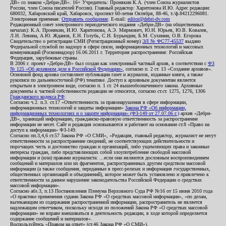
ДВ» со знаком «Дебри-ДВ». 16+ Учредитель: Пронякин К.А. (член Союза журналистов
России, член Союза писателей России). Главный редактор: Харитонова И.Ю. Адрес редакции:
680032, Хабаровский край, Хабаровск, проспект 60-летия Октября, 88-46, т./ф.84212296081.
Электронная приемная:
Отправить сообщение
. E-mail:
editor@debri-dv.com
Редакционный совет электронного периодического издания «Дебри-ДВ» (на общественных
началах): К.А. Пронякин, И.Ю. Харитонова, А.Э. Мирмович, Ю.Н. Юрьев, Ю.В. Ковалев,
Л.Н. Левина, А.Ю. Жданов, Е.Н. Голубь, С.Н. Бурындин, Б.М. Сухинин, О.В. Егорова
Свидетельство о регистрации СМИ (Регистрационный номер)
ЭЛ № ФС77-45537
выдано
Федеральной службой по надзору в сфере связи, информационных технологий и массовых
коммуникаций (Роскомнадзор) 16.06.2011 г. Территория распространения: Российская
Федерация, зарубежные страны.
В 2006 г. проект «Дебри-ДВ» был создан как электронный частный архив, в соответствии с
ФЗ
№ 125 «Об архивном деле в Российской Федерации»
, согласно п. 2 ст. 13 «Создание архивов».
Основной фонд архива составляют публикации газет и журналов, изданные книги, а также
рукописи по дальневосточной (РФ) тематике. Доступ к архивным документам является
открытым в электронном виде, согласно п. 1 ст. 24 вышеобозначенного закона. Архивные
документы к частной собственности редакции не относятся, согласно ст.ст. 1275, 1276, 1306
Гражданского кодекса РФ
.
Согласно ч.2. п.3. ст.17 «Ответственность за правонарушения в сфере информации,
информационных технологий и защиты информации»
Закона РФ «Об информации,
информационных технологиях и о защите информации» (ФЗ-149 от 27.07.06 г.)
архив «Дебри-
ДВ», хранящий информацию, гражданско-правовую ответственность за распространение
информации не несет. Сайт и редакция основываются и работают на основании ст.8 «Право на
доступ к информации» ФЗ-149.
Согласно пп.3,4,6 ст.57 Закона РФ «О СМИ», «Редакция, главный редактор, журналист не несут
ответственности за распространение сведений, не соответствующих действительности и
порочащих честь и достоинство граждан и организаций, либо ущемляющих права и законные
интересы граждан, либо представляющих собой злоупотребление свободой массовой
информации и (или) правами журналиста: ...если они являются дословным воспроизведением
сообщений и материалов или их фрагментов, распространенных другим средством массовой
информации (а также сообщения, переданные в пресс-релизах и информация государственных,
общественных организаций и объединений), которое может быть установлено и привлечено к
ответственности за данное нарушение законодательства Российской Федерации о средствах
массовой информации».
Согласно абз.3, п.13 Постановления Пленума Верховного Суда РФ №16 от 15 июня 2010 года
«О практике применения судами Закона РФ «О средствах массовой информации», «по делам,
вытекающим из содержания распространенной информации, распространитель не является
надлежащим ответчиком, поскольку исходя из положений Закона РФ «О средствах массовой
информации» не вправе вмешиваться в деятельность редакции, в ходе которой определяется
содержание сообщений и материалов».
Воспользуйтесь «Правом на ответ» (ст.46 Закона РФ «О СМИ»).