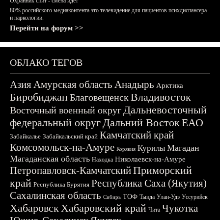
Охранник спит - смена идёт
80% российского медиаконтента это телевидение для пациентов психдиспансера
и наркологии.
Перейти на форум >>
ОБЛАКО ТЕГОВ
Азия
Амурская область
Анадырь
Арктика
Биробиджан
Владивосток
Благовещенск
Дальневосточный
Восточный военный округ
федеральный округ
Дальний Восток
ЕАО
Камчатский край
Забайкалье
Забайкальский край
Комсомольск-на-Амуре
Магадан
Курилы
Корякия
Магаданская область
Николаевск-на-Амуре
Находка
Приморский
Петропавловск-Камчатский
край
Республика Саха (Якутия)
Республика Бурятия
Сахалинская область
ТОФ
Тында
Улан-Удэ
Уссурийск
Сибирь
Хабаровск
Хабаровский край
Чукотка
Чита