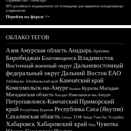
Охранник спит - смена идёт
80% российского медиаконтента это телевидение для пациентов психдиспансера
и наркологии.
Перейти на форум >>
ОБЛАКО ТЕГОВ
Азия
Амурская область
Анадырь
Арктика
Биробиджан
Владивосток
Благовещенск
Дальневосточный
Восточный военный округ
федеральный округ
Дальний Восток
ЕАО
Камчатский край
Забайкалье
Забайкальский край
Комсомольск-на-Амуре
Магадан
Курилы
Корякия
Магаданская область
Николаевск-на-Амуре
Находка
Приморский
Петропавловск-Камчатский
край
Республика Саха (Якутия)
Республика Бурятия
Сахалинская область
ТОФ
Тында
Улан-Удэ
Уссурийск
Сибирь
Хабаровск
Хабаровский край
Чукотка
Чита