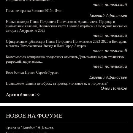
павел попельский
Голая вечеринка Роснано 2015г. Итог.
Евгений Афанасьев
Новые находки Павла Петровича Попельского: Архив газеты Природа и
аномальные явления, Неизвестная карта НижнеАмурЛага и Последние выставки
автора в Амурске по 2025
павел попельский
Официальные публикации Павла Петровича Попельского 2023-2025 в Болгарии,
в газетах Тихоокеанская Звезда и Наш Город Амурск
павел попельский
Комсомольск официально продолжает отмечать День памяти жертв сталинских
репрессий: задумаемся...
павел попельский
Кого боится Путин: Сергей Фургал
Евгений Афанасьев
Повышение платы в автобусах за проезд: кто виноват, и что делать?
Олег Паньков
Архив блогов >>
НОВОЕ НА ФОРУМЕ
Трилогия "Китобои" А. Вахова.