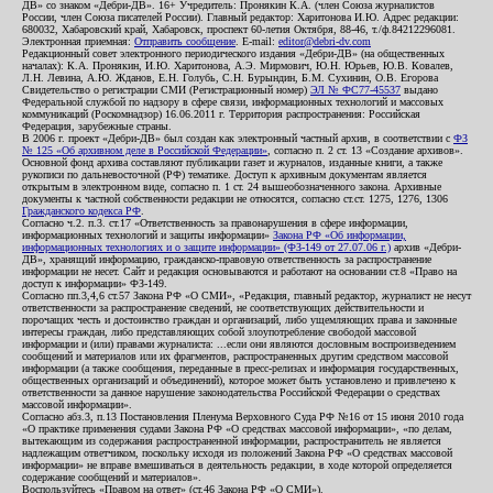
ДВ» со знаком «Дебри-ДВ». 16+ Учредитель: Пронякин К.А. (член Союза журналистов
России, член Союза писателей России). Главный редактор: Харитонова И.Ю. Адрес редакции:
680032, Хабаровский край, Хабаровск, проспект 60-летия Октября, 88-46, т./ф.84212296081.
Электронная приемная:
Отправить сообщение
. E-mail:
editor@debri-dv.com
Редакционный совет электронного периодического издания «Дебри-ДВ» (на общественных
началах): К.А. Пронякин, И.Ю. Харитонова, А.Э. Мирмович, Ю.Н. Юрьев, Ю.В. Ковалев,
Л.Н. Левина, А.Ю. Жданов, Е.Н. Голубь, С.Н. Бурындин, Б.М. Сухинин, О.В. Егорова
Свидетельство о регистрации СМИ (Регистрационный номер)
ЭЛ № ФС77-45537
выдано
Федеральной службой по надзору в сфере связи, информационных технологий и массовых
коммуникаций (Роскомнадзор) 16.06.2011 г. Территория распространения: Российская
Федерация, зарубежные страны.
В 2006 г. проект «Дебри-ДВ» был создан как электронный частный архив, в соответствии с
ФЗ
№ 125 «Об архивном деле в Российской Федерации»
, согласно п. 2 ст. 13 «Создание архивов».
Основной фонд архива составляют публикации газет и журналов, изданные книги, а также
рукописи по дальневосточной (РФ) тематике. Доступ к архивным документам является
открытым в электронном виде, согласно п. 1 ст. 24 вышеобозначенного закона. Архивные
документы к частной собственности редакции не относятся, согласно ст.ст. 1275, 1276, 1306
Гражданского кодекса РФ
.
Согласно ч.2. п.3. ст.17 «Ответственность за правонарушения в сфере информации,
информационных технологий и защиты информации»
Закона РФ «Об информации,
информационных технологиях и о защите информации» (ФЗ-149 от 27.07.06 г.)
архив «Дебри-
ДВ», хранящий информацию, гражданско-правовую ответственность за распространение
информации не несет. Сайт и редакция основываются и работают на основании ст.8 «Право на
доступ к информации» ФЗ-149.
Согласно пп.3,4,6 ст.57 Закона РФ «О СМИ», «Редакция, главный редактор, журналист не несут
ответственности за распространение сведений, не соответствующих действительности и
порочащих честь и достоинство граждан и организаций, либо ущемляющих права и законные
интересы граждан, либо представляющих собой злоупотребление свободой массовой
информации и (или) правами журналиста: ...если они являются дословным воспроизведением
сообщений и материалов или их фрагментов, распространенных другим средством массовой
информации (а также сообщения, переданные в пресс-релизах и информация государственных,
общественных организаций и объединений), которое может быть установлено и привлечено к
ответственности за данное нарушение законодательства Российской Федерации о средствах
массовой информации».
Согласно абз.3, п.13 Постановления Пленума Верховного Суда РФ №16 от 15 июня 2010 года
«О практике применения судами Закона РФ «О средствах массовой информации», «по делам,
вытекающим из содержания распространенной информации, распространитель не является
надлежащим ответчиком, поскольку исходя из положений Закона РФ «О средствах массовой
информации» не вправе вмешиваться в деятельность редакции, в ходе которой определяется
содержание сообщений и материалов».
Воспользуйтесь «Правом на ответ» (ст.46 Закона РФ «О СМИ»).