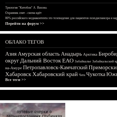
Трилогия "Китобои" А. Вахова.
Охранник спит - смена идёт
80% российского медиаконтента это телевидение для пациентов психдиспансера и на
Перейти на форум >>
ОБЛАКО ТЕГОВ
Бироби
Азия
Амурская область
Анадырь
Арктика
округ
Дальний Восток
ЕАО
Забайкалье
Забайкальский к
Приморски
Петропавловск-Камчатский
на-Амуре
Хабаровск
Хабаровский край
Чукотка
Южн
Чита
Все теги >>