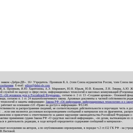
о знаком «Дебри-ДВ». 16+ Учредитель: Пронякин К.А. (член Союза журналистов России, член Союза писа
 сообщение
. E-mail:
editor@debri-dv.com
): К.А. Пронякин, И.Ю. Харитонова, А.Э. Мирмович, Ю.Н. Юрьев, Ю.В. Ковалев, Л.Н. Левина, А.Ю. Ж
 службой по надзору в сфере связи, информационных технологий и массовых коммуникаций (Роскомнадзо
5 «Об архивном деле в Российской Федерации»
, согласно п. 2 ст. 13 «Создание архивов». Основной фон
е, согласно п. 1 ст. 24 вышеобозначенного закона. Архивные документы к частной собственности редакци
ых технологий и защиты информации»
Закона РФ «Об информации, информационных технологиях и о защите
и работают на основании ст.8 «Право на доступ к информации» ФЗ-149.
етственности за распространение сведений, не соответствующих действительности и порочащих честь и д
 ...если они являются дословным воспроизведением сообщений и материалов или их фрагментов, распро
новлено и привлечено к ответственности за данное нарушение законодательства Российской Федерации о
актике применения судами Закона РФ «О средствах массовой информации», «по делам, вытекающим из со
ся в деятельность редакции, в ходе которой определяется содержание сообщений и материалов».
жит возложению на авторов, а по опубликованию опровержения, в порядке ч.2 ст.152 ГК РФ - на учредит
.В.Пестовой.