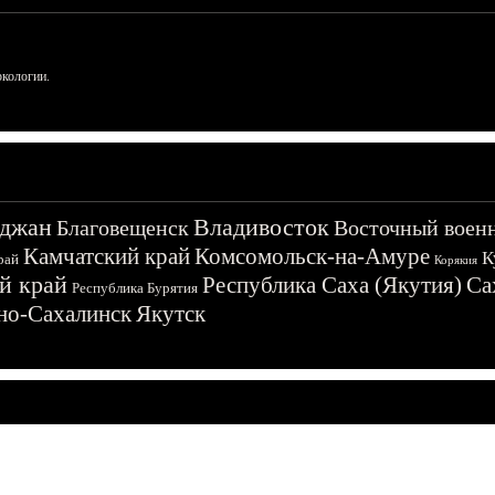
ркологии.
джан
Владивосток
Благовещенск
Восточный воен
Камчатский край
Комсомольск-на-Амуре
К
рай
Корякия
й край
Республика Саха (Якутия)
Са
Республика Бурятия
о-Сахалинск
Якутск