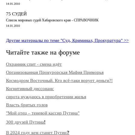
14.01.2010
75 СУДЕЙ
Список мировых судей Хабаровского края - СПРАВОЧНИК
14.01.2010
Другие материалы по теме "Суд, Криминал, Прокуратура" >>
Читайте также на форуме
Охранник спит - смена идёт
Организованная Прокурорская Мафия Приморья
Космодром Восточный. Кто всё-таки ворует деньги?!
Когнитивный диссонанс
сирота нуждаюсь в приобретении жилья
Власть бритых голов
"Мой отец – теневой кассир Путина"
300 друзей Путина❗️
В 2024 году кем станет Путин❓