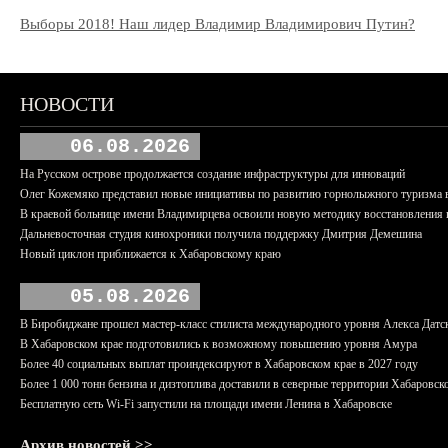
Выборы 2018! Наш лидер Владимир Владимирович Путин?
НОВОСТИ
06.08.2026
На Русском острове продолжается создание инфраструктуры для инноваций
Олег Кожемяко представил новые инициативы по развитию горнолыжного туризма 
В краевой больнице имени Владимирцева освоили новую методику восстановления п
Дальневосточная студия кинохроники получила поддержку Дмитрия Демешина
Новый циклон приближается к Хабаровскому краю
05.08.2026
В Биробиджане прошел мастер-класс стилиста международного уровня Алекса Датс
В Хабаровском крае подготовились к возможному повышению уровня Амура
Более 40 социальных выплат проиндексируют в Хабаровском крае в 2027 году
Более 1 000 тонн бензина и дизтоплива доставили в северные территории Хабаровск
Бесплатную сеть Wi-Fi запустили на площади имени Ленина в Хабаровске
Архив новостей >>