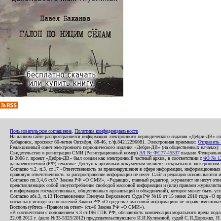
Пользовательское соглашение
,
Политика конфиденциальности
На данном сайте распространяется информация электронного периодического издания «Дебри-ДВ» с
Хабаровск, проспект 60-летия Октября, 88-46, т./ф.84212296081. Электронная приемная:
Отправить
Редакционный совет электронного периодического издания «Дебри-ДВ» (на общественных началах
Свидетельство о регистрации СМИ (Регистрационный номер)
ЭЛ № ФС77-45537
выдано Федеральной
В 2006 г. проект «Дебри-ДВ» был создан как электронный частный архив, в соответствии с
ФЗ № 12
дальневосточной (РФ) тематике. Доступ к архивным документам является открытым в электронном вид
Согласно ч.2. п.3. ст.17 «Ответственность за правонарушения в сфере информации, информационн
правовую ответственность за распространение информации не несет. Сайт и редакция основываются 
Согласно пп.3,4,6 ст.57 Закона РФ «О СМИ», «Редакция, главный редактор, журналист не несут отв
представляющих собой злоупотребление свободой массовой информации и (или) правами журналиста:
и информация государственных, общественных организаций и объединений), которое может быть уста
Согласно абз.3, п.13 Постановления Пленума Верховного Суда РФ №16 от 15 июня 2010 года «О пр
поскольку исходя из положений Закона РФ «О средствах массовой информации» не вправе вмешивать
Воспользуйтесь «Правом на ответ» (ст.46 Закона РФ «О СМИ»).
«В соответствии с положением ч.3 ст.196 ГПК РФ, обязанность компенсации морального вреда подле
22.08.2012 г. (дело №33-5325/2012) председательствующего И.И.Куликовой, судей С.И.Дорожко, Н