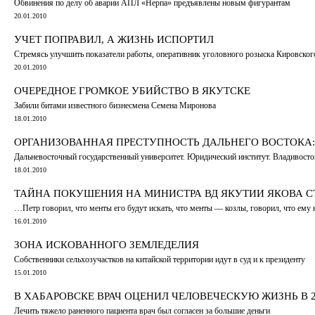
Обвинения по делу об аварии АПЛ «Нерпа» предъявлены новым фигурантам
20.01.2010
УЧЕТ ПОПРАВИЛ, А ЖИЗНЬ ИСПОРТИЛ
Стремясь улучшить показатели работы, оперативник уголовного розыска Кировск
20.01.2010
ОЧЕРЕДНОЕ ГРОМКОЕ УБИЙСТВО В ЯКУТСКЕ
Забили битами известного бизнесмена Семена Миронова
18.01.2010
ОРГАНИЗОВАННАЯ ПРЕСТУПНОСТЬ ДАЛЬНЕГО ВОСТОКА:
Дальневосточный государственный университет. Юридический институт. Владивост
18.01.2010
ТАЙНА ПОКУШЕНИЯ НА МИНИСТРА ВД ЯКУТИИ ЯКОВА С
…Петр говорил, что менты его будут искать, что менты — козлы, говорил, что ему н
16.01.2010
ЗОНА ИСКОВАННОГО ЗЕМЛЕДЕЛИЯ
Собственники сельхозучастков на китайской территории идут в суд и к президенту
15.01.2010
В ХАБАРОВСКЕ ВРАЧ ОЦЕНИЛ ЧЕЛОВЕЧЕСКУЮ ЖИЗНЬ В 2
Лечить тяжело раненного пациента врач был согласен за большие деньги