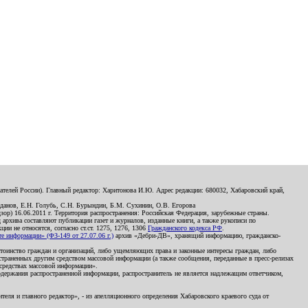
телей России). Главный редактор: Харитонова И.Ю. Адрес редакции: 680032, Хабаровский край,
данов, Е.Н. Голубь, С.Н. Бурындин, Б.М. Сухинин, О.В. Егорова
р) 16.06.2011 г. Территория распространения: Российская Федерация, зарубежные страны.
д архива составляют публикации газет и журналов, изданные книги, а также рукописи по
и не относятся, согласно ст.ст. 1275, 1276, 1306
Гражданского кодекса РФ
.
 информации» (ФЗ-149 от 27.07.06 г.)
архив «Дебри-ДВ», хранящий информацию, гражданско-
остоинство граждан и организаций, либо ущемляющих права и законные интересы граждан, либо
страненных другим средством массовой информации (а также сообщения, переданные в пресс-релизах
 средствах массовой информации».
держания распространенной информации, распространитель не является надлежащим ответчиком,
еля и главного редактор», - из апелляционного определения Хабаровского краевого суда от