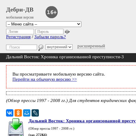
Дебри-ДВ
мобильная версия
Логин
Пароль
Регистрация
/
Забыли пароль?
расширенный
Дальний Восток: Хроника организованной преступности-3
Вы просматриваете мобильную версию сайта.
Перейти на обычную версию >>
(Обзор прессы 1997 - 2008 гг.) Для студентов юридических ф
Дальний Восток: Хроника организованной прест
(Обзор прессы 1997 - 2008 гг.)
(rar, 272Кб)