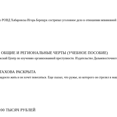
ого РОВД Хабаровска Игорь Берещук состряпал уголовное дело в отношении невиновно
 ОБЩИЕ И РЕГИОНАЛЬНЫЕ ЧЕРТЫ (УЧЕБНОЕ ПОСОБИЕ)
окский Центр по изучению организованной преступности. Издательство Дальневосточн
ТАХОВА РАСКРЫТА
адоело жить и он хочет повеситься. Еще сказал, что ружье, из которого он стрелял в ма
00 ТЫСЯЧ РУБЛЕЙ