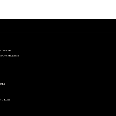
в России
осле инсульта
кого
ого края