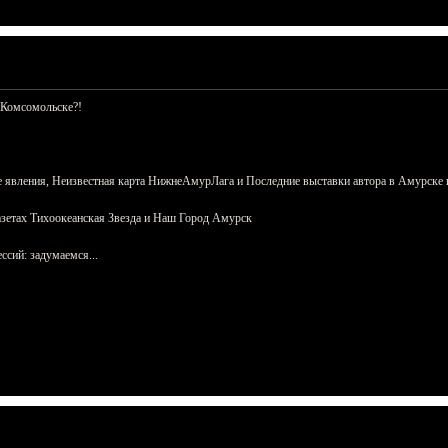
 Комсомольске?!
 явления, Неизвестная карта НижнеАмурЛага и Последние выставки автора в Амурске 
азетах Тихоокеанская Звезда и Наш Город Амурск
сий: задумаемся...