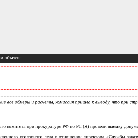
ом объекте
в все обмеры и расчеты, комиссия пришла к выводу, что при стро
ного комитета при прокуратуре РФ по РС (Я) провели выемку док
жденного уголовного дела в отношении директора «Службы заказ