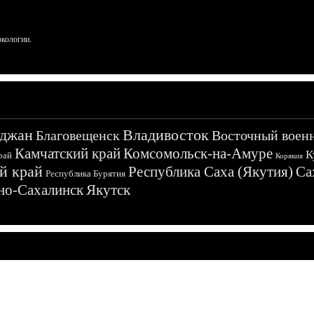
ркологии.
джан
Владивосток
Благовещенск
Восточный воен
Камчатский край
Комсомольск-на-Амуре
К
рай
Корякия
й край
Республика Саха (Якутия)
Са
Республика Бурятия
о-Сахалинск
Якутск