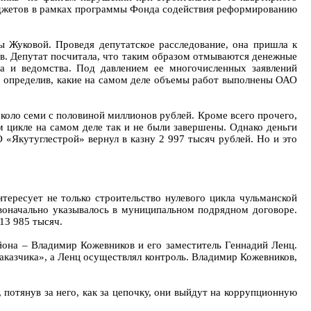
 бюджетов в рамках программы Фонда содействия реформированию
ы Жуковой. Проведя депутатское расследование, она пришла к
ов. Депутат посчитала, что таким образом отмываются денежные
ва и ведомства. Под давлением ее многочисленных заявлений
, определив, какие на самом деле объемы работ выполнены ОАО
около семи с половиной миллионов рублей. Кроме всего прочего,
 цикле на самом деле так и не были завершены. Однако деньги
 «Якутуглестрой» вернул в казну 2 997 тысяч рублей. Но и это
тересует не только строительство нулевого цикла чульманской
рвоначально указывалось в муниципальном подрядном договоре.
13 985 тысяч.
йона – Владимир Кожевников и его заместитель Геннадий Ленц.
казчика», а Ленц осуществлял контроль. Владимир Кожевников,
 потянув за него, как за цепочку, они выйдут на коррупционную