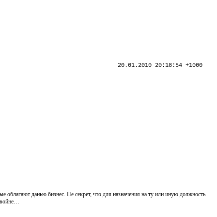
20.01.2010 20:18:54 +1000
 облагают данью бизнес. Не секрет, что для назначения на ту или иную должность
й войне…