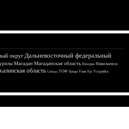
Дальневосточный федеральный
ный округ
Магадан
Магаданская область
урилы
Николаевск-
Находка
халинская область
ТОФ
Тында
Улан-Удэ
Уссурийск
Сибирь