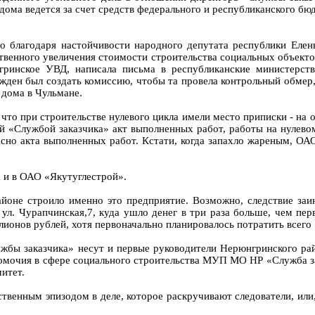
о дома ведется за счет средств федерального и республиканского
о благодаря настойчивости народного депутата республики Елен
твенного увеличения стоимости строительства социальных объект
нгринское УВД, написала письма в республиканские министерст
жден был создать комиссию, чтобы та провела контрольный обмер
 дома в Чульмане.
что при строительстве нулевого цикла имели место приписки - на 
й «Службой заказчика» акт выполненных работ, работы на нулевом
асно акта выполненных работ. Кстати, когда запахло жареным, ОАО
а и в ОАО «Якутуглестрой».
йоне строило именно это предприятие. Возможно, следствие заин
 ул. Чурапчинская,7, куда ушло денег в три раза больше, чем пе
ионов рублей, хотя первоначально планировалось потратить всего 
лужбы заказчика» несут и первые руководители Нерюнгринского ра
омочия в сфере социального строительства МУП МО НР «Служба за
итет.
твенным эпизодом в деле, которое раскручивают следователи, или,