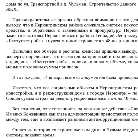
дома по ул. Транспортной в п. Чульман. Строительство данног
ЖКХ.
Правоохранительные органы обратили внимание на это дел
выводу, что в Нерюнгринском районе сложилась система искусс
средства, и обратилась с заявлениями в прокуратуру, Нерю
заместитель главы Нерюнгринского района Геннадий Ленц выну
«Якутуглестрой» на нулевом цикле строящегося 48-квартирного
Выполнив все обмеры и расчеты, комиссия пришла к выводу, 
эксперты определили, что несмотря на принятый и подписанны
подрядчик - «Якутуглестрой» - получил в полном объеме, согл
меньше половины суммы приписок.
В тот же день, 14 января, выемка документов была проведен
Известно, что все социальные объекты в Нерюнгринском ра
новостройки, а и реконструкция дома в городе Нерюнгри – по
Общая сумма затрат на реконструкцию вылилась в около 40 милл
Без сомнения, ответственность за незаконные действия «С
Именно Кожевников как глава администрации предоставил полн
между тем, еще и возглавляет районный антикоррупционный ком
Станет ли история со строительством дома в Чульмане единс
систему, покажет время.