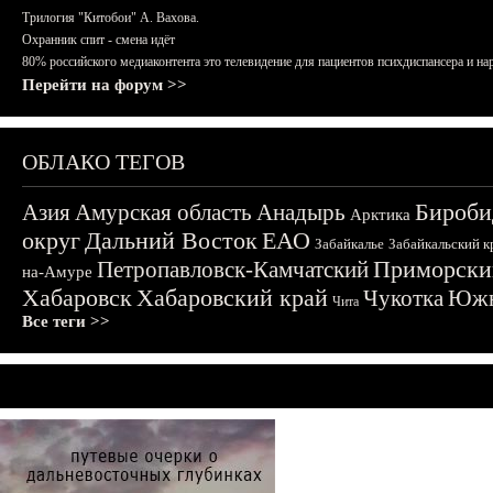
Трилогия "Китобои" А. Вахова.
Охранник спит - смена идёт
80% российского медиаконтента это телевидение для пациентов психдиспансера и на
Перейти на форум >>
ОБЛАКО ТЕГОВ
Бироби
Азия
Амурская область
Анадырь
Арктика
округ
Дальний Восток
ЕАО
Забайкалье
Забайкальский к
Приморски
Петропавловск-Камчатский
на-Амуре
Хабаровск
Хабаровский край
Чукотка
Южн
Чита
Все теги >>