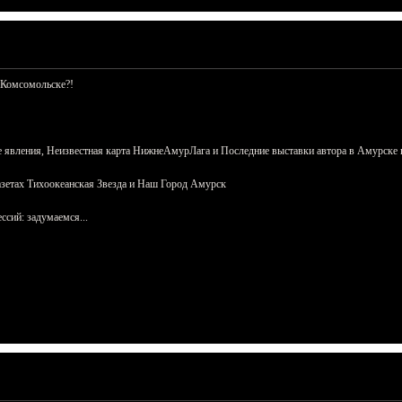
 Комсомольске?!
 явления, Неизвестная карта НижнеАмурЛага и Последние выставки автора в Амурске 
азетах Тихоокеанская Звезда и Наш Город Амурск
сий: задумаемся...