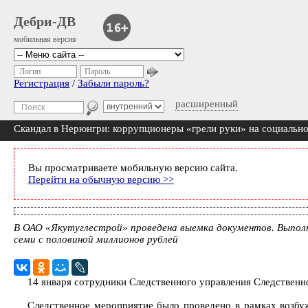
Дебри-ДВ
мобильная версия
Логин
Пароль
Регистрация
/
Забыли пароль?
расширенный
Скандал в Нерюнгри: коррупционеры «грели руки» на социальн
Вы просматриваете мобильную версию сайта.
Перейти на обычную версию >>
В ОАО «Якутуглестрой» проведена выемка документов. Выполни
семи с половиной миллионов рублей
14 января сотрудники Следственного управления Следствен
Следственное мероприятие было проведено в рамках возбу