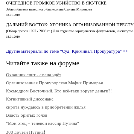
ОЧЕРЕДНОЕ ГРОМКОЕ УБИЙСТВО В ЯКУТСКЕ
Забили битами известного бизнесмена Семена Миронова
18.01.2010
ДАЛЬНИЙ ВОСТОК: ХРОНИКА ОРГАНИЗОВАННОЙ ПРЕСТУ
(Обзор прессы 1997 - 2008 гг.) Для студентов юридических факультетов, институто
18.01.2010
Другие материалы по теме "Суд, Криминал, Прокуратура" >>
Читайте также на форуме
Охранник спит - смена идёт
Организованная Прокурорская Мафия Приморья
Космодром Восточный. Кто всё-таки ворует деньги?!
Когнитивный диссонанс
сирота нуждаюсь в приобретении жилья
Власть бритых голов
"Мой отец – теневой кассир Путина"
300 друзей Путина❗️