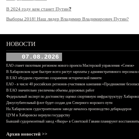
В 2024 году кем станет Путин❓
Выборы 2018! Наш лидер Владимир Владимирович Путин?
НОВОСТИ
07.08.2026
ЕАО станет пилотным регионом нового проекта Мастерской управления «Сенеж»
В Хабаровском крае быстрее всего растут зарплаты у административного персонала 
В ЕАО обсудили стратегию сохранения исторической памяти
ЕАО - в числе 40 российских регионов-участников кампании «Продвижение безопас
В ЕАО значительно увеличены объемы дорожных работ
Федеральный эксперт по достоинству оценил спортивную инфраструктуру Хабаровс
Дноуглубительный флот будет создан для Северного морского пути
На Хабаровском судостроительном заводе началось производство дебаркадеров
ЦУМ в Хабаровске вернули государству
Бывший судоремонтный завод «Якорь» в Советской Гавани планируют восстановить
Архив новостей >>