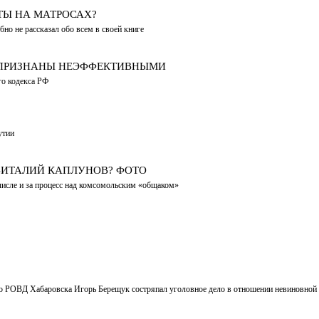
Ы НА МАТРОСАХ?
бно не рассказал обо всем в своей книге
 ПРИЗНАНЫ НЕЭФФЕКТИВНЫМИ
го кодекса РФ
утии
ВИТАЛИЙ КАПЛУНОВ? ФОТО
числе и за процесс над комсомольским «общаком»
ого РОВД Хабаровска Игорь Берещук состряпал уголовное дело в отношении невиновно