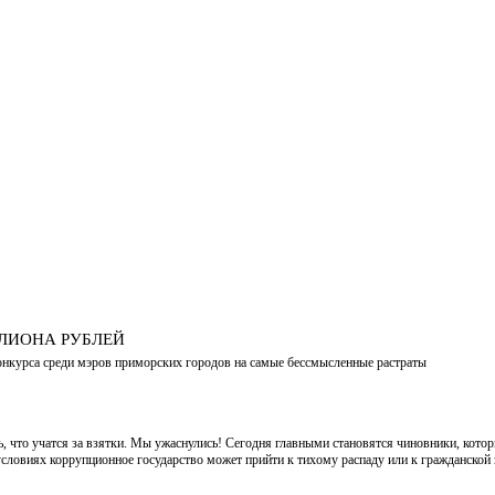
ЛЛИОНА РУБЛЕЙ
онкурса среди мэров приморских городов на самые бессмысленные растраты
что учатся за взятки. Мы ужаснулись! Сегодня главными становятся чиновники, которые
словиях коррупционное государство может прийти к тихому распаду или к гражданско