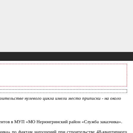
ительстве нулевого цикла имели место приписки - на около
ументов в МУП «МО Нерюнгринский район «Служба заказчика».
чика» по фактам нарушений при строительстве 48-квартирного