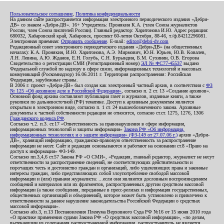
Пользовательское соглашение
,
Политика конфиденциальности
На данном сайте распространяется информация электронного периодического издания «Дебри-
ДВ» со знаком «Дебри-ДВ». 16+ Учредитель: Пронякин К.А. (член Союза журналистов
России, член Союза писателей России). Главный редактор: Харитонова И.Ю. Адрес редакции:
680032, Хабаровский край, Хабаровск, проспект 60-летия Октября, 88-46, т./ф.84212296081.
Электронная приемная:
Отправить сообщение
. E-mail:
editor@debri-dv.com
Редакционный совет электронного периодического издания «Дебри-ДВ» (на общественных
началах): К.А. Пронякин, И.Ю. Харитонова, А.Э. Мирмович, Ю.Н. Юрьев, Ю.В. Ковалев,
Л.Н. Левина, А.Ю. Жданов, Е.Н. Голубь, С.Н. Бурындин, Б.М. Сухинин, О.В. Егорова
Свидетельство о регистрации СМИ (Регистрационный номер)
ЭЛ № ФС77-45537
выдано
Федеральной службой по надзору в сфере связи, информационных технологий и массовых
коммуникаций (Роскомнадзор) 16.06.2011 г. Территория распространения: Российская
Федерация, зарубежные страны.
В 2006 г. проект «Дебри-ДВ» был создан как электронный частный архив, в соответствии с
ФЗ
№ 125 «Об архивном деле в Российской Федерации»
, согласно п. 2 ст. 13 «Создание архивов».
Основной фонд архива составляют публикации газет и журналов, изданные книги, а также
рукописи по дальневосточной (РФ) тематике. Доступ к архивным документам является
открытым в электронном виде, согласно п. 1 ст. 24 вышеобозначенного закона. Архивные
документы к частной собственности редакции не относятся, согласно ст.ст. 1275, 1276, 1306
Гражданского кодекса РФ
.
Согласно ч.2. п.3. ст.17 «Ответственность за правонарушения в сфере информации,
информационных технологий и защиты информации»
Закона РФ «Об информации,
информационных технологиях и о защите информации» (ФЗ-149 от 27.07.06 г.)
архив «Дебри-
ДВ», хранящий информацию, гражданско-правовую ответственность за распространение
информации не несет. Сайт и редакция основываются и работают на основании ст.8 «Право на
доступ к информации» ФЗ-149.
Согласно пп.3,4,6 ст.57 Закона РФ «О СМИ», «Редакция, главный редактор, журналист не несут
ответственности за распространение сведений, не соответствующих действительности и
порочащих честь и достоинство граждан и организаций, либо ущемляющих права и законные
интересы граждан, либо представляющих собой злоупотребление свободой массовой
информации и (или) правами журналиста: ...если они являются дословным воспроизведением
сообщений и материалов или их фрагментов, распространенных другим средством массовой
информации (а также сообщения, переданные в пресс-релизах и информация государственных,
общественных организаций и объединений), которое может быть установлено и привлечено к
ответственности за данное нарушение законодательства Российской Федерации о средствах
массовой информации».
Согласно абз.3, п.13 Постановления Пленума Верховного Суда РФ №16 от 15 июня 2010 года
«О практике применения судами Закона РФ «О средствах массовой информации», «по делам,
вытекающим из содержания распространенной информации, распространитель не является