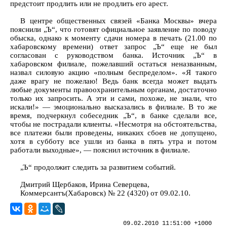
предстоит продлить или не продлить его арест.
В центре общественных связей «Банка Москвы» вчера
пояснили „Ъ“, что готовят официальное заявление по поводу
обыска, однако к моменту сдачи номера в печать (21.00 по
хабаровскому времени) ответ запрос „Ъ“ еще не был
согласован с руководством банка. Источник „Ъ“ в
хабаровском филиале, пожелавший остаться неназванным,
назвал силовую акцию «полным беспределом». «Я такого
даже врагу не пожелаю! Ведь банк всегда может выдать
любые документы правоохранительным органам, достаточно
только их запросить. А эти и сами, похоже, не знали, что
искали!» — эмоционально высказались в филиале. В то же
время, подчеркнул собеседник „Ъ“, в банке сделали все,
чтобы не пострадали клиенты. «Несмотря на обстоятельства,
все платежи были проведены, никаких сбоев не допущено,
хотя в субботу все ушли из банка в пять утра и потом
работали выходные», — пояснил источник в филиале.
„Ъ“ продолжит следить за развитием событий.
Дмитрий Щербаков, Ирина Северцева,
Коммерсантъ(Хабаровск) № 22 (4320) от 09.02.10.
09.02.2010 11:51:00 +1000