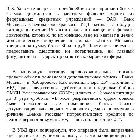
В Хабаровске впервые в новейшей истории прошли обыск и
выемка документов в местном филиале одного из
федеральных кредитных учреждений — ОАО «Банк
Москвы». Следователи краевого УВД начиная с полудня
пятницы в течение 15 часов искали в помещениях филиала
документы, которых, по их мнению, явно не хватает в деле о
мошенническом получении в филиале «Банка Москвы»
кредитов на сумму более 30 млн руб. Документы не смогли
предоставить следствию ни потерпевшие, ни главный
фигурант дела — директор одной из хабаровских фирм.
В минувшую пятницу правоохранительные органы
провели обыск в основном и дополнительном офисах «Банка
Москвы» в Хабаровске. Как пояснил вчера „Ъ“ источник в
УВД края, следственные действия при поддержке бойцов
ОМСН (так называемого СОБРа) длились с 12 часов пятницы
до 3 утра субботы. «В ходе разрешенного судом обыска
были осмотрены все помещения банка. Изъята
документация, касающаяся уголовного дела о получении в
филиале „Банка Москвы“ потребительских кредитов по
недостоверным документам», — пояснил источник „Ъ“.
В УВД края подчеркнули, что операция была направлена
«не против сотрудников банка», а сами милиционеры не