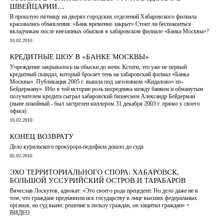
ШВЕЙЦАРИИ…
В прошлую пятницу на дверях городских отделений Хабаровского филиала
красовались объявления: «Банк временно закрыт» Стоит ли беспокоиться
вкладчикам после внезапных обысков в хабаровском филиале «Банка Москвы»?
10.02.2010
КРЕДИТНЫЕ ШОУ В «БАНКЕ МОСКВЫ»
Учреждение закрывалось на обыски до ночи. Кстати, это уже не первый
кредитный скандал, который бросает тень на хабаровский филиал «Банка
Москвы». Публикация 2005 г. вышла под заголовком «Кидалово» по-
Бейдерману». Ибо в той истории роль посредника между банком и обманутым
получателем кредита сыграл хабаровский бизнесмен Александр Бейдерман
(ныне покойный - был застрелен киллером 31 декабря 2003 г. прямо у своего
офиса)
10.02.2010
КОНЕЦ ВОЗВРАТУ
Дело курильского прокурора-педофила дошло до суда
05.02.2010
ЭХО ТЕРРИТОРИАЛЬНОГО СПОРА: ХАБАРОВСК,
БОЛЬШОЙ УССУРИЙСКИЙ ОСТРОВ И ТАРАБАРОВ
Вячеслав Лоскутов, адвокат: «Это своего рода прецедент. Но дело даже не в
том, что граждане предъявили иск государству в лице высших федеральных
органов, но суд вынес решение в пользу граждан, он защитил граждан» +
ВИДЕО