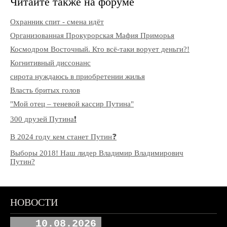
Читайте также на форуме
Охранник спит - смена идёт
Организованная Прокурорская Мафия Приморья
Космодром Восточный. Кто всё-таки ворует деньги?!
Когнитивный диссонанс
сирота нуждаюсь в приобретении жилья
Власть бритых голов
"Мой отец – теневой кассир Путина"
300 друзей Путина❗️
В 2024 году кем станет Путин❓
Выборы 2018! Наш лидер Владимир Владимирович
Путин?
НОВОСТИ
10.08.2026