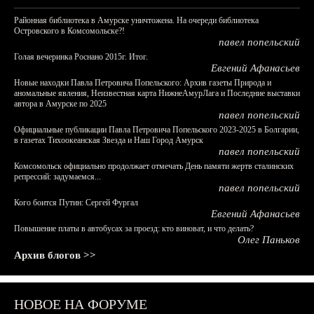
Районная библиотека в Амурске уничтожена. На очереди библиотека
Островского в Комсомольске?!
павел попельский
Голая вечеринка Роснано 2015г. Итог.
Евгений Афанасьев
Новые находки Павла Петровича Попельского: Архив газеты Природа и
аномальные явления, Неизвестная карта НижнеАмурЛага и Последние выставки
автора в Амурске по 2025
павел попельский
Официальные публикации Павла Петровича Попельского 2023-2025 в Болгарии,
в газетах Тихоокеанская Звезда и Наш Город Амурск
павел попельский
Комсомольск официально продолжает отмечать День памяти жертв сталинских
репрессий: задумаемся...
павел попельский
Кого боится Путин: Сергей Фургал
Евгений Афанасьев
Повышение платы в автобусах за проезд: кто виноват, и что делать?
Олег Паньков
Архив блогов >>
НОВОЕ НА ФОРУМЕ