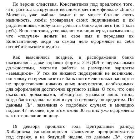
По версии следствия, Константинов под предлогом того,
что, располагая крупным вкладом в местном филиале «Банка
Москвы», уже выбрал лимит и не может больше снять
наличность, якобы уговаривал своих подчиненных и их
родственников «получать» деньги в банке для него (по 1 млн
руб.). Впоследствии, утверждают милиционеры, оказывалось,
что «получая» деньги на свое имя и передавая их
Константинову, люди на самом деле оформляли на себя
потребительские кредиты.
Как выяснилось позднее, в распоряжении банка
оказывались даже справки формы 2-НДФЛ с нереальными
должностями, местами работы и размерами зарплаты
«заемщиков». У тех же никаких подозрений не возникало,
поскольку во время визита в банк они имели только паспорт и
не предоставляли никаких иных документов, необходимых
для оформления достаточно крупного займа. О том, что они
оказались должниками, обманутые узнавали лишь тогда,
когда банк подавал на них в суд за неуплату по кредитам. По
данным „Ъ“, заявления о подобных случаях в милицию
подали 47 человек, при этом около 30 из них уже оформлены
как потерпевшие по делу.
19 декабря прошлого года Центральный райсуд
Хабаровска санкционировал заключение предпринимателя
под стражу, а на будущей неделе, по данным „Ъ“, суду