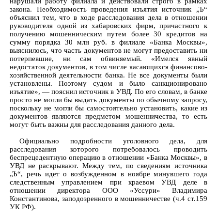
нарушали работу филиала и действовали строго в рамках
закона. Необходимость проведения изъятия источник „Ъ“
объяснил тем, что в ходе расследования дела в отношении
руководителя одной из хабаровских фирм, причастного к
получению мошенническим путем более 30 кредитов на
сумму порядка 30 млн руб. в филиале «Банка Москвы»,
выяснилось, что часть документов не могут предоставить ни
потерпевшие, ни сам обвиняемый. «Имелся явный
недостаток документов, в том числе касающихся финансово-
хозяйственной деятельности банка. Не все документы были
установлены. Поэтому судом и было санкционировано
изъятие», — пояснил источник в УВД. По его словам, в банке
просто не могли бы выдать документы по обычному запросу,
поскольку не могли бы самостоятельно установить, какие из
документов являются предметом мошенничества, то есть
могут быть важны для расследования данного дела.
Официально подробности уголовного дела, для
расследования которого потребовалось проводить
беспрецедентную операцию в отношении «Банка Москвы», в
УВД не раскрывают. Между тем, по сведениям источника
„Ъ“, речь идет о возбужденном в ноябре минувшего года
следственным управлением при краевом УВД деле в
отношении директора ООО «Уссури» Владимира
Константинова, заподозренного в мошенничестве (ч.4 ст.159
УК РФ).