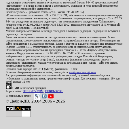
надлежащим ответчиком, поскольку исходя из положений Закона РФ «О средствах массовой
информации» не вправе вмешиваться в деятельность редакции, в ходе которой определяется
содержание сообщений и материалов».
Воспользуйтесь «Правом на ответ» (ст.46 Закона РФ «О СМИ»).
«В соответствии с положением ч.3 ст.196 ГПК РФ, обязанность компенсации морального вреда
подлежит возложению на авторов, а по опубликованию опровержения, в порядке ч.2 ст.152 ГК
РФ - на учредителя и главного редактор», - из апелляционного определения Хабаровского
краевого суда от 22.08.2012 г. (дело №33-5325/2012) председательствующего И.И.Куликовой,
судей С.И.Дорожко, Н.В.Пестовой.
Мнения авторов материалов не всегда совпадают с позицией редакции. Редакция не вступает в
переписку с авторами.
Редакция не несет ответственность за содержание внешних ссылок и комментариев. За них
ответственны, соответственно, исключительно их правообладатели и авторы. Комментарии на
сайте приравнены к выражению мнения. Блоги и форум не входят в электронное периодическое
издание «Дебри-ДВ», ответственность за достоверность и наполняемость несут авторы.
Политические опросы/голосования проводятся согласно ч.2. ст.46 «Опросы общественного
мнения» Федерального закона от 12.06.2002 г. № 67-ФЗ «Об основных гарантиях
избирательных прав и права на участие в референдуме граждан Российской Федерации»;
считать, там где не указано: лицо (лица), заказавшее (заказавших) проведение опроса и
оплатившее (оплативших) указанную публикацию (обнародование) - едино - сайт, без оплаты -
безвозмездно/бесплатно.
Часовой пояс сервера UTC+11 (AEST), фактически +8 мск.
Если вы обнаружили ошибки на сайте, пожалуйста,
сообщите нам об этом
.
Распространение информации о политической, социальной, духовной жизни общества,
публикации на актуальные темы, просветительские функции. Для мужчин и женщин. 16+ для
детей старше 16 лет.
СМИ не получает субсидий.
Адреса сайта:
DEBRI-DV.COM
,
DEBRI-DV.RU
.
В социальных сетях:
© Дебри-ДВ, 20.04.2006 - 2026