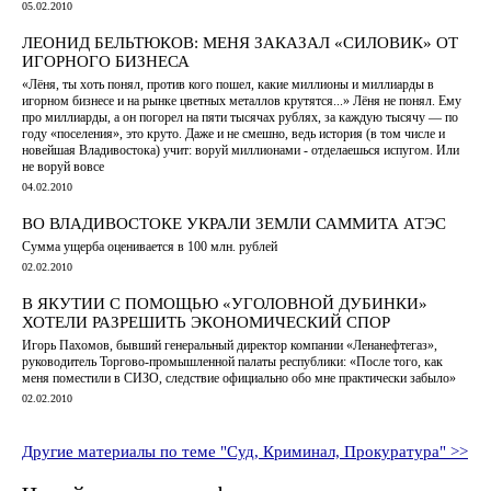
05.02.2010
ЛЕОНИД БЕЛЬТЮКОВ: МЕНЯ ЗАКАЗАЛ «СИЛОВИК» ОТ
ИГОРНОГО БИЗНЕСА
«Лёня, ты хоть понял, против кого пошел, какие миллионы и миллиарды в
игорном бизнесе и на рынке цветных металлов крутятся...» Лёня не понял. Ему
про миллиарды, а он погорел на пяти тысячах рублях, за каждую тысячу — по
году «поселения», это круто. Даже и не смешно, ведь история (в том числе и
новейшая Владивостока) учит: воруй миллионами - отделаешься испугом. Или
не воруй вовсе
04.02.2010
ВО ВЛАДИВОСТОКЕ УКРАЛИ ЗЕМЛИ САММИТА АТЭС
Сумма ущерба оценивается в 100 млн. рублей
02.02.2010
В ЯКУТИИ С ПОМОЩЬЮ «УГОЛОВНОЙ ДУБИНКИ»
ХОТЕЛИ РАЗРЕШИТЬ ЭКОНОМИЧЕСКИЙ СПОР
Игорь Пахомов, бывший генеральный директор компании «Ленанефтегаз»,
руководитель Торгово-промышленной палаты республики: «После того, как
меня поместили в СИЗО, следствие официально обо мне практически забыло»
02.02.2010
Другие материалы по теме "Суд, Криминал, Прокуратура" >>