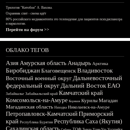
Трилогия "Китобои" А. Вахова.
Охранник спит - смена идёт
80% российского медиаконтента это телевидение для пациентов психдиспансера
и наркологии.
Перейти на форум >>
ОБЛАКО ТЕГОВ
Азия
Амурская область
Анадырь
Арктика
Биробиджан
Владивосток
Благовещенск
Дальневосточный
Восточный военный округ
федеральный округ
Дальний Восток
ЕАО
Камчатский край
Забайкалье
Забайкальский край
Комсомольск-на-Амуре
Магадан
Курилы
Корякия
Магаданская область
Николаевск-на-Амуре
Находка
Приморский
Петропавловск-Камчатский
край
Республика Саха (Якутия)
Республика Бурятия
Сахалинская область
ТОФ
Тында
Улан-Удэ
Уссурийск
Сибирь