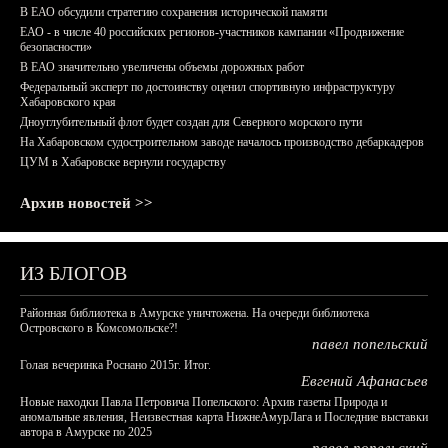
В ЕАО обсудили стратегию сохранения исторической памяти
ЕАО - в числе 40 российских регионов-участников кампании «Продвижение
безопасности»
В ЕАО значительно увеличены объемы дорожных работ
Федеральный эксперт по достоинству оценил спортивную инфраструктуру
Хабаровского края
Дноуглубительный флот будет создан для Северного морского пути
На Хабаровском судостроительном заводе началось производство дебаркадеров
ЦУМ в Хабаровске вернули государству
Архив новостей >>
ИЗ БЛОГОВ
Районная библиотека в Амурске уничтожена. На очереди библиотека
Островского в Комсомольске?!
павел попельский
Голая вечеринка Роснано 2015г. Итог.
Евгений Афанасьев
Новые находки Павла Петровича Попельского: Архив газеты Природа и
аномальные явления, Неизвестная карта НижнеАмурЛага и Последние выставки
автора в Амурске по 2025