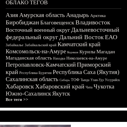
ОБЛАКО ТЕГОВ
Азия
Амурская область
Анадырь
Арктика
Биробиджан
Владивосток
Благовещенск
Дальневосточный
Восточный военный округ
федеральный округ
Дальний Восток
ЕАО
Камчатский край
Забайкалье
Забайкальский край
Комсомольск-на-Амуре
Магадан
Курилы
Корякия
Магаданская область
Николаевск-на-Амуре
Находка
Приморский
Петропавловск-Камчатский
край
Республика Саха (Якутия)
Республика Бурятия
Сахалинская область
ТОФ
Тында
Улан-Удэ
Уссурийск
Сибирь
Хабаровск
Хабаровский край
Чукотка
Чита
Южно-Сахалинск
Якутск
Все теги >>