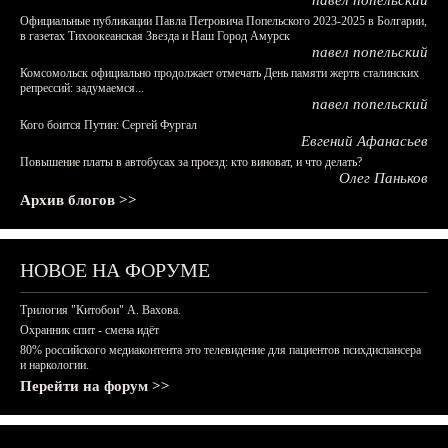
павел попельский
Официальные публикации Павла Петровича Попельского 2023-2025 в Болгарии,
в газетах Тихоокеанская Звезда и Наш Город Амурск
павел попельский
Комсомольск официально продолжает отмечать День памяти жертв сталинских
репрессий: задумаемся...
павел попельский
Кого боится Путин: Сергей Фургал
Евгений Афанасьев
Повышение платы в автобусах за проезд: кто виноват, и что делать?
Олег Паньков
Архив блогов >>
НОВОЕ НА ФОРУМЕ
Трилогия "Китобои" А. Вахова.
Охранник спит - смена идёт
80% российского медиаконтента это телевидение для пациентов психдиспансера
и наркологии.
Перейти на форум >>