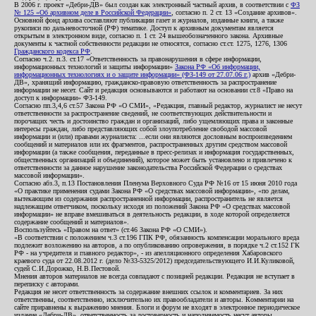
В 2006 г. проект «Дебри-ДВ» был создан как электронный частный архив, в соответствии с
ФЗ
№ 125 «Об архивном деле в Российской Федерации»
, согласно п. 2 ст. 13 «Создание архивов».
Основной фонд архива составляют публикации газет и журналов, изданные книги, а также
рукописи по дальневосточной (РФ) тематике. Доступ к архивным документам является
открытым в электронном виде, согласно п. 1 ст. 24 вышеобозначенного закона. Архивные
документы к частной собственности редакции не относятся, согласно ст.ст. 1275, 1276, 1306
Гражданского кодекса РФ
.
Согласно ч.2. п.3. ст.17 «Ответственность за правонарушения в сфере информации,
информационных технологий и защиты информации»
Закона РФ «Об информации,
информационных технологиях и о защите информации» (ФЗ-149 от 27.07.06 г.)
архив «Дебри-
ДВ», хранящий информацию, гражданско-правовую ответственность за распространение
информации не несет. Сайт и редакция основываются и работают на основании ст.8 «Право на
доступ к информации» ФЗ-149.
Согласно пп.3,4,6 ст.57 Закона РФ «О СМИ», «Редакция, главный редактор, журналист не несут
ответственности за распространение сведений, не соответствующих действительности и
порочащих честь и достоинство граждан и организаций, либо ущемляющих права и законные
интересы граждан, либо представляющих собой злоупотребление свободой массовой
информации и (или) правами журналиста: ...если они являются дословным воспроизведением
сообщений и материалов или их фрагментов, распространенных другим средством массовой
информации (а также сообщения, переданные в пресс-релизах и информация государственных,
общественных организаций и объединений), которое может быть установлено и привлечено к
ответственности за данное нарушение законодательства Российской Федерации о средствах
массовой информации».
Согласно абз.3, п.13 Постановления Пленума Верховного Суда РФ №16 от 15 июня 2010 года
«О практике применения судами Закона РФ «О средствах массовой информации», «по делам,
вытекающим из содержания распространенной информации, распространитель не является
надлежащим ответчиком, поскольку исходя из положений Закона РФ «О средствах массовой
информации» не вправе вмешиваться в деятельность редакции, в ходе которой определяется
содержание сообщений и материалов».
Воспользуйтесь «Правом на ответ» (ст.46 Закона РФ «О СМИ»).
«В соответствии с положением ч.3 ст.196 ГПК РФ, обязанность компенсации морального вреда
подлежит возложению на авторов, а по опубликованию опровержения, в порядке ч.2 ст.152 ГК
РФ - на учредителя и главного редактор», - из апелляционного определения Хабаровского
краевого суда от 22.08.2012 г. (дело №33-5325/2012) председательствующего И.И.Куликовой,
судей С.И.Дорожко, Н.В.Пестовой.
Мнения авторов материалов не всегда совпадают с позицией редакции. Редакция не вступает в
переписку с авторами.
Редакция не несет ответственность за содержание внешних ссылок и комментариев. За них
ответственны, соответственно, исключительно их правообладатели и авторы. Комментарии на
сайте приравнены к выражению мнения. Блоги и форум не входят в электронное периодическое
издание «Дебри-ДВ», ответственность за достоверность и наполняемость несут авторы.