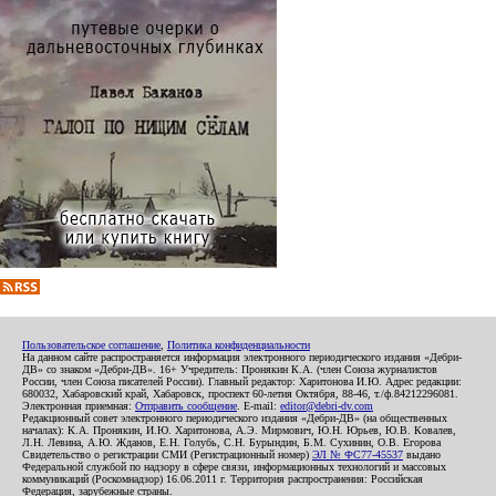
Пользовательское соглашение
,
Политика конфиденциальности
На данном сайте распространяется информация электронного периодического издания «Дебри-
ДВ» со знаком «Дебри-ДВ». 16+ Учредитель: Пронякин К.А. (член Союза журналистов
России, член Союза писателей России). Главный редактор: Харитонова И.Ю. Адрес редакции:
680032, Хабаровский край, Хабаровск, проспект 60-летия Октября, 88-46, т./ф.84212296081.
Электронная приемная:
Отправить сообщение
. E-mail:
editor@debri-dv.com
Редакционный совет электронного периодического издания «Дебри-ДВ» (на общественных
началах): К.А. Пронякин, И.Ю. Харитонова, А.Э. Мирмович, Ю.Н. Юрьев, Ю.В. Ковалев,
Л.Н. Левина, А.Ю. Жданов, Е.Н. Голубь, С.Н. Бурындин, Б.М. Сухинин, О.В. Егорова
Свидетельство о регистрации СМИ (Регистрационный номер)
ЭЛ № ФС77-45537
выдано
Федеральной службой по надзору в сфере связи, информационных технологий и массовых
коммуникаций (Роскомнадзор) 16.06.2011 г. Территория распространения: Российская
Федерация, зарубежные страны.