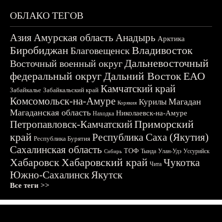
ОБЛАКО ТЕГОВ
Азия
Амурская область
Анадырь
Арктика
Биробиджан
Владивосток
Благовещенск
Дальневосточный
Восточный военный округ
федеральный округ
Дальний Восток
ЕАО
Камчатский край
Забайкалье
Забайкальский край
Комсомольск-на-Амуре
Магадан
Курилы
Корякия
Магаданская область
Николаевск-на-Амуре
Находка
Приморский
Петропавловск-Камчатский
край
Республика Саха (Якутия)
Республика Бурятия
Сахалинская область
ТОФ
Тында
Улан-Удэ
Уссурийск
Сибирь
Хабаровск
Хабаровский край
Чукотка
Чита
Южно-Сахалинск
Якутск
Все теги >>