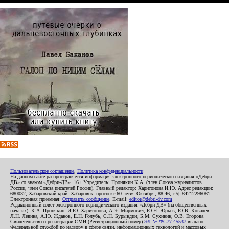
Пользовательское соглашение
,
Политика конфиденциальности
На данном сайте распространяется информация электронного периодического издания «Дебри-
ДВ» со знаком «Дебри-ДВ». 16+ Учредитель: Пронякин К.А. (член Союза журналистов
России, член Союза писателей России). Главный редактор: Харитонова И.Ю. Адрес редакции:
680032, Хабаровский край, Хабаровск, проспект 60-летия Октября, 88-46, т./ф.84212296081.
Электронная приемная:
Отправить сообщение
. E-mail:
editor@debri-dv.com
Редакционный совет электронного периодического издания «Дебри-ДВ» (на общественных
началах): К.А. Пронякин, И.Ю. Харитонова, А.Э. Мирмович, Ю.Н. Юрьев, Ю.В. Ковалев,
Л.Н. Левина, А.Ю. Жданов, Е.Н. Голубь, С.Н. Бурындин, Б.М. Сухинин, О.В. Егорова
Свидетельство о регистрации СМИ (Регистрационный номер)
ЭЛ № ФС77-45537
выдано
Федеральной службой по надзору в сфере связи, информационных технологий и массовых