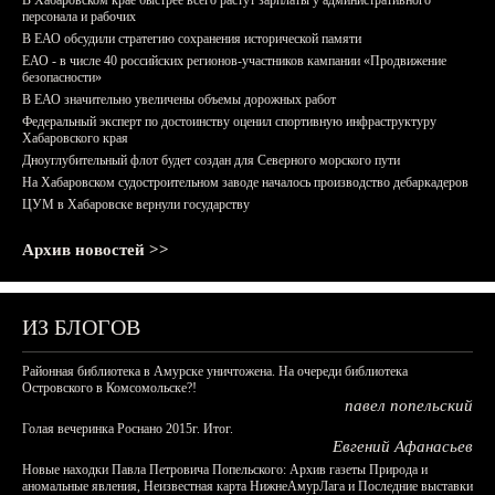
В Хабаровском крае быстрее всего растут зарплаты у административного
персонала и рабочих
В ЕАО обсудили стратегию сохранения исторической памяти
ЕАО - в числе 40 российских регионов-участников кампании «Продвижение
безопасности»
В ЕАО значительно увеличены объемы дорожных работ
Федеральный эксперт по достоинству оценил спортивную инфраструктуру
Хабаровского края
Дноуглубительный флот будет создан для Северного морского пути
На Хабаровском судостроительном заводе началось производство дебаркадеров
ЦУМ в Хабаровске вернули государству
Архив новостей >>
ИЗ БЛОГОВ
Районная библиотека в Амурске уничтожена. На очереди библиотека
Островского в Комсомольске?!
павел попельский
Голая вечеринка Роснано 2015г. Итог.
Евгений Афанасьев
Новые находки Павла Петровича Попельского: Архив газеты Природа и
аномальные явления, Неизвестная карта НижнеАмурЛага и Последние выставки