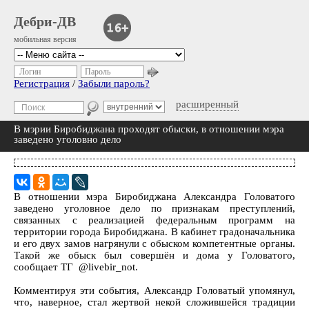
Дебри-ДВ
мобильная версия
Логин
Пароль
Регистрация
/
Забыли пароль?
расширенный
В мэрии Биробиджана проходят обыски, в отношении мэра
заведено уголовно дело
В отношении мэра Биробиджана Александра Головатого
заведено уголовное дело по признакам преступлений,
связанных с реализацией федеральным программ на
территории города Биробиджана. В кабинет градоначальника
и его двух замов нагрянули с обыском компетентные органы.
Такой же обыск был совершён и дома у Головатого,
сообщает ТГ @livebir_not.
Комментируя эти события, Александр Головатый упомянул,
что, наверное, стал жертвой некой сложившейся традиции