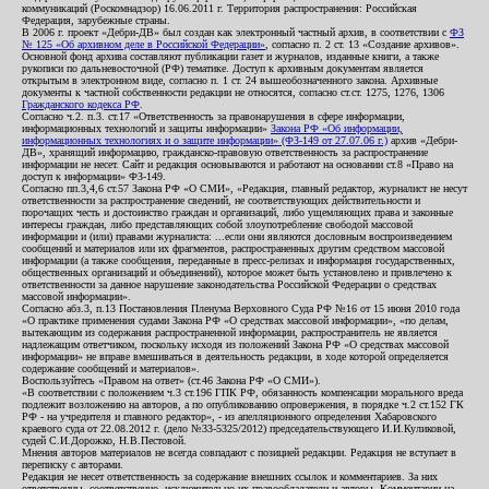
коммуникаций (Роскомнадзор) 16.06.2011 г. Территория распространения: Российская
Федерация, зарубежные страны.
В 2006 г. проект «Дебри-ДВ» был создан как электронный частный архив, в соответствии с
ФЗ
№ 125 «Об архивном деле в Российской Федерации»
, согласно п. 2 ст. 13 «Создание архивов».
Основной фонд архива составляют публикации газет и журналов, изданные книги, а также
рукописи по дальневосточной (РФ) тематике. Доступ к архивным документам является
открытым в электронном виде, согласно п. 1 ст. 24 вышеобозначенного закона. Архивные
документы к частной собственности редакции не относятся, согласно ст.ст. 1275, 1276, 1306
Гражданского кодекса РФ
.
Согласно ч.2. п.3. ст.17 «Ответственность за правонарушения в сфере информации,
информационных технологий и защиты информации»
Закона РФ «Об информации,
информационных технологиях и о защите информации» (ФЗ-149 от 27.07.06 г.)
архив «Дебри-
ДВ», хранящий информацию, гражданско-правовую ответственность за распространение
информации не несет. Сайт и редакция основываются и работают на основании ст.8 «Право на
доступ к информации» ФЗ-149.
Согласно пп.3,4,6 ст.57 Закона РФ «О СМИ», «Редакция, главный редактор, журналист не несут
ответственности за распространение сведений, не соответствующих действительности и
порочащих честь и достоинство граждан и организаций, либо ущемляющих права и законные
интересы граждан, либо представляющих собой злоупотребление свободой массовой
информации и (или) правами журналиста: ...если они являются дословным воспроизведением
сообщений и материалов или их фрагментов, распространенных другим средством массовой
информации (а также сообщения, переданные в пресс-релизах и информация государственных,
общественных организаций и объединений), которое может быть установлено и привлечено к
ответственности за данное нарушение законодательства Российской Федерации о средствах
массовой информации».
Согласно абз.3, п.13 Постановления Пленума Верховного Суда РФ №16 от 15 июня 2010 года
«О практике применения судами Закона РФ «О средствах массовой информации», «по делам,
вытекающим из содержания распространенной информации, распространитель не является
надлежащим ответчиком, поскольку исходя из положений Закона РФ «О средствах массовой
информации» не вправе вмешиваться в деятельность редакции, в ходе которой определяется
содержание сообщений и материалов».
Воспользуйтесь «Правом на ответ» (ст.46 Закона РФ «О СМИ»).
«В соответствии с положением ч.3 ст.196 ГПК РФ, обязанность компенсации морального вреда
подлежит возложению на авторов, а по опубликованию опровержения, в порядке ч.2 ст.152 ГК
РФ - на учредителя и главного редактор», - из апелляционного определения Хабаровского
краевого суда от 22.08.2012 г. (дело №33-5325/2012) председательствующего И.И.Куликовой,
судей С.И.Дорожко, Н.В.Пестовой.
Мнения авторов материалов не всегда совпадают с позицией редакции. Редакция не вступает в
переписку с авторами.
Редакция не несет ответственность за содержание внешних ссылок и комментариев. За них
ответственны, соответственно, исключительно их правообладатели и авторы. Комментарии на