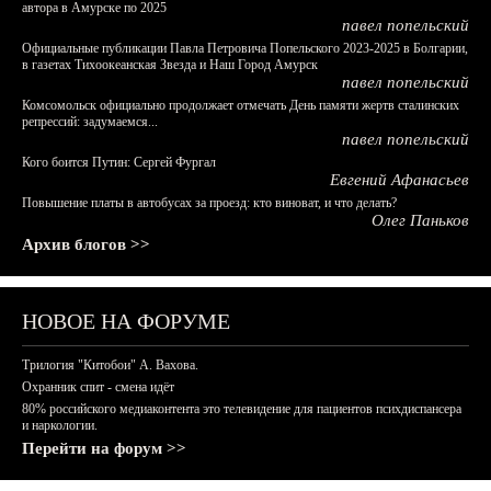
автора в Амурске по 2025
павел попельский
Официальные публикации Павла Петровича Попельского 2023-2025 в Болгарии,
в газетах Тихоокеанская Звезда и Наш Город Амурск
павел попельский
Комсомольск официально продолжает отмечать День памяти жертв сталинских
репрессий: задумаемся...
павел попельский
Кого боится Путин: Сергей Фургал
Евгений Афанасьев
Повышение платы в автобусах за проезд: кто виноват, и что делать?
Олег Паньков
Архив блогов >>
НОВОЕ НА ФОРУМЕ
Трилогия "Китобои" А. Вахова.
Охранник спит - смена идёт
80% российского медиаконтента это телевидение для пациентов психдиспансера
и наркологии.
Перейти на форум >>