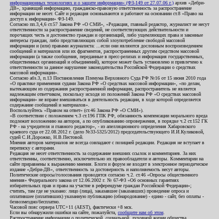
информационных технологиях и о защите информации» (ФЗ-149 от 27.07.06 г.)
архив «Дебри-
ДВ», хранящий информацию, гражданско-правовую ответственность за распространение
информации не несет. Сайт и редакция основываются и работают на основании ст.8 «Право на
доступ к информации» ФЗ-149.
Согласно пп.3,4,6 ст.57 Закона РФ «О СМИ», «Редакция, главный редактор, журналист не несут
ответственности за распространение сведений, не соответствующих действительности и
порочащих честь и достоинство граждан и организаций, либо ущемляющих права и законные
интересы граждан, либо представляющих собой злоупотребление свободой массовой
информации и (или) правами журналиста: ...если они являются дословным воспроизведением
сообщений и материалов или их фрагментов, распространенных другим средством массовой
информации (а также сообщения, переданные в пресс-релизах и информация государственных,
общественных организаций и объединений), которое может быть установлено и привлечено к
ответственности за данное нарушение законодательства Российской Федерации о средствах
массовой информации».
Согласно абз.3, п.13 Постановления Пленума Верховного Суда РФ №16 от 15 июня 2010 года
«О практике применения судами Закона РФ «О средствах массовой информации», «по делам,
вытекающим из содержания распространенной информации, распространитель не является
надлежащим ответчиком, поскольку исходя из положений Закона РФ «О средствах массовой
информации» не вправе вмешиваться в деятельность редакции, в ходе которой определяется
содержание сообщений и материалов».
Воспользуйтесь «Правом на ответ» (ст.46 Закона РФ «О СМИ»).
«В соответствии с положением ч.3 ст.196 ГПК РФ, обязанность компенсации морального вреда
подлежит возложению на авторов, а по опубликованию опровержения, в порядке ч.2 ст.152 ГК
РФ - на учредителя и главного редактор», - из апелляционного определения Хабаровского
краевого суда от 22.08.2012 г. (дело №33-5325/2012) председательствующего И.И.Куликовой,
судей С.И.Дорожко, Н.В.Пестовой.
Мнения авторов материалов не всегда совпадают с позицией редакции. Редакция не вступает в
переписку с авторами.
Редакция не несет ответственность за содержание внешних ссылок и комментариев. За них
ответственны, соответственно, исключительно их правообладатели и авторы. Комментарии на
сайте приравнены к выражению мнения. Блоги и форум не входят в электронное периодическое
издание «Дебри-ДВ», ответственность за достоверность и наполняемость несут авторы.
Политические опросы/голосования проводятся согласно ч.2. ст.46 «Опросы общественного
мнения» Федерального закона от 12.06.2002 г. № 67-ФЗ «Об основных гарантиях
избирательных прав и права на участие в референдуме граждан Российской Федерации»;
считать, там где не указано: лицо (лица), заказавшее (заказавших) проведение опроса и
оплатившее (оплативших) указанную публикацию (обнародование) - едино - сайт, без оплаты -
безвозмездно/бесплатно.
Часовой пояс сервера UTC+11 (AEST), фактически +8 мск.
Если вы обнаружили ошибки на сайте, пожалуйста,
сообщите нам об этом
.
Распространение информации о политической, социальной, духовной жизни общества,