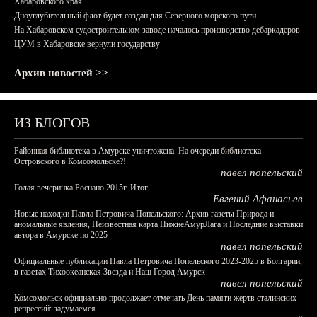
Хабаровского края
Дноуглубительный флот будет создан для Северного морского пути
На Хабаровском судостроительном заводе началось производство дебаркадеров
ЦУМ в Хабаровске вернули государству
Архив новостей >>
ИЗ БЛОГОВ
Районная библиотека в Амурске уничтожена. На очереди библиотека
Островского в Комсомольске?!
павел попельский
Голая вечеринка Роснано 2015г. Итог.
Евгений Афанасьев
Новые находки Павла Петровича Попельского: Архив газеты Природа и
аномальные явления, Неизвестная карта НижнеАмурЛага и Последние выставки
автора в Амурске по 2025
павел попельский
Официальные публикации Павла Петровича Попельского 2023-2025 в Болгарии,
в газетах Тихоокеанская Звезда и Наш Город Амурск
павел попельский
Комсомольск официально продолжает отмечать День памяти жертв сталинских
репрессий: задумаемся...