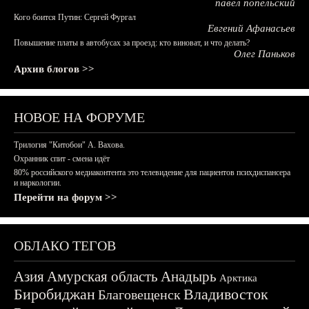
павел попельский
Кого боится Путин: Сергей Фургал
Евгений Афанасьев
Повышение платы в автобусах за проезд: кто виноват, и что делать?
Олег Паньков
Архив блогов >>
НОВОЕ НА ФОРУМЕ
Трилогия "Китобои" А. Вахова.
Охранник спит - смена идёт
80% российского медиаконтента это телевидение для пациентов психдиспансера
и наркологии.
Перейти на форум >>
ОБЛАКО ТЕГОВ
Азия
Амурская область
Анадырь
Арктика
Биробиджан
Владивосток
Благовещенск