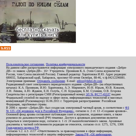
Пользовательское соглашение
,
Политика конфиденциальности
На данном сайте распространяется информация электронного периодического издания «Дебри-
ДВ» со знаком «Дебри-ДВ». 16+ Учредитель: Пронякин К.А. (член Союза журналистов
России, член Союза писателей России). Главный редактор: Харитонова И.Ю. Адрес редакции:
680032, Хабаровский край, Хабаровск, проспект 60-летия Октября, 88-46, т./ф.84212296081.
Электронная приемная:
Отправить сообщение
. E-mail:
editor@debri-dv.com
Редакционный совет электронного периодического издания «Дебри-ДВ» (на общественных
началах): К.А. Пронякин, И.Ю. Харитонова, А.Э. Мирмович, Ю.Н. Юрьев, Ю.В. Ковалев,
Л.Н. Левина, А.Ю. Жданов, Е.Н. Голубь, С.Н. Бурындин, Б.М. Сухинин, О.В. Егорова
Свидетельство о регистрации СМИ (Регистрационный номер)
ЭЛ № ФС77-45537
выдано
Федеральной службой по надзору в сфере связи, информационных технологий и массовых
коммуникаций (Роскомнадзор) 16.06.2011 г. Территория распространения: Российская
Федерация, зарубежные страны.
В 2006 г. проект «Дебри-ДВ» был создан как электронный частный архив, в соответствии с
ФЗ
№ 125 «Об архивном деле в Российской Федерации»
, согласно п. 2 ст. 13 «Создание архивов».
Основной фонд архива составляют публикации газет и журналов, изданные книги, а также
рукописи по дальневосточной (РФ) тематике. Доступ к архивным документам является
открытым в электронном виде, согласно п. 1 ст. 24 вышеобозначенного закона. Архивные
документы к частной собственности редакции не относятся, согласно ст.ст. 1275, 1276, 1306
Гражданского кодекса РФ
.
Согласно ч.2. п.3. ст.17 «Ответственность за правонарушения в сфере информации,
информационных технологий и защиты информации»
Закона РФ «Об информации,