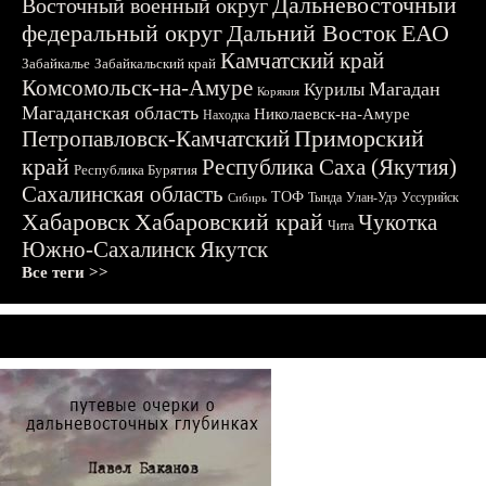
Дальневосточный
Восточный военный округ
федеральный округ
Дальний Восток
ЕАО
Камчатский край
Забайкалье
Забайкальский край
Комсомольск-на-Амуре
Магадан
Курилы
Корякия
Магаданская область
Николаевск-на-Амуре
Находка
Приморский
Петропавловск-Камчатский
край
Республика Саха (Якутия)
Республика Бурятия
Сахалинская область
ТОФ
Тында
Улан-Удэ
Уссурийск
Сибирь
Хабаровск
Хабаровский край
Чукотка
Чита
Южно-Сахалинск
Якутск
Все теги >>