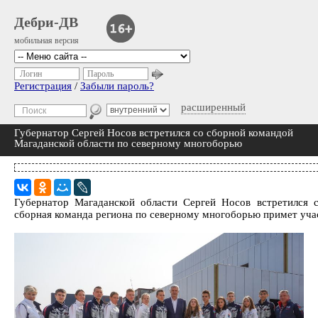
Дебри-ДВ
мобильная версия
Логин
Пароль
Регистрация
/
Забыли пароль?
расширенный
Губернатор Сергей Носов встретился со сборной командой
Магаданской области по северному многоборью
Губернатор Магаданской области Сергей Носов встретился с
сборная команда региона по северному многоборью примет учас