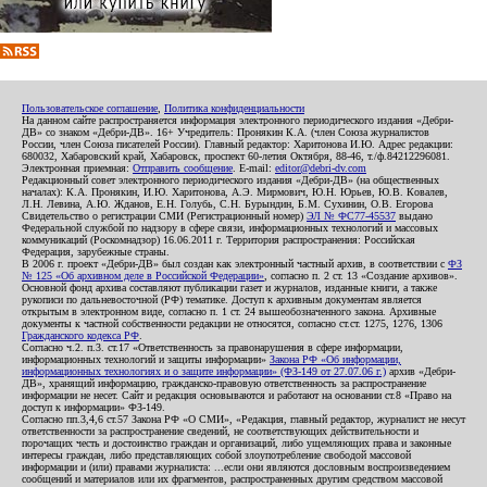
Пользовательское соглашение
,
Политика конфиденциальности
На данном сайте распространяется информация электронного периодического издания «Дебри-
ДВ» со знаком «Дебри-ДВ». 16+ Учредитель: Пронякин К.А. (член Союза журналистов
России, член Союза писателей России). Главный редактор: Харитонова И.Ю. Адрес редакции:
680032, Хабаровский край, Хабаровск, проспект 60-летия Октября, 88-46, т./ф.84212296081.
Электронная приемная:
Отправить сообщение
. E-mail:
editor@debri-dv.com
Редакционный совет электронного периодического издания «Дебри-ДВ» (на общественных
началах): К.А. Пронякин, И.Ю. Харитонова, А.Э. Мирмович, Ю.Н. Юрьев, Ю.В. Ковалев,
Л.Н. Левина, А.Ю. Жданов, Е.Н. Голубь, С.Н. Бурындин, Б.М. Сухинин, О.В. Егорова
Свидетельство о регистрации СМИ (Регистрационный номер)
ЭЛ № ФС77-45537
выдано
Федеральной службой по надзору в сфере связи, информационных технологий и массовых
коммуникаций (Роскомнадзор) 16.06.2011 г. Территория распространения: Российская
Федерация, зарубежные страны.
В 2006 г. проект «Дебри-ДВ» был создан как электронный частный архив, в соответствии с
ФЗ
№ 125 «Об архивном деле в Российской Федерации»
, согласно п. 2 ст. 13 «Создание архивов».
Основной фонд архива составляют публикации газет и журналов, изданные книги, а также
рукописи по дальневосточной (РФ) тематике. Доступ к архивным документам является
открытым в электронном виде, согласно п. 1 ст. 24 вышеобозначенного закона. Архивные
документы к частной собственности редакции не относятся, согласно ст.ст. 1275, 1276, 1306
Гражданского кодекса РФ
.
Согласно ч.2. п.3. ст.17 «Ответственность за правонарушения в сфере информации,
информационных технологий и защиты информации»
Закона РФ «Об информации,
информационных технологиях и о защите информации» (ФЗ-149 от 27.07.06 г.)
архив «Дебри-
ДВ», хранящий информацию, гражданско-правовую ответственность за распространение
информации не несет. Сайт и редакция основываются и работают на основании ст.8 «Право на
доступ к информации» ФЗ-149.
Согласно пп.3,4,6 ст.57 Закона РФ «О СМИ», «Редакция, главный редактор, журналист не несут
ответственности за распространение сведений, не соответствующих действительности и
порочащих честь и достоинство граждан и организаций, либо ущемляющих права и законные
интересы граждан, либо представляющих собой злоупотребление свободой массовой
информации и (или) правами журналиста: ...если они являются дословным воспроизведением
сообщений и материалов или их фрагментов, распространенных другим средством массовой