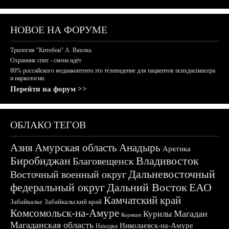
НОВОЕ НА ФОРУМЕ
Трилогия "Китобои" А. Вахова.
Охранник спит - смена идёт
80% российского медиаконтента это телевидение для пациентов психдиспансера
и наркологии.
Перейти на форум >>
ОБЛАКО ТЕГОВ
Азия
Амурская область
Анадырь
Арктика
Биробиджан
Владивосток
Благовещенск
Дальневосточный
Восточный военный округ
федеральный округ
Дальний Восток
ЕАО
Камчатский край
Забайкалье
Забайкальский край
Комсомольск-на-Амуре
Магадан
Курилы
Корякия
Магаданская область
Николаевск-на-Амуре
Находка