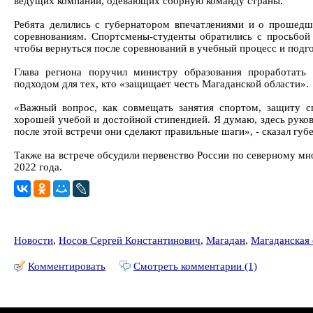
ведущих компаний, одевающих сборную команду страны.
Ребята делились с губернатором впечатлениями и о прошедш
соревнованиям. Спортсмены-студенты обратились с просьбой
чтобы вернуться после соревнований в учебный процесс и подгот
Глава региона поручил министру образования проработать
подходом для тех, кто «защищает честь Магаданской области».
«Важный вопрос, как совмещать занятия спортом, защиту с
хорошей учебой и достойной стипендией. Я думаю, здесь руко
после этой встречи они сделают правильные шаги», - сказал губ
Также на встрече обсудили первенство России по северному мн
2022 года.
Новости
,
Носов Сергей Константинович
,
Магадан
,
Магаданская 
Комментировать
Смотреть комментарии (1)