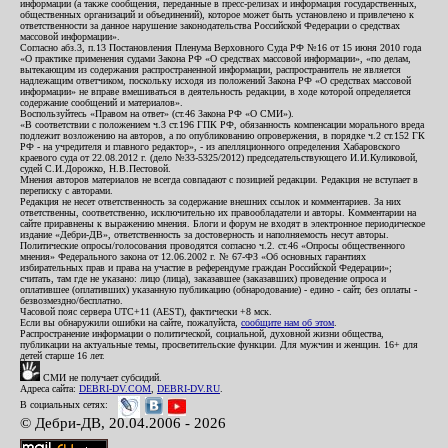
информации (а также сообщения, переданные в пресс-релизах и информация государственных,
общественных организаций и объединений), которое может быть установлено и привлечено к
ответственности за данное нарушение законодательства Российской Федерации о средствах
массовой информации».
Согласно абз.3, п.13 Постановления Пленума Верховного Суда РФ №16 от 15 июня 2010 года
«О практике применения судами Закона РФ «О средствах массовой информации», «по делам,
вытекающим из содержания распространенной информации, распространитель не является
надлежащим ответчиком, поскольку исходя из положений Закона РФ «О средствах массовой
информации» не вправе вмешиваться в деятельность редакции, в ходе которой определяется
содержание сообщений и материалов».
Воспользуйтесь «Правом на ответ» (ст.46 Закона РФ «О СМИ»).
«В соответствии с положением ч.3 ст.196 ГПК РФ, обязанность компенсации морального вреда
подлежит возложению на авторов, а по опубликованию опровержения, в порядке ч.2 ст.152 ГК
РФ - на учредителя и главного редактор», - из апелляционного определения Хабаровского
краевого суда от 22.08.2012 г. (дело №33-5325/2012) председательствующего И.И.Куликовой,
судей С.И.Дорожко, Н.В.Пестовой.
Мнения авторов материалов не всегда совпадают с позицией редакции. Редакция не вступает в
переписку с авторами.
Редакция не несет ответственность за содержание внешних ссылок и комментариев. За них
ответственны, соответственно, исключительно их правообладатели и авторы. Комментарии на
сайте приравнены к выражению мнения. Блоги и форум не входят в электронное периодическое
издание «Дебри-ДВ», ответственность за достоверность и наполняемость несут авторы.
Политические опросы/голосования проводятся согласно ч.2. ст.46 «Опросы общественного
мнения» Федерального закона от 12.06.2002 г. № 67-ФЗ «Об основных гарантиях
избирательных прав и права на участие в референдуме граждан Российской Федерации»;
считать, там где не указано: лицо (лица), заказавшее (заказавших) проведение опроса и
оплатившее (оплативших) указанную публикацию (обнародование) - едино - сайт, без оплаты -
безвозмездно/бесплатно.
Часовой пояс сервера UTC+11 (AEST), фактически +8 мск.
Если вы обнаружили ошибки на сайте, пожалуйста,
сообщите нам об этом
.
Распространение информации о политической, социальной, духовной жизни общества,
публикации на актуальные темы, просветительские функции. Для мужчин и женщин. 16+ для
детей старше 16 лет.
СМИ не получает субсидий.
Адреса сайта:
DEBRI-DV.COM
,
DEBRI-DV.RU
.
В социальных сетях:
© Дебри-ДВ, 20.04.2006 - 2026