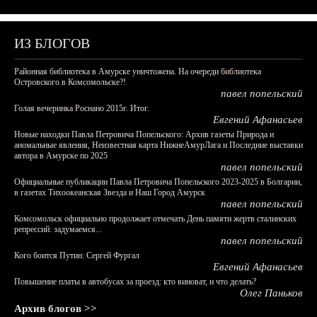
ИЗ БЛОГОВ
Районная библиотека в Амурске уничтожена. На очереди библиотека
Островского в Комсомольске?!
павел попельский
Голая вечеринка Роснано 2015г. Итог.
Евгений Афанасьев
Новые находки Павла Петровича Попельского: Архив газеты Природа и
аномальные явления, Неизвестная карта НижнеАмурЛага и Последние выставки
автора в Амурске по 2025
павел попельский
Официальные публикации Павла Петровича Попельского 2023-2025 в Болгарии,
в газетах Тихоокеанская Звезда и Наш Город Амурск
павел попельский
Комсомольск официально продолжает отмечать День памяти жертв сталинских
репрессий: задумаемся...
павел попельский
Кого боится Путин: Сергей Фургал
Евгений Афанасьев
Повышение платы в автобусах за проезд: кто виноват, и что делать?
Олег Паньков
Архив блогов >>