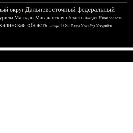
Дальневосточный федеральный
ный округ
Магадан
Магаданская область
урилы
Николаевск-
Находка
халинская область
ТОФ
Тында
Улан-Удэ
Уссурийск
Сибирь