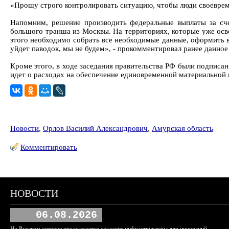
«Прошу строго контролировать ситуацию, чтобы люди своевреме
Напомним, решение производить федеральные выплаты за сче
большого транша из Москвы. На территориях, которые уже осв
этого необходимо собрать все необходимые данные, оформить 
уйдет паводок, мы не будем», - прокомментировал ранее данно
Кроме этого, в ходе заседания правительства РФ были подписа
идет о расходах на обеспечение единовременной материальной 
Новости
,
Орлов Василий Александрович
,
Амурская область
Комментировать
НОВОСТИ
06.08.2026