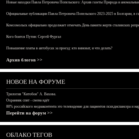
Новые находки Павла Петровича Попельского: Архив газеты Природа и аномальные
Официальные публикации Павла Петровича Попельского 2023-2025 в Болгарии, в г
Комсомольск официально продолжает отмечать День памяти жертв сталинских репрес
Кого боится Путин: Сергей Фургал
Повышение платы в автобусах за проезд: кто виноват, и что делать?
Архив блогов >>
НОВОЕ НА ФОРУМЕ
Трилогия "Китобои" А. Вахова.
Охранник спит - смена идёт
80% российского медиаконтента это телевидение для пациентов психдиспансера и на
Перейти на форум >>
ОБЛАКО ТЕГОВ