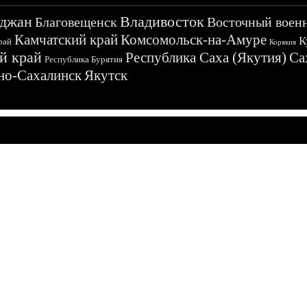
джан
Владивосток
Благовещенск
Восточный воен
Камчатский край
Комсомольск-на-Амуре
К
рай
Корякия
й край
Республика Саха (Якутия)
Са
Республика Бурятия
о-Сахалинск
Якутск