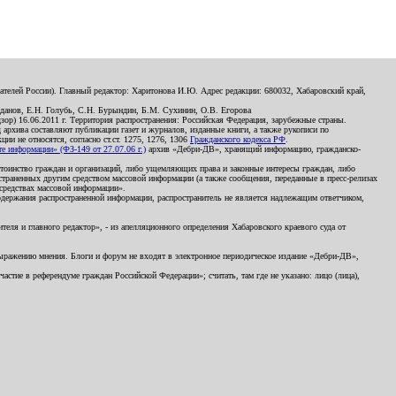
телей России). Главный редактор: Харитонова И.Ю. Адрес редакции: 680032, Хабаровский край,
данов, Е.Н. Голубь, С.Н. Бурындин, Б.М. Сухинин, О.В. Егорова
р) 16.06.2011 г. Территория распространения: Российская Федерация, зарубежные страны.
д архива составляют публикации газет и журналов, изданные книги, а также рукописи по
и не относятся, согласно ст.ст. 1275, 1276, 1306
Гражданского кодекса РФ
.
 информации» (ФЗ-149 от 27.07.06 г.)
архив «Дебри-ДВ», хранящий информацию, гражданско-
остоинство граждан и организаций, либо ущемляющих права и законные интересы граждан, либо
страненных другим средством массовой информации (а также сообщения, переданные в пресс-релизах
 средствах массовой информации».
держания распространенной информации, распространитель не является надлежащим ответчиком,
еля и главного редактор», - из апелляционного определения Хабаровского краевого суда от
 выражению мнения. Блоги и форум не входят в электронное периодическое издание «Дебри-ДВ»,
стие в референдуме граждан Российской Федерации»; считать, там где не указано: лицо (лица),