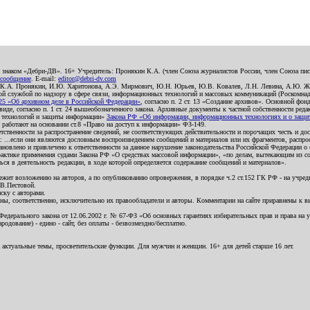
о знаком «Дебри-ДВ». 16+ Учредитель: Пронякин К.А. (член Союза журналистов России, член Союза писа
 сообщение
. E-mail:
editor@debri-dv.com
): К.А. Пронякин, И.Ю. Харитонова, А.Э. Мирмович, Ю.Н. Юрьев, Ю.В. Ковалев, Л.Н. Левина, А.Ю. Ж
 службой по надзору в сфере связи, информационных технологий и массовых коммуникаций (Роскомнадзо
5 «Об архивном деле в Российской Федерации»
, согласно п. 2 ст. 13 «Создание архивов». Основной фон
е, согласно п. 1 ст. 24 вышеобозначенного закона. Архивные документы к частной собственности редакци
ых технологий и защиты информации»
Закона РФ «Об информации, информационных технологиях и о защите
и работают на основании ст.8 «Право на доступ к информации» ФЗ-149.
етственности за распространение сведений, не соответствующих действительности и порочащих честь и д
 ...если они являются дословным воспроизведением сообщений и материалов или их фрагментов, распро
новлено и привлечено к ответственности за данное нарушение законодательства Российской Федерации о
актике применения судами Закона РФ «О средствах массовой информации», «по делам, вытекающим из со
ся в деятельность редакции, в ходе которой определяется содержание сообщений и материалов».
жит возложению на авторов, а по опубликованию опровержения, в порядке ч.2 ст.152 ГК РФ - на учредит
.В.Пестовой.
ску с авторами.
енны, соответственно, исключительно их правообладатели и авторы. Комментарии на сайте приравнены к
дерального закона от 12.06.2002 г. № 67-ФЗ «Об основных гарантиях избирательных прав и права на уча
дование) - едино - сайт, без оплаты - безвозмездно/бесплатно.
 актуальные темы, просветительские функции. Для мужчин и женщин. 16+ для детей старше 16 лет.