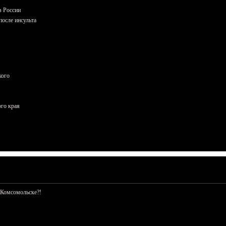
в России
осле инсульта
кого
ого края
 Комсомольске?!