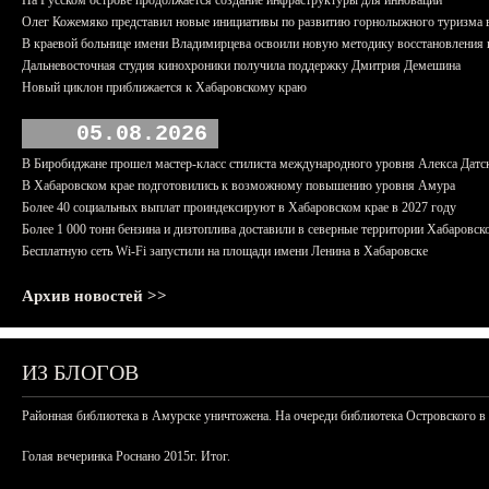
На Русском острове продолжается создание инфраструктуры для инноваций
Олег Кожемяко представил новые инициативы по развитию горнолыжного туризма 
В краевой больнице имени Владимирцева освоили новую методику восстановления п
Дальневосточная студия кинохроники получила поддержку Дмитрия Демешина
Новый циклон приближается к Хабаровскому краю
05.08.2026
В Биробиджане прошел мастер-класс стилиста международного уровня Алекса Датс
В Хабаровском крае подготовились к возможному повышению уровня Амура
Более 40 социальных выплат проиндексируют в Хабаровском крае в 2027 году
Более 1 000 тонн бензина и дизтоплива доставили в северные территории Хабаровск
Бесплатную сеть Wi-Fi запустили на площади имени Ленина в Хабаровске
Архив новостей >>
ИЗ БЛОГОВ
Районная библиотека в Амурске уничтожена. На очереди библиотека Островского в
Голая вечеринка Роснано 2015г. Итог.