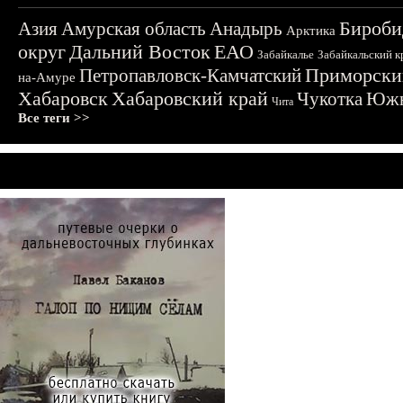
Бироби
Азия
Амурская область
Анадырь
Арктика
округ
Дальний Восток
ЕАО
Забайкалье
Забайкальский к
Приморски
Петропавловск-Камчатский
на-Амуре
Хабаровск
Хабаровский край
Чукотка
Южн
Чита
Все теги >>