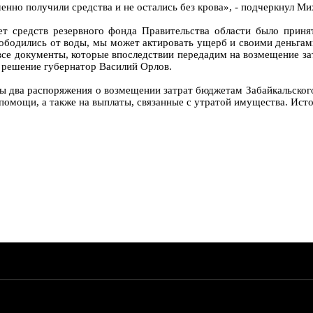
нно получили средства и не остались без крова», - подчеркнул М
т средств резервного фонда Правительства области было прин
ободились от воды, мы может актировать ущерб и своими деньгам
все документы, которые впоследствии передадим на возмещение за
е решение губернатор Василий Орлов.
ны два распоряжения о возмещении затрат бюджетам Забайкальско
помощи, а также на выплаты, связанные с утратой имущества. Исто