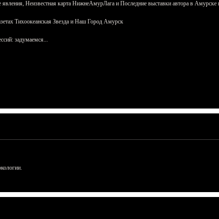
 явления, Неизвестная карта НижнеАмурЛага и Последние выставки автора в Амурске 
азетах Тихоокеанская Звезда и Наш Город Амурск
сий: задумаемся...
ркологии.