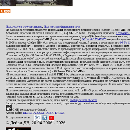
Пользовательское соглашение
,
Политика конфиденциальности
На данном сайте распространяется информация электронного периодического издания «Дебри-ДВ» с
Хабаровск, проспект 60-летия Октября, 88-46, т./ф.84212296081. Электронная приемная:
Отправить
Редакционный совет электронного периодического издания «Дебри-ДВ» (на общественных началах
Свидетельство о регистрации СМИ (Регистрационный номер)
ЭЛ № ФС77-45537
выдано Федеральной
В 2006 г. проект «Дебри-ДВ» был создан как электронный частный архив, в соответствии с
ФЗ № 12
дальневосточной (РФ) тематике. Доступ к архивным документам является открытым в электронном вид
Согласно ч.2. п.3. ст.17 «Ответственность за правонарушения в сфере информации, информационн
правовую ответственность за распространение информации не несет. Сайт и редакция основываются 
Согласно пп.3,4,6 ст.57 Закона РФ «О СМИ», «Редакция, главный редактор, журналист не несут отв
представляющих собой злоупотребление свободой массовой информации и (или) правами журналиста:
и информация государственных, общественных организаций и объединений), которое может быть уста
Согласно абз.3, п.13 Постановления Пленума Верховного Суда РФ №16 от 15 июня 2010 года «О пр
поскольку исходя из положений Закона РФ «О средствах массовой информации» не вправе вмешивать
Воспользуйтесь «Правом на ответ» (ст.46 Закона РФ «О СМИ»).
«В соответствии с положением ч.3 ст.196 ГПК РФ, обязанность компенсации морального вреда подле
22.08.2012 г. (дело №33-5325/2012) председательствующего И.И.Куликовой, судей С.И.Дорожко, Н
Мнения авторов материалов не всегда совпадают с позицией редакции. Редакция не вступает в перепи
Редакция не несет ответственность за содержание внешних ссылок и комментариев. За них ответств
ответственность за достоверность и наполняемость несут авторы.
Политические опросы/голосования проводятся согласно ч.2. ст.46 «Опросы общественного мнения» Фе
заказавшее (заказавших) проведение опроса и оплатившее (оплативших) указанную публикацию (обнаро
Часовой пояс сервера UTC+11 (AEST), фактически +8 мск.
Если вы обнаружили ошибки на сайте, пожалуйста,
сообщите нам об этом
.
Распространение информации о политической, социальной, духовной жизни общества, публикации на
СМИ не получает субсидий.
Адреса сайта:
DEBRI-DV.COM
,
DEBRI-DV.RU
.
В социальных сетях:
© Дебри-ДВ, 20.04.2006 - 2026