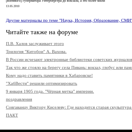
[военного] губернатора Унтербергера до вокзала, а это более мили
13.05.2010
Другие материалы по теме "Наука, История, Образование, СМИ
Читайте также на форуме
П.В. Халов заслуживает этого
Трилогия "Китобои" А. Вахова.
В России исчезают электронные библиотеки советских журнало
Так что же стояло на берегу села Пивань: вокзал, глобус или па
Кому надо ставить памятники в Хабаровске!
"ХабВести" решили оптимизировать
9 января 1905 года. "Чёрная метка" империи.
поздравления
Совгаванцу Виктору Киселеву: Где находится старая скульптура
ПАКТ