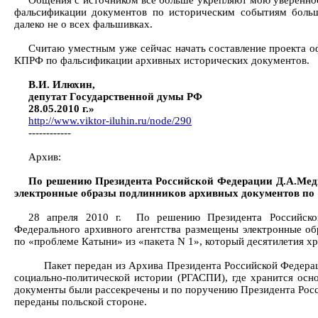
Общения с источником все больше укрепляют мою увереннос
фальсификации документов по историческим событиям больш
далеко не о всех фальшивках.
Считаю уместным уже сейчас начать составление проекта о
КПРФ по фальсификации архивных исторических документов.
В.И. Илюхин,
депутат Государственной думы РФ
28.05.2010 г.»
http://www.viktor-iluhin.ru/node/290
------------
Архив:
По решению Президента Российской Федерации Д.А.Медв
электронные образы подлинников архивных документов по 
28 апреля 2010 г. По решению Президента Российско
Федерального архивного агентства размещены электронные о
по «проблеме Катыни» из «пакета N 1», который десятилетия х
Пакет передан из Архива Президента Российской Федераци
социально-политической истории (РГАСПИ), где хранится осно
документы были рассекречены и по поручению Президента Росс
переданы польской стороне.