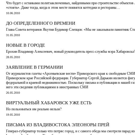
Что будет с останками политзаключенных, найденными при строительстве объектов
«стоять». Даже тогда, когда в этом месте появятся коттеджи и рестораны…
10.06.2010
ДО ОПРЕДЕЛЕННОГО ВРЕМЕНИ
Глава Совета ветеранов Якутии Будимир Слепцов: «Мы не заказывали памятник Ст
31.05.2010
НОВЫЕ В ГОРОДЕ
Ерохин Владимир Алексеевич, новый руководитель пресс-службы мэра Хабаровска
28.05.2010
ЗАЯВЛЕНИЕ В ГЕРМАНИИ
От журналистов газеты «Арсеньевские вести» Приморского края к свободным С
Приморском крае Российской федерации. Губернатор Сергей Дарькин является фигу
федеральной и краевой недвижимостью. Поскольку письма и публикации в нашей газ
него эти сведения публикациями в иностранных СМИ
26.05.2010
ВИРТУАЛЬНЫЙ ХАБАРОВСК УЖЕ ЕСТЬ
Но пользоваться им реально нельзя?
19.05.2010
ПИСЬМА ИЗ ВЛАДИВОСТОКА ЭЛЕОНОРЫ ПРЕЙ
Генерал-губернатор только что потряс город, и с самого обеда мы смотрели парад и