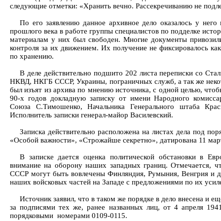
следующие отметки: «Хранить вечно. Рассекречиванию не подл
По его заявлению данное архивное дело оказалось у него 
прошлого века в работе группы специалистов по подделке исто
материалам у них был свободен. Многие документы привозилис
контроля за их движением. Их получение не фиксировалось ка
по хранению.
В деле действительно подшито 202 листа переписки со Ста
НКВД, НКГБ СССР, Украины, пограничных служб, а так же неко
был изъят из архива по мнению источника, с одной целью, чтоб
90-х годов докладную записку от имени Народного комисс
Союза С.Тимошенко, Начальника Генерального штаба Крас
Исполнитель записки генерал-майор Василевский.
Записка действительно расположена на листах дела под по
«Особой важности», «Строжайше секретно», датирована 11 март
В записке дается оценка политической обстановки в Ев
внимание на оборону наших западных границ. Отмечается, ч
СССР могут быть вовлечены Финляндия, Румыния, Венгрия и др
наших войсковых частей на Западе с предложениями по их усил
Источник заявил, что в таком же порядке в дело внесена и е
за подписями тех же, ранее названных лиц, от 4 апреля 19
порядковыми номерами 0109-0115.