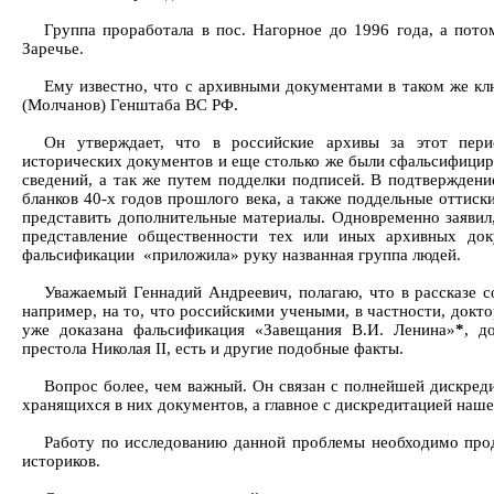
Группа проработала в пос. Нагорное до 1996 года, а пот
Заречье.
Ему известно, что с архивными документами в таком же кл
(Молчанов) Генштаба ВС РФ.
Он утверждает, что в российские архивы за этот пе
исторических документов и еще столько же были сфальсифицир
сведений, а так же путем подделки подписей. В подтверждени
бланков 40-х годов прошлого века, а также поддельные оттиск
представить дополнительные материалы. Одновременно заявил,
представление общественности тех или иных архивных до
фальсификации «приложила» руку названная группа людей.
Уважаемый Геннадий Андреевич, полагаю, что в рассказе с
например, на то, что российскими учеными, в частности, док
уже доказана фальсификация «Завещания В.И. Ленина»
*
, д
престола Николая II, есть и другие подобные факты.
Вопрос более, чем важный. Он связан с полнейшей дискред
хранящихся в них документов, а главное с дискредитацией наше
Работу по исследованию данной проблемы необходимо прод
историков.