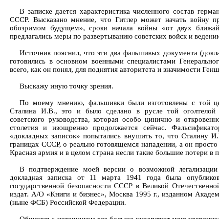
В записке дается характеристика численного состав герма
СССР. Высказано мнение, что Гитлер может начать войну п
обозримом будущем», сроки начала войны «от двух ближа
предлагались меры по развертыванию советских войск и ведени
Источник пояснил, что эти два фальшивых документа (доклад
готовились в основном военными специалистами Генерально
всего, как он понял, для поднятия авторитета и значимости Ге
Выскажу иную точку зрения.
По моему мнению, фальшивки были изготовлены с той це
Сталина И.В., это и было сделано в русле той оголтелой 
советского руководства, которая особо цинично и откровенн
столетия и изощренно продолжается сейчас. Фальсификат
«докладных записок» попытались внушить то, что Сталину И.
границах СССР, о реально готовящемся нападении, а он прост
Красная армия и в целом страна несли такие большие потери в п
В подтверждение моей версии о возможной легализации
докладная записка от 11 марта 1941 года была опублико
государственной безопасности СССР в Великой Отечественной в
издат. А/О «Книги и бизнес», Москва 1995 г., изданном Акад
(ныне ФСБ) Российской Федерации.