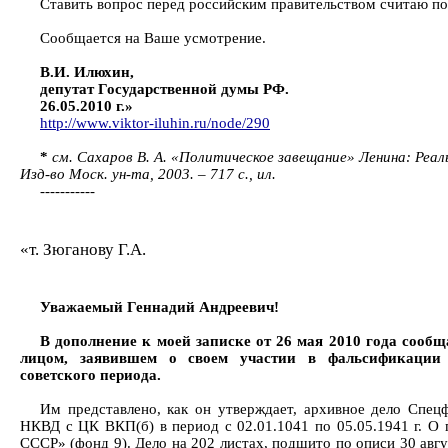
Ставить вопрос перед российским правительством считаю п
Сообщается на Ваше усмотрение.
В.И. Илюхин,
депутат Государственной думы РФ.
26.05.2010 г.»
http://www.viktor-iluhin.ru/node/290
*
см. Сахаров В. А. «Политическое завещание» Ленина: Реа
Изд-во Моск. ун-та, 2003. – 717 с., ил.
-----------
«т. Зюганову Г.А.
Уважаемый Геннадий Андреевич!
В дополнение к моей записке от 26 мая 2010 года сооб
лицом, заявившем о своем участии в фальсификации
советского периода.
Им представлено, как он утверждает, архивное дело Сп
НКВД с ЦК ВКП(б) в период с 02.01.1041 по 05.05.1941 г. О 
СССР» (фонд 9). Дело на 202 листах, подшито по описи 30 авг