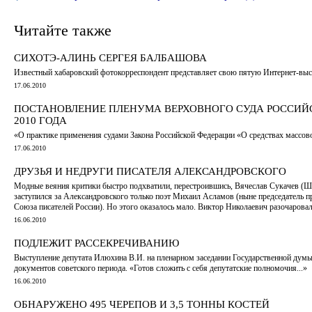
Читайте также
СИХОТЭ-АЛИНЬ СЕРГЕЯ БАЛБАШОВА
Известный хабаровский фотокорреспондент представляет свою пятую Интернет-выс
17.06.2010
ПОСТАНОВЛЕНИЕ ПЛЕНУМА ВЕРХОВНОГО СУДА РОССИЙС
2010 ГОДА
«О практике применения судами Закона Российской Федерации «О средствах массо
17.06.2010
ДРУЗЬЯ И НЕДРУГИ ПИСАТЕЛЯ АЛЕКСАНДРОВСКОГО
Модные веяния критики быстро подхватили, перестроившись, Вячеслав Сукачев (Ш
заступился за Александровского только поэт Михаил Асламов (ныне председатель п
Союза писателей России). Но этого оказалось мало. Виктор Николаевич разочарова
16.06.2010
ПОДЛЕЖИТ РАССЕКРЕЧИВАНИЮ
Выступление депутата Илюхина В.И. на пленарном заседании Государственной думы
документов советского периода. «Готов сложить с себя депутатские полномочия...»
16.06.2010
ОБНАРУЖЕНО 495 ЧЕРЕПОВ И 3,5 ТОННЫ КОСТЕЙ