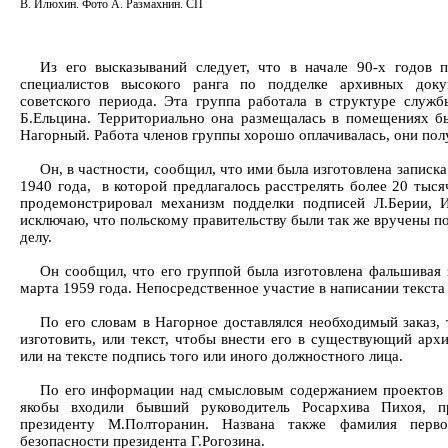
В. Илюхин. Фото А. Размахнин. СП
Из его высказываний следует, что в начале 90-х годов 
специалистов высокого ранга по подделке архивных док
советского периода. Эта группа работала в структуре служб
Б.Ельцина. Территориально она размещалась в помещениях 
Нагорный. Работа членов группы хорошо оплачивалась, они по
Он, в частности, сообщил, что ими была изготовлена записк
1940 года, в которой предлагалось расстрелять более 20 тыс
продемонстрировал механизм подделки подписей Л.Берии, И
исключаю, что польскому правительству были так же вручены п
делу.
Он сообщил, что его группой была изготовлена фальшивая
марта 1959 года. Непосредственное участие в написании текста
По его словам в Нагорное доставлялся необходимый заказ, 
изготовить, или текст, чтобы внести его в существующий арх
или на тексте подпись того или иного должностного лица.
По его информации над смысловым содержанием проектов т
якобы входили бывший руководитель Росархива Пихоя, 
президенту М.Полторанин. Названа также фамилия перво
безопасности президента Г.Рогозина.