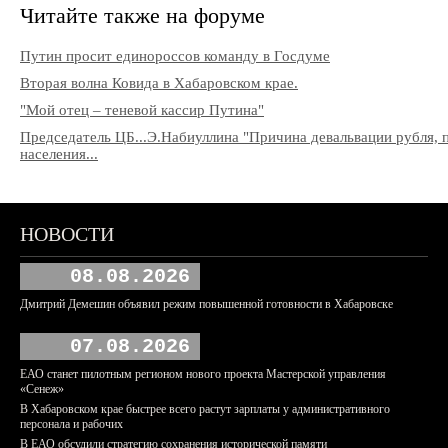
Читайте также на форуме
Путин просит единороссов команду в Госдуме
Вторая волна Ковида в Хабаровском крае.
"Мой отец – теневой кассир Путина"
Председатель ЦБ...Э.Набиуллина "Причина девальвации рубля, 
населения...
НОВОСТИ
08.08.2026
Дмитрий Демешин объявил режим повышенной готовности в Хабаровске
07.08.2026
ЕАО станет пилотным регионом нового проекта Мастерской управления
«Сенеж»
В Хабаровском крае быстрее всего растут зарплаты у административного
персонала и рабочих
В ЕАО обсудили стратегию сохранения исторической памяти