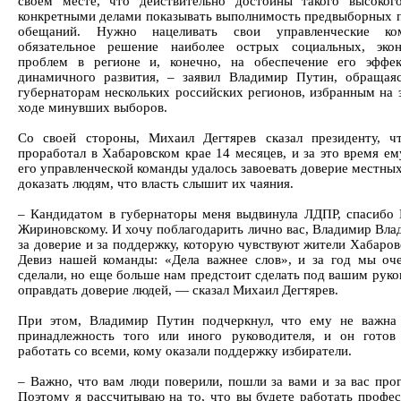
своем месте, что действительно достойны такого высоког
конкретными делами показывать выполнимость предвыборных 
обещаний. Нужно нацеливать свои управленческие к
обязательное решение наиболее острых социальных, экон
проблем в регионе и, конечно, на обеспечение его эффе
динамичного развития, – заявил Владимир Путин, обращая
губернаторам нескольких российских регионов, избранным на э
ходе минувших выборов.
Со своей стороны, Михаил Дегтярев сказал президенту, 
проработал в Хабаровском крае 14 месяцев, и за это время ем
его управленческой команды удалось завоевать доверие местны
доказать людям, что власть слышит их чаяния.
– Кандидатом в губернаторы меня выдвинула ЛДПР, спасибо
Жириновскому. И хочу поблагодарить лично вас, Владимир Вла
за доверие и за поддержку, которую чувствуют жители Хабаров
Девиз нашей команды: «Дела важнее слов», и за год мы оч
сделали, но еще больше нам предстоит сделать под вашим руко
оправдать доверие людей, — сказал Михаил Дегтярев.
При этом, Владимир Путин подчеркнул, что ему не важна
принадлежность того или иного руководителя, и он готов
работать со всеми, кому оказали поддержку избиратели.
– Важно, что вам люди поверили, пошли за вами и за вас прог
Поэтому я рассчитываю на то, что вы будете работать профес