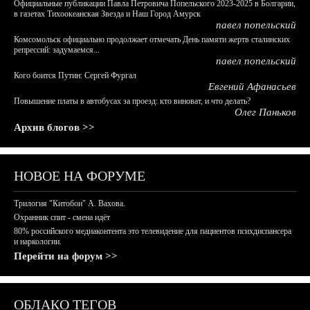
Официальные публикации Павла Петровича Попельского 2023-2025 в Болгарии,
в газетах Тихоокеанская Звезда и Наш Город Амурск
павел попельский
Комсомольск официально продолжает отмечать День памяти жертв сталинских
репрессий: задумаемся...
павел попельский
Кого боится Путин: Сергей Фургал
Евгений Афанасьев
Повышение платы в автобусах за проезд: кто виноват, и что делать?
Олег Паньков
Архив блогов >>
НОВОЕ НА ФОРУМЕ
Трилогия "Китобои" А. Вахова.
Охранник спит - смена идёт
80% российского медиаконтента это телевидение для пациентов психдиспансера
и наркологии.
Перейти на форум >>
ОБЛАКО ТЕГОВ