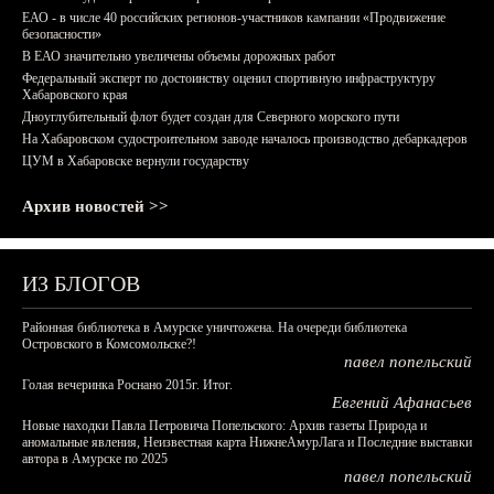
ЕАО - в числе 40 российских регионов-участников кампании «Продвижение
безопасности»
В ЕАО значительно увеличены объемы дорожных работ
Федеральный эксперт по достоинству оценил спортивную инфраструктуру
Хабаровского края
Дноуглубительный флот будет создан для Северного морского пути
На Хабаровском судостроительном заводе началось производство дебаркадеров
ЦУМ в Хабаровске вернули государству
Архив новостей >>
ИЗ БЛОГОВ
Районная библиотека в Амурске уничтожена. На очереди библиотека
Островского в Комсомольске?!
павел попельский
Голая вечеринка Роснано 2015г. Итог.
Евгений Афанасьев
Новые находки Павла Петровича Попельского: Архив газеты Природа и
аномальные явления, Неизвестная карта НижнеАмурЛага и Последние выставки
автора в Амурске по 2025
павел попельский