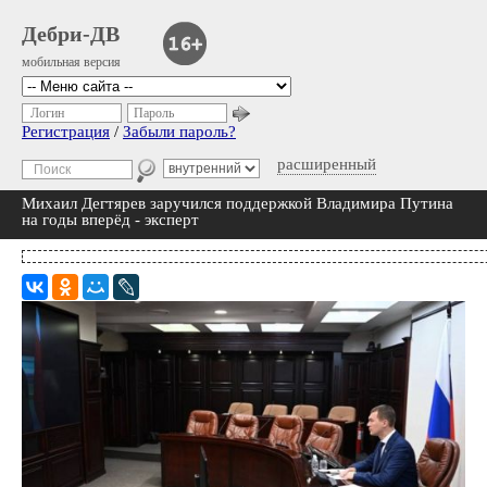
Дебри-ДВ
мобильная версия
Логин
Пароль
Регистрация
/
Забыли пароль?
расширенный
Михаил Дегтярев заручился поддержкой Владимира Путина
на годы вперёд - эксперт