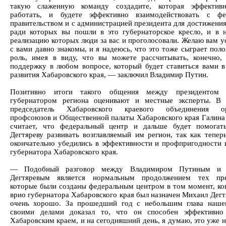
такую слаженную команду создадите, которая эффектив
работать, и будете эффективно взаимодействовать с фе
правительством и с администрацией президента для достижения
ради которых вы пошли в это губернаторское кресло, и в 
реализацию которых люди за вас и проголосовали. Желаю вам у
с вами давно знакомы, и я надеюсь, что это тоже сыграет пол
роль, имея в виду, что вы можете рассчитывать, конечно
поддержку в любом вопросе, который будет ставиться вами в
развития Хабаровского края, — заключил Владимир Путин.
Позитивно итоги такого общения между президентом
губернатором региона оценивают и местные эксперты. В 
председатель Хабаровского краевого объединения ор
профсоюзов и Общественной палаты Хабаровского края Галина
считает, что федеральный центр и дальше будет помогат
Дегтяреву развивать возглавляемый им регион, так как тепер
окончательно убедились в эффективности и профпригодности 
губернатора Хабаровского края.
— Подобный разговор между Владимиром Путиным и 
Дегтяревым является нормальным продолжением тех пре
которые были созданы федеральным центром в том момент, ког
врио губернатора Хабаровского края был назначен Михаил Дегт
очень хорошо. За прошедший год с небольшим глава наше
своими делами доказал то, что он способен эффективно 
Хабаровским краем, и на сегодняшний день, я думаю, это уже 