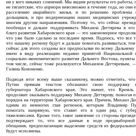
ни у кого никаких сомнений. Мы видим результаты его работы, 
не гигантские, что априори невозможно в течение года, но они 
расселению аварийного жилья, и по решению проблемы 
дольщиков, и про модернизацию наших медицинских учреж
многим другим направлениям. Поэтому то, что сейчас презид
пообещал и дальше поддерживать Михаила Дегтярева в его
благо развития Хабаровского края — это закономерное продолж
что уже было сделано за последнее время. Надеюсь, что все т
что нашему региону будут и дальше помогать развиваться, тем
сейчас для этого созданы все предпосылки по всему Дальнему 
имею в виду реализацию недавно принятой Национальной 
социально-экономического развития Дальнего Востока, пункты 
том числе, сейчас тоже реализуются Михаилом Дегтяревым, 
Галина Кононенко.
Подводя итог всему выше сказанному, можно отметить, чт
Путин прямым текстом обозначил свою поддержку и
губернатора Хабаровского края. Это значит, что Кремль
продолжит оказывать поддержку Михаилу Дегтяреву, помогая е
порядок на территории Хабаровского края. Причем, Михаил Дег
одним из немногих глав регионов, которым Владимир Пу
помогать напрямую, что ставит его в один ряд с губер
тяжеловесами. Кроме того, такое заявление со стороны презид
подтверждает то, что все данные в ходе предвыборной
обещания, предполагающие выделение средств из федеральног
будут исполнены.