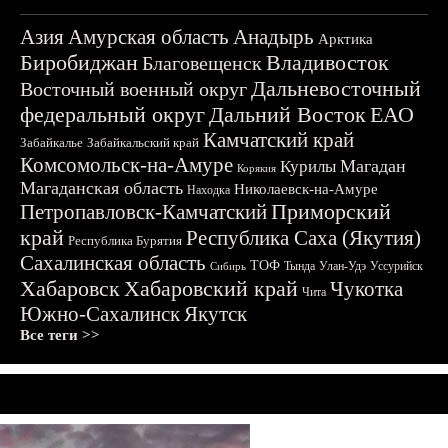
Азия
Амурская область
Анадырь
Арктика
Биробиджан
Владивосток
Благовещенск
Дальневосточный
Восточный военный округ
федеральный округ
Дальний Восток
ЕАО
Камчатский край
Забайкалье
Забайкальский край
Комсомольск-на-Амуре
Магадан
Курилы
Корякия
Магаданская область
Николаевск-на-Амуре
Находка
Приморский
Петропавловск-Камчатский
край
Республика Саха (Якутия)
Республика Бурятия
Сахалинская область
ТОФ
Тында
Улан-Удэ
Уссурийск
Сибирь
Хабаровск
Хабаровский край
Чукотка
Чита
Южно-Сахалинск
Якутск
Все теги >>