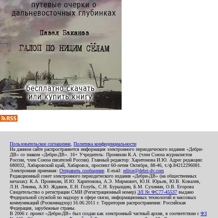
Пользовательское соглашение
,
Политика конфиденциальности
На данном сайте распространяется информация электронного периодического издания «Дебри-
ДВ» со знаком «Дебри-ДВ». 16+ Учредитель: Пронякин К.А. (член Союза журналистов
России, член Союза писателей России). Главный редактор: Харитонова И.Ю. Адрес редакции:
680032, Хабаровский край, Хабаровск, проспект 60-летия Октября, 88-46, т./ф.84212296081.
Электронная приемная:
Отправить сообщение
. E-mail:
editor@debri-dv.com
Редакционный совет электронного периодического издания «Дебри-ДВ» (на общественных
началах): К.А. Пронякин, И.Ю. Харитонова, А.Э. Мирмович, Ю.Н. Юрьев, Ю.В. Ковалев,
Л.Н. Левина, А.Ю. Жданов, Е.Н. Голубь, С.Н. Бурындин, Б.М. Сухинин, О.В. Егорова
Свидетельство о регистрации СМИ (Регистрационный номер)
ЭЛ № ФС77-45537
выдано
Федеральной службой по надзору в сфере связи, информационных технологий и массовых
коммуникаций (Роскомнадзор) 16.06.2011 г. Территория распространения: Российская
Федерация, зарубежные страны.
В 2006 г. проект «Дебри-ДВ» был создан как электронный частный архив, в соответствии с
ФЗ