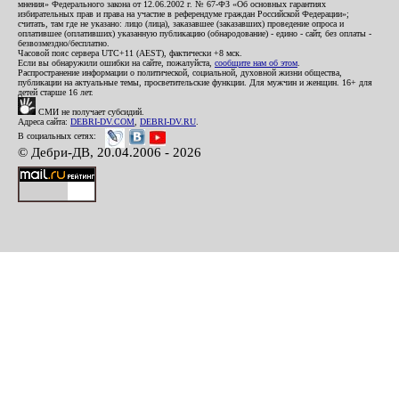
мнения» Федерального закона от 12.06.2002 г. № 67-ФЗ «Об основных гарантиях
избирательных прав и права на участие в референдуме граждан Российской Федерации»;
считать, там где не указано: лицо (лица), заказавшее (заказавших) проведение опроса и
оплатившее (оплативших) указанную публикацию (обнародование) - едино - сайт, без оплаты -
безвозмездно/бесплатно.
Часовой пояс сервера UTC+11 (AEST), фактически +8 мск.
Если вы обнаружили ошибки на сайте, пожалуйста,
сообщите нам об этом
.
Распространение информации о политической, социальной, духовной жизни общества,
публикации на актуальные темы, просветительские функции. Для мужчин и женщин. 16+ для
детей старше 16 лет.
СМИ не получает субсидий.
Адреса сайта:
DEBRI-DV.COM
,
DEBRI-DV.RU
.
В социальных сетях:
© Дебри-ДВ, 20.04.2006 - 2026