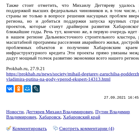
Также стоит отметить, что Михаилу Дегтяреву удалось з
поддержкой высших федеральных чиновников и, в том числе, 
страны не только в вопросе решения насущных проблем ввер
региона, но и добиться поддержки запуска крупных стра
проектов, которые станут драйвером развития Хабаровско
ближайшие годы. Речь тут, конечно же, в первую очередь идет
в нашем регионе Дальневосточного строительного кластера, 
масштабной программы расселения аварийного жилья, достройк
проблемных объектов и получении Хабаровским краем
инфраструктурного кредита Эти проекты прямо увязаны меж
дадут мощный толчок развитию экономики всего нашего регион
Prokhab.ru, 27.9.21
https://prokhab.ru/news/society/mihail-degtarev-zaruchilsa-podderz
vladimira-putina-na-gody-vperod-ekspert-14313.html
27.09.2021 16:45
Новости
,
Дегтярев Михаил Владимирович
,
Путин Владимир
Владимирович
,
Хабаровск
,
Хабаровский край
Комментировать
Смотреть комментарии (4)