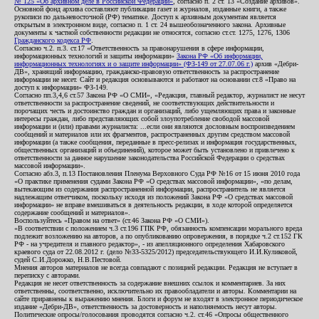
№ 125 «Об архивном деле в Российской Федерации»
, согласно п. 2 ст. 13 «Создание архивов».
Основной фонд архива составляют публикации газет и журналов, изданные книги, а также
рукописи по дальневосточной (РФ) тематике. Доступ к архивным документам является
открытым в электронном виде, согласно п. 1 ст. 24 вышеобозначенного закона. Архивные
документы к частной собственности редакции не относятся, согласно ст.ст. 1275, 1276, 1306
Гражданского кодекса РФ
.
Согласно ч.2. п.3. ст.17 «Ответственность за правонарушения в сфере информации,
информационных технологий и защиты информации»
Закона РФ «Об информации,
информационных технологиях и о защите информации» (ФЗ-149 от 27.07.06 г.)
архив «Дебри-
ДВ», хранящий информацию, гражданско-правовую ответственность за распространение
информации не несет. Сайт и редакция основываются и работают на основании ст.8 «Право на
доступ к информации» ФЗ-149.
Согласно пп.3,4,6 ст.57 Закона РФ «О СМИ», «Редакция, главный редактор, журналист не несут
ответственности за распространение сведений, не соответствующих действительности и
порочащих честь и достоинство граждан и организаций, либо ущемляющих права и законные
интересы граждан, либо представляющих собой злоупотребление свободой массовой
информации и (или) правами журналиста: ...если они являются дословным воспроизведением
сообщений и материалов или их фрагментов, распространенных другим средством массовой
информации (а также сообщения, переданные в пресс-релизах и информация государственных,
общественных организаций и объединений), которое может быть установлено и привлечено к
ответственности за данное нарушение законодательства Российской Федерации о средствах
массовой информации».
Согласно абз.3, п.13 Постановления Пленума Верховного Суда РФ №16 от 15 июня 2010 года
«О практике применения судами Закона РФ «О средствах массовой информации», «по делам,
вытекающим из содержания распространенной информации, распространитель не является
надлежащим ответчиком, поскольку исходя из положений Закона РФ «О средствах массовой
информации» не вправе вмешиваться в деятельность редакции, в ходе которой определяется
содержание сообщений и материалов».
Воспользуйтесь «Правом на ответ» (ст.46 Закона РФ «О СМИ»).
«В соответствии с положением ч.3 ст.196 ГПК РФ, обязанность компенсации морального вреда
подлежит возложению на авторов, а по опубликованию опровержения, в порядке ч.2 ст.152 ГК
РФ - на учредителя и главного редактор», - из апелляционного определения Хабаровского
краевого суда от 22.08.2012 г. (дело №33-5325/2012) председательствующего И.И.Куликовой,
судей С.И.Дорожко, Н.В.Пестовой.
Мнения авторов материалов не всегда совпадают с позицией редакции. Редакция не вступает в
переписку с авторами.
Редакция не несет ответственность за содержание внешних ссылок и комментариев. За них
ответственны, соответственно, исключительно их правообладатели и авторы. Комментарии на
сайте приравнены к выражению мнения. Блоги и форум не входят в электронное периодическое
издание «Дебри-ДВ», ответственность за достоверность и наполняемость несут авторы.
Политические опросы/голосования проводятся согласно ч.2. ст.46 «Опросы общественного