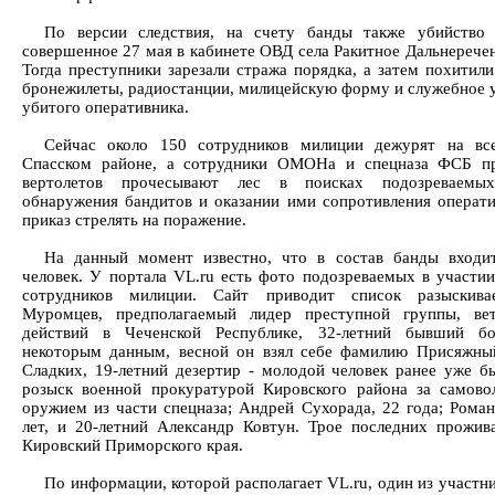
По версии следствия, на счету банды также убийство 
совершенное 27 мая в кабинете ОВД села Ракитное Дальнеречен
Тогда преступники зарезали стража порядка, а затем похитили
бронежилеты, радиостанции, милицейскую форму и служебное 
убитого оперативника.
Сейчас около 150 сотрудников милиции дежурят на вс
Спасском районе, а сотрудники ОМОНа и спецназа ФСБ п
вертолетов прочесывают лес в поисках подозреваемы
обнаружения бандитов и оказании ими сопротивления операт
приказ стрелять на поражение.
На данный момент известно, что в состав банды входи
человек. У портала VL.ru есть фото подозреваемых в участии
сотрудников милиции. Сайт приводит список разыскива
Муромцев, предполагаемый лидер преступной группы, ве
действий в Чеченской Республике, 32-летний бывший б
некоторым данным, весной он взял себе фамилию Присяжный
Сладких, 19-летний дезертир - молодой человек ранее уже б
розыск военной прокуратурой Кировского района за самово
оружием из части спецназа; Андрей Сухорада, 22 года; Роман
лет, и 20-летний Александр Ковтун. Трое последних прожив
Кировский Приморского края.
По информации, которой располагает VL.ru, один из участн