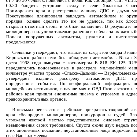
от 7 до 30 человек, появились 8 июня. Как сообщает сайт VL.ru
00.30 бандиты устроили засаду в селе Хвалынка Спасс
Приморского края и расстреляли машину ДПС с двумя ми
Преступники планировали завладеть автомобилем и ору
порядка, однако сделать это им не удалось, так как блюс
открыли ответный огонь и отбили нападение. В результате 
милиционера получили тяжелые ранения и сейчас за их жизнь б
Поиски вооруженных автоматом, ружьями и пистолета
продолжаются.
Силовики утверждают, что вышли на след этой банды 3 июня.
Кировского района ими был обнаружен автомобиль Nissan Sa
цвета 1998 года выпуска с госномером Е 818 ЕК 125 RUS
передвигались подозреваемые в расстреле милицейской ма
километре участка трассы «Спасск-Дальний — Варфоломеевка»
утверждает издание, расстрелу автомобиля ДПС пре
определенные события. По неофициальной информации, п
милицейских источников, в начале мая в ОВД Яковлевского и 
районов края пришли анонимные письма с угрозами в адрес
правоохранительных органов.
В письмах неизвестные требовали прекратить творящийся в
края «беспредел» милиционеров, прокуроров и судей. Зл
угрожали жесткой местью представителям силовых струк
невыполнения своих требований. Спустя около двух недель по
этих анонимных посланий, неустановленные лица подожгли п
селе Варфоломеевка.