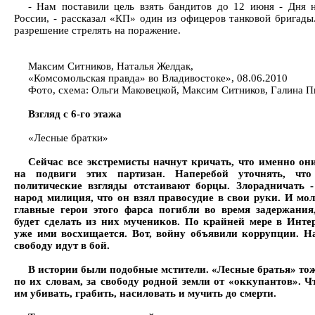
- Нам поставили цель взять бандитов до 12 июня - Дня 
России, - рассказал «КП» один из офицеров танковой бригады.
разрешение стрелять на поражение.
Максим Ситников, Наталья Желдак,
«Комсомольская правда» во Владивостоке», 08.06.2010
Фото, схема: Ольги Маковецкой, Максим Ситников, Галина П
Взгляд с 6-го этажа
«Лесные братки»
Сейчас все экстремисты начнут кричать, что именно он
на подвиги этих партизан. Наперебой уточнять, чт
политические взгляды отстаивают борцы. Злорадничать -
народ милиция, что он взял правосудие в свои руки. И мо
главные герои этого фарса погибли во время задержания,
будет сделать из них мучеников. По крайней мере в Интер
уже ими восхищается. Вот, войну объявили коррупции. Н
свободу идут в бой.
В истории были подобные мстители. «Лесные братья» тож
по их словам, за свободу родной земли от «оккупантов». 
им убивать, грабить, насиловать и мучить до смерти.