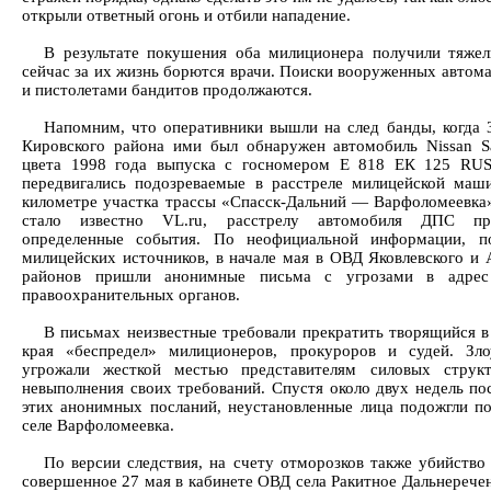
открыли ответный огонь и отбили нападение.
В результате покушения оба милиционера получили тяжел
сейчас за их жизнь борются врачи. Поиски вооруженных автом
и пистолетами бандитов продолжаются.
Напомним, что оперативники вышли на след банды, когда 
Кировского района ими был обнаружен автомобиль Nissan Sa
цвета 1998 года выпуска с госномером Е 818 ЕК 125 RUS
передвигались подозреваемые в расстреле милицейской маш
километре участка трассы «Спасск-Дальний — Варфоломеевка»
стало известно VL.ru, расстрелу автомобиля ДПС пре
определенные события. По неофициальной информации, п
милицейских источников, в начале мая в ОВД Яковлевского и 
районов пришли анонимные письма с угрозами в адрес 
правоохранительных органов.
В письмах неизвестные требовали прекратить творящийся в
края «беспредел» милиционеров, прокуроров и судей. Зл
угрожали жесткой местью представителям силовых струк
невыполнения своих требований. Спустя около двух недель по
этих анонимных посланий, неустановленные лица подожгли п
селе Варфоломеевка.
По версии следствия, на счету отморозков также убийство
совершенное 27 мая в кабинете ОВД села Ракитное Дальнеречен