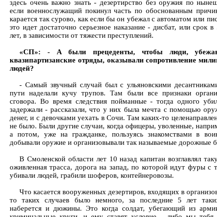
здесь очень важно знать - дезертирство без оружия по ныне
если военнослужащий покинул часть по обоснованным причи
карается так сурово, как если бы он убежал с автоматом или пи
это идет достаточно серьезное наказание - дисбат, или срок в 
лет, в зависимости от тяжести преступлений.
«СП»: - А были прецеденты, чтобы люди, убежав
квазипартизанские отряды, оказывали сопротивление мили
людей?
- Самый звучный случай был с ульяновскими десантникам
пути наделали кучу трупов. Там были все признаки органи
сговора. Во время следствия пойманные - тогда одного уби
задержали - рассказали, что у них была мечта с помощью ору
денег, и с девочками уехать в Сочи. Там каких-то целенаправл
не было. Были другие случаи, когда офицеры, уволенные, наприм
а потом, уже на гражданке, пользуясь знакомствами в вои
добывали оружие и организовывали так называемые дорожные 
В Смоленской области лет 10 назад капитан возглавлял так
оживленная трасса, дорога на запад, по которой идут фуры с 
убивали людей, грабили шоферов, контейнеровозы.
Что касается вооруженных дезертиров, входящих в организо
то таких случаев было немного, за последние 5 лет таки
наберется и дюжины. Это когда солдат, убегающий из арми
криминальные круги, и ему ставят условие - либо мы тебя