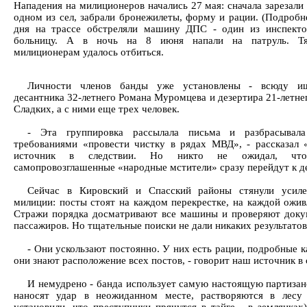
Нападения на милиционеров начались 27 мая: сначала зарезали 
одном из сел, забрали бронежилеты, форму и рации. (Подробне
дня на трассе обстреляли машину ДПС - один из инспекто
больницу. А в ночь на 8 июня напали на патруль. Тя
милиционерам удалось отбиться.
Личности членов банды уже установлены - всюду и
десантника 32-летнего Романа Муромцева и дезертира 21-летне
Сладких, а с ними еще трех человек.
- Эта группировка рассылала письма и разбрасывал
требованиями «провести чистку в рядах МВД», - рассказал
источник в следствии. Но никто не ожидал, чт
самопровозглашенные «народные мстители» сразу перейдут к де
Сейчас в Кировский и Спасский районы стянули усил
милиции: посты стоят на каждом перекрестке, на каждой ожив
Стражи порядка досматривают все машины и проверяют доку
пассажиров. Но тщательные поиски не дали никаких результатов
- Они ускользают постоянно. У них есть рации, подробные к
они знают расположение всех постов, - говорит наш источник в 
И немудрено - банда использует самую настоящую партизан
наносят удар в неожиданном месте, растворяются в лесу 