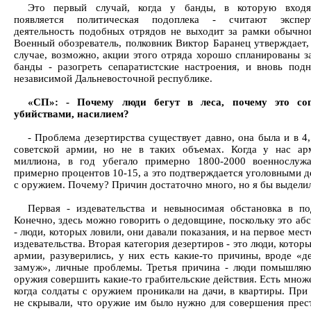
Это первый случай, когда у банды, в которую входя
появляется политическая подоплека - считают экспе
деятельность подобных отрядов не выходит за рамки обычно
Военный обозреватель, полковник Виктор Баранец утверждает,
случае, возможно, акции этого отряда хорошо спланированы за
банды - разогреть сепаратистские настроения, и вновь под
независимой Дальневосточной республике.
«СП»: - Почему люди бегут в леса, почему это соп
убийствами, насилием?
- Проблема дезертирства существует давно, она была и в 4
советской армии, но не в таких объемах. Когда у нас ар
миллиона, в год убегало примерно 1800-2000 военнослуж
примерно процентов 10-15, а это подтверждается уголовными д
с оружием. Почему? Причин достаточно много, но я бы выделил
Первая - издевательства и невыносимая обстановка в по
Конечно, здесь можно говорить о дедовщине, поскольку это аб
- люди, которых ловили, они давали показания, и на первое мес
издевательства. Вторая категория дезертиров - это люди, котор
армии, разуверились, у них есть какие-то причины, вроде «
замуж», личные проблемы. Третья причина - люди помышля
оружия совершить какие-то грабительские действия. Есть множе
когда солдаты с оружием проникали на дачи, в квартиры. При
не скрывали, что оружие им было нужно для совершения прес