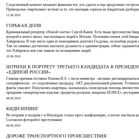
Следственный комитет называет фамилии тех, кто сдался и еще продолжает отстрели
Приморские «партизаны» мстили за то, что милиция сорвала их бандитские разборк
11.06.2010
ГОРЬКАЯ ДОЛЯ
Криминальный репортер «Новой газеты» Сергей Канев: Есть такая пресловутая бан
которой я много писал, она похищала людей в Москве. Половина членов этой банд
Хабаровска. В том числе один из помощников депутата Госдумы, он вообще родом 
Там он занимал достаточно высокую должность в администрации, сейчас скрывается 
что Хабаровск мне уже знаком по похищениям людей
10.06.2010
ШТРИХИ К ПОРТРЕТУ ТРЕТЬЕГО КАНДИДАТА В ПРЕЗИДЕНТ
«ЕДИНОЙ РОССИИ»
Главная причина отставки Попова В.Л. с поста министра - желание дистанцироваться
географически - от следственных процедур. АКТ документальной ревизии: Установ
факты ужасают. Покупались квартиры, оказывалась спонсорская помощь неизвестно
прощения «кондитерские изделия, предметы роскоши, кондомы DUREX», ресторанн
08.06.2010
КИДНЭППИНГ
Во вторник в полдень г-н Неклюдов созвал пресс-конференцию, а потом она была вд
Составлен фоторобот преступников
08.06.2010
ДОРОЖЕ ТРАНСПОРТНОГО ПРОИСШЕСТВИЯ