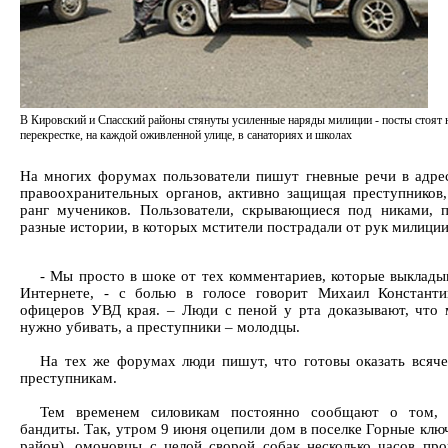
В Кировский и Спасский районы стянуты усиленные наряды милиции - посты стоят 
перекрестке, на каждой оживленной улице, в санаториях и школах
На многих форумах пользователи пишут гневные речи в адре
правоохранительных органов, активно защищая преступников,
ранг мучеников. Пользователи, скрывающиеся под никами, 
разные истории, в которых мстители пострадали от рук милиции
- Мы просто в шоке от тех комментариев, которые выклады
Интернете, - с болью в голосе говорит Михаил Константи
офицеров УВД края. – Люди с пеной у рта доказывают, что
нужно убивать, а преступники – молодцы.
На тех же форумах люди пишут, что готовы оказать всяч
преступникам.
Тем временем силовикам постоянно сообщают о том, 
бандиты. Так, утром 9 июня оцепили дом в поселке Горные клю
район), омоновцы с целой сворой собак несколько часов про