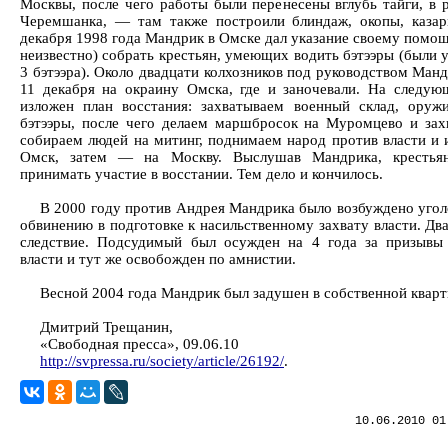
Москвы, после чего работы были перенесены вглубь тайги, в 
Черемшанка, — там также построили блиндаж, окопы, казар
декабря 1998 года Мандрик в Омске дал указание своему помощ
неизвестно) собрать крестьян, умеющих водить бэтээры (были у
3 бэтээра). Около двадцати колхозников под руководством Ман
11 декабря на окраину Омска, где и заночевали. На следу
изложен план восстания: захватываем военный склад, оруж
бэтээры, после чего делаем маршбросок на Муромцево и зах
собираем людей на митинг, поднимаем народ против власти и 
Омск, затем — на Москву. Выслушав Мандрика, крестьян
принимать участие в восстании. Тем дело и кончилось.
В 2000 году против Андрея Мандрика было возбуждено угол
обвинению в подготовке к насильственному захвату власти. Два
следствие. Подсудимый был осужден на 4 года за призывы
власти и тут же освобожден по амнистии.
Весной 2004 года Мандрик был задушен в собственной кварт
Дмитрий Трещанин,
«Свободная пресса», 09.06.10
http://svpressa.ru/society/article/26192/
.
10.06.2010 01