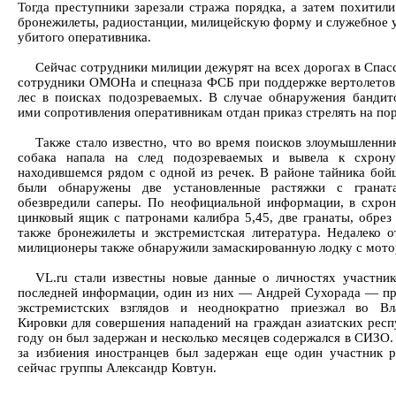
Тогда преступники зарезали стража порядка, а затем похитили
бронежилеты, радиостанции, милицейскую форму и служебное 
убитого оперативника.
Сейчас сотрудники милиции дежурят на всех дорогах в Спасс
сотрудники ОМОНа и спецназа ФСБ при поддержке вертолето
лес в поисках подозреваемых. В случае обнаружения бандит
ими сопротивления оперативникам отдан приказ стрелять на по
Также стало известно, что во время поисков злоумышленни
собака напала на след подозреваемых и вывела к схрон
находившемся рядом с одной из речек. В районе тайника бой
были обнаружены две установленные растяжки с гранат
обезвредили саперы. По неофициальной информации, в схро
цинковый ящик с патронами калибра 5,45, две гранаты, обрез 
также бронежилеты и экстремистская литература. Недалеко о
милиционеры также обнаружили замаскированную лодку с мото
VL.ru стали известны новые данные о личностях участни
последней информации, один из них — Андрей Сухорада — п
экстремистских взглядов и неоднократно приезжал во Вл
Кировки для совершения нападений на граждан азиатских респ
году он был задержан и несколько месяцев содержался в СИЗО.
за избиения иностранцев был задержан еще один участник 
сейчас группы Александр Ковтун.