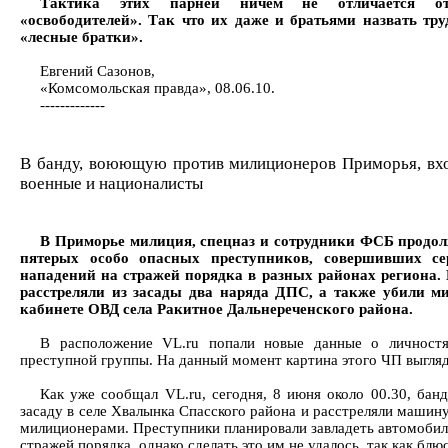
Тактика этих парней ничем не отличается о
«освободителей». Так что их даже и братьями назвать тру
«лесные братки».
Евгений Сазонов,
«Комсомольская правда», 08.06.10.
-------------
В банду, воюющую против милиционеров Приморья, вх
военные и националисты
В Приморье милиция, спецназ и сотрудники ФСБ продо
пятерых особо опасных преступников, совершивших се
нападений на стражей порядка в разных районах региона.
расстреляли из засады два наряда ДПС, а также убили м
кабинете ОВД села Ракитное Дальнереченского района.
В расположение VL.ru попали новые данные о личностя
преступной группы. На данный момент картина этого ЧП выгляд
Как уже сообщал VL.ru, сегодня, 8 июня около 00.30, бан
засаду в селе Хвалынка Спасского района и расстреляли машин
милиционерами. Преступники планировали завладеть автомоби
стражей порядка, однако сделать это им не удалось, так как блю