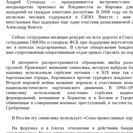
Андрей Сухорада — придерживается экстремистских
неоднократно приезжал во Владивосток из Кировки для
нападений на граждан азиатских республик. В 2008 году он б
несколько месяцев содержался в СИЗО. Вместе с ним 
иностранцев был задержан еще один участник разыскиваемой 
Александр Ковтун.
Сейчас сотрудники милиции дежурят на всех дорогах в Спасс
сотрудники ОМОНа и спецназа ФСБ при поддержке вертолето
лес в поисках подозреваемых. В случае обнаружения бандит
ими сопротивления оперативникам отдан приказ стрелять на по
В интернете распространяются обращения, якобы разо
группой. Привлекает внимание символика, которую выбрали б
нашивку использовали сербские четники - в XIX веке так 
партизанские отряды, боровшиеся против турецкого владычес
Второй мировой войны название перешло к участникам мона
националистического партизанского движения. В 1994-1
символику использовали участники сербских национа
формирований, воевавшие в Хорватии и в Боснии и Герцег
обвиненные в совершении военных преступлений, в частности,
Сребренице.
В России эту символику использует «Союз православных хор
На форумах и в блогах отношение к действиям банд
сочувствующее. Кроме откровенно нацистских и националистич