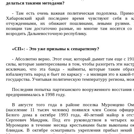
делаться такими методами?
- Там есть очень важная политическая подоплека. Примо
Хабаровский край последнее время чувствуют себя в к
отчужденными, их обижают пошлинами, левыми рулями. 
позиции там достаточно разные, но многие там носятся со
возродить Дальневосточную республику.
«СП»: - Это уже призывы к сепаратизму?
- Абсолютно верно. Этот очаг, который дымит там еще с 191
силы, которые заинтересованы в том, чтобы разогреть эти наст
исключаю, что эта банда - наймиты, которые таким обра
взбаламутить народ и бьет по каркасу - а милиция это в какой-
государства. Учитывая политическую температуру региона, мож
Последняя попытка партизанского вооруженного восстания 
предпринималась в 1998 году.
В августе того года в районе поселка Муромцево Ом
(население 11 тысяч человек) появился член Союза офицер
Белого дома в октябре 1993 года, 40-летний майор в отс
Сергеевич Мандрик. Под его руководством в четырех к
Муромцево в течение месяца крестьянами были выкопаны ок
блиндаж. В октябре осматривать укрепления прибыл некий 