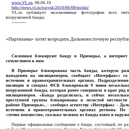
www.VL.ru
, 08.06.10
http://news.vl.ru/rozysk/2010/06/08/poiski/
VL.ru публикует эксклюзивные фотографии всех пят
вооруженной банды.
----------
«Партизаны» хотят возродить Дальневосточную республ
Силовики блокируют банду в Приморье, а интернет 
сочувствием к ним
В Приморье блокирована часть банды, которую раз
нападения на милиционеров, сообщает «Интерфакс» со
источник в правоохранительных органах. Подразделени
милиции и спецназ ФСБ блокировали 9 июня несколько
вооруженной банды, которая ранее совершила в крае ряд 
милиционеров. «Банда разделилась, и сейчас нескольк
преступной группы блокированы в лесистой местности
районе Приморья», - сообщил агентству «Интерфакс - Дал
источник в правоохранительных органах региона. По 
«точно неизвестно, сколько человек из банды взято в окруж
Первые официальные сообщения о банде, состоящей, по р