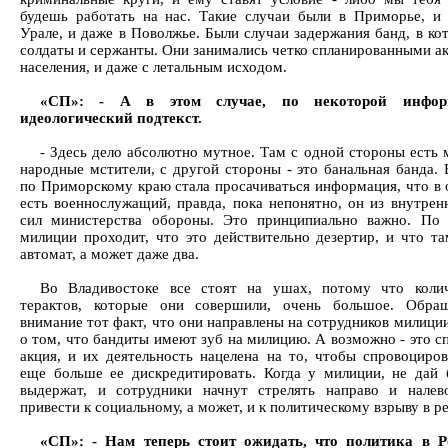
будешь работать на нас. Такие случаи были в Приморье, и
Урале, и даже в Поволжье. Были случаи задержания банд, в ко
солдаты и сержанты. Они занимались четко спланированными а
населения, и даже с летальным исходом.
«СП»: - А в этом случае, по некоторой информ
идеологический подтекст.
- Здесь дело абсолютно мутное. Там с одной стороны есть м
народные мстители, с другой стороны - это банальная банда.
по Приморскому краю стала просачиваться информация, что в 
есть военнослужащий, правда, пока непонятно, он из внутрен
сил министерства обороны. Это принципиально важно. По 
милиции проходит, что это действительно дезертир, и что т
автомат, а может даже два.
Во Владивостоке все стоят на ушах, потому что колич
терактов, которые они совершили, очень большое. Обра
внимание тот факт, что они направлены на сотрудников милиции
о том, что бандиты имеют зуб на милицию. А возможно - это с
акция, и их деятельность нацелена на то, чтобы спровоциро
еще больше ее дискредитировать. Когда у милиции, не дай 
выдержат, и сотрудники начнут стрелять направо и налев
привести к социальному, а может, и к политическому взрыву в р
«СП»: - Нам теперь стоит ожидать, что политика в Р