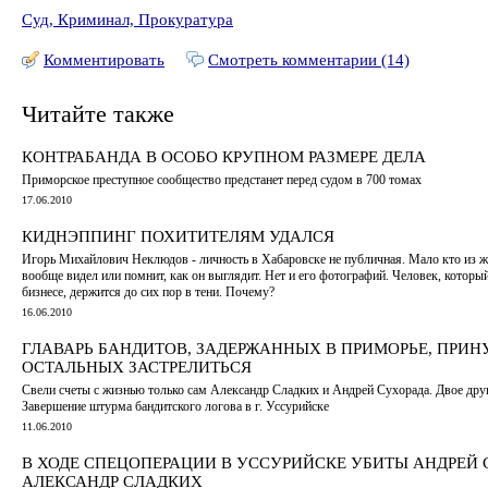
Суд, Криминал, Прокуратура
Комментировать
Смотреть комментарии (14)
Читайте также
КОНТРАБАНДА В ОСОБО КРУПНОМ РАЗМЕРЕ ДЕЛА
Приморское преступное сообщество предстанет перед судом в 700 томах
17.06.2010
КИДНЭППИНГ ПОХИТИТЕЛЯМ УДАЛСЯ
Игорь Михайлович Неклюдов - личность в Хабаровске не публичная. Мало кто из 
вообще видел или помнит, как он выглядит. Нет и его фотографий. Человек, который
бизнесе, держится до сих пор в тени. Почему?
16.06.2010
ГЛАВАРЬ БАНДИТОВ, ЗАДЕРЖАННЫХ В ПРИМОРЬЕ, ПРИ
ОСТАЛЬНЫХ ЗАСТРЕЛИТЬСЯ
Свели счеты с жизнью только сам Александр Сладких и Андрей Сухорада. Двое друг
Завершение штурма бандитского логова в г. Уссурийске
11.06.2010
В ХОДЕ СПЕЦОПЕРАЦИИ В УССУРИЙСКЕ УБИТЫ АНДРЕЙ 
АЛЕКСАНДР СЛАДКИХ