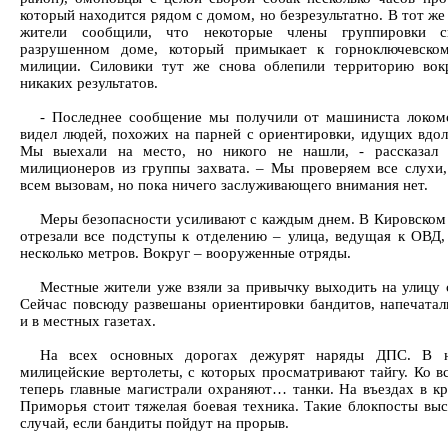
который находится рядом с домом, но безрезультатно. В тот же
жители сообщили, что некоторые члены группировки с
разрушенном доме, который примыкает к горноключевско
милиции. Силовики тут же снова облепили территорию вокр
никаких результатов.
- Последнее сообщение мы получили от машиниста локомо
видел людей, похожих на парней с ориентировки, идущих вдол
Мы выехали на место, но никого не нашли, - рассказал
милиционеров из группы захвата. – Мы проверяем все слухи
всем вызовам, но пока ничего заслуживающего внимания нет.
Меры безопасности усиливают с каждым днем. В Кировско
отрезали все подступы к отделению – улица, ведущая к ОВД,
несколько метров. Вокруг – вооруженные отряды.
Местные жители уже взяли за привычку выходить на улицу 
Сейчас повсюду развешаны ориентировки бандитов, напечата
и в местных газетах.
На всех основных дорогах дежурят наряды ДПС. В н
милицейские вертолеты, с которых просматривают тайгу. Ко в
теперь главные магистрали охраняют… танки. На въездах в к
Приморья стоит тяжелая боевая техника. Такие блокпосты выс
случай, если бандиты пойдут на прорыв.