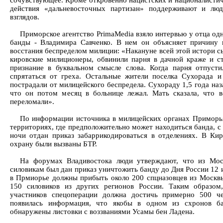
действия «дальневосточных партизан» поддерживают и лю
взглядов.
Приморское агентство PrimaMedia взяло интервью у отца одн
банды - Владимира Савченко. В нем он объясняет причину 
восстания беспределом милиции: «Накануне всей этой истори с
кировские милиционеры, обвинили парня в дачной краже и с
признание в буквальном смысле слова. Когда парня отпуст
спрятаться от греха. Остальные жители поселка Сухорада 
пострадали от милицейского беспредела. Сухораду 1,5 года наз
что он потом месяц в больнице лежал. Мать сказала, что 
переломали».
По информации источника в милицейских органах Приморь
территориях, где предположительно может находиться банда, с
ночи отдан приказ забаррикодироваться в отделениях. В Ки
охрану были вызваны БТР.
На форумах Владивостока люди утверждают, что из Мо
силовикам был дан приказ уничтожить банду до Дня России 12 
в Прмиорье должны прибыть около 200 спцназовцев из Москв
150 силовиков из других регионов России. Таким образом,
участников спецоперации должна достичь примерно 500 че
появилась информация, что якобы в одном из схронов б
обнаружены листовки с воззваниями Усамы бен Ладена.